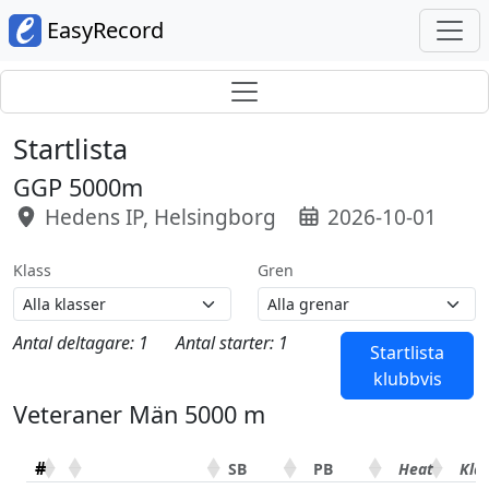
EasyRecord
Startlista
GGP 5000m
Hedens IP, Helsingborg
2026-10-01
Klass
Gren
Antal deltagare: 1
Antal starter: 1
Startlista
klubbvis
Veteraner Män 5000 m
#
SB
PB
Heat
Kla