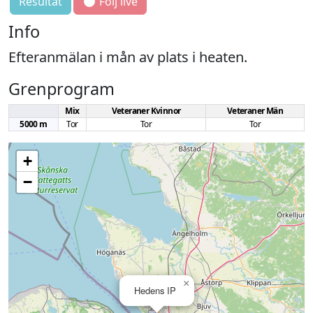
Resultat
Följ live
Info
Efteranmälan i mån av plats i heaten.
Grenprogram
Mix
Veteraner Kvinnor
Veteraner Män
5000 m
Tor
Tor
Tor
+
−
×
Hedens IP