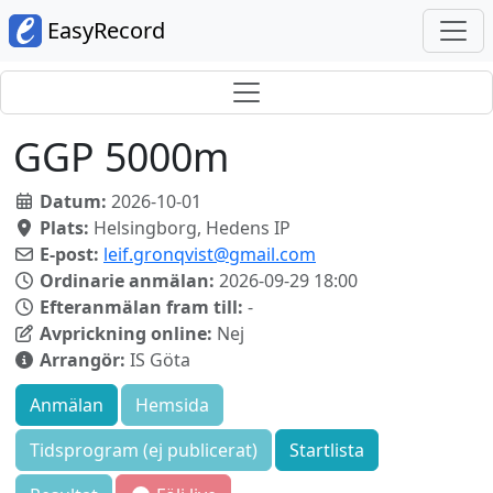
EasyRecord
GGP 5000m
Datum:
2026-10-01
Plats:
Helsingborg, Hedens IP
E-post:
leif.gronqvist@gmail.com
Ordinarie anmälan:
2026-09-29 18:00
Efteranmälan fram till:
-
Avprickning online:
Nej
Arrangör:
IS Göta
Anmälan
Hemsida
Tidsprogram (ej publicerat)
Startlista