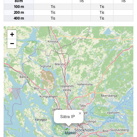
80 m
Tis
Tis
100 m
Tis
Tis
200 m
Tis
Tis
400 m
Tis
Tis
+
−
×
Sätra IP