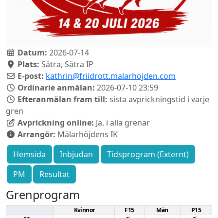
Datum:
2026-07-14
Plats:
Sätra, Sätra IP
E-post:
kathrin@friidrott.malarhojden.com
Ordinarie anmälan:
2026-07-10 23:59
Efteranmälan fram till:
sista avprickningstid i varje
gren
Avprickning online:
Ja, i alla grenar
Arrangör:
Mälarhöjdens IK
Hemsida
Inbjudan
Tidsprogram (Externt)
PM
Resultat
Grenprogram
Kvinnor
F15
Män
P15