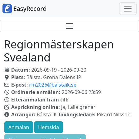
EasyRecord
Regionmästerskapen
Svealand
Datum:
2026-09-19 - 2026-09-20
Plats:
Bålsta, Gröna Dalens IP
E-post:
rm2026@balstaik.se
Ordinarie anmälan:
2026-09-06 23:59
Efteranmälan fram till:
-
Avprickning online:
Ja, i alla grenar
Arrangör:
Bålsta IK
Tävlingsledare:
Rikard Nilsson
Anmälan
Hemsida