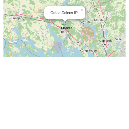
×
Gröna Dalens IP