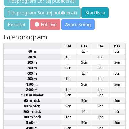
Tidsprogram Lör (ej publicerat)
Tidsprogram Sön (ej publicerat)
Startlista
Resultat
Följ live
Avprickning
Grenprogram
F14
F13
P14
P13
60 m
Lör
Lör
80 m
Lör
Lör
200 m
Sön
Sön
300 m
Sön
Sön
600 m
Lör
Lör
800 m
Lör
Lör
1500 m
Sön
Sön
2000 m
Lör
Lör
1500 m hinder
Sön
Sön
60 m häck
Sön
Sön
80 m häck
Sön
Sön
200 m häck
Lör
Lör
300 m häck
Lör
Lör
5x60 m
Sön
Sön
4x80 m
Sön
Sön