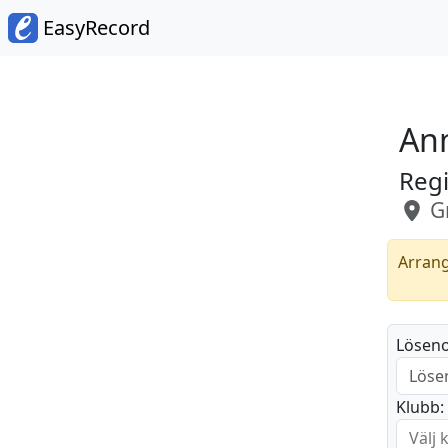
EasyRecord
An
Reg
Gr
Arrang
Löseno
Klubb: