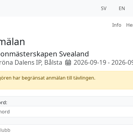
SV
EN
Info
He
mälan
ionmästerskapen Svealand
öna Dalens IP, Bålsta
2026-09-19 - 2026-0
ören har begränsat anmälan till tävlingen.
rd: