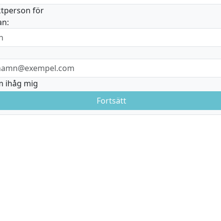
tperson för
an:
 ihåg mig