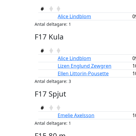
#
Alice Lindblom
0
Antal deltagare: 1
F17 Kula
#
Alice Lindblom
0
Lizen Englund Zewgren
1
Ellen Littorin-Pousette
1
Antal deltagare: 3
F17 Spjut
#
Emelie Axelsson
1
Antal deltagare: 1
F15 80 m