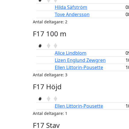
#
Hilda Säfström
0
Tove Andersson
0
Antal deltagare: 2
F17 100 m
#
Alice Lindblom
0
Lizen Englund Zewgren
1
Ellen Littorin-Pousette
1
Antal deltagare: 3
F17 Höjd
#
Ellen Littorin-Pousette
1
Antal deltagare: 1
F17 Stav