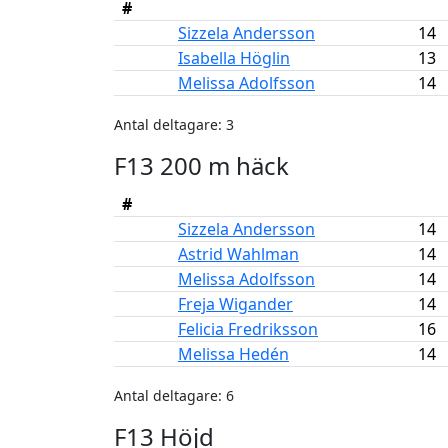
#
Sizzela Andersson
14
Isabella Höglin
13
Melissa Adolfsson
14
Antal deltagare: 3
F13 200 m häck
#
Sizzela Andersson
14
Astrid Wahlman
14
Melissa Adolfsson
14
Freja Wigander
14
Felicia Fredriksson
16
Melissa Hedén
14
Antal deltagare: 6
F13 Höjd