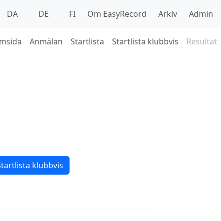
DA
DE
FI
Om EasyRecord
Arkiv
Admin
msida
Anmälan
Startlista
Startlista klubbvis
Resultat
tartlista klubbvis