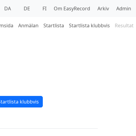
DA
DE
FI
Om EasyRecord
Arkiv
Admin
msida
Anmälan
Startlista
Startlista klubbvis
Resultat
tartlista klubbvis