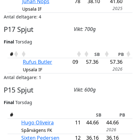
Juhan Nöps
78
38.10
41.60
2025
Upsala IF
Antal deltagare: 4
P17 Spjut
Vikt: 700g
Final
Torsdag
#
SB
PB
Rufus Butler
09
57.36
57.36
2026
Upsala IF
Antal deltagare: 1
P15 Spjut
Vikt: 600g
Final
Torsdag
#
SB
PB
Hugo Oliveira
11
44.66
44.66
2026
Spårvägens FK
Sixten Pedersen
12
36.16
36.16