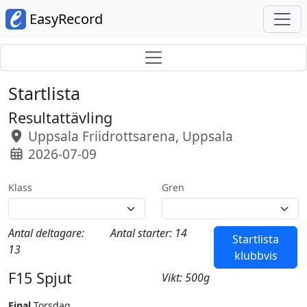
EasyRecord
Startlista
Resultattävling
Uppsala Friidrottsarena, Uppsala
2026-07-09
Klass
Gren
Antal deltagare:
Antal starter: 14
Startlista
13
klubbvis
F15 Spjut
Vikt: 500g
Final
Torsdag