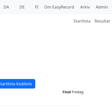
DA
DE
FI
Om EasyRecord
Arkiv
Admin
Startlista
Resultat
tartlista klubbvis
Final
Fredag