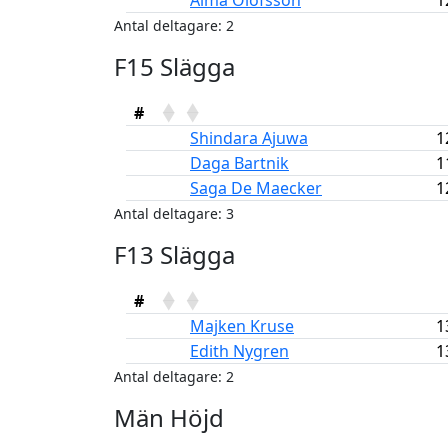
Alma Olofsson
1
Antal deltagare: 2
F15 Slägga
#
Shindara Ajuwa
1
Daga Bartnik
1
Saga De Maecker
1
Antal deltagare: 3
F13 Slägga
#
Majken Kruse
1
Edith Nygren
1
Antal deltagare: 2
Män Höjd