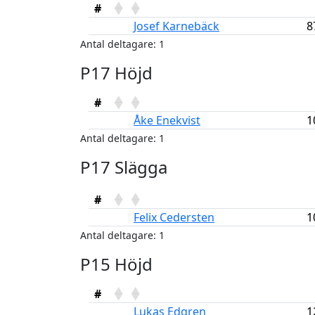
#
Josef Karnebäck
8
Antal deltagare: 1
P17 Höjd
#
Åke Enekvist
1
Antal deltagare: 1
P17 Slägga
#
Felix Cedersten
1
Antal deltagare: 1
P15 Höjd
#
Lukas Edgren
1