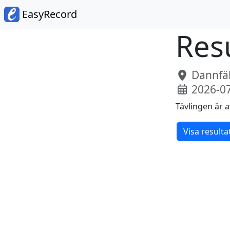
EasyRecord
Resu
Dannfäl
2026-0
Tävlingen är a
Visa resulta