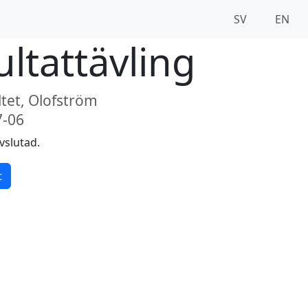
SV
EN
ltattävling
tet, Olofström
7-06
vslutad.
t