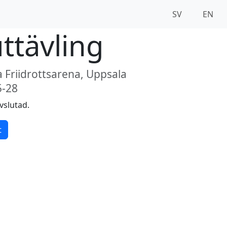
SV
EN
ttävling
 Friidrottsarena, Uppsala
5-28
vslutad.
t