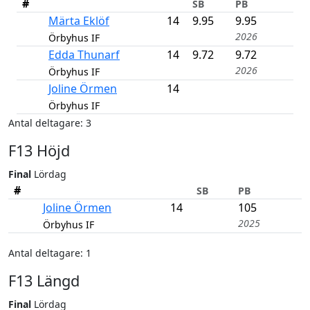
#
SB
PB
Märta Eklöf
14
9.95
9.95
2026
Örbyhus IF
Edda Thunarf
14
9.72
9.72
2026
Örbyhus IF
Joline Örmen
14
Örbyhus IF
Antal deltagare: 3
F13 Höjd
Final
Lördag
#
SB
PB
Joline Örmen
14
105
2025
Örbyhus IF
Antal deltagare: 1
F13 Längd
Final
Lördag