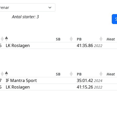
Antal starter: 3
S
SB
PB
Heat
5
LK Roslagen
41:35.86
2022
SB
PB
Heat
7
IF Mantra Sport
35:01.42
2024
5
LK Roslagen
41:15.26
2022