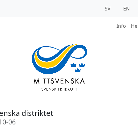
SV
EN
Info
He
nska distriktet
10-06