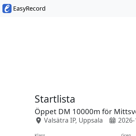
EasyRecord
Startlista
Öppet DM 10000m för Mittsve
Valsätra IP, Uppsala
2026-
Klass
Gren