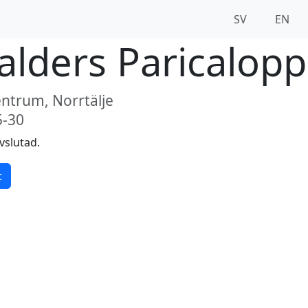
SV
EN
alders Paricalopp
ntrum, Norrtälje
5-30
vslutad.
t