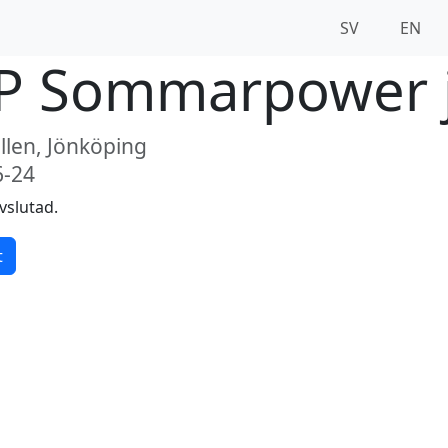
SV
EN
P Sommarpower 
len, Jönköping
6-24
vslutad.
t