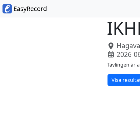
EasyRecord
IKH
Hagaval
2026-0
Tävlingen är a
Visa resulta