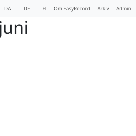
DA
DE
FI
Om EasyRecord
Arkiv
Admin
juni