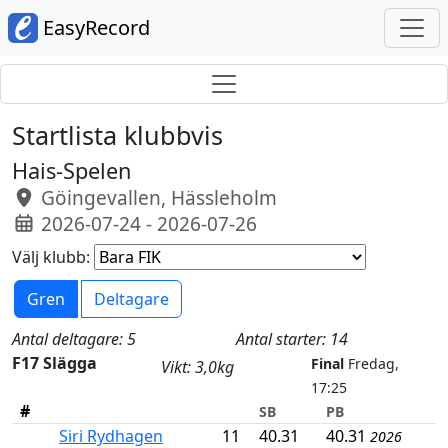
EasyRecord
Startlista klubbvis
Hais-Spelen
Göingevallen, Hässleholm
2026-07-24 - 2026-07-26
Välj klubb:
Gren
Deltagare
Antal deltagare: 5
Antal starter: 14
F17 Slägga
Final
Fredag,
Vikt: 3,0kg
17:25
#
SB
PB
Siri Rydhagen
11
40.31
40.31
2026