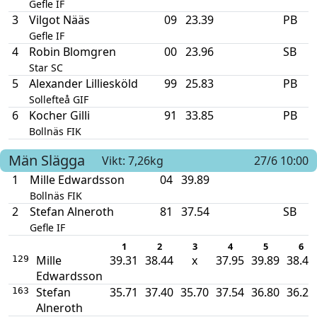
Gefle IF
3
Vilgot Nääs
09
23.39
PB
Gefle IF
4
Robin Blomgren
00
23.96
SB
Star SC
5
Alexander Lilliesköld
99
25.83
PB
Sollefteå GIF
6
Kocher Gilli
91
33.85
PB
Bollnäs FIK
Män
Slägga
Vikt: 7,26kg
27/6 10:00
1
Mille Edwardsson
04
39.89
Bollnäs FIK
2
Stefan Alneroth
81
37.54
SB
Gefle IF
1
2
3
4
5
6
Mille
39.31
38.44
x
37.95
39.89
38.47
129
Edwardsson
Stefan
35.71
37.40
35.70
37.54
36.80
36.27
163
Alneroth