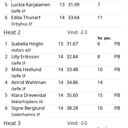
5
Luckie Karjalainen
13
31.99
7
Gefle IF
6
Edda Thunarf
14
33.64
11
Örbyhus IF
Heat 2
Vind
: -2.3
Tot. plac.
1
Isabella Höglin
13
31.67
6
PB
Hofors AIF
2
Lilly Eriksson
14
32.84
8
PB
Gefle IF
3
Milla Hedlund
14
33.48
10
PB
Gefle IF
4
Astrid Wahlman
14
34.86
14
Gefle IF
5
Klara Drevendal
14
35.60
15
PB
Mälarhöjdens IK
6
Signe Berglund
14
38.28
16
PB
Söderhamns IF
Heat 3
Vind
: -3.0