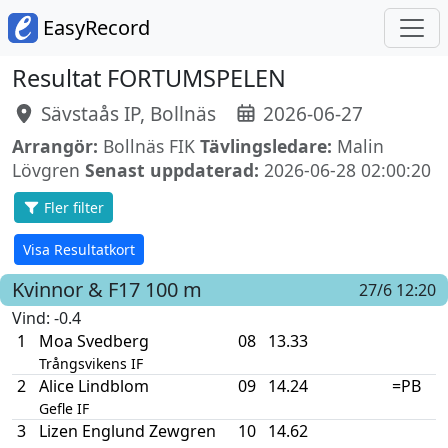
EasyRecord
Resultat FORTUMSPELEN
Sävstaås IP, Bollnäs
2026-06-27
Arrangör:
Bollnäs FIK
Tävlingsledare:
Malin
Lövgren
Senast uppdaterad:
2026-06-28 02:00:20
Fler filter
Visa Resultatkort
Kvinnor & F17
100 m
27/6 12:20
Vind
: -0.4
1
Moa Svedberg
08
13.33
Trångsvikens IF
2
Alice Lindblom
09
14.24
=PB
Gefle IF
3
Lizen Englund Zewgren
10
14.62