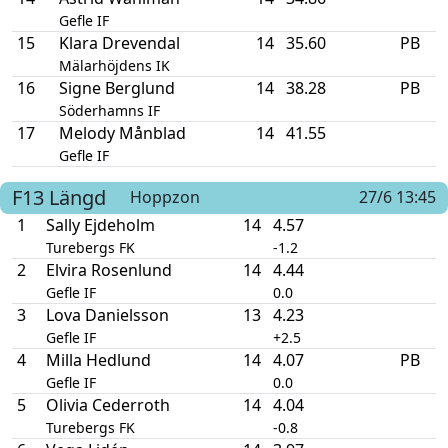
Gefle IF
15
Klara Drevendal
14
35.60
PB
Mälarhöjdens IK
16
Signe Berglund
14
38.28
PB
Söderhamns IF
17
Melody Månblad
14
41.55
Gefle IF
F13
Längd
Hoppzon
27/6 13:45
1
Sally Ejdeholm
14
4.57
Turebergs FK
-1.2
2
Elvira Rosenlund
14
4.44
Gefle IF
0.0
3
Lova Danielsson
13
4.23
Gefle IF
+2.5
4
Milla Hedlund
14
4.07
PB
Gefle IF
0.0
5
Olivia Cederroth
14
4.04
Turebergs FK
-0.8