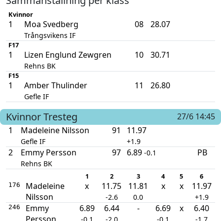
Sammanställning per klass
Kvinnor
1
Moa Svedberg
08
28.07
Trångsvikens IF
F17
1
Lizen Englund Zewgren
10
30.71
Rehns BK
F15
1
Amber Thulinder
11
26.80
Gefle IF
Kvinnor
Tresteg
27/6 14:45
1
Madeleine Nilsson
91
11.97
Gefle IF
+1.9
2
Emmy Persson
97
6.89
PB
-0.1
Rehns BK
1
2
3
4
5
6
Madeleine
x
11.75
11.81
x
x
11.97
176
Nilsson
-2.6
0.0
+1.9
Emmy
6.89
6.44
-
6.69
x
6.40
246
Persson
-0.1
-2.0
-0.1
-1.7