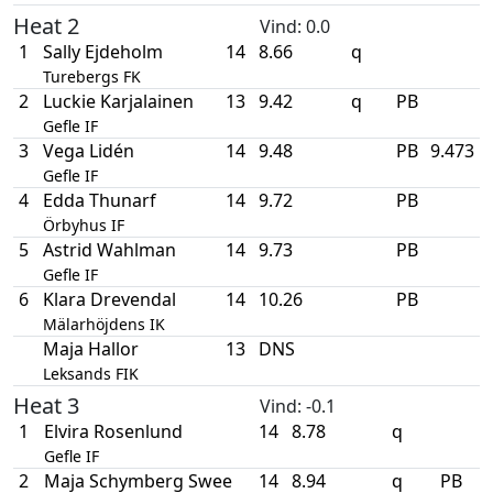
Heat 2
Vind
: 0.0
1
Sally Ejdeholm
14
8.66
q
Turebergs FK
2
Luckie Karjalainen
13
9.42
q
PB
Gefle IF
3
Vega Lidén
14
9.48
PB
9.473
Gefle IF
4
Edda Thunarf
14
9.72
PB
Örbyhus IF
5
Astrid Wahlman
14
9.73
PB
Gefle IF
6
Klara Drevendal
14
10.26
PB
Mälarhöjdens IK
Maja Hallor
13
DNS
Leksands FIK
Heat 3
Vind
: -0.1
1
Elvira Rosenlund
14
8.78
q
Gefle IF
2
Maja Schymberg Swee
14
8.94
q
PB