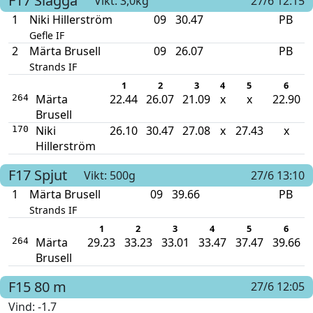
F17
Slägga
Vikt: 3,0kg
27/6 12:15
1
Niki Hillerström
09
30.47
PB
Gefle IF
2
Märta Brusell
09
26.07
PB
Strands IF
1
2
3
4
5
6
Märta
22.44
26.07
21.09
x
x
22.90
264
Brusell
Niki
26.10
30.47
27.08
x
27.43
x
170
Hillerström
F17
Spjut
Vikt: 500g
27/6 13:10
1
Märta Brusell
09
39.66
PB
Strands IF
1
2
3
4
5
6
Märta
29.23
33.23
33.01
33.47
37.47
39.66
264
Brusell
F15
80 m
27/6 12:05
Vind
: -1.7