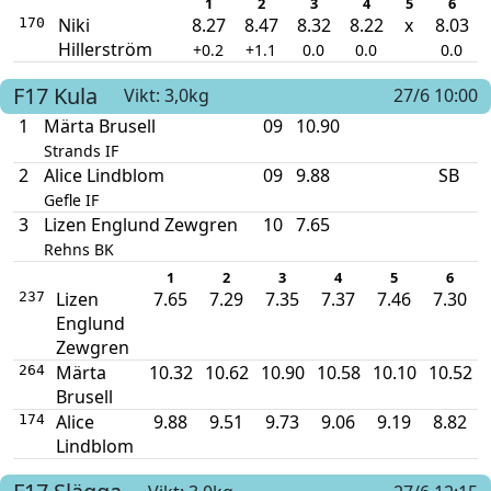
1
2
3
4
5
6
Niki
8.27
8.47
8.32
8.22
x
8.03
170
Hillerström
+0.2
+1.1
0.0
0.0
0.0
F17
Kula
Vikt: 3,0kg
27/6 10:00
1
Märta Brusell
09
10.90
Strands IF
2
Alice Lindblom
09
9.88
SB
Gefle IF
3
Lizen Englund Zewgren
10
7.65
Rehns BK
1
2
3
4
5
6
Lizen
7.65
7.29
7.35
7.37
7.46
7.30
237
Englund
Zewgren
Märta
10.32
10.62
10.90
10.58
10.10
10.52
264
Brusell
Alice
9.88
9.51
9.73
9.06
9.19
8.82
174
Lindblom