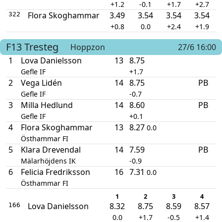
+1.2
-0.1
+1.7
+2.7
Flora Skoghammar
3.49
3.54
3.54
3.54
322
+0.8
0.0
+2.4
+1.9
F13
Tresteg
Hoppzon
27/6 16:00
1
Lova Danielsson
13
8.75
Gefle IF
+1.7
2
Vega Lidén
14
8.75
PB
Gefle IF
-0.7
3
Milla Hedlund
14
8.60
PB
Gefle IF
+0.1
4
Flora Skoghammar
13
8.27
0.0
Östhammar FI
5
Klara Drevendal
14
7.59
PB
Mälarhöjdens IK
-0.9
6
Felicia Fredriksson
16
7.31
0.0
Östhammar FI
1
2
3
4
Lova Danielsson
8.32
8.75
8.59
8.57
166
0.0
+1.7
-0.5
+1.4