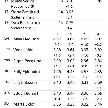
16
Malva Sedvall
13
3.10
PB
Hedesunda IF
+1.2
17
Signe Berglund
14
3.03
Söderhamns IF
+2.1
18
Tyra Bäckström
14
2.75
Söderhamns IF
-0.4
1
2
3
4
Milla Hedlund
4.07
4.00
4.05
3.97
168
0.0
0.0
+1.0
+2.0
Vega Lidén
3.88
3.61
3.97
3.82
173
+1.6
+2.4
+1.6
+0.3
Signe Berglund
2.99
3.03
2.96
2.84
290
+1.7
+2.1
0.0
+1.8
Sally Ejdeholm
4.46
4.45
4.57
4.35
307
+1.1
+0.8
-1.2
+1.0
Lilly Eriksson
3.40
3.46
3.31
3.69
167
0.0
0.0
-0.5
+1.6
Edda Thunarf
3.43
3.47
3.36
3.65
315
-0.4
+0.2
-2.6
+2.0
Märta Eklöf
3.35
3.23
3.32
3.46
314