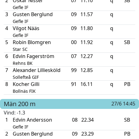
2
Oskar Nisser
07
11.10
q
SB
Gefle IF
3
Gusten Berglund
09
11.57
q
Gefle IF
4
Vilgot Nääs
09
11.80
q
Gefle IF
5
Robin Blomgren
00
11.92
q
SB
Star SC
6
Edvin Fagerström
07
12.27
q
Rehns BK
7
Alexander Lilliesköld
99
12.85
q
Sollefteå GIF
8
Kocher Gilli
91
16.11
q
PB
Bollnäs FIK
Män
200 m
27/6 14:45
Vind
: -1.3
1
Edvin Andersson
08
22.34
SB
Gefle IF
2
Gusten Berglund
09
23.29
PB