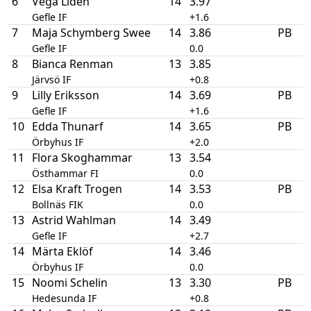
6
Vega Lidén
14
3.97
Gefle IF
+1.6
7
Maja Schymberg Swee
14
3.86
PB
Gefle IF
0.0
8
Bianca Renman
13
3.85
Järvsö IF
+0.8
9
Lilly Eriksson
14
3.69
PB
Gefle IF
+1.6
10
Edda Thunarf
14
3.65
PB
Örbyhus IF
+2.0
11
Flora Skoghammar
13
3.54
Östhammar FI
0.0
12
Elsa Kraft Trogen
14
3.53
PB
Bollnäs FIK
0.0
13
Astrid Wahlman
14
3.49
Gefle IF
+2.7
14
Märta Eklöf
14
3.46
Örbyhus IF
0.0
15
Noomi Schelin
13
3.30
PB
Hedesunda IF
+0.8