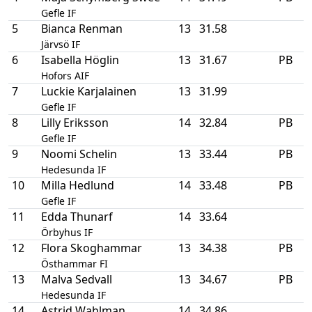
Gefle IF
5
Bianca Renman
13
31.58
Järvsö IF
6
Isabella Höglin
13
31.67
PB
Hofors AIF
7
Luckie Karjalainen
13
31.99
Gefle IF
8
Lilly Eriksson
14
32.84
PB
Gefle IF
9
Noomi Schelin
13
33.44
PB
Hedesunda IF
10
Milla Hedlund
14
33.48
PB
Gefle IF
11
Edda Thunarf
14
33.64
Örbyhus IF
12
Flora Skoghammar
13
34.38
PB
Östhammar FI
13
Malva Sedvall
13
34.67
PB
Hedesunda IF
14
Astrid Wahlman
14
34.86