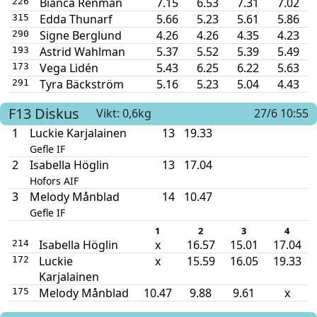
Bianca Renman
7.15
6.53
7.31
7.02
226
Edda Thunarf
5.66
5.23
5.61
5.86
315
Signe Berglund
4.26
4.26
4.35
4.23
290
Astrid Wahlman
5.37
5.52
5.39
5.49
193
Vega Lidén
5.43
6.25
6.22
5.63
173
Tyra Bäckström
5.16
5.23
5.04
4.43
291
F13
Diskus
Vikt: 0,6kg
27/6 10:55
1
Luckie Karjalainen
13
19.33
Gefle IF
2
Isabella Höglin
13
17.04
Hofors AIF
3
Melody Månblad
14
10.47
Gefle IF
1
2
3
4
Isabella Höglin
x
16.57
15.01
17.04
214
Luckie
x
15.59
16.05
19.33
172
Karjalainen
Melody Månblad
10.47
9.88
9.61
x
175