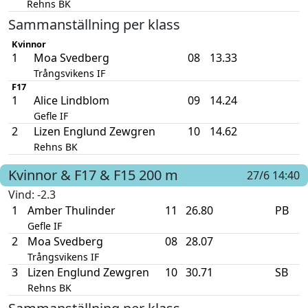
Rehns BK
Sammanställning per klass
Kvinnor
1
Moa Svedberg
08
13.33
Trångsvikens IF
F17
1
Alice Lindblom
09
14.24
Gefle IF
2
Lizen Englund Zewgren
10
14.62
Rehns BK
Kvinnor & F17 & F15
200 m
27/6 14:40
Vind
: -2.3
1
Amber Thulinder
11
26.80
PB
Gefle IF
2
Moa Svedberg
08
28.07
Trångsvikens IF
3
Lizen Englund Zewgren
10
30.71
SB
Rehns BK