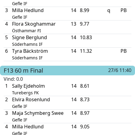
Gefle IF
3
Milla Hedlund
14
8.99
q
PB
Gefle IF
4
Flora Skoghammar
13
9.77
Östhammar FI
5
Signe Berglund
14
10.83
Söderhamns IF
6
Tyra Bäckström
14
11.32
PB
Söderhamns IF
F13
60 m
Final
27/6 11:40
Vind
: 0.0
1
Sally Ejdeholm
14
8.61
Turebergs FK
2
Elvira Rosenlund
14
8.73
Gefle IF
3
Maja Schymberg Swee
14
8.97
Gefle IF
4
Milla Hedlund
14
9.05
Gefle IF