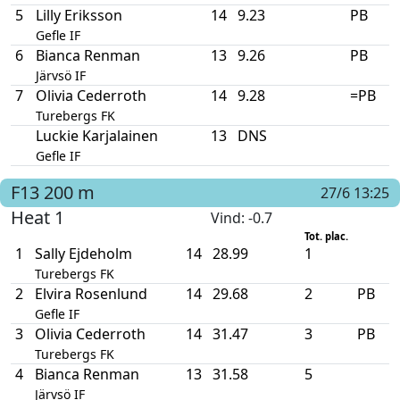
5
Lilly Eriksson
14
9.23
PB
Gefle IF
6
Bianca Renman
13
9.26
PB
Järvsö IF
7
Olivia Cederroth
14
9.28
=PB
Turebergs FK
Luckie Karjalainen
13
DNS
Gefle IF
F13
200 m
27/6 13:25
Heat 1
Vind
: -0.7
Tot. plac.
1
Sally Ejdeholm
14
28.99
1
Turebergs FK
2
Elvira Rosenlund
14
29.68
2
PB
Gefle IF
3
Olivia Cederroth
14
31.47
3
PB
Turebergs FK
4
Bianca Renman
13
31.58
5
Järvsö IF