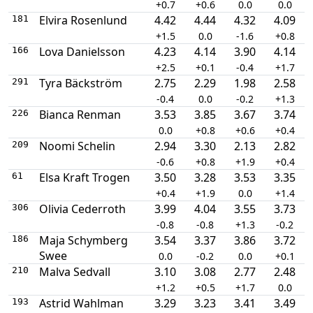
+0.7
+0.6
0.0
0.0
Elvira Rosenlund
4.42
4.44
4.32
4.09
181
+1.5
0.0
-1.6
+0.8
Lova Danielsson
4.23
4.14
3.90
4.14
166
+2.5
+0.1
-0.4
+1.7
Tyra Bäckström
2.75
2.29
1.98
2.58
291
-0.4
0.0
-0.2
+1.3
Bianca Renman
3.53
3.85
3.67
3.74
226
0.0
+0.8
+0.6
+0.4
Noomi Schelin
2.94
3.30
2.13
2.82
209
-0.6
+0.8
+1.9
+0.4
Elsa Kraft Trogen
3.50
3.28
3.53
3.35
61
+0.4
+1.9
0.0
+1.4
Olivia Cederroth
3.99
4.04
3.55
3.73
306
-0.8
-0.8
+1.3
-0.2
Maja Schymberg
3.54
3.37
3.86
3.72
186
Swee
0.0
-0.2
0.0
+0.1
Malva Sedvall
3.10
3.08
2.77
2.48
210
+1.2
+0.5
+1.7
0.0
Astrid Wahlman
3.29
3.23
3.41
3.49
193