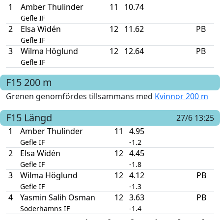
1
Amber Thulinder
11
10.74
Gefle IF
2
Elsa Widén
12
11.62
PB
Gefle IF
3
Wilma Höglund
12
12.64
PB
Gefle IF
F15
200 m
Grenen genomfördes tillsammans med
Kvinnor 200 m
F15
Längd
27/6 13:25
1
Amber Thulinder
11
4.95
Gefle IF
-1.2
2
Elsa Widén
12
4.45
Gefle IF
-1.8
3
Wilma Höglund
12
4.12
PB
Gefle IF
-1.3
4
Yasmin Salih Osman
12
3.63
PB
Söderhamns IF
-1.4