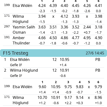
1
2
3
4
5
6
Elsa Widén
4.24
4.39
4.40
4.45
4.26
4.41
199
-2.3
-1.5
-0.2
-1.8
-2.6
0.0
Wilma
3.94
x
4.12
3.93
x
3.98
171
Höglund
-1.5
-1.3
-1.3
-1.4
Yasmin Salih
3.63
3.51
3.36
3.52
2.44
3.18
297
Osman
-1.4
-2.1
-1.3
-2.2
+0.7
-1.7
Amber
4.66
4.50
4.86
4.77
4.95
4.90
191
Thulinder
-0.7
-1.8
-0.6
-0.7
-1.2
0.0
F15
Tresteg
27/6 14:45
1
Elsa Widén
12
10.95
PB
Gefle IF
+1.4
2
Wilma Höglund
12
10.91
PB
Gefle IF
-0.6
1
2
3
4
5
6
Elsa Widén
9.60
10.95
9.75
9.83
x
9.79
199
+1.4
+1.4
-0.9
-0.7
-1.5
Wilma
10.70
10.91
9.17
9.14
x
8.96
171
Höglund
+1.2
-0.6
+2.2
+0.3
+1.0