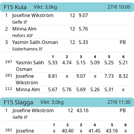
F15
Kula
Vikt: 3,0kg
27/6 10:00
1
Josefine Wikström
12
9.07
Gefle IF
2
Minna Alm
12
5.76
Hofors AIF
3
Yasmin Salih Osman
12
5.33
PB
Söderhamns IF
1
2
3
4
5
6
Yasmin Salih
5.33
4.74
5.15
5.09
5.25
5.21
297
Osman
Josefine
8.81
x
9.07
x
7.73
8.32
201
Wikström
Minna Alm
5.67
5.76
5.69
5.26
5.31
x
212
F15
Slägga
Vikt: 3,0kg
27/6 11:30
1
Josefine Wikström
12
43.16
PB
Gefle IF
1
2
3
4
5
6
Josefine
x
40.40
x
41.45
43.16
x
201