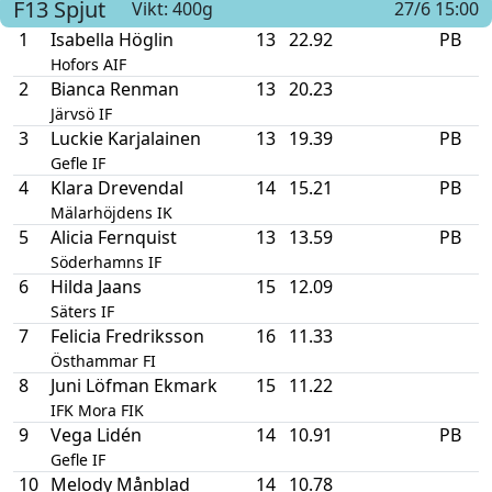
F13
Spjut
Vikt: 400g
27/6 15:00
1
Isabella Höglin
13
22.92
PB
Hofors AIF
2
Bianca Renman
13
20.23
Järvsö IF
3
Luckie Karjalainen
13
19.39
PB
Gefle IF
4
Klara Drevendal
14
15.21
PB
Mälarhöjdens IK
5
Alicia Fernquist
13
13.59
PB
Söderhamns IF
6
Hilda Jaans
15
12.09
Säters IF
7
Felicia Fredriksson
16
11.33
Östhammar FI
8
Juni Löfman Ekmark
15
11.22
IFK Mora FIK
9
Vega Lidén
14
10.91
PB
Gefle IF
10
Melody Månblad
14
10.78