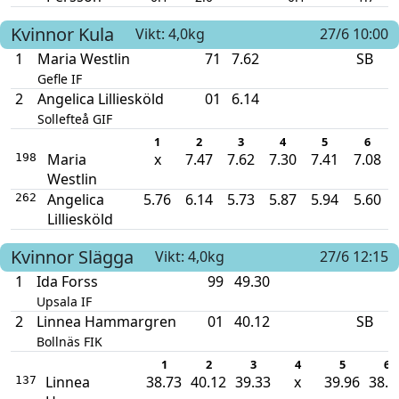
Kvinnor
Kula
Vikt: 4,0kg
27/6 10:00
1
Maria Westlin
71
7.62
SB
Gefle IF
2
Angelica Lilliesköld
01
6.14
Sollefteå GIF
1
2
3
4
5
6
Maria
x
7.47
7.62
7.30
7.41
7.08
198
Westlin
Angelica
5.76
6.14
5.73
5.87
5.94
5.60
262
Lilliesköld
Kvinnor
Slägga
Vikt: 4,0kg
27/6 12:15
1
Ida Forss
99
49.30
Upsala IF
2
Linnea Hammargren
01
40.12
SB
Bollnäs FIK
1
2
3
4
5
6
Linnea
38.73
40.12
39.33
x
39.96
38.9
137