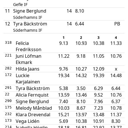
Gefle IF
11
Signe Berglund
14
8.10
Söderhamns IF
12
Tyra Bäckström
14
6.44
PB
Söderhamns IF
1
2
3
4
Felicia
9.13
10.93
10.38
11.33
318
Fredriksson
Juni Löfman
11.22
9.18
11.05
10.76
221
Ekmark
Hilda Jaans
9.76
10.27
12.09
x
282
Luckie
19.34
14.32
19.39
14.48
172
Karjalainen
Tyra Bäckström
5.38
3.50
6.29
6.44
291
Alicia Fernquist
13.59
13.46
9.52
10.76
22
Signe Berglund
7.40
8.10
7.96
6.37
290
Melody Månblad
10.03
8.67
7.23
10.78
175
Klara Drevendal
15.21
13.97
13.48
11.37
232
Vega Lidén
5.69
10.38
10.91
8.30
173
Isabella Höglin
18.18
16.81
22.92
13.77
214