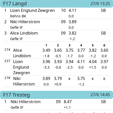
F17
Längd
27/6 13:25
1
Lizen Englund Zewgren
10
4.11
SB
Rehns BK
0.0
2
Niki Hillerström
09
3.89
Gefle IF
0.0
3
Alice Lindblom
09
3.82
SB
Gefle IF
-1.2
1
2
3
4
5
6
Alice
3.49
3.65
3.75
3.77
3.82
3.60
174
Lindblom
-1.8
-0.5
-1.7
0.0
-1.2
0.0
Lizen
3.96
3.93
3.94
4.11
4.04
3.97
237
Englund
-3.3
-0.6
-2.5
0.0
+1.5
0.0
Zewgren
Niki
3.89
3.79
x
3.75
x
x
170
Hillerström
0.0
+0.9
-1.2
F17
Tresteg
27/6 14:45
1
Niki Hillerström
09
8.47
SB
Gefle IF
+1.1