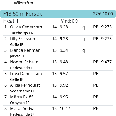
Wikström
F13
60 m
Försök
27/6 10:00
Heat 1
Vind
: 0.0
1
Olivia Cederroth
14
9.28
q
PB
9.273
Turebergs FK
2
Lilly Eriksson
14
9.28
q
PB
9.275
Gefle IF
3
Bianca Renman
13
9.34
q
Järvsö IF
4
Noomi Schelin
13
9.48
PB
9.477
Hedesunda IF
5
Lova Danielsson
13
9.57
PB
Gefle IF
6
Alicia Fernquist
13
9.92
PB
Söderhamns IF
7
Märta Eklöf
14
9.95
PB
Örbyhus IF
8
Malva Sedvall
13
10.17
PB
Hedesunda IF