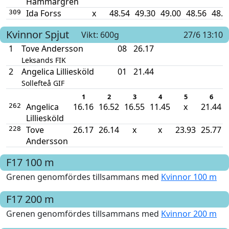
Hammargren
Ida Forss
x
48.54
49.30
49.00
48.56
48.4
309
Kvinnor
Spjut
Vikt: 600g
27/6 13:10
1
Tove Andersson
08
26.17
Leksands FIK
2
Angelica Lilliesköld
01
21.44
Sollefteå GIF
1
2
3
4
5
6
Angelica
16.16
16.52
16.55
11.45
x
21.44
262
Lilliesköld
Tove
26.17
26.14
x
x
23.93
25.77
228
Andersson
F17
100 m
Grenen genomfördes tillsammans med
Kvinnor 100 m
F17
200 m
Grenen genomfördes tillsammans med
Kvinnor 200 m