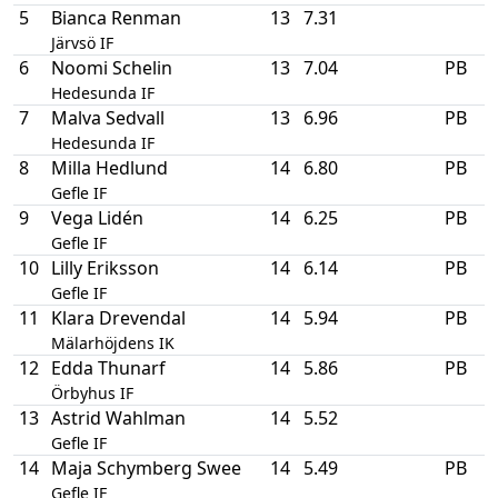
5
Bianca Renman
13
7.31
Järvsö IF
6
Noomi Schelin
13
7.04
PB
Hedesunda IF
7
Malva Sedvall
13
6.96
PB
Hedesunda IF
8
Milla Hedlund
14
6.80
PB
Gefle IF
9
Vega Lidén
14
6.25
PB
Gefle IF
10
Lilly Eriksson
14
6.14
PB
Gefle IF
11
Klara Drevendal
14
5.94
PB
Mälarhöjdens IK
12
Edda Thunarf
14
5.86
PB
Örbyhus IF
13
Astrid Wahlman
14
5.52
Gefle IF
14
Maja Schymberg Swee
14
5.49
PB
Gefle IF