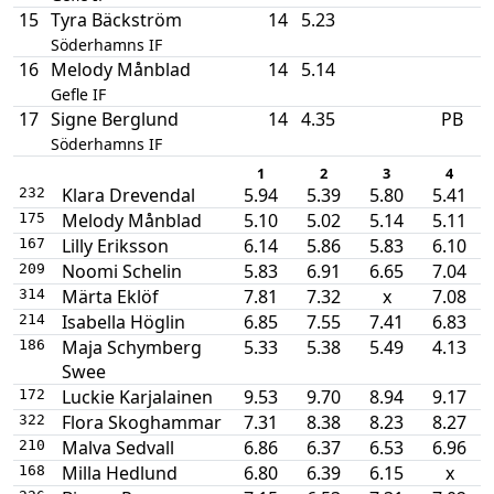
15
Tyra Bäckström
14
5.23
Söderhamns IF
16
Melody Månblad
14
5.14
Gefle IF
17
Signe Berglund
14
4.35
PB
Söderhamns IF
1
2
3
4
Klara Drevendal
5.94
5.39
5.80
5.41
232
Melody Månblad
5.10
5.02
5.14
5.11
175
Lilly Eriksson
6.14
5.86
5.83
6.10
167
Noomi Schelin
5.83
6.91
6.65
7.04
209
Märta Eklöf
7.81
7.32
x
7.08
314
Isabella Höglin
6.85
7.55
7.41
6.83
214
Maja Schymberg
5.33
5.38
5.49
4.13
186
Swee
Luckie Karjalainen
9.53
9.70
8.94
9.17
172
Flora Skoghammar
7.31
8.38
8.23
8.27
322
Malva Sedvall
6.86
6.37
6.53
6.96
210
Milla Hedlund
6.80
6.39
6.15
x
168