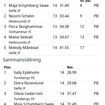
Tot. plac.
1
Maja Schymberg Swee
14
31.49
4
PB
Gefle IF
2
Noomi Schelin
13
33.44
9
PB
Hedesunda IF
3
Flora Skoghammar
13
34.38
12
PB
Östhammar FI
4
Malva Sedvall
13
34.67
13
PB
Hedesunda IF
5
Melody Månblad
14
41.55
17
Gefle IF
Sammanställning
Plac.
Res.
1
Sally Ejdeholm
14
28.99
Turebergs FK
2
Elvira Rosenlund
14
29.68
PB
Gefle IF
3
Olivia Cederroth
14
31.47
PB
Turebergs FK
4
Maja Schymberg Swee
14
31.49
PB