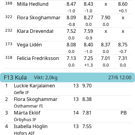
Milla Hedlund
8.47
8.43
x
8.60
168
-1.0
-1.0
+0.1
Flora Skoghammar
8.09
8.27
7.90
x
322
-0.8
0.0
0.0
Klara Drevendal
7.52
7.59
x
x
232
0.0
-0.9
Vega Lidén
8.08
8.40
8.37
8.75
173
0.0
-1.0
0.0
-0.7
Felicia Fredriksson
7.13
7.25
7.01
7.31
318
0.0
+1.3
0.0
0.0
F13
Kula
Vikt: 2,0kg
27/6 12:00
1
Luckie Karjalainen
13
9.70
Gefle IF
2
Flora Skoghammar
13
8.38
Östhammar FI
3
Märta Eklöf
14
7.81
PB
Örbyhus IF
4
Isabella Höglin
13
7.55
Hofors AIF