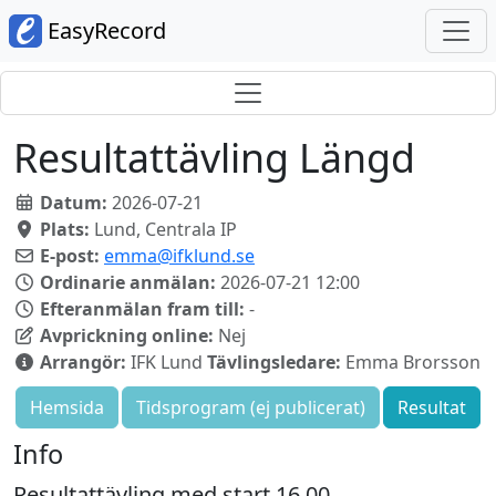
EasyRecord
Resultattävling Längd
Datum:
2026-07-21
Plats:
Lund, Centrala IP
E-post:
emma@ifklund.se
Ordinarie anmälan:
2026-07-21 12:00
Efteranmälan fram till:
-
Avprickning online:
Nej
Arrangör:
IFK Lund
Tävlingsledare:
Emma Brorsson
Hemsida
Tidsprogram (ej publicerat)
Resultat
Info
Resultattävling med start 16.00