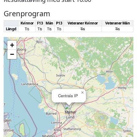
Grenprogram
Kvinnor
F13
Män
P13
Veteraner Kvinnor
Veteraner Män
Längd
Tis
Tis
Tis
Tis
Tis
Tis
+
−
×
Centrala IP