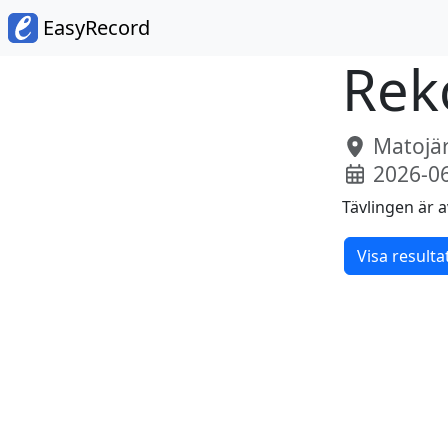
EasyRecord
Rek
Matojärv
2026-0
Tävlingen är a
Visa resulta