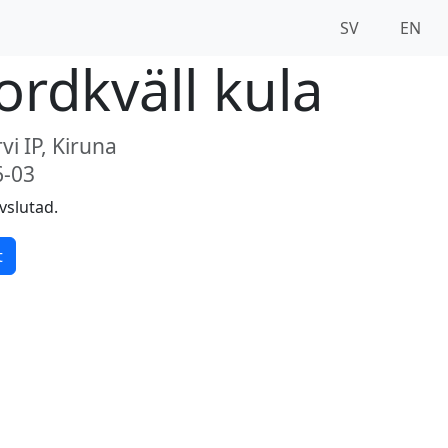
SV
EN
ordkväll kula
i IP, Kiruna
6-03
vslutad.
t