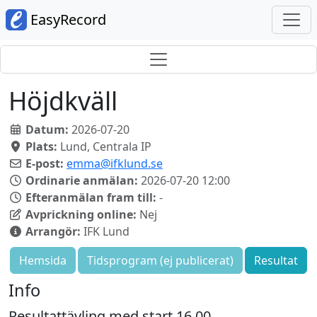
EasyRecord
Höjdkväll
Datum:
2026-07-20
Plats:
Lund, Centrala IP
E-post:
emma@ifklund.se
Ordinarie anmälan:
2026-07-20 12:00
Efteranmälan fram till:
-
Avprickning online:
Nej
Arrangör:
IFK Lund
Hemsida
Tidsprogram (ej publicerat)
Resultat
Info
Resultattävling med start 16.00