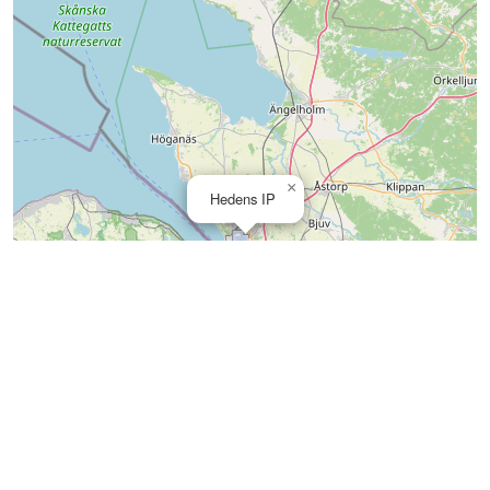
×
Hedens IP