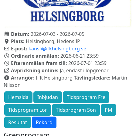
Datum:
2026-07-03 - 2026-07-05
Plats:
Helsingborg, Hedens IP
E-post:
kansli@ifkhelsingborg.se
Ordinarie anmälan:
2026-06-21 23:59
Efteranmälan fram till:
2026-07-01 23:59
Avprickning online:
Ja, endast i löpgrenar
Arrangör:
IFK Helsingborg
Tävlingsledare:
Martin
Nilsson
Hemsida
Inbjudan
Tidsprogram Fre
Tidsprogram Lör
Tidsprogram Sön
PM
Resultat
Rekord
Grenprogram