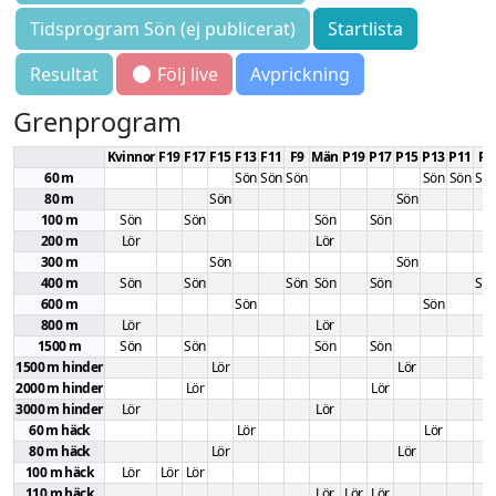
Tidsprogram Sön (ej publicerat)
Startlista
Resultat
Följ live
Avprickning
Grenprogram
Kvinnor
F19
F17
F15
F13
F11
F9
Män
P19
P17
P15
P13
P11
P9
60 m
Sön
Sön
Sön
Sön
Sön
Sö
80 m
Sön
Sön
100 m
Sön
Sön
Sön
Sön
200 m
Lör
Lör
300 m
Sön
Sön
400 m
Sön
Sön
Sön
Sön
Sön
Sö
600 m
Sön
Sön
800 m
Lör
Lör
1500 m
Sön
Sön
Sön
Sön
1500 m hinder
Lör
Lör
2000 m hinder
Lör
Lör
3000 m hinder
Lör
Lör
60 m häck
Lör
Lör
80 m häck
Lör
Lör
100 m häck
Lör
Lör
Lör
110 m häck
Lör
Lör
Lör