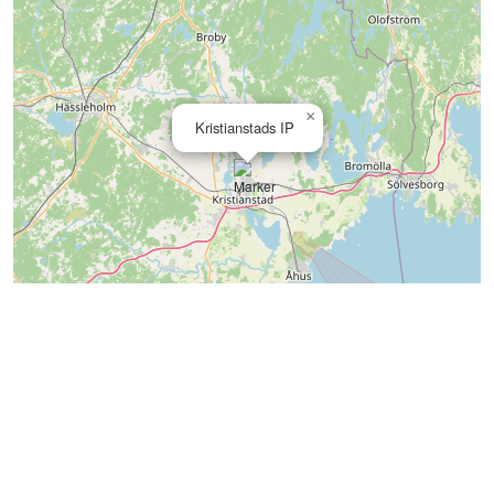
×
Kristianstads IP