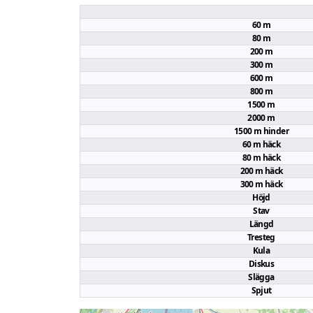
60 m
80 m
200 m
300 m
600 m
800 m
1500 m
2000 m
1500 m hinder
60 m häck
80 m häck
200 m häck
300 m häck
Höjd
Stav
Längd
Tresteg
Kula
Diskus
Slägga
Spjut