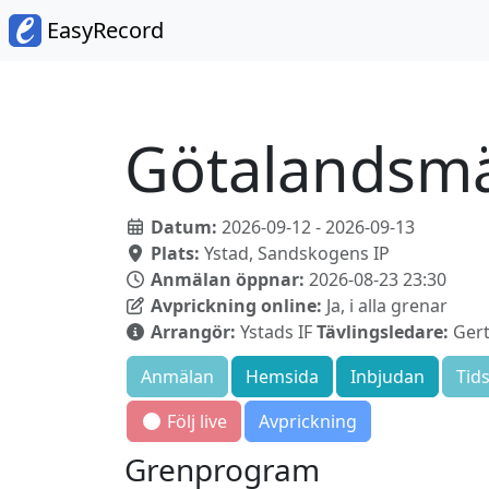
EasyRecord
Götalandsm
Datum:
2026-09-12 - 2026-09-13
Plats:
Ystad, Sandskogens IP
Anmälan öppnar:
2026-08-23 23:30
Avprickning online:
Ja, i alla grenar
Arrangör:
Ystads IF
Tävlingsledare:
Gert
Anmälan
Hemsida
Inbjudan
Tid
Följ live
Avprickning
Grenprogram