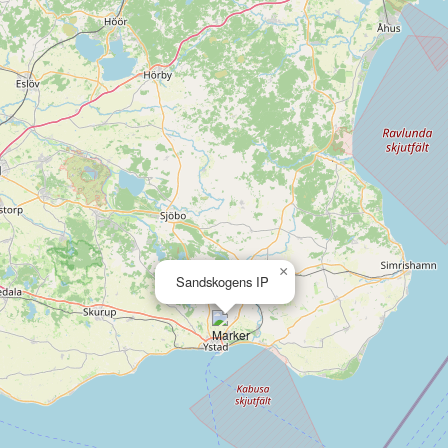
×
Sandskogens IP