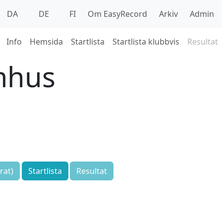
DA
DE
FI
Om EasyRecord
Arkiv
Admin
Info
Hemsida
Startlista
Startlista klubbvis
Resultat
mhus
rat)
Startlista
Resultat