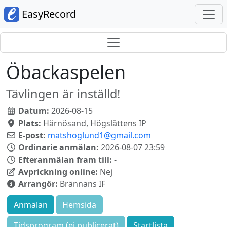
EasyRecord
Öbackaspelen
Tävlingen är inställd!
Datum:
2026-08-15
Plats:
Härnösand, Högslättens IP
E-post:
matshoglund1@gmail.com
Ordinarie anmälan:
2026-08-07 23:59
Efteranmälan fram till:
-
Avprickning online:
Nej
Arrangör:
Brännans IF
Anmälan
Hemsida
Tidsprogram (ej publicerat)
Startlista