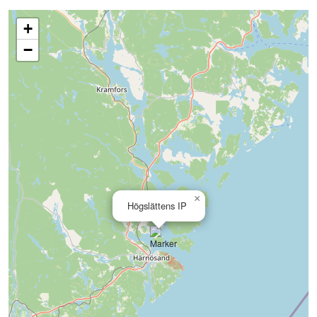
+
−
×
Högslättens IP