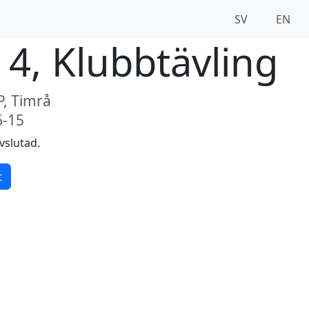
SV
EN
 4, Klubbtävling
P, Timrå
6-15
vslutad.
t