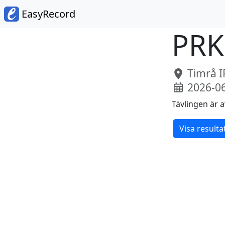
EasyRecord
PRK
Timrå I
2026-0
Tävlingen är a
Visa resulta