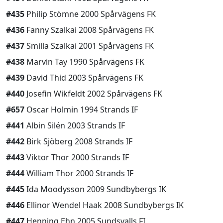
#435
Philip Stömne 2000 Spårvägens FK
#436
Fanny Szalkai 2008 Spårvägens FK
#437
Smilla Szalkai 2001 Spårvägens FK
#438
Marvin Tay 1990 Spårvägens FK
#439
David Thid 2003 Spårvägens FK
#440
Josefin Wikfeldt 2002 Spårvägens FK
#657
Oscar Holmin 1994 Strands IF
#441
Albin Silén 2003 Strands IF
#442
Birk Sjöberg 2008 Strands IF
#443
Viktor Thor 2000 Strands IF
#444
William Thor 2000 Strands IF
#445
Ida Moodysson 2009 Sundbybergs IK
#446
Ellinor Wendel Haak 2008 Sundbybergs IK
#447
Henning Ehn 2005 Sundsvalls FI