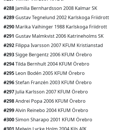
#288
Jamilia Bernhardsson 2008 Kalmar SK
#289
Gustav Tegnelund 2002 Karlskoga Friidrott
#290
Marika Vaihinger 1988 Karlskoga Friidrott
#291
Gustav Malmkvist 2006 Katrineholms SK
#292
Filippa Ivarsson 2007 KFUM Kristianstad
#293
Sigge Bergentz 2006 KFUM Örebro
#294
Tilda Bernhult 2004 KFUM Örebro
#295
Leon Bodén 2005 KFUM Örebro
#296
Stefan Franzén 2003 KFUM Örebro
#297
Julia Karlsson 2007 KFUM Örebro
#298
Andrei Popa 2006 KFUM Örebro
#299
Alvin Reinebo 2004 KFUM Örebro
#300
Simon Sharapo 2001 KFUM Örebro
#301
Melwin Lycke Holm 2004 Kils AIK