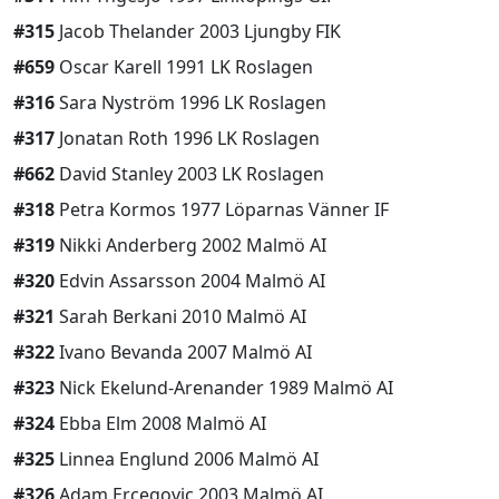
#315
Jacob Thelander 2003 Ljungby FIK
#659
Oscar Karell 1991 LK Roslagen
#316
Sara Nyström 1996 LK Roslagen
#317
Jonatan Roth 1996 LK Roslagen
#662
David Stanley 2003 LK Roslagen
#318
Petra Kormos 1977 Löparnas Vänner IF
#319
Nikki Anderberg 2002 Malmö AI
#320
Edvin Assarsson 2004 Malmö AI
#321
Sarah Berkani 2010 Malmö AI
#322
Ivano Bevanda 2007 Malmö AI
#323
Nick Ekelund-Arenander 1989 Malmö AI
#324
Ebba Elm 2008 Malmö AI
#325
Linnea Englund 2006 Malmö AI
#326
Adam Ercegovic 2003 Malmö AI