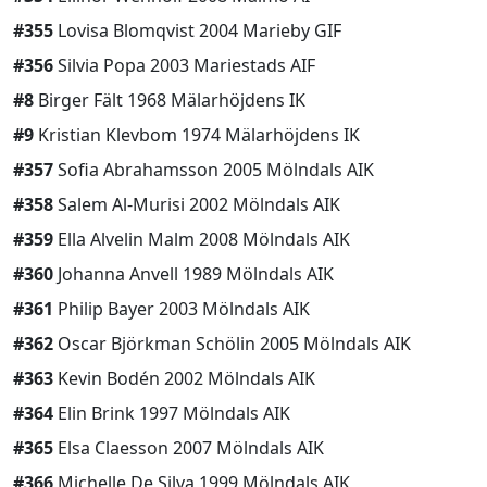
#355
Lovisa Blomqvist 2004 Marieby GIF
#356
Silvia Popa 2003 Mariestads AIF
#8
Birger Fält 1968 Mälarhöjdens IK
#9
Kristian Klevbom 1974 Mälarhöjdens IK
#357
Sofia Abrahamsson 2005 Mölndals AIK
#358
Salem Al-Murisi 2002 Mölndals AIK
#359
Ella Alvelin Malm 2008 Mölndals AIK
#360
Johanna Anvell 1989 Mölndals AIK
#361
Philip Bayer 2003 Mölndals AIK
#362
Oscar Björkman Schölin 2005 Mölndals AIK
#363
Kevin Bodén 2002 Mölndals AIK
#364
Elin Brink 1997 Mölndals AIK
#365
Elsa Claesson 2007 Mölndals AIK
#366
Michelle De Silva 1999 Mölndals AIK