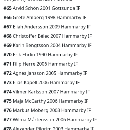
#65
Arvid Schön 2001 Gottsunda IF
#66
Grete Ahlberg 1998 Hammarby IF
#67
Eliah Andersson 2009 Hammarby IF
#68
Christoffer Bélec 2007 Hammarby IF
#69
Karin Bengtsson 2004 Hammarby IF
#70
Erik Ehrlin 1990 Hammarby IF
#71
Filip Herre 2006 Hammarby IF
#72
Agnes Jansson 2005 Hammarby IF
#73
Elias Kapell 2006 Hammarby IF
#74
Vilmer Karlsson 2007 Hammarby IF
#75
Maja McCarthy 2006 Hammarby IF
#76
Markus Moberg 2003 Hammarby IF
#77
Wilma Mårtensson 2006 Hammarby IF
#78
Alexander Pilgrim 2003 Hammarby IF