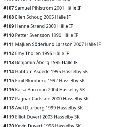
#107
Samuel Pihlström 2001 Hälle IF
#108
Ellen Schoug 2005 Hälle IF
#109
Hanna Strand 2009 Hälle IF
#110
Petter Svensson 1990 Hälle IF
#111
Majken Söderlund Larsson 2007 Hälle IF
#112
Emy Thorén 1995 Hälle IF
#113
Benjamin Åberg 1995 Hälle IF
#114
Habtom Asgede 1995 Hässelby SK
#115
Emil Blomberg 1992 Hässelby SK
#116
Kajsa Borrman 2004 Hässelby SK
#117
Ragnar Carlsson 2000 Hässelby SK
#118
Axel Djurberg 1999 Hässelby SK
#119
Elliot Duvert 2003 Hässelby SK
#120
Kevin Duvert 1998 Hässelby SK