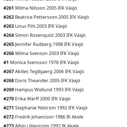
#261
Wilma Nilsson 2005 IFK Växjö
#262
Beatrice Pettersson 2005 IFK Växjö
#263
Linus Pihl 2003 IFK Växjö
#264
Simon Rosenquist 2003 IFK Växjö
#265
Jennifer Rudberg 1998 IFK Växjö
#266
Wilma Svenson 2003 IFK Växjö
#1
Monica Svensson 1978 IFK Växjö
#267
Akilles Teglbjaerg 2006 IFK Växjö
#268
Doris Theander 2005 IFK Växjö
#269
Hampus Widlund 1993 IFK Växjö
#270
Erika Wärff 2000 IFK Växjö
#271
Stephanie Ydström 1992 IFK Växjö
#272
Fredrik Johansson 1986 IK Akele
#273
Albin Lillieström 1997 IK Akele