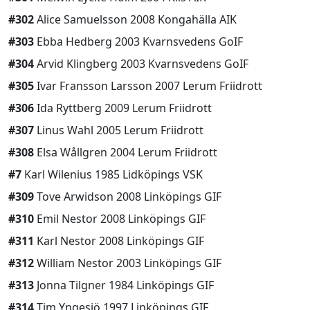
#302
Alice Samuelsson 2008 Kongahälla AIK
#303
Ebba Hedberg 2003 Kvarnsvedens GoIF
#304
Arvid Klingberg 2003 Kvarnsvedens GoIF
#305
Ivar Fransson Larsson 2007 Lerum Friidrott
#306
Ida Ryttberg 2009 Lerum Friidrott
#307
Linus Wahl 2005 Lerum Friidrott
#308
Elsa Wållgren 2004 Lerum Friidrott
#7
Karl Wilenius 1985 Lidköpings VSK
#309
Tove Arwidson 2008 Linköpings GIF
#310
Emil Nestor 2008 Linköpings GIF
#311
Karl Nestor 2008 Linköpings GIF
#312
William Nestor 2003 Linköpings GIF
#313
Jonna Tilgner 1984 Linköpings GIF
#314
Tim Yngesjö 1997 Linköpings GIF