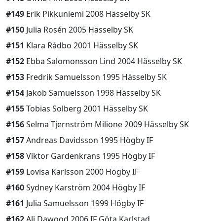
#149
Erik Pikkuniemi 2008 Hässelby SK
#150
Julia Rosén 2005 Hässelby SK
#151
Klara Rådbo 2001 Hässelby SK
#152
Ebba Salomonsson Lind 2004 Hässelby SK
#153
Fredrik Samuelsson 1995 Hässelby SK
#154
Jakob Samuelsson 1998 Hässelby SK
#155
Tobias Solberg 2001 Hässelby SK
#156
Selma Tjernström Milione 2009 Hässelby SK
#157
Andreas Davidsson 1995 Högby IF
#158
Viktor Gardenkrans 1995 Högby IF
#159
Lovisa Karlsson 2000 Högby IF
#160
Sydney Karström 2004 Högby IF
#161
Julia Samuelsson 1999 Högby IF
#162
Ali Dawood 2006 IF Göta Karlstad