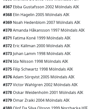
#367
Ebba Gustafsson 2002 Mölndals AIK
#368
Elin Hagelin 2005 Mölndals AIK
#369
Noah Hedenblom 2007 Mölndals AIK
#370
Amanda Håkansson 1997 Mölndals AIK
#371
Fatima Koné 1999 Mölndals AIK
#372
Eric Källman 2000 Mölndals AIK
#373
Johan Lamm 1998 Mölndals AIK
#374
Ida Nilsson 1998 Mölndals AIK
#375
Filip Schwartz 1998 Mölndals AIK
#376
Adam Sörqvist 2005 Mölndals AIK
#377
Victor Wahlgren 2002 Mölndals AIK
#378
Oskar Weidenholm 2001 Mölndals AIK
#379
Omar Zraiki 2004 Mölndals AIK
#380
Olof Da Silva Olsson 1999 Norrbacka HIF