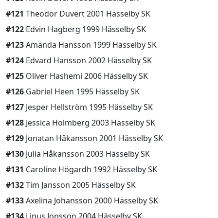
#121
Theodor Duvert 2001 Hässelby SK
#122
Edvin Hagberg 1999 Hässelby SK
#123
Amanda Hansson 1999 Hässelby SK
#124
Edvard Hansson 2002 Hässelby SK
#125
Oliver Hashemi 2006 Hässelby SK
#126
Gabriel Heen 1995 Hässelby SK
#127
Jesper Hellström 1995 Hässelby SK
#128
Jessica Holmberg 2003 Hässelby SK
#129
Jonatan Håkansson 2001 Hässelby SK
#130
Julia Håkansson 2003 Hässelby SK
#131
Caroline Högardh 1992 Hässelby SK
#132
Tim Jansson 2005 Hässelby SK
#133
Axelina Johansson 2000 Hässelby SK
#134
Linus Jonsson 2004 Hässelby SK