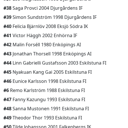
#38
Saga Provci 2004 Djurgårdens IF
#39
Simon Sundström 1998 Djurgårdens IF
#40
Felicia Bjärnlöv 2008 Eksjö Södra IK
#41
Victor Häggh 2002 Enhörna IF
#42
Malin Forséll 1980 Enköpings AI
#43
Jonathan Thorsell 1998 Enköpings AI
#44
Linn Gabrielli Gustafsson 2003 Eskilstuna FI
#45
Nyakuan Kang Gai 2005 Eskilstuna FI
#46
Eunice Karlsson 1998 Eskilstuna FI
#6
Remo Karlström 1988 Eskilstuna FI
#47
Fanny Kazungu 1993 Eskilstuna FI
#48
Sanna Mustonen 1991 Eskilstuna FI
#49
Theodor Thor 1993 Eskilstuna FI
#50
Tilde Johansson 2001 Falkenbergs IK