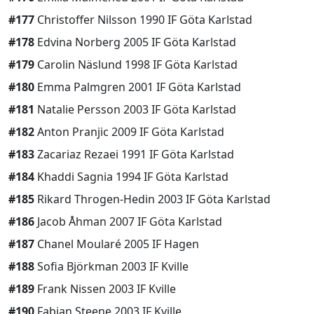
#177
Christoffer Nilsson 1990 IF Göta Karlstad
#178
Edvina Norberg 2005 IF Göta Karlstad
#179
Carolin Näslund 1998 IF Göta Karlstad
#180
Emma Palmgren 2001 IF Göta Karlstad
#181
Natalie Persson 2003 IF Göta Karlstad
#182
Anton Pranjic 2009 IF Göta Karlstad
#183
Zacariaz Rezaei 1991 IF Göta Karlstad
#184
Khaddi Sagnia 1994 IF Göta Karlstad
#185
Rikard Throgen-Hedin 2003 IF Göta Karlstad
#186
Jacob Åhman 2007 IF Göta Karlstad
#187
Chanel Moularé 2005 IF Hagen
#188
Sofia Björkman 2003 IF Kville
#189
Frank Nissen 2003 IF Kville
#190
Fabian Steene 2003 IF Kville