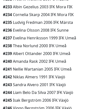
#233
Albin Gezelius 2003 IFK Mora FIK
#234
Cornelia Skarp 2004 IFK Mora FIK
#235
Ludvig Fredman 2006 IFK Märsta
#236
Evelina Olsson 2008 IFK Sunne
#237
Evelina Henriksson 1999 IFK Umeå
#238
Thea Norlund 2000 IFK Umeå
#239
Albert Ottander 2000 IFK Umeå
#240
Amanda Rask 2002 IFK Umeå
#241
Nellie Wartanian 2005 IFK Umeå
#242
Niklas Almers 1991 IFK Växjö
#243
Sandra Alvero 2001 IFK Växjö
#244
Liam Belo Da Silva 2007 IFK Växjö
#245
Isak Bergström 2006 IFK Växjö
#246
Viggo Bergström 2006 IFK Växjö