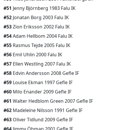
#51
Jenny Björnberg 1983 Falu IK
#52
Jonatan Borg 2003 Falu IK
#53
Zion Eriksson 2002 Falu IK
#54
Adam Hellbom 2004 Falu IK
#55
Rasmus Tejde 2005 Falu IK
#56
Emil Uhlin 2000 Falu IK
#57
Ellen Westling 2007 Falu IK
#58
Edvin Andersson 2008 Gefle IF
#59
Louise Ekman 1997 Gefle IF
#60
Milo Enander 2009 Gefle IF
#61
Walter Hedblom Green 2007 Gefle IF
#62
Madeleine Nilsson 1991 Gefle IF
#63
Oliver Tidlund 2009 Gefle IF
#64
Jimmy Öhman 2001 Gefle IF