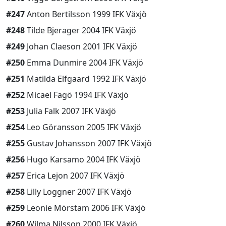
#247
Anton Bertilsson 1999 IFK Växjö
#248
Tilde Bjerager 2004 IFK Växjö
#249
Johan Claeson 2001 IFK Växjö
#250
Emma Dunmire 2004 IFK Växjö
#251
Matilda Elfgaard 1992 IFK Växjö
#252
Micael Fagö 1994 IFK Växjö
#253
Julia Falk 2007 IFK Växjö
#254
Leo Göransson 2005 IFK Växjö
#255
Gustav Johansson 2007 IFK Växjö
#256
Hugo Karsamo 2004 IFK Växjö
#257
Erica Lejon 2007 IFK Växjö
#258
Lilly Loggner 2007 IFK Växjö
#259
Leonie Mörstam 2006 IFK Växjö
#260
Wilma Nilsson 2000 IFK Växjö