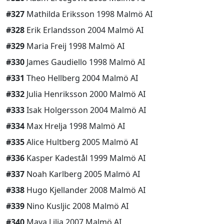
#327
Mathilda Eriksson 1998 Malmö AI
#328
Erik Erlandsson 2004 Malmö AI
#329
Maria Freij 1998 Malmö AI
#330
James Gaudiello 1998 Malmö AI
#331
Theo Hellberg 2004 Malmö AI
#332
Julia Henriksson 2000 Malmö AI
#333
Isak Holgersson 2004 Malmö AI
#334
Max Hrelja 1998 Malmö AI
#335
Alice Hultberg 2005 Malmö AI
#336
Kasper Kadestål 1999 Malmö AI
#337
Noah Karlberg 2005 Malmö AI
#338
Hugo Kjellander 2008 Malmö AI
#339
Nino Kusljic 2008 Malmö AI
#340
Maya Lilja 2007 Malmö AI