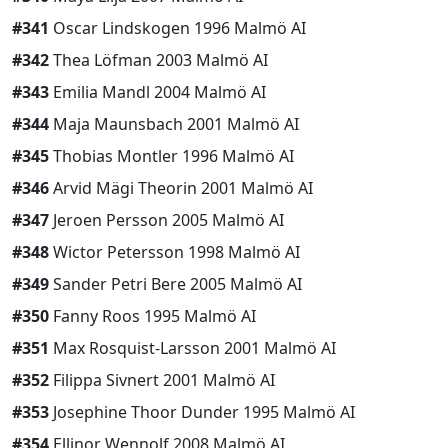
#341
Oscar Lindskogen 1996 Malmö AI
#342
Thea Löfman 2003 Malmö AI
#343
Emilia Mandl 2004 Malmö AI
#344
Maja Maunsbach 2001 Malmö AI
#345
Thobias Montler 1996 Malmö AI
#346
Arvid Mägi Theorin 2001 Malmö AI
#347
Jeroen Persson 2005 Malmö AI
#348
Wictor Petersson 1998 Malmö AI
#349
Sander Petri Bere 2005 Malmö AI
#350
Fanny Roos 1995 Malmö AI
#351
Max Rosquist-Larsson 2001 Malmö AI
#352
Filippa Sivnert 2001 Malmö AI
#353
Josephine Thoor Dunder 1995 Malmö AI
#354
Ellinor Wennolf 2008 Malmö AI