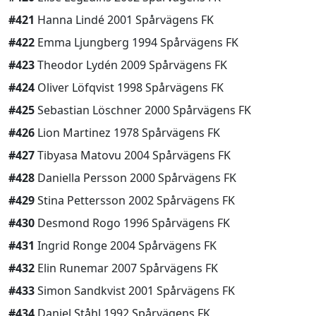
#421
Hanna Lindé 2001 Spårvägens FK
#422
Emma Ljungberg 1994 Spårvägens FK
#423
Theodor Lydén 2009 Spårvägens FK
#424
Oliver Löfqvist 1998 Spårvägens FK
#425
Sebastian Löschner 2000 Spårvägens FK
#426
Lion Martinez 1978 Spårvägens FK
#427
Tibyasa Matovu 2004 Spårvägens FK
#428
Daniella Persson 2000 Spårvägens FK
#429
Stina Pettersson 2002 Spårvägens FK
#430
Desmond Rogo 1996 Spårvägens FK
#431
Ingrid Ronge 2004 Spårvägens FK
#432
Elin Runemar 2007 Spårvägens FK
#433
Simon Sandkvist 2001 Spårvägens FK
#434
Daniel Ståhl 1992 Spårvägens FK