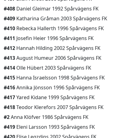
#408
Daniel Gleimar 1992 Spårvägens FK
#409
Katharina Gråman 2003 Spårvägens FK
#410
Rebecka Hallerth 1996 Spårvägens FK
#411
Josefin Heier 1996 Spårvägens FK
#412
Hannah Hilding 2002 Spårvägens FK
#413
August Humeur 2006 Spårvägens FK
#414
Olle Hübert 2003 Spårvägens FK
#415
Hanna Israelsson 1998 Spårvägens FK
#416
Annika Jönsson 1996 Spårvägens FK
#417
Yared Kidane 1999 Spårvägens FK
#418
Teodor Klerefors 2007 Spårvägens FK
#2
Anna Klöfver 1986 Spårvägens FK
#419
Eleni Larsson 1993 Spårvägens FK
#420
Elise Legzdins 2002 Spårvägens FK