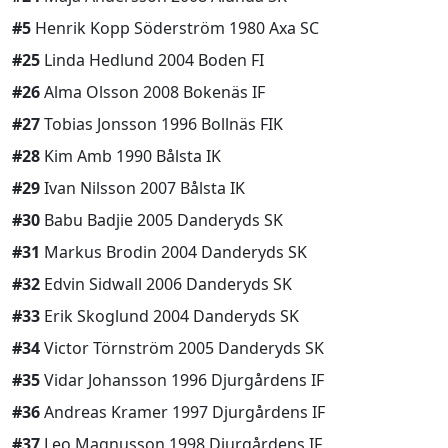
#5
Henrik Kopp Söderström 1980 Axa SC
#25
Linda Hedlund 2004 Boden FI
#26
Alma Olsson 2008 Bokenäs IF
#27
Tobias Jonsson 1996 Bollnäs FIK
#28
Kim Amb 1990 Bålsta IK
#29
Ivan Nilsson 2007 Bålsta IK
#30
Babu Badjie 2005 Danderyds SK
#31
Markus Brodin 2004 Danderyds SK
#32
Edvin Sidwall 2006 Danderyds SK
#33
Erik Skoglund 2004 Danderyds SK
#34
Victor Törnström 2005 Danderyds SK
#35
Vidar Johansson 1996 Djurgårdens IF
#36
Andreas Kramer 1997 Djurgårdens IF
#37
Leo Magnusson 1998 Djurgårdens IF