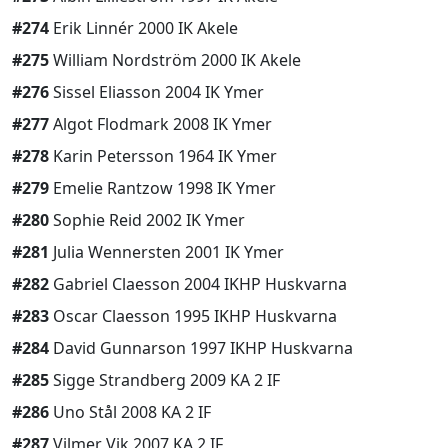
#274
Erik Linnér 2000 IK Akele
#275
William Nordström 2000 IK Akele
#276
Sissel Eliasson 2004 IK Ymer
#277
Algot Flodmark 2008 IK Ymer
#278
Karin Petersson 1964 IK Ymer
#279
Emelie Rantzow 1998 IK Ymer
#280
Sophie Reid 2002 IK Ymer
#281
Julia Wennersten 2001 IK Ymer
#282
Gabriel Claesson 2004 IKHP Huskvarna
#283
Oscar Claesson 1995 IKHP Huskvarna
#284
David Gunnarson 1997 IKHP Huskvarna
#285
Sigge Strandberg 2009 KA 2 IF
#286
Uno Stål 2008 KA 2 IF
#287
Vilmer Vik 2007 KA 2 IF