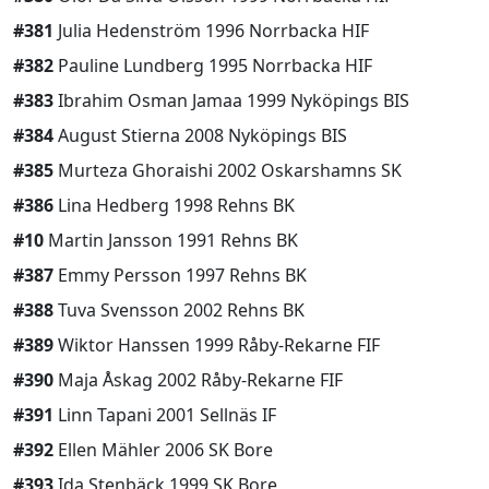
#381
Julia Hedenström 1996 Norrbacka HIF
#382
Pauline Lundberg 1995 Norrbacka HIF
#383
Ibrahim Osman Jamaa 1999 Nyköpings BIS
#384
August Stierna 2008 Nyköpings BIS
#385
Murteza Ghoraishi 2002 Oskarshamns SK
#386
Lina Hedberg 1998 Rehns BK
#10
Martin Jansson 1991 Rehns BK
#387
Emmy Persson 1997 Rehns BK
#388
Tuva Svensson 2002 Rehns BK
#389
Wiktor Hanssen 1999 Råby-Rekarne FIF
#390
Maja Åskag 2002 Råby-Rekarne FIF
#391
Linn Tapani 2001 Sellnäs IF
#392
Ellen Mähler 2006 SK Bore
#393
Ida Stenbäck 1999 SK Bore