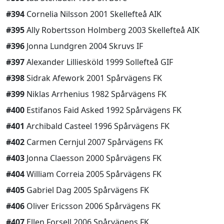
#394
Cornelia Nilsson 2001 Skellefteå AIK
#395
Ally Robertsson Holmberg 2003 Skellefteå AIK
#396
Jonna Lundgren 2004 Skruvs IF
#397
Alexander Lilliesköld 1999 Sollefteå GIF
#398
Sidrak Afework 2001 Spårvägens FK
#399
Niklas Arrhenius 1982 Spårvägens FK
#400
Estifanos Faid Asked 1992 Spårvägens FK
#401
Archibald Casteel 1996 Spårvägens FK
#402
Carmen Cernjul 2007 Spårvägens FK
#403
Jonna Claesson 2000 Spårvägens FK
#404
William Correia 2005 Spårvägens FK
#405
Gabriel Dag 2005 Spårvägens FK
#406
Oliver Ericsson 2006 Spårvägens FK
#407
Ellen Forsell 2006 Spårvägens FK