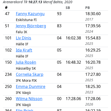
Arenarekord TR
16:27.13
Meraf Bahta, 2020
#
SB
PB
47
Fanny Kazungu
93
18:30.60
2017
Eskilstuna FI
51
Jenny Björnberg
83
17:39.56
2024
Falu IK
101
Liv Dinis
04
16:02.38
15:54.83
2025
Hälle IF
102
Ida Kraft
05
16:29.25
2025
Hälle IF
150
Julia Rosén
05
16:48.32
16:20.78
2025
Hässelby SK
234
Cornelia Skarp
04
17:27.80
2025
IFK Mora FIK
250
Emma Dunmire
04
18:25.30
2023
IFK Växjö
260
Wilma Nilsson
00
17:28.06
17:28.06
2026
IFK Växjö
364
Elin Brink
97
16:22.19