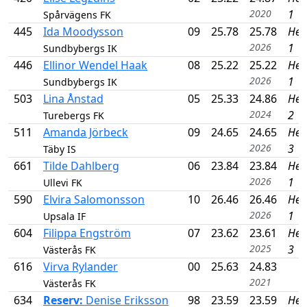
2020
1
Spårvägens FK
445
Ida Moodysson
09
25.78
25.78
Hea
2026
1
Sundbybergs IK
446
Ellinor Wendel Haak
08
25.22
25.22
Hea
2026
1
Sundbybergs IK
503
Lina Ånstad
05
25.33
24.86
Hea
2024
2
Turebergs FK
511
Amanda Jörbeck
09
24.65
24.65
Hea
2026
3
Täby IS
661
Tilde Dahlberg
06
23.84
23.84
Hea
2026
1
Ullevi FK
590
Elvira Salomonsson
10
26.46
26.46
Hea
2026
1
Upsala IF
604
Filippa Engström
07
23.62
23.61
Hea
2025
3
Västerås FK
616
Virva Rylander
00
25.63
24.83
2021
Västerås FK
634
Reserv:
Denise Eriksson
98
23.59
23.59
Hea