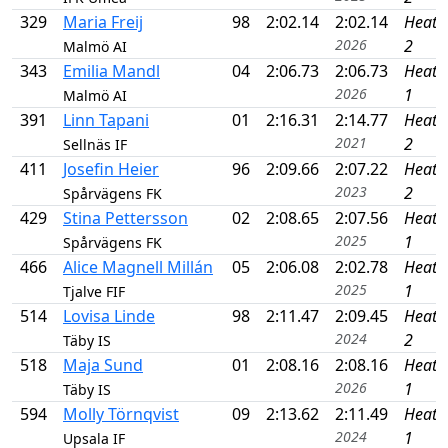
329
Maria Freij
98
2:02.14
2:02.14
Heat
2026
2
Malmö AI
343
Emilia Mandl
04
2:06.73
2:06.73
Heat
2026
1
Malmö AI
391
Linn Tapani
01
2:16.31
2:14.77
Heat
2021
2
Sellnäs IF
411
Josefin Heier
96
2:09.66
2:07.22
Heat
2023
2
Spårvägens FK
429
Stina Pettersson
02
2:08.65
2:07.56
Heat
2025
1
Spårvägens FK
466
Alice Magnell Millán
05
2:06.08
2:02.78
Heat
2025
1
Tjalve FIF
514
Lovisa Linde
98
2:11.47
2:09.45
Heat
2024
2
Täby IS
518
Maja Sund
01
2:08.16
2:08.16
Heat
2026
1
Täby IS
594
Molly Törnqvist
09
2:13.62
2:11.49
Heat
2024
1
Upsala IF