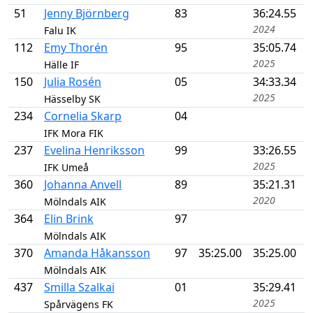
51
Jenny Björnberg
83
36:24.55
2024
Falu IK
112
Emy Thorén
95
35:05.74
2025
Hälle IF
150
Julia Rosén
05
34:33.34
2025
Hässelby SK
234
Cornelia Skarp
04
IFK Mora FIK
237
Evelina Henriksson
99
33:26.55
2025
IFK Umeå
360
Johanna Anvell
89
35:21.31
2020
Mölndals AIK
364
Elin Brink
97
Mölndals AIK
370
Amanda Håkansson
97
35:25.00
35:25.00
Mölndals AIK
437
Smilla Szalkai
01
35:29.41
2025
Spårvägens FK