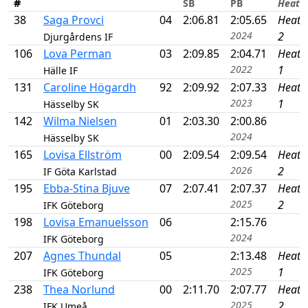
#
SB
PB
Heat
38
Saga Provci
04
2:06.81
2:05.65
Heat
2024
2
Djurgårdens IF
106
Lova Perman
03
2:09.85
2:04.71
Heat
2022
1
Hälle IF
131
Caroline Högardh
92
2:09.92
2:07.33
Heat
2023
1
Hässelby SK
142
Wilma Nielsen
01
2:03.30
2:00.86
2024
Hässelby SK
165
Lovisa Ellström
00
2:09.54
2:09.54
Heat
2026
2
IF Göta Karlstad
195
Ebba-Stina Bjuve
07
2:07.41
2:07.37
Heat
2025
2
IFK Göteborg
198
Lovisa Emanuelsson
06
2:15.76
2024
IFK Göteborg
207
Agnes Thundal
05
2:13.48
Heat
2025
1
IFK Göteborg
238
Thea Norlund
00
2:11.70
2:07.77
Heat
2025
2
IFK Umeå