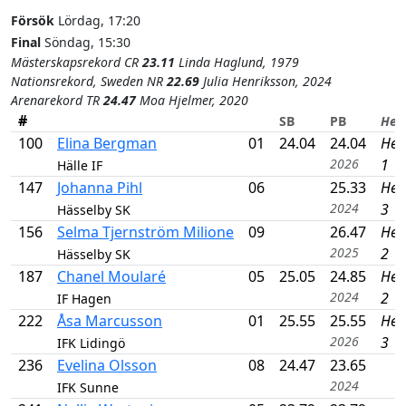
Försök
Lördag, 17:20
Final
Söndag, 15:30
Mästerskapsrekord CR
23.11
Linda Haglund, 1979
Nationsrekord, Sweden NR
22.69
Julia Henriksson, 2024
Arenarekord TR
24.47
Moa Hjelmer, 2020
#
SB
PB
Hea
100
Elina Bergman
01
24.04
24.04
Hea
2026
1
Hälle IF
147
Johanna Pihl
06
25.33
Hea
2024
3
Hässelby SK
156
Selma Tjernström Milione
09
26.47
Hea
2025
2
Hässelby SK
187
Chanel Moularé
05
25.05
24.85
Hea
2024
2
IF Hagen
222
Åsa Marcusson
01
25.55
25.55
Hea
2026
3
IFK Lidingö
236
Evelina Olsson
08
24.47
23.65
2024
IFK Sunne