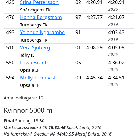
429
Stina Pettersson
02
4:20.91
4:20.91
2026
Spårvägens FK
476
Hanna Bergström
97
4:27.77
4:21.07
2019
Turebergs FK
493
Yolanda Ngarambe
91
4:03.43
2019
Turebergs FK
516
Vera Sjöberg
01
4:08.29
4:05.09
2025
Täby IS
550
Lowa Branth
05
4:36.02
2025
Upsala IF
594
Molly Törnqvist
09
4:45.34
4:34.51
2025
Upsala IF
Antal deltagare: 19
Kvinnor 5000 m
Final
Söndag, 13:30
Mästerskapsrekord CR
15:32.46
Sarah Lahti, 2016
Nationsrekord, Sweden NR
14:49.95
Meraf Bahta, 2016