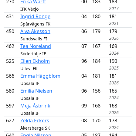
270
Erika Wärff
00
183
183
2017
IFK Växjö
431
Ingrid Ronge
04
180
181
2021
Spårvägens FK
450
Alva Åkesson
06
179
179
2026
Sundsvalls FI
462
Tea Noreland
07
167
169
2024
Södertälje IF
525
Ellen Ekholm
96
184
190
2025
Ullevi FK
566
Emma Häggblom
04
181
181
2026
Upsala IF
580
Emilia Nielsen
06
156
165
2024
Upsala IF
597
Meja Åsbrink
09
168
168
2026
Upsala IF
627
Zelda Eckers
08
170
178
2024
Åkersberga SK
640
Engla Nilsson
05
187
194