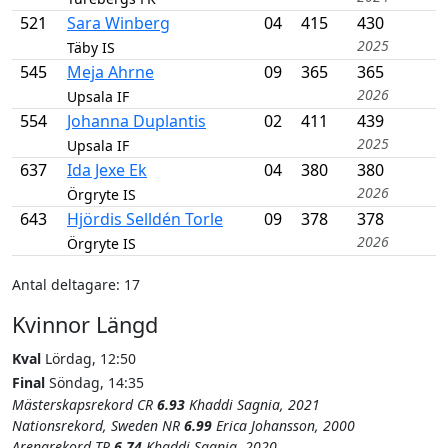
521
Sara Winberg
04
415
430
2025
Täby IS
545
Meja Ahrne
09
365
365
2026
Upsala IF
554
Johanna Duplantis
02
411
439
2025
Upsala IF
637
Ida Jexe Ek
04
380
380
2026
Örgryte IS
643
Hjördis Selldén Torle
09
378
378
2026
Örgryte IS
Antal deltagare: 17
Kvinnor Längd
Kval
Lördag, 12:50
Final
Söndag, 14:35
Mästerskapsrekord CR
6.93
Khaddi Sagnia, 2021
Nationsrekord, Sweden NR
6.99
Erica Johansson, 2000
Arenarekord TR
6.74
Khaddi Sagnia, 2020