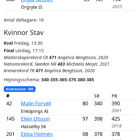
2025
Örgryte IS
Antal deltagare: 16
Kvinnor Stav
Kval
Fredag, 13:30
Final
Lördag, 17:15
Mästerskapsrekord CR
471
Angelica Bengtsson, 2020
Nationsrekord, Sweden NR
483
Michaela Meijer, 2021
Arenarekord TR
471
Angelica Bengtsson, 2020
Höjnings­schema:
340-355-365-375-380-385
Kvalresultat
: 385
#
SB
PB
42
Malin Forséll
80
340
390
2001
Enköpings AI
145
Ellen Olsson
97
398
425
2018
Hässelby SK
201
Ebba Holmén
08
378
378