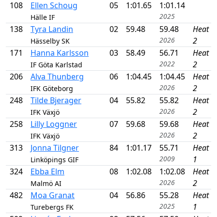
108
Ellen Schoug
05
1:01.65
1:01.14
2025
Hälle IF
138
Tyra Landin
02
59.48
59.48
Heat
2026
2
Hässelby SK
171
Hanna Karlsson
03
58.49
56.71
Heat
2022
2
IF Göta Karlstad
206
Alva Thunberg
06
1:04.45
1:04.45
Heat
2026
2
IFK Göteborg
248
Tilde Bjerager
04
55.82
55.82
Heat
2026
2
IFK Växjö
258
Lilly Loggner
07
59.68
59.68
Heat
2026
2
IFK Växjö
313
Jonna Tilgner
84
1:01.17
55.71
Heat
2009
1
Linköpings GIF
324
Ebba Elm
08
1:02.08
1:02.08
Heat
2026
2
Malmö AI
482
Moa Granat
04
56.86
55.28
Heat
2025
1
Turebergs FK