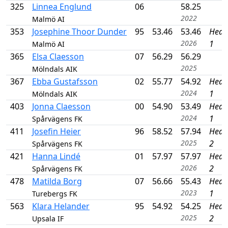
325
Linnea Englund
06
58.25
2022
Malmö AI
353
Josephine Thoor Dunder
95
53.46
53.46
Heat
2026
1
Malmö AI
365
Elsa Claesson
07
56.29
56.29
2025
Mölndals AIK
367
Ebba Gustafsson
02
55.77
54.92
Heat
2024
1
Mölndals AIK
403
Jonna Claesson
00
54.90
53.49
Heat
2024
1
Spårvägens FK
411
Josefin Heier
96
58.52
57.94
Heat
2025
2
Spårvägens FK
421
Hanna Lindé
01
57.97
57.97
Heat
2026
2
Spårvägens FK
478
Matilda Borg
07
56.66
55.43
Heat
2023
1
Turebergs FK
563
Klara Helander
95
54.92
54.25
Heat
2025
2
Upsala IF