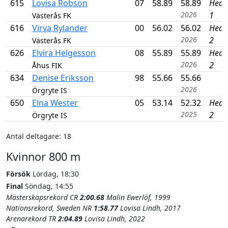
615
Lovisa Robson
07
58.89
58.89
Heat
2026
1
Västerås FK
616
Virva Rylander
00
56.02
56.02
Heat
2026
2
Västerås FK
626
Elvira Helgesson
08
55.89
55.89
Heat
2026
2
Åhus FIK
634
Denise Eriksson
98
55.66
55.66
2026
Örgryte IS
650
Elna Wester
05
53.14
52.32
Heat
2025
2
Örgryte IS
Antal deltagare: 18
Kvinnor 800 m
Försök
Lördag, 18:30
Final
Söndag, 14:55
Mästerskapsrekord CR
2:00.68
Malin Ewerlöf, 1999
Nationsrekord, Sweden NR
1:58.77
Lovisa Lindh, 2017
Arenarekord TR
2:04.89
Lovisa Lindh, 2022