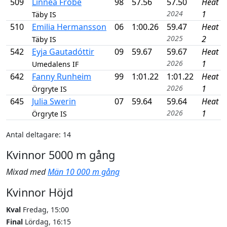
509
Linnéa Frobe
98
57.56
57.50
Heat
2024
1
Täby IS
510
Emilia Hermansson
06
1:00.26
59.47
Heat
2025
2
Täby IS
542
Eyja Gautadóttir
09
59.67
59.67
Heat
2026
1
Umedalens IF
642
Fanny Runheim
99
1:01.22
1:01.22
Heat
2026
1
Örgryte IS
645
Julia Swerin
07
59.64
59.64
Heat
2026
1
Örgryte IS
Antal deltagare: 14
Kvinnor 5000 m gång
Mixad med
Män 10 000 m gång
Kvinnor Höjd
Kval
Fredag, 15:00
Final
Lördag, 16:15