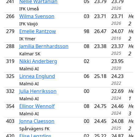
241
Nellie Wartanian
05
23.79
23.79
2026
IFK Umeå
266
Wilma Svenson
03
23.71
23.71
Hea
2026
2
IFK Växjö
279
Emelie Rantzow
98
26.47
24.07
Hea
2016
2
IK Ymer
288
Jamilia Bernhardsson
08
23.38
23.37
Hea
2025
2
Kalmar SK
319
Nikki Anderberg
02
23.95
2020
Malmö AI
325
Linnea Englund
06
25.18
24.23
2022
Malmö AI
332
Julia Henriksson
00
22.69
Hea
2024
1
Malmö AI
354
Ellinor Wennolf
08
24.75
24.46
Hea
2024
3
Malmö AI
403
Jonna Claesson
00
24.45
24.08
Hea
2025
2
Spårvägens FK
420
Elise Legzdins
02
25.22
24.87
Hea