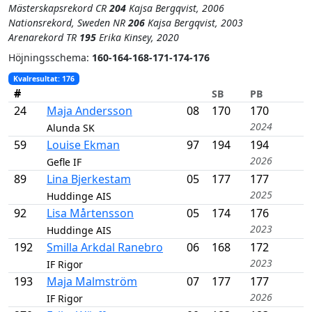
Mästerskapsrekord CR
204
Kajsa Bergqvist, 2006
Nationsrekord, Sweden NR
206
Kajsa Bergqvist, 2003
Arenarekord TR
195
Erika Kinsey, 2020
Höjnings­schema:
160-164-168-171-174-176
Kvalresultat
: 176
#
SB
PB
24
Maja Andersson
08
170
170
2024
Alunda SK
59
Louise Ekman
97
194
194
2026
Gefle IF
89
Lina Bjerkestam
05
177
177
2025
Huddinge AIS
92
Lisa Mårtensson
05
174
176
2023
Huddinge AIS
192
Smilla Arkdal Ranebro
06
168
172
2023
IF Rigor
193
Maja Malmström
07
177
177
2026
IF Rigor