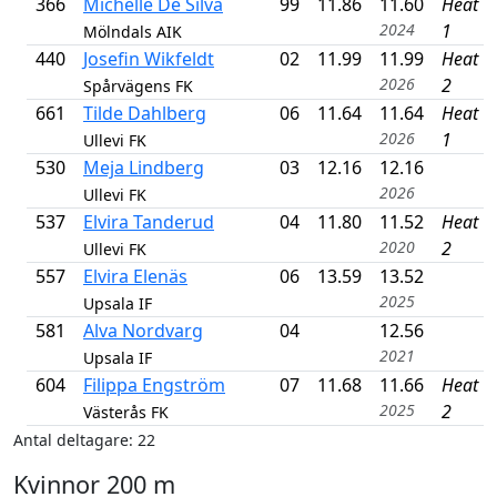
366
Michelle De Silva
99
11.86
11.60
Heat
2024
1
Mölndals AIK
440
Josefin Wikfeldt
02
11.99
11.99
Heat
2026
2
Spårvägens FK
661
Tilde Dahlberg
06
11.64
11.64
Heat
2026
1
Ullevi FK
530
Meja Lindberg
03
12.16
12.16
2026
Ullevi FK
537
Elvira Tanderud
04
11.80
11.52
Heat
2020
2
Ullevi FK
557
Elvira Elenäs
06
13.59
13.52
2025
Upsala IF
581
Alva Nordvarg
04
12.56
2021
Upsala IF
604
Filippa Engström
07
11.68
11.66
Heat
2025
2
Västerås FK
Antal deltagare: 22
Kvinnor 200 m