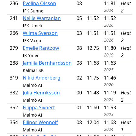
236
Evelina Olsson
08
11.81
Heat
2024
2
IFK Sunne
241
Nellie Wartanian
05
11.52
11.52
2026
IFK Umeå
266
Wilma Svenson
03
11.51
11.51
Heat
2026
2
IFK Växjö
279
Emelie Rantzow
98
12.75
11.80
Heat
2019
2
IK Ymer
288
Jamilia Bernhardsson
08
11.68
11.63
2025
Kalmar SK
319
Nikki Anderberg
02
11.75
11.46
2020
Malmö AI
332
Julia Henriksson
00
11.48
11.19
Heat
2024
2
Malmö AI
352
Filippa Sivnert
01
11.60
11.53
2023
Malmö AI
354
Ellinor Wennolf
08
12.04
11.68
Heat
2024
1
Malmö AI