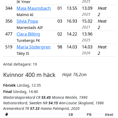
2025
IK Ymer
344
Maja Maunsbach
01
13.55
13.09
Heat
2025
2
Malmö AI
356
Silvia Popa
03
16.93
15.02
Heat
2021
2
Mariestads AIF
477
Clara Billing
02
14.22
13.96
2025
Turebergs FK
519
Maria Södergren
98
14.03
14.03
Heat
2026
2
Täby IS
Antal deltagare: 19
Kvinnor 400 m häck
Höjd: 76,2cm
Försök
Lördag, 12:35
Final
Söndag, 14:40
Mästerskapsrekord CR
55.45
Monica Westén, 1990
Nationsrekord, Sweden NR
54.15
Ann-Louise Skoglund, 1986
Arenarekord TR
57.33
Hanna Palmqvist, 2020
#
SB
PB
Heat