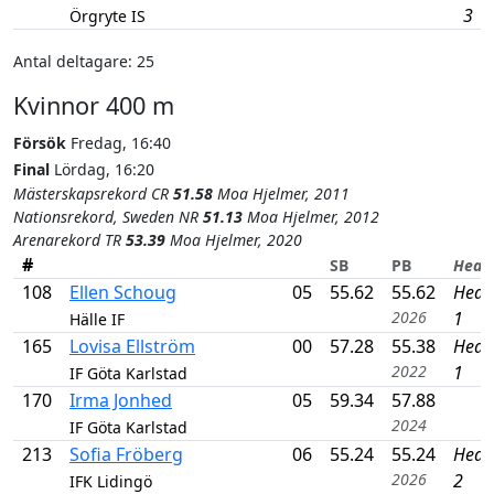
3
Örgryte IS
Antal deltagare: 25
Kvinnor 400 m
Försök
Fredag, 16:40
Final
Lördag, 16:20
Mästerskapsrekord CR
51.58
Moa Hjelmer, 2011
Nationsrekord, Sweden NR
51.13
Moa Hjelmer, 2012
Arenarekord TR
53.39
Moa Hjelmer, 2020
#
SB
PB
Heat
108
Ellen Schoug
05
55.62
55.62
Heat
2026
1
Hälle IF
165
Lovisa Ellström
00
57.28
55.38
Heat
2022
1
IF Göta Karlstad
170
Irma Jonhed
05
59.34
57.88
2024
IF Göta Karlstad
213
Sofia Fröberg
06
55.24
55.24
Heat
2026
2
IFK Lidingö