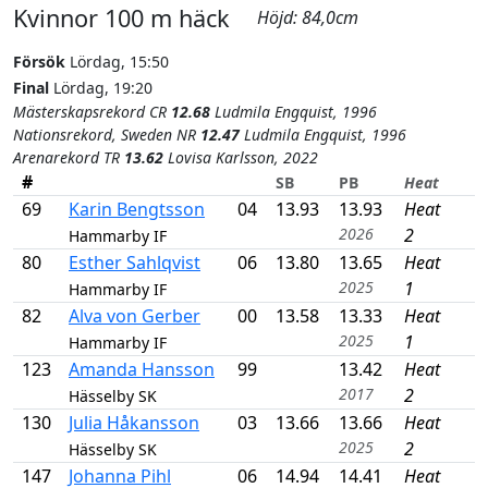
Kvinnor 100 m häck
Höjd: 84,0cm
Försök
Lördag, 15:50
Final
Lördag, 19:20
Mästerskapsrekord CR
12.68
Ludmila Engquist, 1996
Nationsrekord, Sweden NR
12.47
Ludmila Engquist, 1996
Arenarekord TR
13.62
Lovisa Karlsson, 2022
#
SB
PB
Heat
69
Karin Bengtsson
04
13.93
13.93
Heat
2026
2
Hammarby IF
80
Esther Sahlqvist
06
13.80
13.65
Heat
2025
1
Hammarby IF
82
Alva von Gerber
00
13.58
13.33
Heat
2025
1
Hammarby IF
123
Amanda Hansson
99
13.42
Heat
2017
2
Hässelby SK
130
Julia Håkansson
03
13.66
13.66
Heat
2025
2
Hässelby SK
147
Johanna Pihl
06
14.94
14.41
Heat