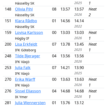
2025
1
Hässelby SK
148
Olivia Pihl
08
13.57
13.57
Heat
2026
2
Hässelby SK
151
Klara Rådbo
01
14.56
14.14
2022
Hässelby SK
159
Lovisa Karlsson
00
13.03
13.03
Heat
2026
1
Högby IF
200
Lisa Erkfeldt
07
13.78
13.45
Heat
2025
1
IFK Göteborg
248
Tilde Bjerager
04
13.56
13.56
2026
IFK Växjö
253
Julia Falk
07
14.21
13.90
2025
IFK Växjö
270
Erika Wärff
00
13.63
13.63
Heat
2026
1
IFK Växjö
276
Sissel Eliasson
04
14.68
14.68
Heat
2026
1
IK Ymer
281
Julia Wennersten
01
13.76
13.12