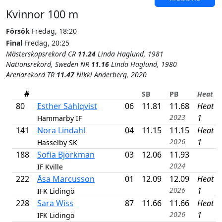
Kvinnor 100 m
Försök
Fredag, 18:20
Final
Fredag, 20:25
Mästerskapsrekord CR
11.24
Linda Haglund, 1981
Nationsrekord, Sweden NR
11.16
Linda Haglund, 1980
Arenarekord TR
11.47
Nikki Anderberg, 2020
#
SB
PB
Heat
80
Esther Sahlqvist
06
11.81
11.68
Heat
2023
1
Hammarby IF
141
Nora Lindahl
04
11.15
11.15
Heat
2026
1
Hässelby SK
188
Sofia Björkman
03
12.06
11.93
2024
IF Kville
222
Åsa Marcusson
01
12.09
12.09
Heat
2026
1
IFK Lidingö
228
Sara Wiss
87
11.66
11.66
Heat
2026
1
IFK Lidingö