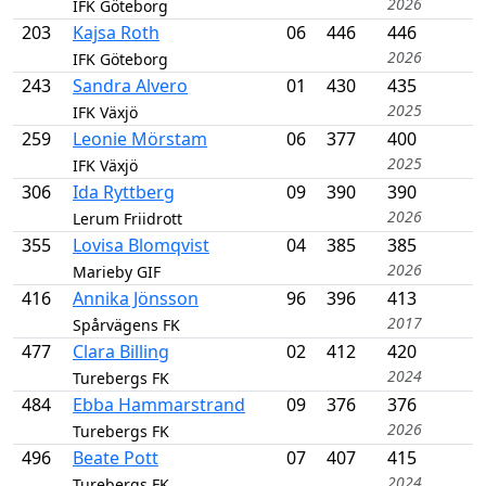
2026
IFK Göteborg
203
Kajsa Roth
06
446
446
2026
IFK Göteborg
243
Sandra Alvero
01
430
435
2025
IFK Växjö
259
Leonie Mörstam
06
377
400
2025
IFK Växjö
306
Ida Ryttberg
09
390
390
2026
Lerum Friidrott
355
Lovisa Blomqvist
04
385
385
2026
Marieby GIF
416
Annika Jönsson
96
396
413
2017
Spårvägens FK
477
Clara Billing
02
412
420
2024
Turebergs FK
484
Ebba Hammarstrand
09
376
376
2026
Turebergs FK
496
Beate Pott
07
407
415
2024
Turebergs FK