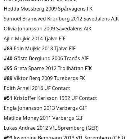
Hedda Mossberg 2009 Spårvägens FK
Samuel Bramsved Kronberg 2012 Sävedalens AIK
Olivia Johansson 2009 Sävedalens AIK
Ajlin Mujkic 2014 Tjalve FIF
#83
Edin Mujkic 2018 Tjalve FIF
#40
Gösta Berglund 2006 Tranås AIF
#95
Greta Sparre 2012 Trollhättan FIK
#89
Viktor Berg 2009 Turebergs FK
Edith Arnell 2016 UF Contact
#51
Kristoffer Karlsson 1992 UF Contact
Engla Johansson 2013 Varbergs GIF
Matilda Money 2011 Varbergs GIF
Lukas Andrae 2012 VfL Spremberg (GER)
#93
Josephine Bemmann 2013 VfL Spremberg (GER)