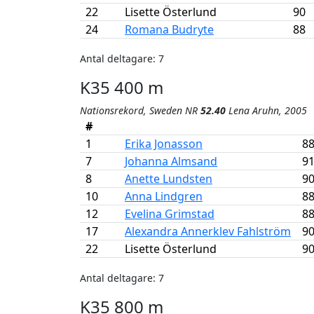
22
Lisette Österlund
90
24
Romana Budryte
88
Antal deltagare: 7
K35 400 m
Nationsrekord, Sweden NR
52.40
Lena Aruhn, 2005
#
1
Erika Jonasson
8
7
Johanna Almsand
9
8
Anette Lundsten
9
10
Anna Lindgren
8
12
Evelina Grimstad
8
17
Alexandra Annerklev Fahlström
9
22
Lisette Österlund
9
Antal deltagare: 7
K35 800 m