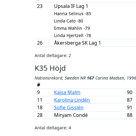
23
Upsala IF Lag 1
Hanna Selinus -85
Linda Cato -80
Emma Wahlin -79
Linda Hjertzell -78
26
Åkersberga SK Lag 1
Antal deltagare: 2
K35 Höjd
Nationsrekord, Sweden NR
167
Carina Madsen, 199
#
9
Kajsa Malm
90
11
Karolina Lindén
87
18
Sofie Gisslén
91
28
Miryam Condé
88
Antal deltagare: 4