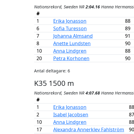
Nationsrekord, Sweden NR
2:04.16
Hanna Hermanss
#
1
Erika Jonasson
88
6
Sofia Turesson
89
7
Johanna Almsand
91
8
Anette Lundsten
90
10
Anna Lindgren
88
20
Petra Korhonen
90
Antal deltagare: 6
K35 1500 m
Nationsrekord, Sweden NR
4:07.68
Hanna Hermanss
#
1
Erika Jonasson
8
2
Isabel Jacobsen
8
10
Anna Lindgren
8
17
Alexandra Annerklev Fahlström
9