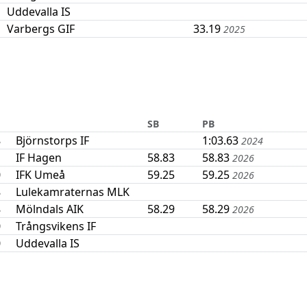
Uddevalla IS
Varbergs GIF
33.19
2025
SB
PB
8
Björnstorps IF
1:03.63
2024
1
IF Hagen
58.83
58.83
2026
0
IFK Umeå
59.25
59.25
2026
8
Lulekamraternas MLK
8
Mölndals AIK
58.29
58.29
2026
0
Trångsvikens IF
0
Uddevalla IS