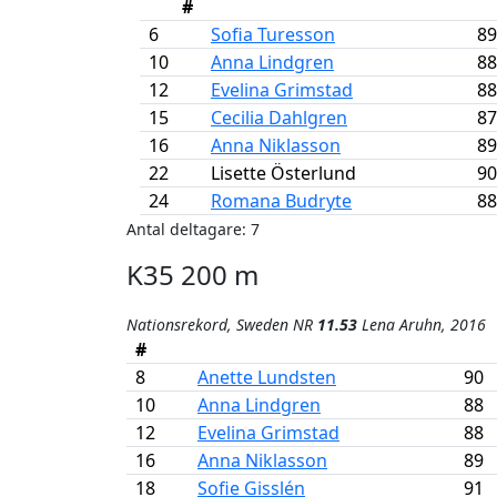
#
6
Sofia Turesson
89
10
Anna Lindgren
88
12
Evelina Grimstad
88
15
Cecilia Dahlgren
87
16
Anna Niklasson
89
22
Lisette Österlund
90
24
Romana Budryte
88
Antal deltagare: 7
K35 200 m
Nationsrekord, Sweden NR
11.53
Lena Aruhn, 2016
#
8
Anette Lundsten
90
10
Anna Lindgren
88
12
Evelina Grimstad
88
16
Anna Niklasson
89
18
Sofie Gisslén
91