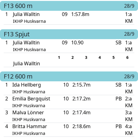
F13
600 m
28/9
1
Julia Walltin
09
1:57.8m
1:a
KM
IKHP Huskvarna
F13
Spjut
28/9
1
Julia Walltin
09
10.90
SB
1:a
KM
IKHP Huskvarna
1
2
3
4
5
6
Julia Walltin
F12
600 m
28/9
1
Ida Hellberg
10
2:15.7m
SB
1:a
KM
IKHP Huskvarna
2
Emilia Bergquist
10
2:17.2m
PB
2:a
KM
IKHP Huskvarna
3
Malva Lönner
10
2:17.4m
3:a
KM
IKHP Huskvarna
4
Britta Hammar
10
2:18.6m
PB
4:a
KM
IKHP Huskvarna