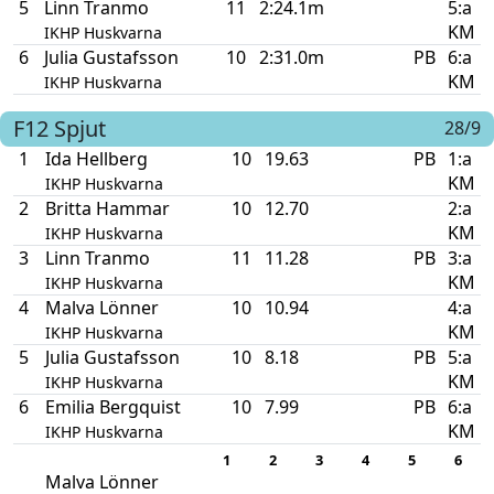
5
Linn Tranmo
11
2:24.1m
5:a
KM
IKHP Huskvarna
6
Julia Gustafsson
10
2:31.0m
PB
6:a
KM
IKHP Huskvarna
F12
Spjut
28/9
1
Ida Hellberg
10
19.63
PB
1:a
KM
IKHP Huskvarna
2
Britta Hammar
10
12.70
2:a
KM
IKHP Huskvarna
3
Linn Tranmo
11
11.28
PB
3:a
KM
IKHP Huskvarna
4
Malva Lönner
10
10.94
4:a
KM
IKHP Huskvarna
5
Julia Gustafsson
10
8.18
PB
5:a
KM
IKHP Huskvarna
6
Emilia Bergquist
10
7.99
PB
6:a
KM
IKHP Huskvarna
1
2
3
4
5
6
Malva Lönner