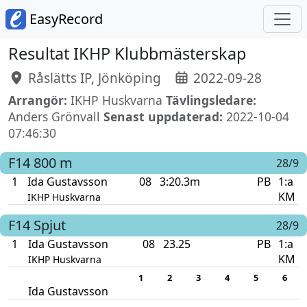
EasyRecord
Resultat IKHP Klubbmästerskap
Råslätts IP, Jönköping
2022-09-28
Arrangör:
IKHP Huskvarna
Tävlingsledare:
Anders Grönvall
Senast uppdaterad:
2022-10-04
07:46:30
F14
800 m
28/9
1
Ida Gustavsson
08
3:20.3m
PB
1:a
KM
IKHP Huskvarna
F14
Spjut
28/9
1
Ida Gustavsson
08
23.25
PB
1:a
KM
IKHP Huskvarna
1
2
3
4
5
6
Ida Gustavsson