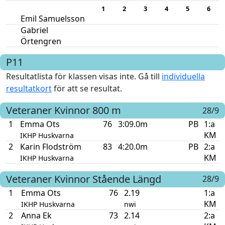
1
2
3
4
5
6
Emil Samuelsson
Gabriel
Örtengren
P11
Resultatlista för klassen visas inte. Gå till
individuella
resultatkort
för att se resultat.
Veteraner Kvinnor
800 m
28/9
1
Emma Ots
76
3:09.0m
PB
1:a
KM
IKHP Huskvarna
2
Karin Flodström
83
4:20.0m
PB
2:a
KM
IKHP Huskvarna
Veteraner Kvinnor
Stående Längd
28/9
1
Emma Ots
76
2.19
1:a
KM
IKHP Huskvarna
nwi
2
Anna Ek
73
2.14
2:a