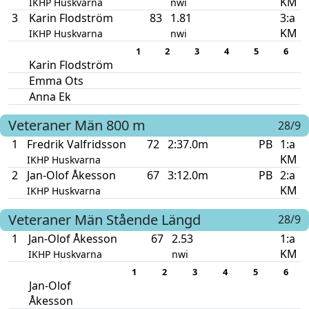
KM
IKHP Huskvarna
nwi
3
Karin Flodström
83
1.81
3:a
KM
IKHP Huskvarna
nwi
1
2
3
4
5
6
Karin Flodström
Emma Ots
Anna Ek
Veteraner Män
800 m
28/9
1
Fredrik Valfridsson
72
2:37.0m
PB
1:a
KM
IKHP Huskvarna
2
Jan-Olof Åkesson
67
3:12.0m
PB
2:a
KM
IKHP Huskvarna
Veteraner Män
Stående Längd
28/9
1
Jan-Olof Åkesson
67
2.53
1:a
KM
IKHP Huskvarna
nwi
1
2
3
4
5
6
Jan-Olof
Åkesson