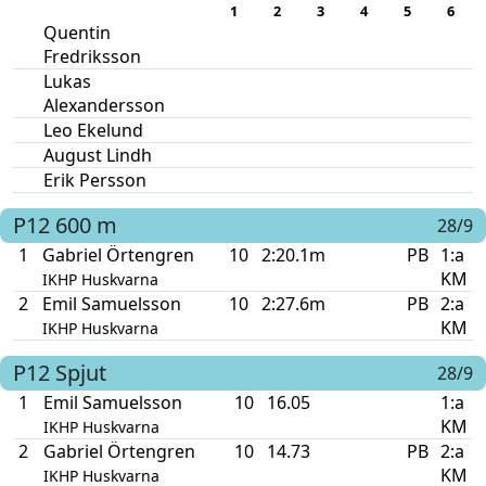
1
2
3
4
5
6
Quentin
Fredriksson
Lukas
Alexandersson
Leo Ekelund
August Lindh
Erik Persson
P12
600 m
28/9
1
Gabriel Örtengren
10
2:20.1m
PB
1:a
KM
IKHP Huskvarna
2
Emil Samuelsson
10
2:27.6m
PB
2:a
KM
IKHP Huskvarna
P12
Spjut
28/9
1
Emil Samuelsson
10
16.05
1:a
KM
IKHP Huskvarna
2
Gabriel Örtengren
10
14.73
PB
2:a
KM
IKHP Huskvarna