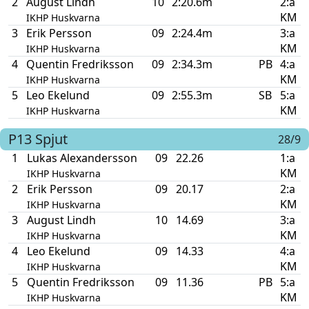
2
August Lindh
10
2:20.6m
2:a
KM
IKHP Huskvarna
3
Erik Persson
09
2:24.4m
3:a
KM
IKHP Huskvarna
4
Quentin Fredriksson
09
2:34.3m
PB
4:a
KM
IKHP Huskvarna
5
Leo Ekelund
09
2:55.3m
SB
5:a
KM
IKHP Huskvarna
P13
Spjut
28/9
1
Lukas Alexandersson
09
22.26
1:a
KM
IKHP Huskvarna
2
Erik Persson
09
20.17
2:a
KM
IKHP Huskvarna
3
August Lindh
10
14.69
3:a
KM
IKHP Huskvarna
4
Leo Ekelund
09
14.33
4:a
KM
IKHP Huskvarna
5
Quentin Fredriksson
09
11.36
PB
5:a
KM
IKHP Huskvarna