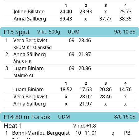
1
2
3
4
Joline Billsten
24.40
23.93
x
25.73
Anna Sällberg
39.43
x
37.77
38.35
F15
Spjut
Vikt: 500g
UDM
9/6 10:35
1
Vera Bergkvist
09
28.46
KFUM Kristianstad
2
Anna Sällberg
09
21.97
Åhus FIK
3
Luam Biniam
09
20.86
Malmö AI
1
2
3
4
Luam Biniam
18.52
17.63
20.86
14.76
Vera Bergkvist
x
28.02
28.46
x
Anna Sällberg
x
21.97
x
x
F14
80 m
Försök
UDM
8/6 16:05
Heat 1
Vind
: +1.8
1
Bonni-Marilou Bergquist
10
11.01
q
PB