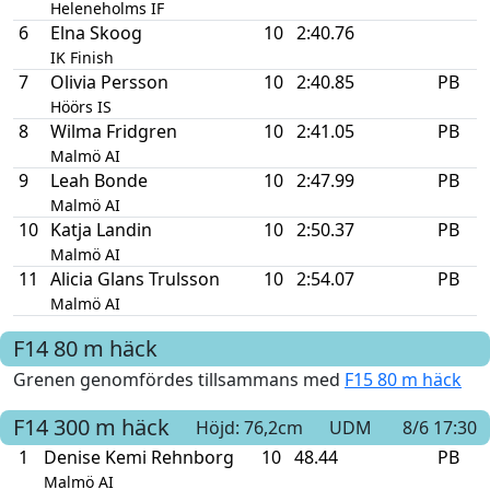
Heleneholms IF
6
Elna Skoog
10
2:40.76
IK Finish
7
Olivia Persson
10
2:40.85
PB
Höörs IS
8
Wilma Fridgren
10
2:41.05
PB
Malmö AI
9
Leah Bonde
10
2:47.99
PB
Malmö AI
10
Katja Landin
10
2:50.37
PB
Malmö AI
11
Alicia Glans Trulsson
10
2:54.07
PB
Malmö AI
F14
80 m häck
Grenen genomfördes tillsammans med
F15 80 m häck
F14
300 m häck
Höjd: 76,2cm
UDM
8/6 17:30
1
Denise Kemi Rehnborg
10
48.44
PB
Malmö AI