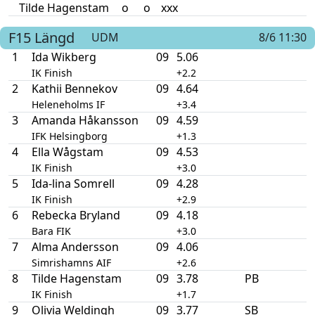
Tilde Hagenstam
o
o
xxx
F15
Längd
UDM
8/6 11:30
1
Ida Wikberg
09
5.06
IK Finish
+2.2
2
Kathii Bennekov
09
4.64
Heleneholms IF
+3.4
3
Amanda Håkansson
09
4.59
IFK Helsingborg
+1.3
4
Ella Wågstam
09
4.53
IK Finish
+3.0
5
Ida-lina Somrell
09
4.28
IK Finish
+2.9
6
Rebecka Bryland
09
4.18
Bara FIK
+3.0
7
Alma Andersson
09
4.06
Simrishamns AIF
+2.6
8
Tilde Hagenstam
09
3.78
PB
IK Finish
+1.7
9
Olivia Weldingh
09
3.77
SB