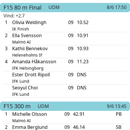
F15
80 m
Final
UDM
8/6 17:50
Vind
: +2.7
1
Olivia Weldingh
09
10.52
IK Finish
2
Ella Svensson
09
10.91
Malmö AI
3
Kathii Bennekov
09
10.93
Heleneholms IF
4
Amanda Håkansson
09
11.23
IFK Helsingborg
Ester Drott Ripoll
09
DNS
IFK Lund
Seoyul Choi
09
DNS
IFK Lund
F15
300 m
UDM
9/6 13:45
1
Michelle Olsson
09
42.91
PB
Malmö AI
2
Emma Berglund
09
46.14
SB