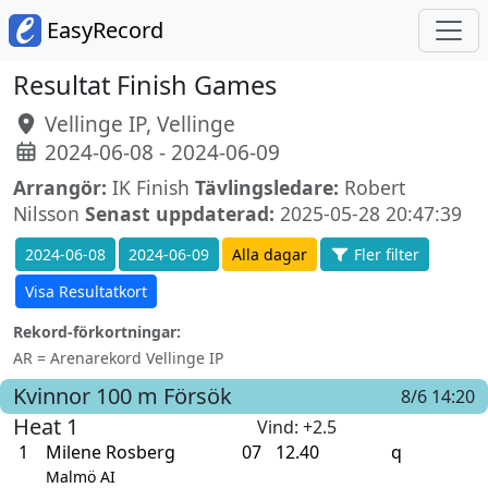
EasyRecord
Resultat Finish Games
Vellinge IP, Vellinge
2024-06-08 - 2024-06-09
Arrangör:
IK Finish
Tävlingsledare:
Robert
Nilsson
Senast uppdaterad:
2025-05-28 20:47:39
2024-06-08
2024-06-09
Alla dagar
Fler filter
Visa Resultatkort
Rekord-förkortningar:
AR = Arenarekord Vellinge IP
Kvinnor
100 m
Försök
8/6 14:20
Heat 1
Vind
: +2.5
1
Milene Rosberg
07
12.40
q
Malmö AI