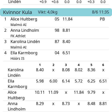
Lindén
+0.9
+0.6
0.0
0.0
+0.3
0.0
Kvinnor
Kula
Vikt: 4,0kg
8/6 11:35
1
Alice Hultberg
05
11.84
PB
Malmö AI
2
Anna Lindholm
98
8.81
FK Athlet
3
Karolina Lindén
87
8.40
Malmö AI
4
Ella Karmborg
04
6.51
Höörs IS
1
2
3
4
5
6
Karolina
8.40
x
8.08
8.02
8.36
x
Lindén
Ella
5.98
6.00
6.14
5.72
6.25
6.51
Karmborg
Alice
10.11
11.09
x
11.84
9.79
x
Hultberg
Anna
8.29
x
8.73
x
8.48
8.81
Lindholm