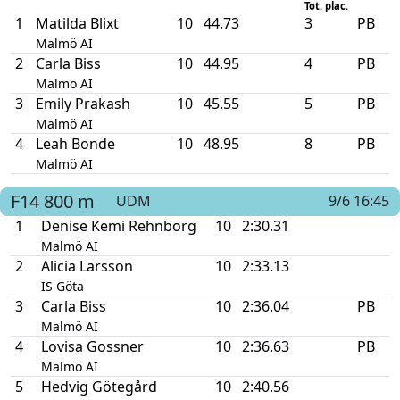
Tot. plac.
1
Matilda Blixt
10
44.73
3
PB
Malmö AI
2
Carla Biss
10
44.95
4
PB
Malmö AI
3
Emily Prakash
10
45.55
5
PB
Malmö AI
4
Leah Bonde
10
48.95
8
PB
Malmö AI
F14
800 m
UDM
9/6 16:45
1
Denise Kemi Rehnborg
10
2:30.31
Malmö AI
2
Alicia Larsson
10
2:33.13
IS Göta
3
Carla Biss
10
2:36.04
PB
Malmö AI
4
Lovisa Gossner
10
2:36.63
PB
Malmö AI
5
Hedvig Götegård
10
2:40.56