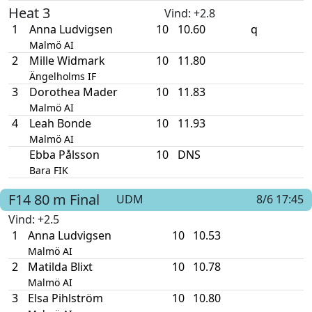
Heat 3
Vind
: +2.8
1
Anna Ludvigsen
10
10.60
q
Malmö AI
2
Mille Widmark
10
11.80
Ängelholms IF
3
Dorothea Mader
10
11.83
Malmö AI
4
Leah Bonde
10
11.93
Malmö AI
Ebba Pålsson
10
DNS
Bara FIK
F14
80 m
Final
UDM
8/6 17:45
Vind
: +2.5
1
Anna Ludvigsen
10
10.53
Malmö AI
2
Matilda Blixt
10
10.78
Malmö AI
3
Elsa Pihlström
10
10.80