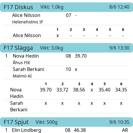
F17
Diskus
Vikt: 1,0kg
8/6 12:40
Alice Nilsson
07
-
Heleneholms IF
1
2
3
4
5
6
Alice Nilsson
x
-
-
-
-
-
F17
Slägga
Vikt: 3,0kg
9/6 13:30
1
Nova Hedin
08
39.70
Åhus FIK
Sarah Berkani
10
x
Malmö AI
1
2
3
4
5
6
Nova
39.70
33.72
38.56
x
35.40
34.35
Hedin
Sarah
x
x
x
x
x
x
Berkani
F17
Spjut
Vikt: 500g
9/6 10:35
1
Elin Lindberg
08
46.38
AR