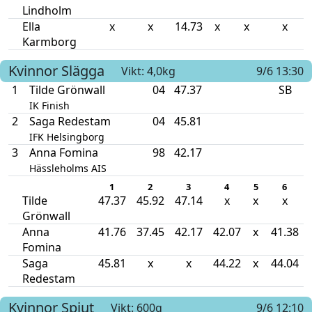
Lindholm
Ella
x
x
14.73
x
x
x
Karmborg
Kvinnor
Slägga
Vikt: 4,0kg
9/6 13:30
1
Tilde Grönwall
04
47.37
SB
IK Finish
2
Saga Redestam
04
45.81
IFK Helsingborg
3
Anna Fomina
98
42.17
Hässleholms AIS
1
2
3
4
5
6
Tilde
47.37
45.92
47.14
x
x
x
Grönwall
Anna
41.76
37.45
42.17
42.07
x
41.38
Fomina
Saga
45.81
x
x
44.22
x
44.04
Redestam
Kvinnor
Spjut
Vikt: 600g
9/6 12:10