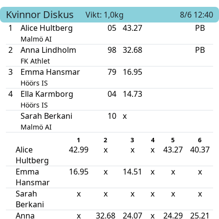
Kvinnor
Diskus
Vikt: 1,0kg
8/6 12:40
1
Alice Hultberg
05
43.27
PB
Malmö AI
2
Anna Lindholm
98
32.68
PB
FK Athlet
3
Emma Hansmar
79
16.95
Höörs IS
4
Ella Karmborg
04
14.73
Höörs IS
Sarah Berkani
10
x
Malmö AI
1
2
3
4
5
6
Alice
42.99
x
x
x
43.27
40.37
Hultberg
Emma
16.95
x
14.51
x
x
x
Hansmar
Sarah
x
x
x
x
x
x
Berkani
Anna
x
32.68
24.07
x
24.29
25.21