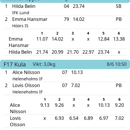
1
Hilda Belin
04
23.74
SB
IFK Lund
2
Emma Hansmar
79
14.02
PB
Höörs IS
1
2
3
4
5
6
Emma
11.07
14.02
x
x
12.84
13.38
Hansmar
Hilda Belin
21.74
20.99
21.70
22.97
23.74
x
F17
Kula
Vikt: 3,0kg
8/6 10:50
1
Alice Nilsson
07
10.13
Heleneholms IF
2
Lovis Olsson
07
7.02
PB
Heleneholms IF
1
2
3
4
5
6
Alice
9.13
9.26
x
x
10.13
9.20
Nilsson
Lovis
x
6.93
6.54
6.89
6.97
7.02
Olsson