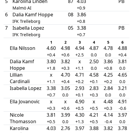
5
Karolina Lindén
87
4.03
PB
Malmö AI
+0.9
6
Dalia Kamf Hoppe
08
3.86
IFK Trelleborg
+0.8
7
Isabella Lopez
05
3.38
PB
IFK Trelleborg
+0.7
1
2
3
4
5
6
Ella Nilsson
4.60
4.98
4.94
4.87
4.78
4.88
+0.4
+0.6
+2.5
0.0
0.0
+0.4
Dalia Kamf
3.80
3.82
x
2.50
3.86
3.81
Hoppe
+1.8
+0.3
+1.1
0.0
+0.8
0.0
Lillian
x
4.70
4.71
4.58
4.25
4.65
Cardinali
+1.1
+0.4
+0.2
+0.1
+0.2
0.0
Isabella Lopez
3.38
3.05
2.93
2.83
2.84
3.21
+0.7
0.0
+0.1
+0.3
0.0
0.0
Ella Jovanovic
x
x
4.90
x
4.48
4.91
+0.3
+0.6
+0.5
+0.5
+0.3
-0.6
Nicole
3.81
3.99
4.30
4.21
4.14
3.97
Thomasson
+0.5
0.0
+1.3
+0.5
-0.4
0.0
Karolina
4.03
2.76
3.97
3.88
3.82
3.78