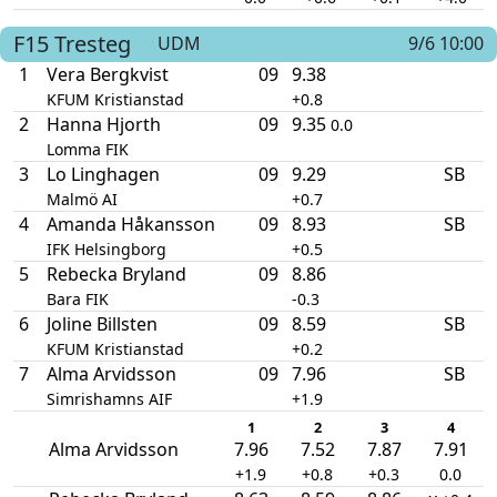
F15
Tresteg
UDM
9/6 10:00
1
Vera Bergkvist
09
9.38
KFUM Kristianstad
+0.8
2
Hanna Hjorth
09
9.35
0.0
Lomma FIK
3
Lo Linghagen
09
9.29
SB
Malmö AI
+0.7
4
Amanda Håkansson
09
8.93
SB
IFK Helsingborg
+0.5
5
Rebecka Bryland
09
8.86
Bara FIK
-0.3
6
Joline Billsten
09
8.59
SB
KFUM Kristianstad
+0.2
7
Alma Arvidsson
09
7.96
SB
Simrishamns AIF
+1.9
1
2
3
4
Alma Arvidsson
7.96
7.52
7.87
7.91
+1.9
+0.8
+0.3
0.0