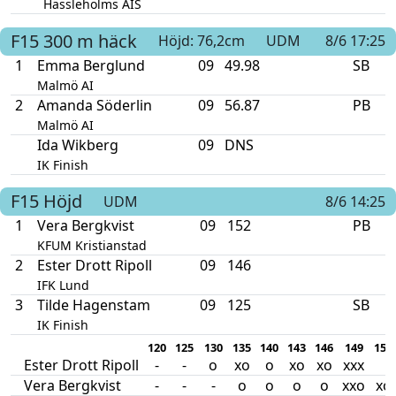
Hässleholms AIS
F15
300 m häck
Höjd: 76,2cm
UDM
8/6 17:25
1
Emma Berglund
09
49.98
SB
Malmö AI
2
Amanda Söderlin
09
56.87
PB
Malmö AI
Ida Wikberg
09
DNS
IK Finish
F15
Höjd
UDM
8/6 14:25
1
Vera Bergkvist
09
152
PB
KFUM Kristianstad
2
Ester Drott Ripoll
09
146
IFK Lund
3
Tilde Hagenstam
09
125
SB
IK Finish
120
125
130
135
140
143
146
149
152
Ester Drott Ripoll
-
-
o
xo
o
xo
xo
xxx
Vera Bergkvist
-
-
-
o
o
o
o
xxo
xo