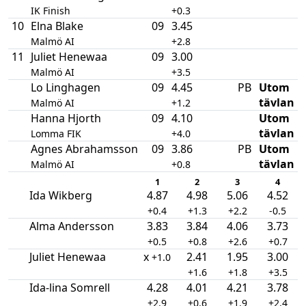
IK Finish
+0.3
10
Elna Blake
09
3.45
Malmö AI
+2.8
11
Juliet Henewaa
09
3.00
Malmö AI
+3.5
Lo Linghagen
09
4.45
PB
Utom
tävlan
Malmö AI
+1.2
Hanna Hjorth
09
4.10
Utom
tävlan
Lomma FIK
+4.0
Agnes Abrahamsson
09
3.86
PB
Utom
tävlan
Malmö AI
+0.8
1
2
3
4
Ida Wikberg
4.87
4.98
5.06
4.52
+0.4
+1.3
+2.2
-0.5
Alma Andersson
3.83
3.84
4.06
3.73
+0.5
+0.8
+2.6
+0.7
Juliet Henewaa
x
2.41
1.95
3.00
+1.0
+1.6
+1.8
+3.5
Ida-lina Somrell
4.28
4.01
4.21
3.78
+2.9
+0.6
+1.9
+2.4