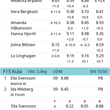
Rebecka Bryland
8.63
8.59
8.86
x
+0.4
+1.9
+0.4
-0.3
Vera Bergkvist
x
9.38
9.10
8.41
+1.6
+0.8
+0.6
0.0
Amanda
x
8.38
8.45
8.93
+0.3
Håkansson
0.0
+1.0
+0.5
Hanna Hjorth
x
9.11
8.98
9.35
+1.4
+2.0
-0.7
0.0
Joline Billsten
8.15
x
x
8.59
+0.9
-0.3
+1.4
+0.2
Lo Linghagen
x
9.19
9.16
9.29
0.0
+1.3
+0.1
+0.7
F15
Kula
Vikt: 3,0kg
UDM
8/6 10:50
1
Ella Svensson
09
8.88
PB
Malmö AI
2
Ida Wikberg
09
8.45
PB
IK Finish
1
2
3
4
Ella Svensson
x
8.22
8.05
8.88