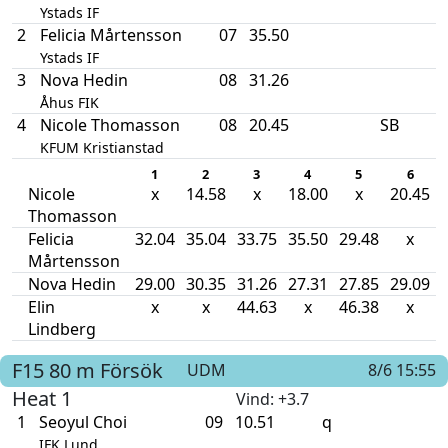
Ystads IF
2
Felicia Mårtensson
07
35.50
Ystads IF
3
Nova Hedin
08
31.26
Åhus FIK
4
Nicole Thomasson
08
20.45
SB
KFUM Kristianstad
1
2
3
4
5
6
Nicole
x
14.58
x
18.00
x
20.45
Thomasson
Felicia
32.04
35.04
33.75
35.50
29.48
x
Mårtensson
Nova Hedin
29.00
30.35
31.26
27.31
27.85
29.09
Elin
x
x
44.63
x
46.38
x
Lindberg
F15
80 m
Försök
UDM
8/6 15:55
Heat 1
Vind
: +3.7
1
Seoyul Choi
09
10.51
q
IFK Lund