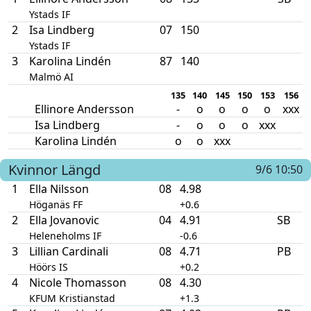
Ystads IF
2
Isa Lindberg
07
150
Ystads IF
3
Karolina Lindén
87
140
Malmö AI
135
140
145
150
153
156
Ellinore Andersson
-
o
o
o
o
xxx
Isa Lindberg
-
o
o
o
xxx
Karolina Lindén
o
o
xxx
Kvinnor
Längd
9/6 10:50
1
Ella Nilsson
08
4.98
Höganäs FF
+0.6
2
Ella Jovanovic
04
4.91
SB
Heleneholms IF
-0.6
3
Lillian Cardinali
08
4.71
PB
Höörs IS
+0.2
4
Nicole Thomasson
08
4.30
KFUM Kristianstad
+1.3