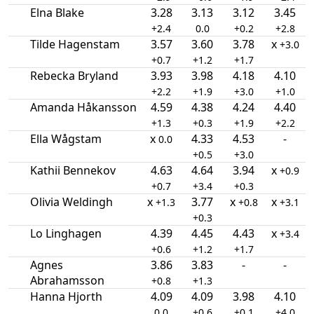
Elna Blake
3.28
3.13
3.12
3.45
+2.4
0.0
+0.2
+2.8
Tilde Hagenstam
3.57
3.60
3.78
x
+3.0
+0.7
+1.2
+1.7
Rebecka Bryland
3.93
3.98
4.18
4.10
+2.2
+1.9
+3.0
+1.0
Amanda Håkansson
4.59
4.38
4.24
4.40
+1.3
+0.3
+1.9
+2.2
Ella Wågstam
x
4.33
4.53
-
0.0
+0.5
+3.0
Kathii Bennekov
4.63
4.64
3.94
x
+0.9
+0.7
+3.4
+0.3
Olivia Weldingh
x
3.77
x
x
+1.3
+0.8
+3.1
+0.3
Lo Linghagen
4.39
4.45
4.43
x
+3.4
+0.6
+1.2
+1.7
Agnes
3.86
3.83
-
-
Abrahamsson
+0.8
+1.3
Hanna Hjorth
4.09
4.09
3.98
4.10
0.0
+0.6
+0.1
+4.0