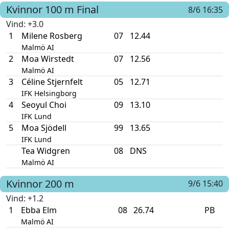
Kvinnor
100 m
Final
8/6 16:35
Vind
: +3.0
1
Milene Rosberg
07
12.44
Malmö AI
2
Moa Wirstedt
07
12.56
Malmö AI
3
Céline Stjernfelt
05
12.71
IFK Helsingborg
4
Seoyul Choi
09
13.10
IFK Lund
5
Moa Sjödell
99
13.65
IFK Lund
Tea Widgren
08
DNS
Malmö AI
Kvinnor
200 m
9/6 15:40
Vind
: +1.2
1
Ebba Elm
08
26.74
PB
Malmö AI