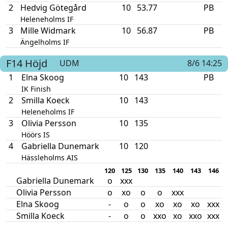
2
Hedvig Götegård
10
53.77
PB
Heleneholms IF
3
Mille Widmark
10
56.87
PB
Ängelholms IF
F14
Höjd
UDM
8/6 14:25
1
Elna Skoog
10
143
PB
IK Finish
2
Smilla Koeck
10
143
Heleneholms IF
3
Olivia Persson
10
135
Höörs IS
4
Gabriella Dunemark
10
120
Hässleholms AIS
120
125
130
135
140
143
146
Gabriella Dunemark
o
xxx
Olivia Persson
o
xo
o
o
xxx
Elna Skoog
-
o
o
xo
xo
xo
xxx
Smilla Koeck
-
o
o
xxo
xo
xxo
xxx