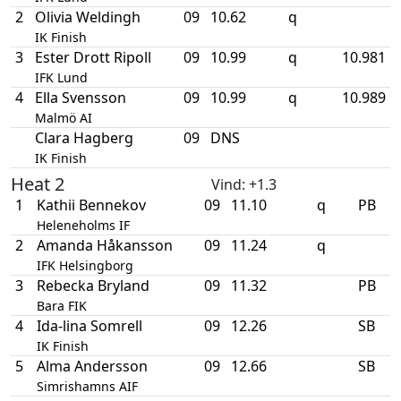
2
Olivia Weldingh
09
10.62
q
IK Finish
3
Ester Drott Ripoll
09
10.99
q
10.981
IFK Lund
4
Ella Svensson
09
10.99
q
10.989
Malmö AI
Clara Hagberg
09
DNS
IK Finish
Heat 2
Vind
: +1.3
1
Kathii Bennekov
09
11.10
q
PB
Heleneholms IF
2
Amanda Håkansson
09
11.24
q
IFK Helsingborg
3
Rebecka Bryland
09
11.32
PB
Bara FIK
4
Ida-lina Somrell
09
12.26
SB
IK Finish
5
Alma Andersson
09
12.66
SB
Simrishamns AIF