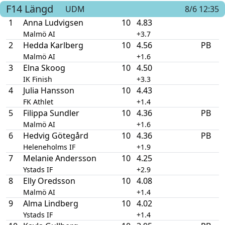
F14
Längd
UDM
8/6 12:35
1
Anna Ludvigsen
10
4.83
Malmö AI
+3.7
2
Hedda Karlberg
10
4.56
PB
Malmö AI
+1.6
3
Elna Skoog
10
4.50
IK Finish
+3.3
4
Julia Hansson
10
4.43
FK Athlet
+1.4
5
Filippa Sundler
10
4.36
PB
Malmö AI
+1.6
6
Hedvig Götegård
10
4.36
PB
Heleneholms IF
+1.9
7
Melanie Andersson
10
4.25
Ystads IF
+2.9
8
Elly Oredsson
10
4.08
Malmö AI
+1.4
9
Alma Lindberg
10
4.02
Ystads IF
+1.4