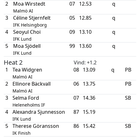
2
Moa Wirstedt
07
12.53
q
Malmö AI
3
Céline Stjernfelt
05
12.85
q
IFK Helsingborg
4
Seoyul Choi
09
13.10
q
IFK Lund
5
Moa Sjödell
99
13.60
q
IFK Lund
Heat 2
Vind
: +1.2
1
Tea Widgren
08
13.09
q
PB
Malmö AI
2
Ellinore Bäckvall
06
13.75
PB
Malmö AI
3
Selma Ford
07
14.36
SB
Heleneholms IF
4
Alexandra Sjunnesson
87
15.19
IFK Lund
5
Therese Göransson
86
15.42
SB
IK Finish