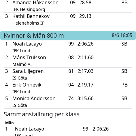
2
Amanda Håkansson
09
28.58
PB
IFK Helsingborg
3
Kathii Bennekov
09
29.13
Heleneholms IF
Kvinnor & Män
800 m
8/6 18:05
1
Noah Lacayo
99
2:06.26
SB
IFK Lund
2
Måns Trulsson
08
2:11.60
Malmö AI
3
Sara Liljegren
81
2:17.03
SB
IS Göta
4
Erik Önnevik
04
2:19.17
PB
IFK Lund
5
Monica Andersson
74
3:15.66
SB
IS Göta
Sammanställning per klass
Män
1
Noah Lacayo
99
2:06.26
IFK Lund