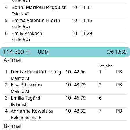
Malmö AI
4
Bonni-Marilou Bergquist
10
11.11
Eslövs AI
5
Emma Valentin-Hjorth
10
11.15
Malmö AI
6
Emily Prakash
10
11.29
Malmö AI
F14
300 m
UDM
9/6 13:55
A-Final
Tot. plac.
1
Denise Kemi Rehnborg
10
42.96
1
PB
Malmö AI
2
Elsa Pihlström
10
43.79
2
PB
Malmö AI
3
Emilia Tegård
10
46.79
6
IK Finish
4
Adrianna Kowalska
10
48.32
7
PB
Heleneholms IF
B-Final