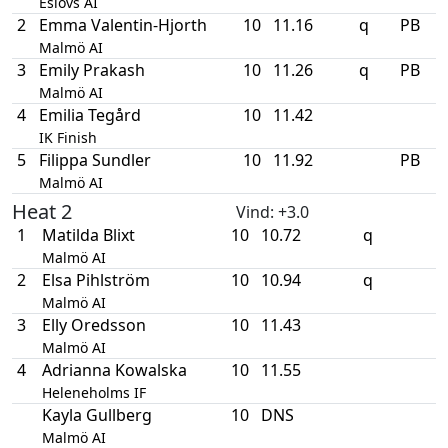
Eslövs AI
2
Emma Valentin-Hjorth
10
11.16
q
PB
Malmö AI
3
Emily Prakash
10
11.26
q
PB
Malmö AI
4
Emilia Tegård
10
11.42
IK Finish
5
Filippa Sundler
10
11.92
PB
Malmö AI
Heat 2
Vind
: +3.0
1
Matilda Blixt
10
10.72
q
Malmö AI
2
Elsa Pihlström
10
10.94
q
Malmö AI
3
Elly Oredsson
10
11.43
Malmö AI
4
Adrianna Kowalska
10
11.55
Heleneholms IF
Kayla Gullberg
10
DNS
Malmö AI