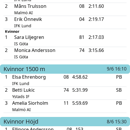
2
Måns Trulsson
08
2:11.60
Malmö AI
3
Erik Önnevik
04
2:19.17
IFK Lund
Kvinnor
1
Sara Liljegren
81
2:17.03
IS Göta
2
Monica Andersson
74
3:15.66
IS Göta
Kvinnor
1500 m
9/6 16:10
1
Elsa Ehrenborg
08
4:58.62
PB
IFK Lund
2
Betti Lukic
74
5:31.99
SB
Ystads IF
3
Amelia Siorholm
11
5:59.69
PB
Malmö AI
Kvinnor
Höjd
8/6 15:30
1
Ellinore Andersson
08
153
SB