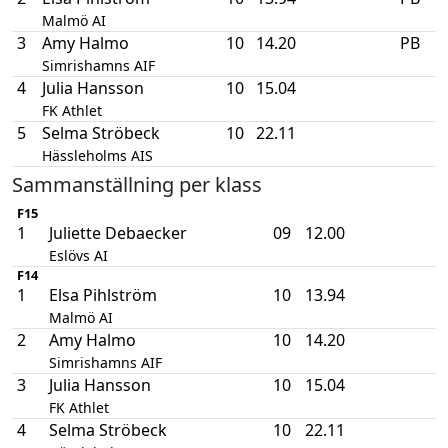
Malmö AI
3
Amy Halmo
10
14.20
PB
Simrishamns AIF
4
Julia Hansson
10
15.04
FK Athlet
5
Selma Ströbeck
10
22.11
Hässleholms AIS
Sammanställning per klass
F15
1
Juliette Debaecker
09
12.00
Eslövs AI
F14
1
Elsa Pihlström
10
13.94
Malmö AI
2
Amy Halmo
10
14.20
Simrishamns AIF
3
Julia Hansson
10
15.04
FK Athlet
4
Selma Ströbeck
10
22.11