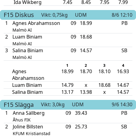
Ida Wikberg
7.45
8.45
7.95
7.99
F15
Diskus
Vikt: 0,75kg
UDM
8/6 12:10
1
Agnes Abrahamsson
09
18.99
PB
Malmö AI
2
Luam Biniam
09
18.68
Malmö AI
3
Salina Biniam
09
14.57
SB
Malmö AI
1
2
3
4
Agnes
18.99
18.70
18.10
16.93
Abrahamsson
Luam Biniam
14.79
x
18.68
14.67
Salina Biniam
13.17
13.98
x
14.57
F15
Slägga
Vikt: 3,0kg
UDM
9/6 14:30
1
Anna Sällberg
09
39.43
PB
Åhus FIK
2
Joline Billsten
09
25.73
SB
KFUM Kristianstad