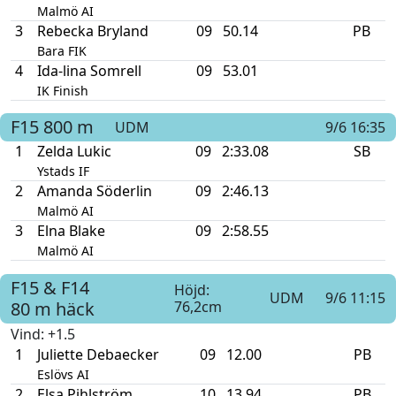
Malmö AI
3
Rebecka Bryland
09
50.14
PB
Bara FIK
4
Ida-lina Somrell
09
53.01
IK Finish
F15
800 m
UDM
9/6 16:35
1
Zelda Lukic
09
2:33.08
SB
Ystads IF
2
Amanda Söderlin
09
2:46.13
Malmö AI
3
Elna Blake
09
2:58.55
Malmö AI
F15 & F14
Höjd:
UDM
9/6 11:15
80 m häck
76,2cm
Vind
: +1.5
1
Juliette Debaecker
09
12.00
PB
Eslövs AI
2
Elsa Pihlström
10
13.94
PB