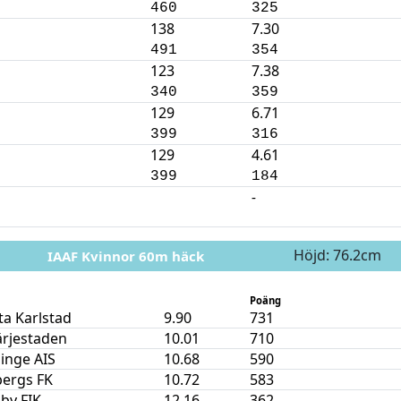
460
325
138
7.30
491
354
123
7.38
340
359
129
6.71
399
316
129
4.61
399
184
-
Höjd: 76.2cm
IAAF Kvinnor 60m häck
Poäng
ta Karlstad
9.90
731
ärjestaden
10.01
710
inge AIS
10.68
590
bergs FK
10.72
583
by FIK
12.16
362