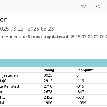
SV
EN
pen
025-03-22 - 2025-03-23
in Andersson
Senast uppdaterad:
2025-03-24 02:00:
Poäng
Poängdiff.
ärjestaden
3025
0
äxjö
2912
-113
ta Karlstad
2710
-315
und
2678
-347
 IS
2452
-573
nish
1986
-1039