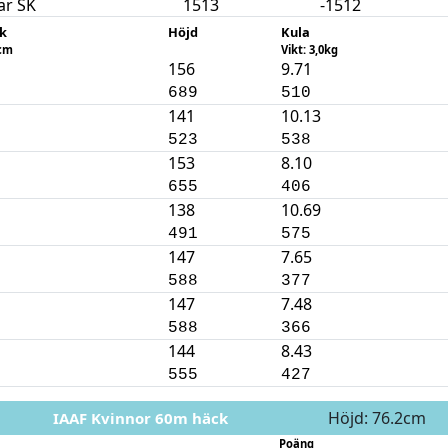
ar SK
1513
-1512
k
Höjd
Kula
2cm
Vikt: 3,0kg
156
9.71
689
510
141
10.13
523
538
153
8.10
655
406
138
10.69
491
575
147
7.65
588
377
147
7.48
588
366
144
8.43
555
427
Höjd: 76.2cm
IAAF Kvinnor 60m häck
Poäng