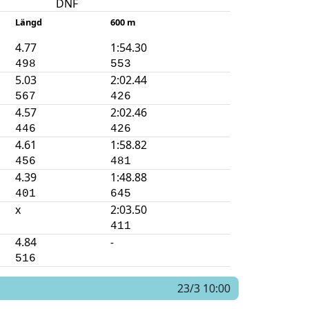
DNF
Längd
600 m
4.77
1:54.30
498
553
5.03
2:02.44
567
426
4.57
2:02.46
446
426
4.61
1:58.82
456
481
4.39
1:48.88
401
645
x
2:03.50
411
4.84
-
516
23/3 10:00