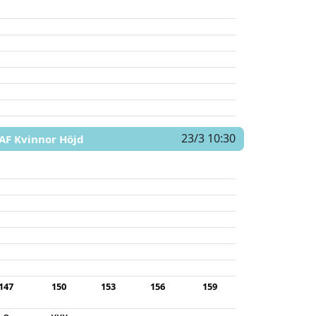
23/3 10:30
AF Kvinnor Höjd
147
150
153
156
159