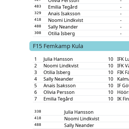
Olivia Persson
-
Emilia Tegård
-
483
Anaïs Isaksson
-
329
Noomi Lindkvist
-
418
Sally Neander
-
488
Otilia Isberg
-
308
F15
Femkamp
Kula
1
Julia Hansson
10
IFK L
2
Noomi Lindkvist
10
IFK V
3
Otilia Isberg
10
FIK F
4
Sally Neander
10
Kalm
5
Anaïs Isaksson
10
IF Gö
6
Olivia Persson
10
Höörs
7
Emilia Tegård
10
IK Fi
Julia Hansson
338
Noomi Lindkvist
418
Sally Neander
488