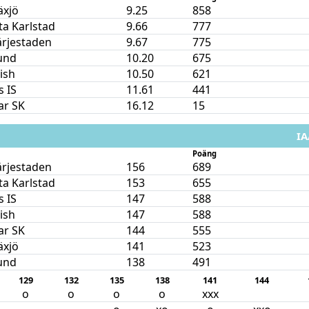
äxjö
9.25
858
ta Karlstad
9.66
777
ärjestaden
9.67
775
und
10.20
675
nish
10.50
621
 IS
11.61
441
ar SK
16.12
15
IA
Poäng
ärjestaden
156
689
ta Karlstad
153
655
 IS
147
588
nish
147
588
ar SK
144
555
äxjö
141
523
und
138
491
129
132
135
138
141
144
o
o
o
o
xxx