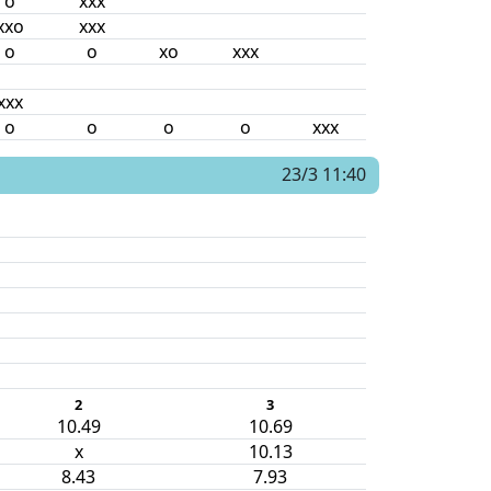
o
xxx
xxo
xxx
o
o
xo
xxx
xxx
o
o
o
o
xxx
23/3 11:40
2
3
10.49
10.69
x
10.13
8.43
7.93