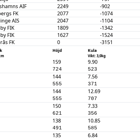
ishamns AIF
2249
-902
bergs FK
2077
-1074
inge AIS
2047
-1104
by FIK
1809
-1342
by FIK
1627
-1524
rås FK
0
-3151
k
Höjd
Kula
2cm
Vikt: 3,0kg
159
9.90
724
523
144
7.56
555
371
144
12.69
555
707
150
7.33
621
356
138
10.85
491
585
135
6.84