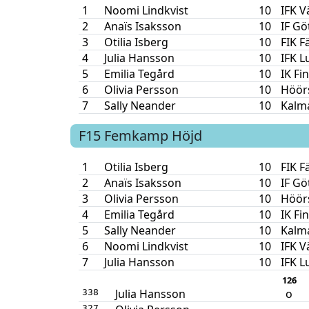
1
Noomi Lindkvist
10
IFK V
2
Anaïs Isaksson
10
IF Gö
3
Otilia Isberg
10
FIK F
4
Julia Hansson
10
IFK L
5
Emilia Tegård
10
IK Fi
6
Olivia Persson
10
Höörs
7
Sally Neander
10
Kalm
F15
Femkamp
Höjd
1
Otilia Isberg
10
FIK F
2
Anaïs Isaksson
10
IF Gö
3
Olivia Persson
10
Höörs
4
Emilia Tegård
10
IK Fi
5
Sally Neander
10
Kalm
6
Noomi Lindkvist
10
IFK V
7
Julia Hansson
10
IFK L
126
Julia Hansson
o
338
327