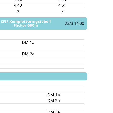
4.49
4.61
x
x
SFIF Kompletteringstabell
23/3 14:00
Flickor 600m
DM 1a
DM 2a
DM 1a
DM 2a
DM 3a