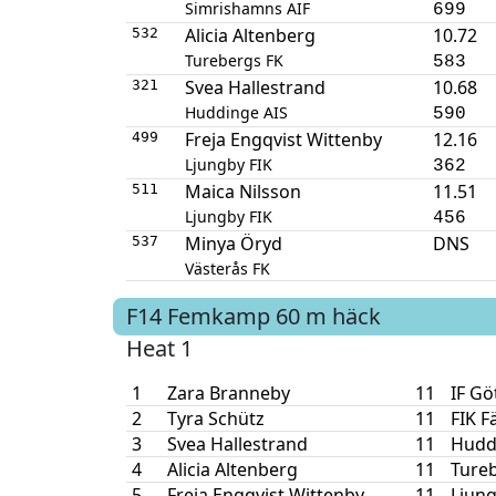
Simrishamns AIF
699
Alicia Altenberg
10.72
532
Turebergs FK
583
Svea Hallestrand
10.68
321
Huddinge AIS
590
Freja Engqvist Wittenby
12.16
499
Ljungby FIK
362
Maica Nilsson
11.51
511
Ljungby FIK
456
Minya Öryd
DNS
537
Västerås FK
F14
Femkamp
60 m häck
Heat 1
1
Zara Branneby
11
IF Gö
2
Tyra Schütz
11
FIK F
3
Svea Hallestrand
11
Hudd
4
Alicia Altenberg
11
Ture
5
Freja Engqvist Wittenby
11
Ljung