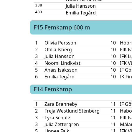
Julia Hansson
338
Emilia Tegård
483
F15
Femkamp
600 m
1
Olivia Persson
10
Höörs
2
Otilia Isberg
10
FIK F
3
Julia Hansson
10
IFK L
4
Noomi Lindkvist
10
IFK V
5
Anaïs Isaksson
10
IF Gö
6
Emilia Tegård
10
IK Fi
F14
Femkamp
1
Zara Branneby
11
IF Gö
2
Freja Westlund Stenberg
11
Habo 
3
Tyra Schütz
11
FIK F
3
Julia Zettergren
11
Mäla
5
Linnea Falk
11
IFK V