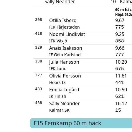
Sally Neander
10
Kalm
60 m häc
Höjd: 76.
Otilia Isberg
9.67
308
FIK Färjestaden
775
Noomi Lindkvist
9.25
418
IFK Växjö
858
Anaïs Isaksson
9.66
329
IF Göta Karlstad
777
Julia Hansson
10.20
338
IFK Lund
675
Olivia Persson
11.61
327
Höörs IS
441
Emilia Tegård
10.50
483
IK Finish
621
Sally Neander
16.12
488
Kalmar SK
15
F15
Femkamp
60 m häck