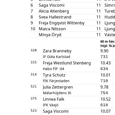
6
Saga Viscomi
11
Simr
7
Alicia Altenberg
11
Ture
8
Svea Hallestrand
11
Hudd
9
Freja Engqvist Wittenby
11
Ljung
10
Maica Nilsson
11
Ljung
Minya Öryd
11
Väste
60 m häc
Höjd: 76.
Zara Branneby
9.90
328
IF Göta Karlstad
731
Freja Westlund Stenberg
10.43
315
Habo FIF -04
634
Tyra Schütz
10.01
314
FIK Färjestaden
710
Julia Zettergren
9.78
521
Mälarhöjdens IK
754
Linnea Falk
10.52
375
IFK Växjö
618
Saga Viscomi
10.07
523