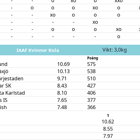
-
-
o
xo
o
xxo
-
o
o
o
xo
o
-
-
xo
o
o
o
-
-
-
-
xo
-
-
o
o
o
xo
-
-
-
-
-
o
Vikt: 3,0kg
IAAF Kvinnor Kula
Poäng
und
10.69
575
äxjö
10.13
538
ärjestaden
9.71
510
ar SK
8.43
427
ta Karlstad
8.10
406
 IS
7.65
377
nish
7.48
366
1
10.62
8.55
7.97