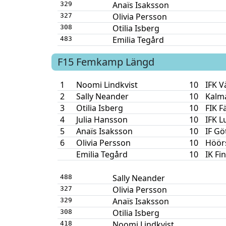
Anaïs Isaksson
329
Olivia Persson
327
Otilia Isberg
308
Emilia Tegård
483
F15
Femkamp
Längd
1
Noomi Lindkvist
10
IFK V
2
Sally Neander
10
Kalm
3
Otilia Isberg
10
FIK F
4
Julia Hansson
10
IFK L
5
Anaïs Isaksson
10
IF Gö
6
Olivia Persson
10
Höörs
Emilia Tegård
10
IK Fi
Sally Neander
488
Olivia Persson
327
Anaïs Isaksson
329
Otilia Isberg
308
Noomi Lindkvist
418