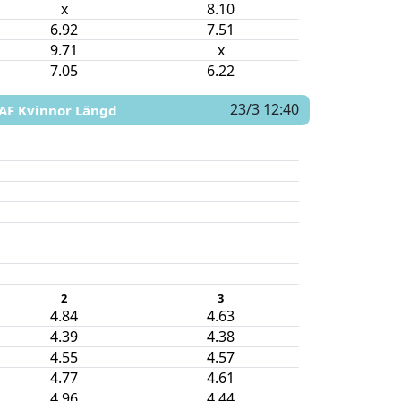
x
8.10
6.92
7.51
9.71
x
7.05
6.22
23/3 12:40
AF Kvinnor Längd
2
3
4.84
4.63
4.39
4.38
4.55
4.57
4.77
4.61
4.96
4.44