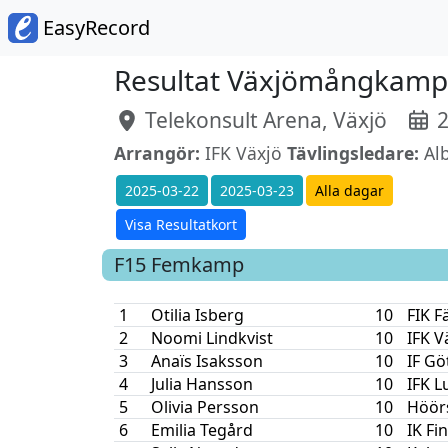
EasyRecord
Resultat Växjömångkam
Telekonsult Arena, Växjö
2
Arrangör:
IFK Växjö
Tävlingsledare:
Alb
2025-03-22
2025-03-23
Alla dagar
Visa Resultatkort
F15
Femkamp
1
Otilia Isberg
10
FIK F
2
Noomi Lindkvist
10
IFK V
3
Anaïs Isaksson
10
IF Gö
4
Julia Hansson
10
IFK L
5
Olivia Persson
10
Höörs
6
Emilia Tegård
10
IK Fi