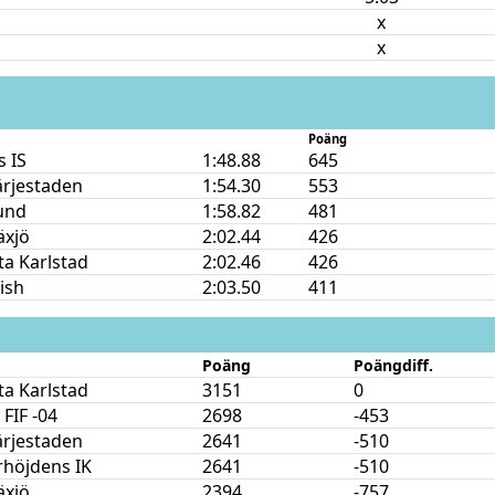
x
x
Poäng
 IS
1:48.88
645
ärjestaden
1:54.30
553
und
1:58.82
481
äxjö
2:02.44
426
ta Karlstad
2:02.46
426
nish
2:03.50
411
Poäng
Poängdiff.
ta Karlstad
3151
0
FIF -04
2698
-453
ärjestaden
2641
-510
rhöjdens IK
2641
-510
äxjö
2394
-757