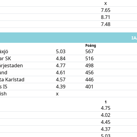
x
7.65
8.71
7.48
IA
Poäng
äxjö
5.03
567
ar SK
4.84
516
ärjestaden
4.77
498
und
4.61
456
ta Karlstad
4.57
446
 IS
4.39
401
nish
x
1
4.75
4.02
4.45
4.37
5.03