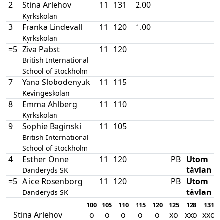
2
Stina Arlehov
11
131
2.00
Kyrkskolan
3
Franka Lindevall
11
120
1.00
Kyrkskolan
=5
Ziva Pabst
11
120
British International
School of Stockholm
7
Yana Slobodenyuk
11
115
Kevingeskolan
8
Emma Ahlberg
11
110
Kyrkskolan
9
Sophie Baginski
11
105
British International
School of Stockholm
4
Esther Önne
11
120
PB
Utom
tävlan
Danderyds SK
=5
Alice Rosenborg
11
120
PB
Utom
tävlan
Danderyds SK
100
105
110
115
120
125
128
131
Stina Arlehov
o
o
o
o
o
xo
xxo
xxo