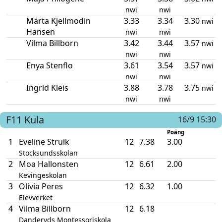
nwi
nwi
Märta Kjellmodin
3.33
3.34
3.30
nwi
Hansen
nwi
nwi
Vilma Billborn
3.42
3.44
3.57
nwi
nwi
nwi
Enya Stenflo
3.61
3.54
3.57
nwi
nwi
nwi
Ingrid Kleis
3.88
3.78
3.75
nwi
nwi
nwi
F11
Kula
16/9 15:30
Poäng
1
Eveline Struik
12
7.38
3.00
Stocksundsskolan
2
Moa Hallonsten
12
6.61
2.00
Kevingeskolan
3
Olivia Peres
12
6.32
1.00
Elevverket
4
Vilma Billborn
12
6.18
Danderyds Montessoriskola