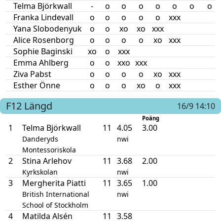
Telma Björkwall
-
o
o
o
o
o
o
o
Franka Lindevall
o
o
o
o
o
xxx
Yana Slobodenyuk
o
o
xo
xo
xxx
Alice Rosenborg
o
o
o
o
xo
xxx
Sophie Baginski
xo
o
xxx
Emma Ahlberg
o
o
xxo
xxx
Ziva Pabst
o
o
o
o
xo
xxx
Esther Önne
o
o
o
xo
o
xxx
F12
Längd
16/9 14:10
Poäng
1
Telma Björkwall
11
4.05
3.00
Danderyds
nwi
Montessoriskola
2
Stina Arlehov
11
3.68
2.00
Kyrkskolan
nwi
3
Mergherita Piatti
11
3.65
1.00
British International
nwi
School of Stockholm
4
Matilda Alsén
11
3.58