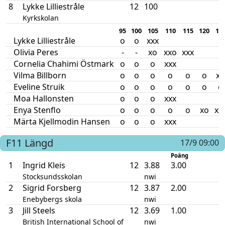
8
Lykke Lilliestråle
12
100
Kyrkskolan
95
100
105
110
115
120
12
Lykke Lilliestråle
o
o
xxx
Olivia Peres
-
-
xo
xxo
xxx
Cornelia Chahimi Östmark
o
o
o
xxx
Vilma Billborn
o
o
o
o
o
o
xo
Eveline Struik
o
o
o
o
o
o
o
Moa Hallonsten
o
o
o
xxx
Enya Stenflo
o
o
o
o
o
xo
xx
Märta Kjellmodin Hansen
o
o
o
xxx
F11
Längd
17/9 09:00
Poäng
1
Ingrid Kleis
12
3.88
3.00
Stocksundsskolan
nwi
2
Sigrid Forsberg
12
3.87
2.00
Enebybergs skola
nwi
3
Jill Steels
12
3.69
1.00
British International School of
nwi