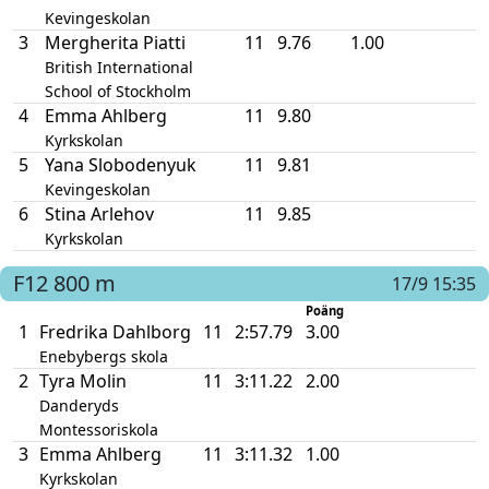
Kevingeskolan
3
Mergherita Piatti
11
9.76
1.00
British International
School of Stockholm
4
Emma Ahlberg
11
9.80
Kyrkskolan
5
Yana Slobodenyuk
11
9.81
Kevingeskolan
6
Stina Arlehov
11
9.85
Kyrkskolan
F12
800 m
17/9 15:35
Poäng
1
Fredrika Dahlborg
11
2:57.79
3.00
Enebybergs skola
2
Tyra Molin
11
3:11.22
2.00
Danderyds
Montessoriskola
3
Emma Ahlberg
11
3:11.32
1.00
Kyrkskolan