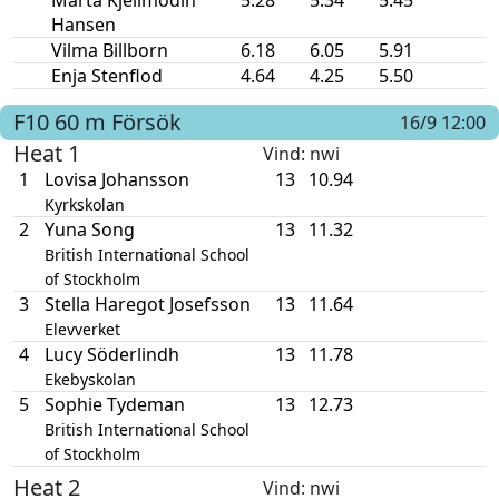
Hansen
Vilma Billborn
6.18
6.05
5.91
Enja Stenflod
4.64
4.25
5.50
F10
60 m
Försök
16/9 12:00
Heat 1
Vind
: nwi
1
Lovisa Johansson
13
10.94
Kyrkskolan
2
Yuna Song
13
11.32
British International School
of Stockholm
3
Stella Haregot Josefsson
13
11.64
Elevverket
4
Lucy Söderlindh
13
11.78
Ekebyskolan
5
Sophie Tydeman
13
12.73
British International School
of Stockholm
Heat 2
Vind
: nwi