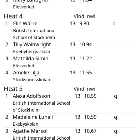
Elevverket
Heat 4
Vind
: nwi
1
Elin Wärre
13
9.80
q
British International
School of Stockholm
2
Tilly Wainwright
13
10.94
Enebybergs skola
3
Mathilda Simin
13
11.22
Elevverket
4
Amelie Lilja
13
11.55
Stocksundsskolan
Heat 5
Vind
: nwi
1
Alexa Adolfsson
13
10.55
q
British International School
of Stockholm
2
Madeleine Lunell
13
10.59
q
Ekebyskolan
3
Agathe Marsol
13
10.67
q
British International School