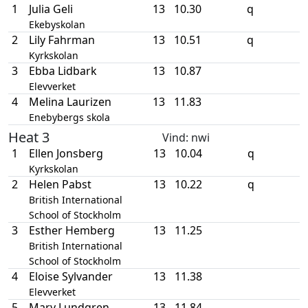
1
Julia Geli
13
10.30
q
Ekebyskolan
2
Lily Fahrman
13
10.51
q
Kyrkskolan
3
Ebba Lidbark
13
10.87
Elevverket
4
Melina Laurizen
13
11.83
Enebybergs skola
Heat 3
Vind
: nwi
1
Ellen Jonsberg
13
10.04
q
Kyrkskolan
2
Helen Pabst
13
10.22
q
British International
School of Stockholm
3
Esther Hemberg
13
11.25
British International
School of Stockholm
4
Eloise Sylvander
13
11.38
Elevverket
5
Mary Lundgren
13
11.84