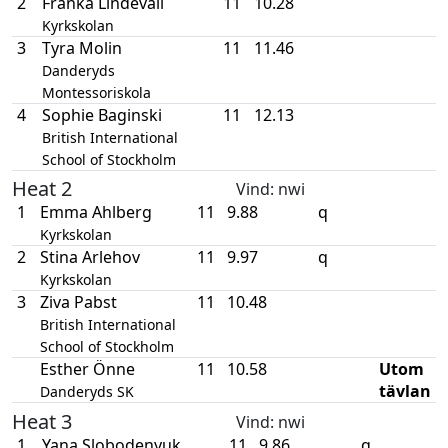
2
Franka Lindevall
11
10.28
Kyrkskolan
3
Tyra Molin
11
11.46
Danderyds
Montessoriskola
4
Sophie Baginski
11
12.13
British International
School of Stockholm
Heat 2
Vind
: nwi
1
Emma Ahlberg
11
9.88
q
Kyrkskolan
2
Stina Arlehov
11
9.97
q
Kyrkskolan
3
Ziva Pabst
11
10.48
British International
School of Stockholm
Esther Önne
11
10.58
Utom
tävlan
Danderyds SK
Heat 3
Vind
: nwi
1
Yana Slobodenyuk
11
9.86
q