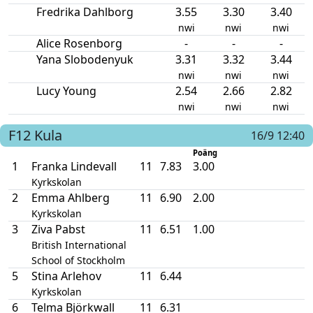
Fredrika Dahlborg
3.55
3.30
3.40
nwi
nwi
nwi
Alice Rosenborg
-
-
-
Yana Slobodenyuk
3.31
3.32
3.44
nwi
nwi
nwi
Lucy Young
2.54
2.66
2.82
nwi
nwi
nwi
F12
Kula
16/9 12:40
Poäng
1
Franka Lindevall
11
7.83
3.00
Kyrkskolan
2
Emma Ahlberg
11
6.90
2.00
Kyrkskolan
3
Ziva Pabst
11
6.51
1.00
British International
School of Stockholm
5
Stina Arlehov
11
6.44
Kyrkskolan
6
Telma Björkwall
11
6.31