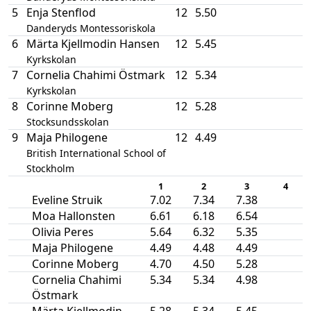
5
Enja Stenflod
12
5.50
Danderyds Montessoriskola
6
Märta Kjellmodin Hansen
12
5.45
Kyrkskolan
7
Cornelia Chahimi Östmark
12
5.34
Kyrkskolan
8
Corinne Moberg
12
5.28
Stocksundsskolan
9
Maja Philogene
12
4.49
British International School of
Stockholm
1
2
3
4
Eveline Struik
7.02
7.34
7.38
Moa Hallonsten
6.61
6.18
6.54
Olivia Peres
5.64
6.32
5.35
Maja Philogene
4.49
4.48
4.49
Corinne Moberg
4.70
4.50
5.28
Cornelia Chahimi
5.34
5.34
4.98
Östmark
Märta Kjellmodin
5.28
5.34
5.45