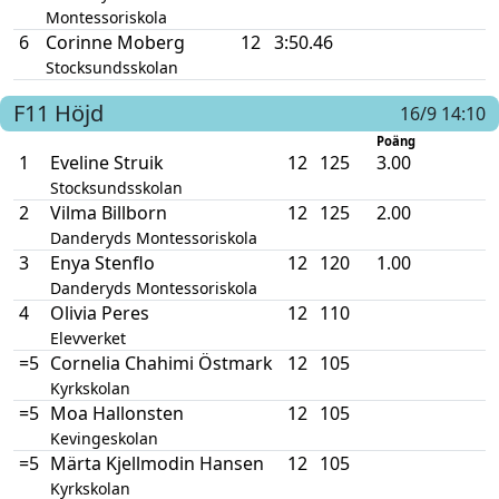
Montessoriskola
6
Corinne Moberg
12
3:50.46
Stocksundsskolan
F11
Höjd
16/9 14:10
Poäng
1
Eveline Struik
12
125
3.00
Stocksundsskolan
2
Vilma Billborn
12
125
2.00
Danderyds Montessoriskola
3
Enya Stenflo
12
120
1.00
Danderyds Montessoriskola
4
Olivia Peres
12
110
Elevverket
=5
Cornelia Chahimi Östmark
12
105
Kyrkskolan
=5
Moa Hallonsten
12
105
Kevingeskolan
=5
Märta Kjellmodin Hansen
12
105
Kyrkskolan