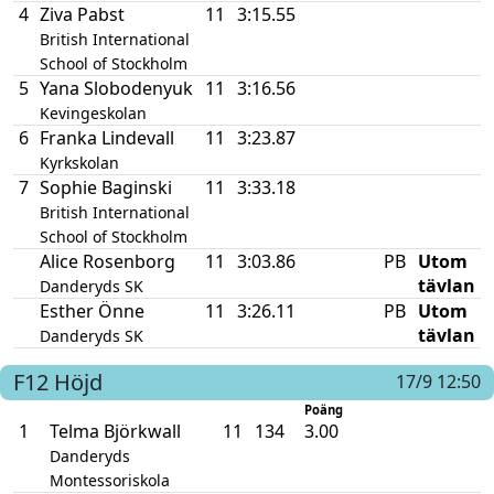
4
Ziva Pabst
11
3:15.55
British International
School of Stockholm
5
Yana Slobodenyuk
11
3:16.56
Kevingeskolan
6
Franka Lindevall
11
3:23.87
Kyrkskolan
7
Sophie Baginski
11
3:33.18
British International
School of Stockholm
Alice Rosenborg
11
3:03.86
PB
Utom
tävlan
Danderyds SK
Esther Önne
11
3:26.11
PB
Utom
tävlan
Danderyds SK
F12
Höjd
17/9 12:50
Poäng
1
Telma Björkwall
11
134
3.00
Danderyds
Montessoriskola