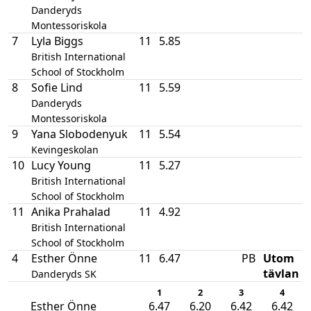
Danderyds
Montessoriskola
7
Lyla Biggs
11
5.85
British International
School of Stockholm
8
Sofie Lind
11
5.59
Danderyds
Montessoriskola
9
Yana Slobodenyuk
11
5.54
Kevingeskolan
10
Lucy Young
11
5.27
British International
School of Stockholm
11
Anika Prahalad
11
4.92
British International
School of Stockholm
4
Esther Önne
11
6.47
PB
Utom
tävlan
Danderyds SK
1
2
3
4
Esther Önne
6.47
6.20
6.42
6.42