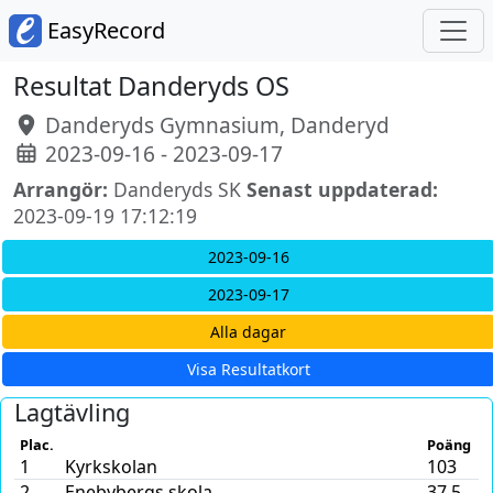
EasyRecord
Resultat Danderyds OS
Danderyds Gymnasium, Danderyd
2023-09-16 - 2023-09-17
Arrangör:
Danderyds SK
Senast uppdaterad:
2023-09-19 17:12:19
2023-09-16
2023-09-17
Alla dagar
Visa Resultatkort
Lagtävling
Plac.
Poäng
1
Kyrkskolan
103
2
Enebybergs skola
37.5