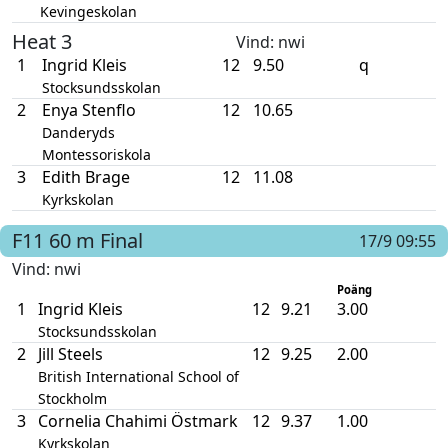
Kevingeskolan
Heat 3
Vind
: nwi
1
Ingrid Kleis
12
9.50
q
Stocksundsskolan
2
Enya Stenflo
12
10.65
Danderyds
Montessoriskola
3
Edith Brage
12
11.08
Kyrkskolan
F11
60 m
Final
17/9 09:55
Vind
: nwi
Poäng
1
Ingrid Kleis
12
9.21
3.00
Stocksundsskolan
2
Jill Steels
12
9.25
2.00
British International School of
Stockholm
3
Cornelia Chahimi Östmark
12
9.37
1.00
Kyrkskolan