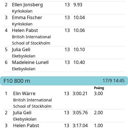
2
Ellen Jonsberg
13
9.93
Kyrkskolan
3
Emma Fischer
13
10.04
Kyrkskolan
4
Helen Pabst
13
10.06
British International
School of Stockholm
5
Julia Geli
13
10.10
Ekebyskolan
6
Madeleine Lunell
13
10.40
Ekebyskolan
F10
800 m
17/9 14:45
Poäng
1
Elin Wärre
13
3:00.21
3.00
British International
School of Stockholm
2
Julia Geli
13
3:05.76
2.00
Ekebyskolan
3
Helen Pabst
13
3:17.04
1.00