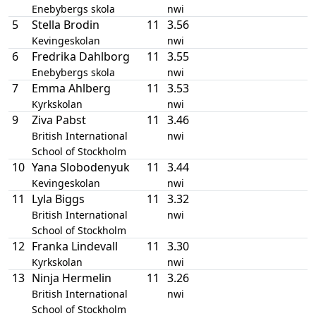
Enebybergs skola
nwi
5
Stella Brodin
11
3.56
Kevingeskolan
nwi
6
Fredrika Dahlborg
11
3.55
Enebybergs skola
nwi
7
Emma Ahlberg
11
3.53
Kyrkskolan
nwi
9
Ziva Pabst
11
3.46
British International
nwi
School of Stockholm
10
Yana Slobodenyuk
11
3.44
Kevingeskolan
nwi
11
Lyla Biggs
11
3.32
British International
nwi
School of Stockholm
12
Franka Lindevall
11
3.30
Kyrkskolan
nwi
13
Ninja Hermelin
11
3.26
British International
nwi
School of Stockholm