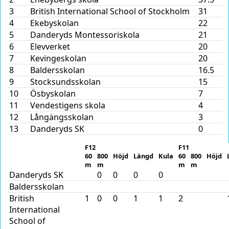
3
British International School of Stockholm
31
4
Ekebyskolan
22
5
Danderyds Montessoriskola
21
6
Elevverket
20
7
Kevingeskolan
20
8
Baldersskolan
16.5
9
Stocksundsskolan
15
10
Ösbyskolan
7
11
Vendestigens skola
4
12
Långängsskolan
3
13
Danderyds SK
0
F12
F11
60
800
Höjd
Längd
Kula
60
800
Höjd
m
m
m
m
Danderyds SK
0
0
0
0
Baldersskolan
British
1
0
0
1
1
2
International
School of