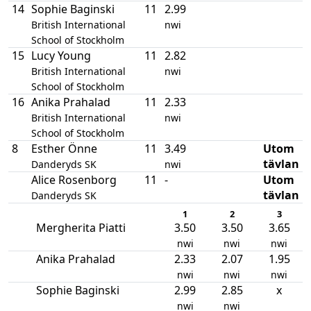
14
Sophie Baginski
11
2.99
British International
nwi
School of Stockholm
15
Lucy Young
11
2.82
British International
nwi
School of Stockholm
16
Anika Prahalad
11
2.33
British International
nwi
School of Stockholm
8
Esther Önne
11
3.49
Utom
tävlan
Danderyds SK
nwi
Alice Rosenborg
11
-
Utom
tävlan
Danderyds SK
1
2
3
Mergherita Piatti
3.50
3.50
3.65
nwi
nwi
nwi
Anika Prahalad
2.33
2.07
1.95
nwi
nwi
nwi
Sophie Baginski
2.99
2.85
x
nwi
nwi