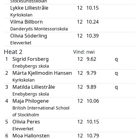
Stocksundsskolan
Lykke Lilliestråle
12
10.15
Kyrkskolan
Vilma Billborn
12
10.24
Danderyds Montessoriskola
Olivia Söderling
12
10.39
Elevverket
Heat 2
Vind
: nwi
1
Sigrid Forsberg
12
9.62
q
Enebybergs skola
2
Märta Kjellmodin Hansen
12
9.79
q
Kyrkskolan
3
Matilda Lilliestråle
12
9.89
q
Enebybergs skola
4
Maja Philogene
12
10.06
British International School
of Stockholm
5
Olivia Peres
12
10.15
Elevverket
6
Moa Hallonsten
12
10.79