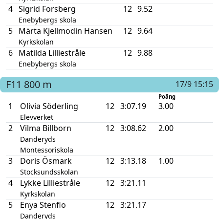
4
Sigrid Forsberg
12
9.52
Enebybergs skola
5
Märta Kjellmodin Hansen
12
9.64
Kyrkskolan
6
Matilda Lilliestråle
12
9.88
Enebybergs skola
F11
800 m
17/9 15:15
Poäng
1
Olivia Söderling
12
3:07.19
3.00
Elevverket
2
Vilma Billborn
12
3:08.62
2.00
Danderyds
Montessoriskola
3
Doris Ösmark
12
3:13.18
1.00
Stocksundsskolan
4
Lykke Lilliestråle
12
3:21.11
Kyrkskolan
5
Enya Stenflo
12
3:21.17
Danderyds