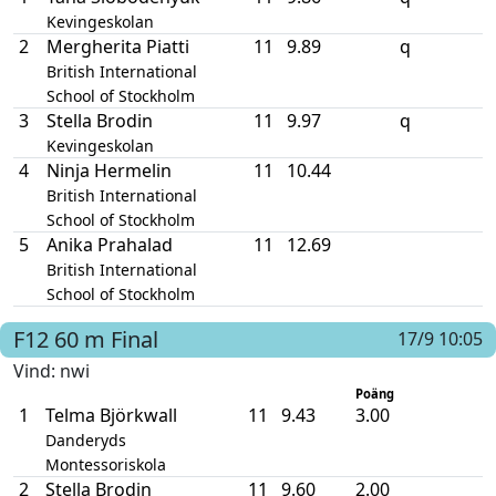
Kevingeskolan
2
Mergherita Piatti
11
9.89
q
British International
School of Stockholm
3
Stella Brodin
11
9.97
q
Kevingeskolan
4
Ninja Hermelin
11
10.44
British International
School of Stockholm
5
Anika Prahalad
11
12.69
British International
School of Stockholm
F12
60 m
Final
17/9 10:05
Vind
: nwi
Poäng
1
Telma Björkwall
11
9.43
3.00
Danderyds
Montessoriskola
2
Stella Brodin
11
9.60
2.00