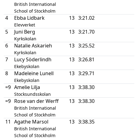
British International
School of Stockholm
4
Ebba Lidbark
13
3:21.02
Elevverket
5
Juni Berg
13
3:21.70
Kyrkskolan
6
Natalie Askarieh
13
3:25.52
Kyrkskolan
7
Lucy Söderlindh
13
3:26.81
Ekebyskolan
8
Madeleine Lunell
13
3:29.71
Ekebyskolan
=9
Amelie Lilja
13
3:38.30
Stocksundsskolan
=9
Rose van der Werff
13
3:38.30
British International
School of Stockholm
11
Agathe Marsol
13
3:38.35
British International
School of Stockholm