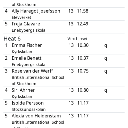
of Stockholm
4
Ally Haregot Josefsson
13
11.58
Elevverket
5
Freja Glavare
13
12.49
Enebybergs skola
Heat 6
Vind
: nwi
1
Emma Fischer
13
10.30
q
Kyrkskolan
2
Emelie Benett
13
10.37
q
Enebybergs skola
3
Rose van der Werff
13
10.75
q
British International School
of Stockholm
4
Siri Ahrner
13
10.80
q
Kyrkskolan
5
Isolde Persson
13
11.17
Stocksundsskolan
5
Alexia von Heidenstam
13
11.17
British International School