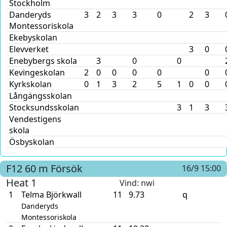
Stockholm
Danderyds
3
2
3
3
0
2
3
Montessoriskola
Ekebyskolan
Elevverket
3
0
Enebybergs skola
3
0
0
Kevingeskolan
2
0
0
0
0
0
Kyrkskolan
0
1
3
2
5
1
0
0
Långängsskolan
Stocksundsskolan
3
1
3
Vendestigens
skola
Ösbyskolan
F12
60 m
Försök
16/9 15:00
Heat 1
Vind
: nwi
1
Telma Björkwall
11
9.73
q
Danderyds
Montessoriskola