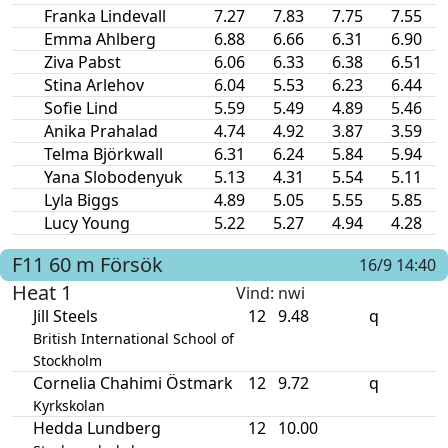
Franka Lindevall
7.27
7.83
7.75
7.55
Emma Ahlberg
6.88
6.66
6.31
6.90
Ziva Pabst
6.06
6.33
6.38
6.51
Stina Arlehov
6.04
5.53
6.23
6.44
Sofie Lind
5.59
5.49
4.89
5.46
Anika Prahalad
4.74
4.92
3.87
3.59
Telma Björkwall
6.31
6.24
5.84
5.94
Yana Slobodenyuk
5.13
4.31
5.54
5.11
Lyla Biggs
4.89
5.05
5.55
5.85
Lucy Young
5.22
5.27
4.94
4.28
F11
60 m
Försök
16/9 14:40
Heat 1
Vind
: nwi
Jill Steels
12
9.48
q
British International School of
Stockholm
Cornelia Chahimi Östmark
12
9.72
q
Kyrkskolan
Hedda Lundberg
12
10.00