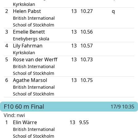
Kyrkskolan
2
Helen Pabst
13
10.27
q
British International
School of Stockholm
3
Emelie Benett
13
10.56
Enebybergs skola
4
Lily Fahrman
13
10.57
Kyrkskolan
5
Rose van der Werff
13
10.73
British International
School of Stockholm
6
Agathe Marsol
13
10.75
British International
School of Stockholm
F10
60 m
Final
17/9 10:35
Vind
: nwi
1
Elin Wärre
13
9.55
British International
School of Stockholm