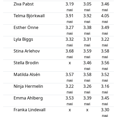
Ziva Pabst
3.19
3.05
3.46
nwi
nwi
nwi
Telma Björkwall
3.91
3.92
4.05
nwi
nwi
nwi
Esther Önne
3.27
3.38
3.49
nwi
nwi
nwi
Lyla Biggs
3.32
3.31
3.22
nwi
nwi
nwi
Stina Arlehov
3.68
3.59
3.58
nwi
nwi
nwi
Stella Brodin
x
3.46
3.56
nwi
nwi
Matilda Alsén
3.57
3.58
3.52
nwi
nwi
nwi
Ninja Hermelin
3.22
3.26
3.16
nwi
nwi
nwi
Emma Ahlberg
3.53
3.39
3.45
nwi
nwi
nwi
Franka Lindevall
x
x
3.30
nwi