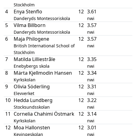
Stockholm
4
Enya Stenflo
12
3.61
Danderyds Montessoriskola
nwi
5
Vilma Billborn
12
3.57
Danderyds Montessoriskola
nwi
6
Maja Philogene
12
3.57
British International School of
nwi
Stockholm
7
Matilda Lilliestråle
12
3.35
Enebybergs skola
nwi
8
Märta Kjellmodin Hansen
12
3.34
Kyrkskolan
nwi
9
Olivia Söderling
12
3.31
Elevverket
nwi
10
Hedda Lundberg
12
3.22
Stocksundsskolan
nwi
11
Cornelia Chahimi Östmark
12
3.14
Kyrkskolan
nwi
12
Moa Hallonsten
12
3.01
Kevingeskolan
nwi