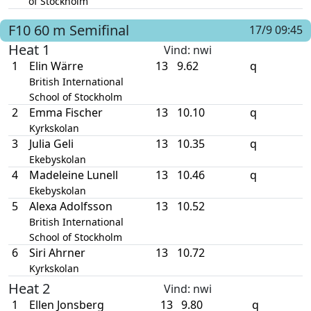
of Stockholm
F10
60 m
Semifinal
17/9 09:45
Heat 1
Vind
: nwi
1
Elin Wärre
13
9.62
q
British International
School of Stockholm
2
Emma Fischer
13
10.10
q
Kyrkskolan
3
Julia Geli
13
10.35
q
Ekebyskolan
4
Madeleine Lunell
13
10.46
q
Ekebyskolan
5
Alexa Adolfsson
13
10.52
British International
School of Stockholm
6
Siri Ahrner
13
10.72
Kyrkskolan
Heat 2
Vind
: nwi
1
Ellen Jonsberg
13
9.80
q