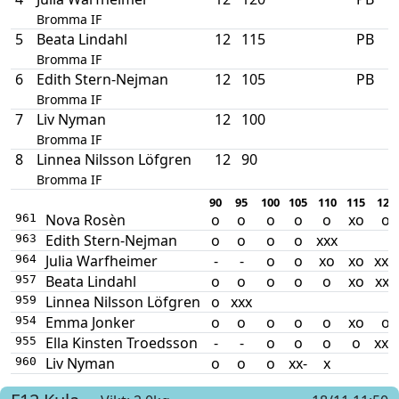
Bromma IF
5
Beata Lindahl
12
115
PB
Bromma IF
6
Edith Stern-Nejman
12
105
PB
Bromma IF
7
Liv Nyman
12
100
Bromma IF
8
Linnea Nilsson Löfgren
12
90
Bromma IF
90
95
100
105
110
115
120
Nova Rosèn
o
o
o
o
o
xo
o
961
Edith Stern-Nejman
o
o
o
o
xxx
963
Julia Warfheimer
-
-
o
o
xo
xo
xxo
964
Beata Lindahl
o
o
o
o
o
xo
xxx
957
Linnea Nilsson Löfgren
o
xxx
959
Emma Jonker
o
o
o
o
o
xo
o
954
Ella Kinsten Troedsson
-
-
o
o
o
o
xxo
955
Liv Nyman
o
o
o
xx-
x
960