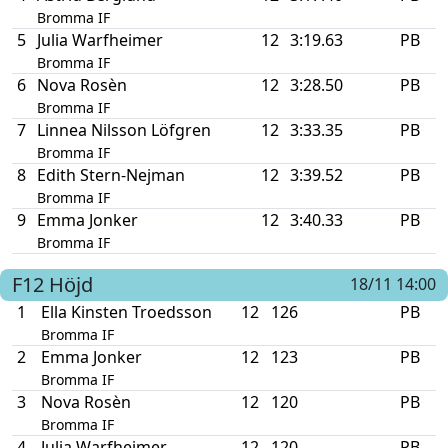
Bromma IF
5
Julia Warfheimer
12
3:19.63
PB
Bromma IF
6
Nova Rosèn
12
3:28.50
PB
Bromma IF
7
Linnea Nilsson Löfgren
12
3:33.35
PB
Bromma IF
8
Edith Stern-Nejman
12
3:39.52
PB
Bromma IF
9
Emma Jonker
12
3:40.33
PB
Bromma IF
F12
Höjd
18/11 14:00
1
Ella Kinsten Troedsson
12
126
PB
Bromma IF
2
Emma Jonker
12
123
PB
Bromma IF
3
Nova Rosèn
12
120
PB
Bromma IF
4
Julia Warfheimer
12
120
PB