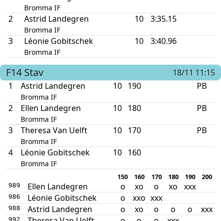
Bromma IF
2
Astrid Landegren
10
3:35.15
Bromma IF
3
Léonie Gobitschek
10
3:40.96
Bromma IF
F14
Stav
18/11 11:15
1
Astrid Landegren
10
190
PB
Bromma IF
2
Ellen Landegren
10
180
PB
Bromma IF
3
Theresa Van Uelft
10
170
PB
Bromma IF
4
Léonie Gobitschek
10
160
Bromma IF
150
160
170
180
190
200
Ellen Landegren
o
xo
o
xo
xxx
989
Léonie Gobitschek
o
xxo
xxx
986
Astrid Landegren
o
xo
o
o
o
xxx
988
Theresa Van Uelft
o
o
o
xxx
992