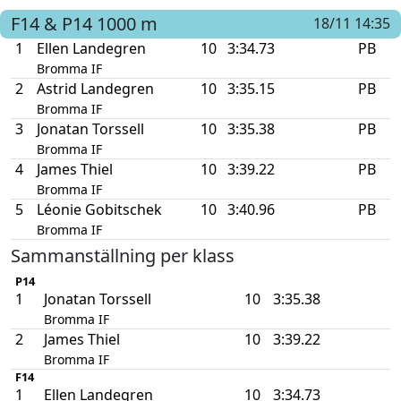
F14 & P14
1000 m
18/11 14:35
1
Ellen Landegren
10
3:34.73
PB
Bromma IF
2
Astrid Landegren
10
3:35.15
PB
Bromma IF
3
Jonatan Torssell
10
3:35.38
PB
Bromma IF
4
James Thiel
10
3:39.22
PB
Bromma IF
5
Léonie Gobitschek
10
3:40.96
PB
Bromma IF
Sammanställning per klass
P14
1
Jonatan Torssell
10
3:35.38
Bromma IF
2
James Thiel
10
3:39.22
Bromma IF
F14
1
Ellen Landegren
10
3:34.73