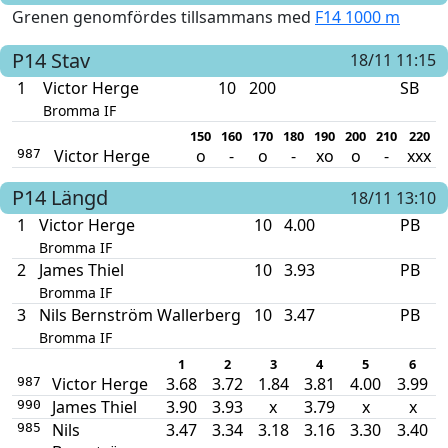
Grenen genomfördes tillsammans med
F14 1000 m
P14
Stav
18/11 11:15
1
Victor Herge
10
200
SB
Bromma IF
150
160
170
180
190
200
210
220
Victor Herge
o
-
o
-
xo
o
-
xxx
987
P14
Längd
18/11 13:10
1
Victor Herge
10
4.00
PB
Bromma IF
2
James Thiel
10
3.93
PB
Bromma IF
3
Nils Bernström Wallerberg
10
3.47
PB
Bromma IF
1
2
3
4
5
6
Victor Herge
3.68
3.72
1.84
3.81
4.00
3.99
987
James Thiel
3.90
3.93
x
3.79
x
x
990
Nils
3.47
3.34
3.18
3.16
3.30
3.40
985