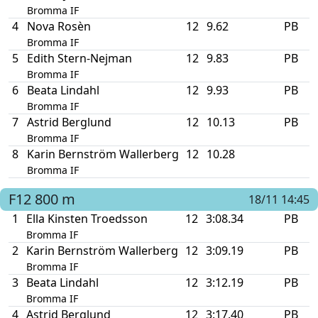
Bromma IF
4
Nova Rosèn
12
9.62
PB
Bromma IF
5
Edith Stern-Nejman
12
9.83
PB
Bromma IF
6
Beata Lindahl
12
9.93
PB
Bromma IF
7
Astrid Berglund
12
10.13
PB
Bromma IF
8
Karin Bernström Wallerberg
12
10.28
Bromma IF
F12
800 m
18/11 14:45
1
Ella Kinsten Troedsson
12
3:08.34
PB
Bromma IF
2
Karin Bernström Wallerberg
12
3:09.19
PB
Bromma IF
3
Beata Lindahl
12
3:12.19
PB
Bromma IF
4
Astrid Berglund
12
3:17.40
PB