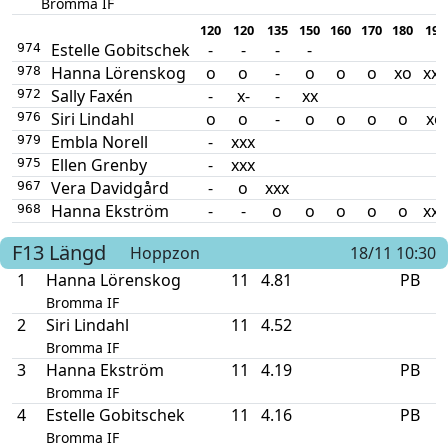
Bromma IF
120
120
135
150
160
170
180
190
Estelle Gobitschek
-
-
-
-
974
Hanna Lörenskog
o
o
-
o
o
o
xo
xxx
978
Sally Faxén
-
x-
-
xx
972
Siri Lindahl
o
o
-
o
o
o
o
xo
976
Embla Norell
-
xxx
979
Ellen Grenby
-
xxx
975
Vera Davidgård
-
o
xxx
967
Hanna Ekström
-
-
o
o
o
o
o
xxx
968
F13
Längd
Hoppzon
18/11 10:30
1
Hanna Lörenskog
11
4.81
PB
Bromma IF
2
Siri Lindahl
11
4.52
Bromma IF
3
Hanna Ekström
11
4.19
PB
Bromma IF
4
Estelle Gobitschek
11
4.16
PB
Bromma IF