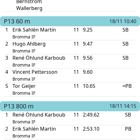
Bernström
Wallerberg
P13
60 m
18/11 10:40
1
Erik Sahlén Martin
11
9.25
SB
Bromma IF
2
Hugo Ahlberg
11
9.47
SB
Bromma IF
3
René Öhlund Karboub
11
9.56
SB
Bromma IF
4
Vincent Pettersson
11
9.60
Bromma IF
5
Tor Geijer
11
10.65
=PB
Bromma IF
P13
800 m
18/11 14:15
1
René Öhlund Karboub
11
2:49.62
SB
Bromma IF
2
Erik Sahlén Martin
11
2:53.10
PB
Bromma IF