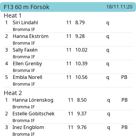
F13
60 m
Försök
18/11 11:20
Heat 1
1
Siri Lindahl
11
8.79
q
Bromma IF
2
Hanna Ekström
11
9.28
q
Bromma IF
3
Sally Faxén
11
10.02
q
Bromma IF
4
Ellen Grenby
11
10.39
q
Bromma IF
5
Embla Norell
11
10.56
q
PB
Bromma IF
Heat 2
1
Hanna Lörenskog
11
8.50
q
PB
Bromma IF
2
Estelle Gobitschek
11
9.37
q
Bromma IF
3
Inez Engblom
11
9.76
q
PB
Bromma IF