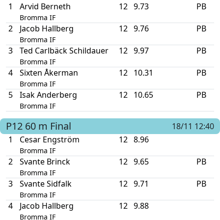
1
Arvid Berneth
12
9.73
PB
Bromma IF
2
Jacob Hallberg
12
9.76
PB
Bromma IF
3
Ted Carlbäck Schildauer
12
9.97
PB
Bromma IF
4
Sixten Åkerman
12
10.31
PB
Bromma IF
5
Isak Anderberg
12
10.65
PB
Bromma IF
P12
60 m
Final
18/11 12:40
1
Cesar Engström
12
8.96
Bromma IF
2
Svante Brinck
12
9.65
PB
Bromma IF
3
Svante Sidfalk
12
9.71
PB
Bromma IF
4
Jacob Hallberg
12
9.88
Bromma IF