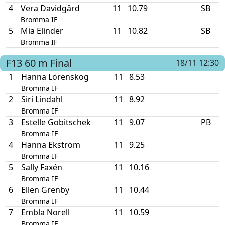
4
Vera Davidgård
11
10.79
SB
Bromma IF
5
Mia Elinder
11
10.82
SB
Bromma IF
F13
60 m
Final
18/11 12:30
1
Hanna Lörenskog
11
8.53
Bromma IF
2
Siri Lindahl
11
8.92
Bromma IF
3
Estelle Gobitschek
11
9.07
PB
Bromma IF
4
Hanna Ekström
11
9.25
Bromma IF
5
Sally Faxén
11
10.16
Bromma IF
6
Ellen Grenby
11
10.44
Bromma IF
7
Embla Norell
11
10.59
Bromma IF