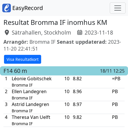
EasyRecord
Resultat Bromma IF inomhus KM
Sätrahallen, Stockholm
2023-11-18
Arrangör:
Bromma IF
Senast uppdaterad:
2023-
11-20 22:41:51
Visa Resultatkort
F14
60 m
18/11 12:25
1
Léonie Gobitschek
10
8.82
=PB
Bromma IF
2
Ellen Landegren
10
8.96
PB
Bromma IF
3
Astrid Landegren
10
8.97
PB
Bromma IF
4
Theresa Van Uelft
10
9.82
PB
Bromma IF