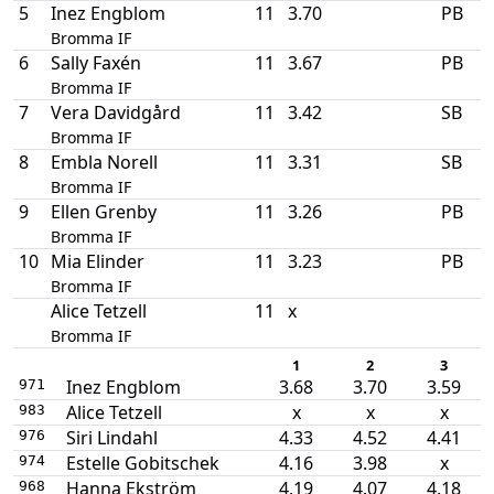
5
Inez Engblom
11
3.70
PB
Bromma IF
6
Sally Faxén
11
3.67
PB
Bromma IF
7
Vera Davidgård
11
3.42
SB
Bromma IF
8
Embla Norell
11
3.31
SB
Bromma IF
9
Ellen Grenby
11
3.26
PB
Bromma IF
10
Mia Elinder
11
3.23
PB
Bromma IF
Alice Tetzell
11
x
Bromma IF
1
2
3
Inez Engblom
3.68
3.70
3.59
971
Alice Tetzell
x
x
x
983
Siri Lindahl
4.33
4.52
4.41
976
Estelle Gobitschek
4.16
3.98
x
974
Hanna Ekström
4.19
4.07
4.18
968