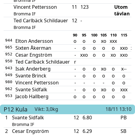
Bromma IF
Vincent Pettersson
11
123
Utom
tävlan
Bromma IF
Ted Carlbäck Schildauer
12
-
Bromma IF
90
95
100
105
110
115
1
Elton Andersson
o
o
o
xo
xxx
944
Sixten Åkerman
-
o
o
o
o
xxo
x
965
Cesar Engström
-
xxo
o
o
xo
xxo
952
Ted Carlbäck Schildauer
r
950
Isak Anderberg
-
o
o
xo
o
x--
x
943
Svante Brinck
-
o
o
o
o
o
949
Vincent Pettersson
-
-
-
-
o
o
980
Svante Sidfalk
-
o
o
xo
o
xxx
962
Jacob Hallberg
o
o
o
o
o
o
953
P12
Kula
Vikt: 3,0kg
18/11 13:10
1
Svante Sidfalk
12
6.80
PB
Bromma IF
2
Cesar Engström
12
6.29
SB