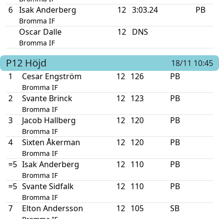
6
Isak Anderberg
12
3:03.24
PB
Bromma IF
Oscar Dalle
12
DNS
Bromma IF
P12
Höjd
18/11 10:45
1
Cesar Engström
12
126
PB
Bromma IF
2
Svante Brinck
12
123
PB
Bromma IF
3
Jacob Hallberg
12
120
PB
Bromma IF
4
Sixten Åkerman
12
120
PB
Bromma IF
=5
Isak Anderberg
12
110
PB
Bromma IF
=5
Svante Sidfalk
12
110
PB
Bromma IF
7
Elton Andersson
12
105
SB