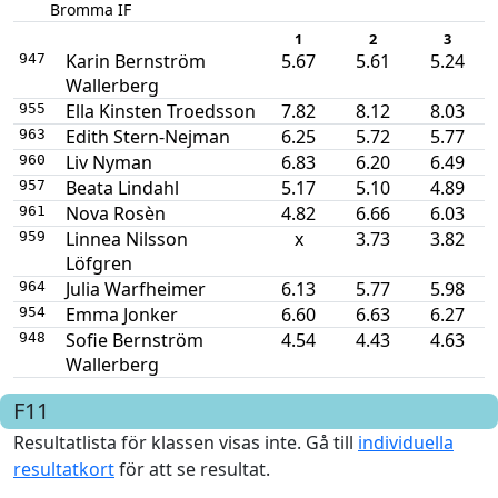
Bromma IF
1
2
3
Karin Bernström
5.67
5.61
5.24
947
Wallerberg
Ella Kinsten Troedsson
7.82
8.12
8.03
955
Edith Stern-Nejman
6.25
5.72
5.77
963
Liv Nyman
6.83
6.20
6.49
960
Beata Lindahl
5.17
5.10
4.89
957
Nova Rosèn
4.82
6.66
6.03
961
Linnea Nilsson
x
3.73
3.82
959
Löfgren
Julia Warfheimer
6.13
5.77
5.98
964
Emma Jonker
6.60
6.63
6.27
954
Sofie Bernström
4.54
4.43
4.63
948
Wallerberg
F11
Resultatlista för klassen visas inte. Gå till
individuella
resultatkort
för att se resultat.