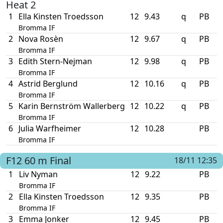
Heat 2
1
Ella Kinsten Troedsson
12
9.43
q
PB
Bromma IF
2
Nova Rosèn
12
9.67
q
PB
Bromma IF
3
Edith Stern-Nejman
12
9.98
q
PB
Bromma IF
4
Astrid Berglund
12
10.16
q
PB
Bromma IF
5
Karin Bernström Wallerberg
12
10.22
q
PB
Bromma IF
6
Julia Warfheimer
12
10.28
PB
Bromma IF
F12
60 m
Final
18/11 12:35
1
Liv Nyman
12
9.22
PB
Bromma IF
2
Ella Kinsten Troedsson
12
9.35
PB
Bromma IF
3
Emma Jonker
12
9.45
PB