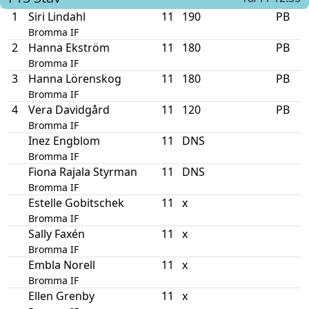
1
Siri Lindahl
11
190
PB
Bromma IF
2
Hanna Ekström
11
180
PB
Bromma IF
3
Hanna Lörenskog
11
180
PB
Bromma IF
4
Vera Davidgård
11
120
PB
Bromma IF
Inez Engblom
11
DNS
Bromma IF
Fiona Rajala Styrman
11
DNS
Bromma IF
Estelle Gobitschek
11
x
Bromma IF
Sally Faxén
11
x
Bromma IF
Embla Norell
11
x
Bromma IF
Ellen Grenby
11
x