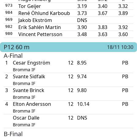
Tor Geijer
3.19
3.40
3.32
973
René Öhlund Karboub
3.73
3.67
3.89
984
Jakob Ekström
DNS
969
Erik Sahlén Martin
3.90
3.83
3.92
982
Vincent Pettersson
3.48
3.63
3.60
980
P12
60 m
18/11 10:30
A-Final
1
Cesar Engström
12
8.95
PB
Bromma IF
2
Svante Sidfalk
12
9.74
PB
Bromma IF
3
Svante Brinck
12
9.80
PB
Bromma IF
4
Elton Andersson
12
10.14
PB
Bromma IF
Oscar Dalle
12
DNS
Bromma IF
B-Final