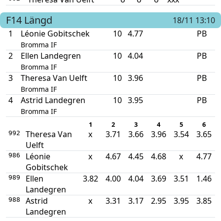
F14
Längd
18/11 13:10
1
Léonie Gobitschek
10
4.77
PB
Bromma IF
2
Ellen Landegren
10
4.04
PB
Bromma IF
3
Theresa Van Uelft
10
3.96
PB
Bromma IF
4
Astrid Landegren
10
3.95
PB
Bromma IF
1
2
3
4
5
6
Theresa Van
x
3.71
3.66
3.96
3.54
3.65
992
Uelft
Léonie
x
4.67
4.45
4.68
x
4.77
986
Gobitschek
Ellen
3.82
4.00
4.04
3.69
3.51
1.46
989
Landegren
Astrid
x
3.31
3.17
2.95
3.95
3.85
988
Landegren