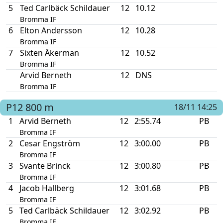
5
Ted Carlbäck Schildauer
12
10.12
Bromma IF
6
Elton Andersson
12
10.28
Bromma IF
7
Sixten Åkerman
12
10.52
Bromma IF
Arvid Berneth
12
DNS
Bromma IF
P12
800 m
18/11 14:25
1
Arvid Berneth
12
2:55.74
PB
Bromma IF
2
Cesar Engström
12
3:00.00
PB
Bromma IF
3
Svante Brinck
12
3:00.80
PB
Bromma IF
4
Jacob Hallberg
12
3:01.68
PB
Bromma IF
5
Ted Carlbäck Schildauer
12
3:02.92
PB
Bromma IF