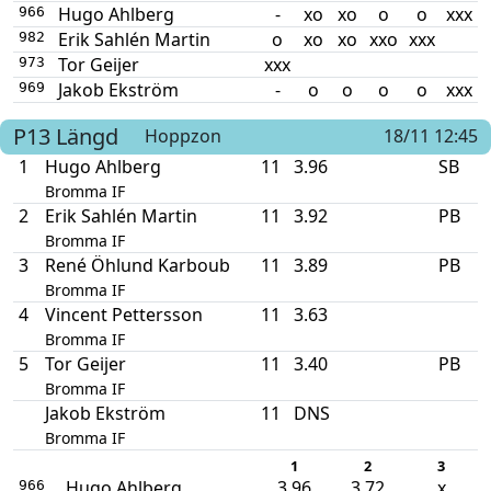
Hugo Ahlberg
-
xo
xo
o
o
xxx
966
Erik Sahlén Martin
o
xo
xo
xxo
xxx
982
Tor Geijer
xxx
973
Jakob Ekström
-
o
o
o
o
xxx
969
P13
Längd
Hoppzon
18/11 12:45
1
Hugo Ahlberg
11
3.96
SB
Bromma IF
2
Erik Sahlén Martin
11
3.92
PB
Bromma IF
3
René Öhlund Karboub
11
3.89
PB
Bromma IF
4
Vincent Pettersson
11
3.63
Bromma IF
5
Tor Geijer
11
3.40
PB
Bromma IF
Jakob Ekström
11
DNS
Bromma IF
1
2
3
Hugo Ahlberg
3.96
3.72
x
966