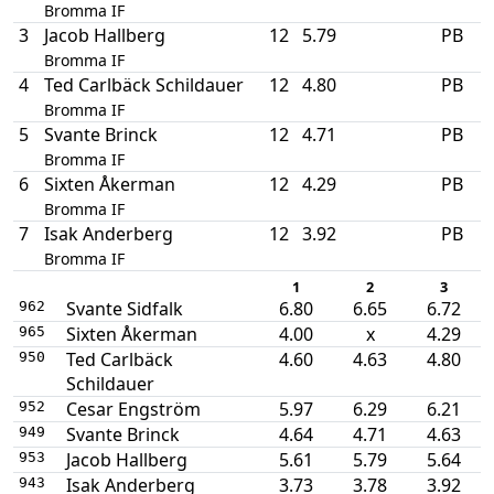
Bromma IF
3
Jacob Hallberg
12
5.79
PB
Bromma IF
4
Ted Carlbäck Schildauer
12
4.80
PB
Bromma IF
5
Svante Brinck
12
4.71
PB
Bromma IF
6
Sixten Åkerman
12
4.29
PB
Bromma IF
7
Isak Anderberg
12
3.92
PB
Bromma IF
1
2
3
Svante Sidfalk
6.80
6.65
6.72
962
Sixten Åkerman
4.00
x
4.29
965
Ted Carlbäck
4.60
4.63
4.80
950
Schildauer
Cesar Engström
5.97
6.29
6.21
952
Svante Brinck
4.64
4.71
4.63
949
Jacob Hallberg
5.61
5.79
5.64
953
Isak Anderberg
3.73
3.78
3.92
943