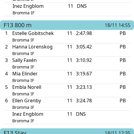
Inez Engblom
11
DNS
Bromma IF
F13
800 m
18/11 14:55
1
Estelle Gobitschek
11
2:47.98
PB
Bromma IF
2
Hanna Lörenskog
11
3:05.42
PB
Bromma IF
3
Sally Faxén
11
3:10.92
PB
Bromma IF
4
Mia Elinder
11
3:19.67
PB
Bromma IF
5
Embla Norell
11
3:23.13
PB
Bromma IF
6
Ellen Grenby
11
3:24.78
PB
Bromma IF
Inez Engblom
11
DNS
Bromma IF
F13
Stav
18/11 12:35