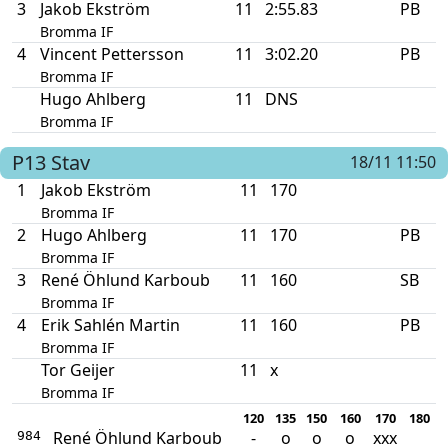
3
Jakob Ekström
11
2:55.83
PB
Bromma IF
4
Vincent Pettersson
11
3:02.20
PB
Bromma IF
Hugo Ahlberg
11
DNS
Bromma IF
P13
Stav
18/11 11:50
1
Jakob Ekström
11
170
Bromma IF
2
Hugo Ahlberg
11
170
PB
Bromma IF
3
René Öhlund Karboub
11
160
SB
Bromma IF
4
Erik Sahlén Martin
11
160
PB
Bromma IF
Tor Geijer
11
x
Bromma IF
120
135
150
160
170
180
René Öhlund Karboub
-
o
o
o
xxx
984