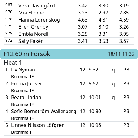
Vera Davidgård
3.42
3.30
3.19
967
Mia Elinder
3.23
2.97
2.85
970
Hanna Lörenskog
4.63
4.81
4.59
978
Ellen Grenby
3.07
3.10
3.26
975
Embla Norell
3.25
3.31
3.05
979
Sally Faxén
3.41
3.53
3.67
972
F12
60 m
Försök
18/11 11:35
Heat 1
1
Liv Nyman
12
9.32
q
PB
Bromma IF
2
Emma Jonker
12
9.52
q
PB
Bromma IF
3
Beata Lindahl
12
10.01
q
PB
Bromma IF
4
Sofie Bernström Wallerberg
12
10.80
PB
Bromma IF
5
Linnea Nilsson Löfgren
12
10.96
PB
Bromma IF