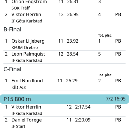
1
Orion Engström
11
26.31
3
SOK Träff
2
Viktor Herrlin
12
26.95
4
PB
IF Göta Karlstad
B-Final
Tot. plac.
1
Oskar Liljeberg
11
23.92
1
PB
KFUM Örebro
2
Leon Palmquist
12
28.54
5
PB
IF Göta Karlstad
C-Final
Tot. plac.
1
Emil Nordlund
11
26.29
2
PB
Kils AIK
P15
800 m
7/2 16:05
1
Viktor Herrlin
12
2:17.54
PB
IF Göta Karlstad
2
Daniel Torege
11
2:20.09
PB
IF Start