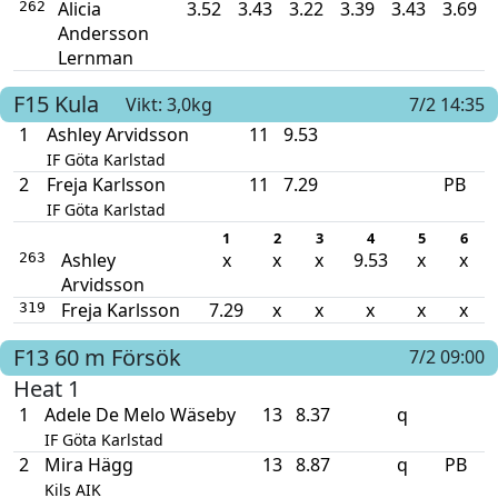
Alicia
3.52
3.43
3.22
3.39
3.43
3.69
262
Andersson
Lernman
F15
Kula
Vikt: 3,0kg
7/2 14:35
1
Ashley Arvidsson
11
9.53
IF Göta Karlstad
2
Freja Karlsson
11
7.29
PB
IF Göta Karlstad
1
2
3
4
5
6
Ashley
x
x
x
9.53
x
x
263
Arvidsson
Freja Karlsson
7.29
x
x
x
x
x
319
F13
60 m
Försök
7/2 09:00
Heat 1
1
Adele De Melo Wäseby
13
8.37
q
IF Göta Karlstad
2
Mira Hägg
13
8.87
q
PB
Kils AIK