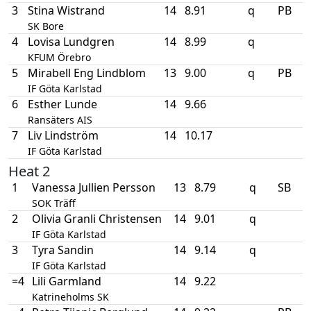
3
Stina Wistrand
14
8.91
q
PB
SK Bore
4
Lovisa Lundgren
14
8.99
q
KFUM Örebro
5
Mirabell Eng Lindblom
13
9.00
q
PB
IF Göta Karlstad
6
Esther Lunde
14
9.66
Ransäters AIS
7
Liv Lindström
14
10.17
IF Göta Karlstad
Heat 2
1
Vanessa Jullien Persson
13
8.79
q
SB
SOK Träff
2
Olivia Granli Christensen
14
9.01
q
IF Göta Karlstad
3
Tyra Sandin
14
9.14
q
IF Göta Karlstad
=4
Lili Garmland
14
9.22
Katrineholms SK