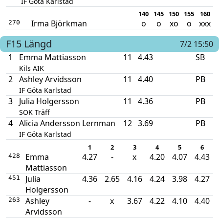
IF Göta Karlstad
140
145
150
155
160
Irma Björkman
o
o
xo
o
xxx
270
F15
Längd
7/2 15:50
1
Emma Mattiasson
11
4.43
SB
Kils AIK
2
Ashley Arvidsson
11
4.40
PB
IF Göta Karlstad
3
Julia Holgersson
11
4.36
PB
SOK Träff
4
Alicia Andersson Lernman
12
3.69
PB
IF Göta Karlstad
1
2
3
4
5
6
Emma
4.27
-
x
4.20
4.07
4.43
428
Mattiasson
Julia
4.36
2.65
4.16
4.24
3.98
4.27
451
Holgersson
Ashley
-
x
3.67
4.22
4.10
4.40
263
Arvidsson