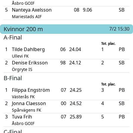
Åsbro GOIF
5
Nanteya Axelsson
08
9.06
SB
Mariestads AIF
Kvinnor
200 m
7/2 15:30
A-Final
Tot. plac.
1
Tilde Dahlberg
06
24.04
1
PB
Ullevi FK
2
Denise Eriksson
98
24.12
2
SB
Örgryte IS
B-Final
Tot. plac.
1
Filippa Engström
07
24.25
3
PB
Västerås FK
2
Jonna Claesson
00
24.52
4
SB
Spårvägens FK
3
Tuva Frih
07
25.89
5
PB
Åsbro GOIF
C-Final