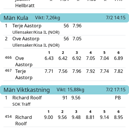
Hellbratt
Män
Kula
Vikt: 7,26kg
7/2 14:15
1
Terje Aastorp
56
7.96
Ullensaker/Kisa IL (NOR)
2
Ove Aastorp
56
7.05
Ullensaker/Kisa IL (NOR)
1
2
3
4
5
6
Ove
6.43
6.42
6.92
7.05
7.04
6.89
466
Aastorp
Terje
7.71
7.56
7.96
7.92
7.74
7.82
467
Aastorp
Män
Viktkastning
Vikt: 15,88kg
7/2 17:15
1
Richard Roolf
91
9.56
PB
SOK Träff
1
2
3
4
5
6
Richard
9.00
9.56
9.48
8.81
9.14
8.95
454
Roolf