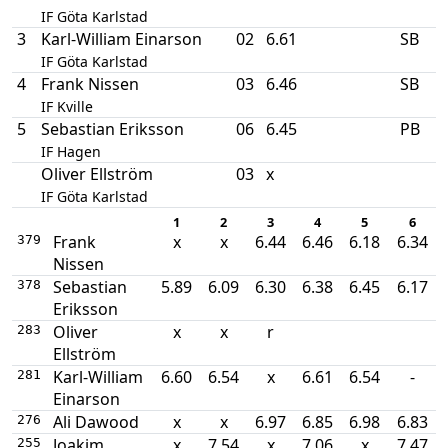
IF Göta Karlstad
3
Karl-William Einarson
02
6.61
SB
IF Göta Karlstad
4
Frank Nissen
03
6.46
SB
IF Kville
5
Sebastian Eriksson
06
6.45
PB
IF Hagen
Oliver Ellström
03
x
IF Göta Karlstad
1
2
3
4
5
6
Frank
x
x
6.44
6.46
6.18
6.34
379
Nissen
Sebastian
5.89
6.09
6.30
6.38
6.45
6.17
378
Eriksson
Oliver
x
x
r
283
Ellström
Karl-William
6.60
6.54
x
6.61
6.54
-
281
Einarson
Ali Dawood
x
x
6.97
6.85
6.98
6.83
276
Joakim
x
7.54
x
7.06
x
7.47
255