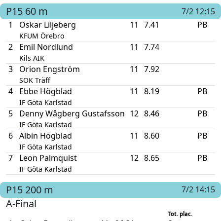
P15
60 m
7/2 12:15
1
Oskar Liljeberg
11
7.41
PB
KFUM Örebro
2
Emil Nordlund
11
7.74
Kils AIK
3
Orion Engström
11
7.92
SOK Träff
4
Ebbe Högblad
11
8.19
PB
IF Göta Karlstad
5
Denny Wågberg Gustafsson
12
8.46
PB
IF Göta Karlstad
6
Albin Högblad
11
8.60
PB
IF Göta Karlstad
7
Leon Palmquist
12
8.65
PB
IF Göta Karlstad
P15
200 m
7/2 14:15
A-Final
Tot. plac.