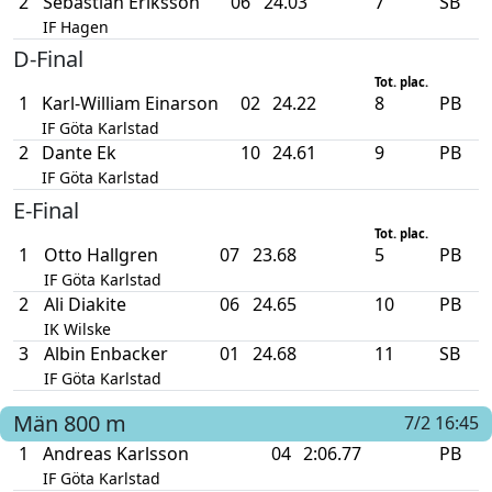
2
Sebastian Eriksson
06
24.03
7
SB
IF Hagen
D-Final
Tot. plac.
1
Karl-William Einarson
02
24.22
8
PB
IF Göta Karlstad
2
Dante Ek
10
24.61
9
PB
IF Göta Karlstad
E-Final
Tot. plac.
1
Otto Hallgren
07
23.68
5
PB
IF Göta Karlstad
2
Ali Diakite
06
24.65
10
PB
IK Wilske
3
Albin Enbacker
01
24.68
11
SB
IF Göta Karlstad
Män
800 m
7/2 16:45
1
Andreas Karlsson
04
2:06.77
PB
IF Göta Karlstad