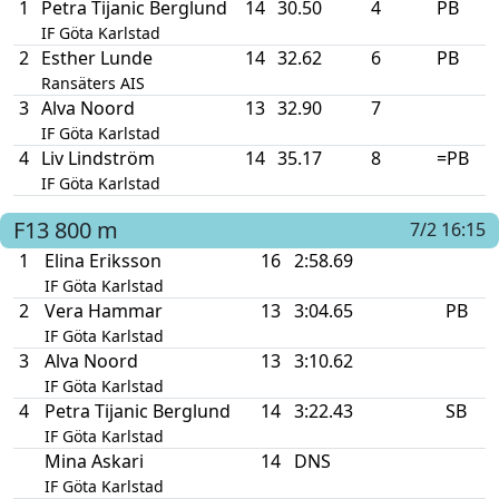
1
Petra Tijanic Berglund
14
30.50
4
PB
IF Göta Karlstad
2
Esther Lunde
14
32.62
6
PB
Ransäters AIS
3
Alva Noord
13
32.90
7
IF Göta Karlstad
4
Liv Lindström
14
35.17
8
=PB
IF Göta Karlstad
F13
800 m
7/2 16:15
1
Elina Eriksson
16
2:58.69
IF Göta Karlstad
2
Vera Hammar
13
3:04.65
PB
IF Göta Karlstad
3
Alva Noord
13
3:10.62
IF Göta Karlstad
4
Petra Tijanic Berglund
14
3:22.43
SB
IF Göta Karlstad
Mina Askari
14
DNS
IF Göta Karlstad