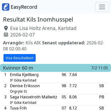
EasyRecord
Resultat Kils Inomhusspel
Eva Lisa Holtz Arena, Karlstad
2026-02-07
Arrangör:
Kils AIK
Senast uppdaterad:
2026-02-
08 02:00:40
Visa Resultatkort
Kvinnor
60 m
7/2 11:05
1
Emilia Kjellberg
96
7.64
IF Göta Karlstad
2
Denise Eriksson
98
7.72
SB
Örgryte IS
3
Saga Hasselroth Mallwitz
05
8.06
PB
IF Göta Karlstad
4
Tuva Frih
07
8.12
SB