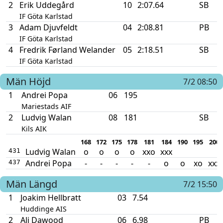
2
Erik Uddegård
10
2:07.64
SB
IF Göta Karlstad
3
Adam Djuvfeldt
04
2:08.81
PB
IF Göta Karlstad
4
Fredrik Førland Welander
05
2:18.51
SB
IF Göta Karlstad
Män
Höjd
7/2 08:50
1
Andrei Popa
06
195
Mariestads AIF
2
Ludvig Walan
08
181
SB
Kils AIK
168
172
175
178
181
184
190
195
200
Ludvig Walan
o
o
o
o
xxo
xxx
431
Andrei Popa
-
-
-
-
-
o
o
xo
xxx
437
Män
Längd
7/2 15:50
1
Joakim Hellbratt
03
7.54
Huddinge AIS
2
Ali Dawood
06
6.98
PB