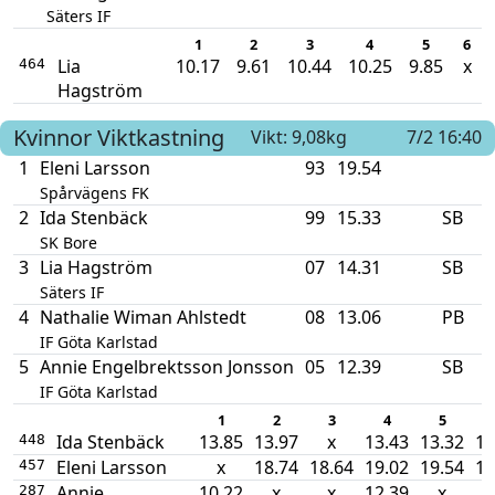
Säters IF
1
2
3
4
5
6
Lia
10.17
9.61
10.44
10.25
9.85
x
464
Hagström
Kvinnor
Viktkastning
Vikt: 9,08kg
7/2 16:40
1
Eleni Larsson
93
19.54
Spårvägens FK
2
Ida Stenbäck
99
15.33
SB
SK Bore
3
Lia Hagström
07
14.31
SB
Säters IF
4
Nathalie Wiman Ahlstedt
08
13.06
PB
IF Göta Karlstad
5
Annie Engelbrektsson Jonsson
05
12.39
SB
IF Göta Karlstad
1
2
3
4
5
Ida Stenbäck
13.85
13.97
x
13.43
13.32
15
448
Eleni Larsson
x
18.74
18.64
19.02
19.54
18
457
Annie
10.22
x
x
12.39
x
287