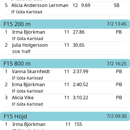
5
Alicia Andersson Lernman
12
9.69
SB
IF Göta Karlstad
F15
200 m
7/2 13:45
1
Irma Björkman
11
27.86
PB
IF Göta Karlstad
2
Julia Holgersson
11
30.65
SOK Träff
F15
800 m
7/2 16:25
1
Vanna Skarnfeldt
11
2:37.99
PB
IF Göta Karlstad
2
Irma Björkman
11
2:40.52
PB
IF Göta Karlstad
3
Alicia Vike
11
3:10.22
PB
IF Göta Karlstad
F15
Höjd
7/2 09:30
1
Irma Björkman
11
155