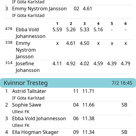
IF Göta Karlstad
3
Emmy Nyström Jansson
02
4.61
IF Göta Karlstad
1
2
3
4
5
6
Ebba Vold
5.59
5.26
5.33
5.16
-
-
476
Johannesson
Emmy
x
4.61
4.50
x
x
x
338
Nyström
Jansson
Josefine
4.11
4.92
4.02
4.59
4.39
4.79
314
Johansson
Kvinnor
Tresteg
7/2 16:45
1
Astrid Tallsäter
11
11.71
IF Göta Karlstad
2
Sophie Säwe
04
11.66
SB
Ullevi FK
3
Ebba Vold Johannesson
06
11.38
Ullevi FK
4
Ella Högman Skager
09
11.34
SB