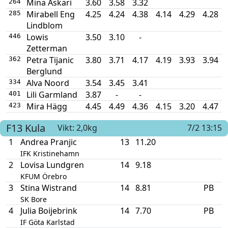
Mina Askari
3.60
3.58
3.32
264
Mirabell Eng
4.25
4.24
4.38
4.14
4.29
4.28
285
Lindblom
Lowis
3.50
3.10
-
446
Zetterman
Petra Tijanic
3.80
3.71
4.17
4.19
3.93
3.94
362
Berglund
Alva Noord
3.54
3.45
3.41
334
Lili Garmland
3.87
-
-
401
Mira Hägg
4.45
4.49
4.36
4.15
3.20
4.47
423
F13
Kula
Vikt: 2,0kg
7/2 13:15
1
Andrea Pranjic
13
11.20
IFK Kristinehamn
2
Lovisa Lundgren
14
9.18
KFUM Örebro
3
Stina Wistrand
14
8.81
PB
SK Bore
4
Julia Boijebrink
14
7.70
PB
IF Göta Karlstad