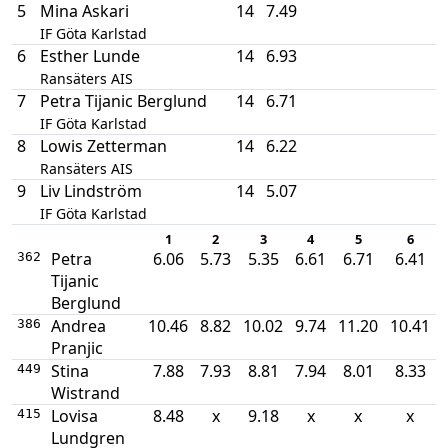
5
Mina Askari
14
7.49
IF Göta Karlstad
6
Esther Lunde
14
6.93
Ransäters AIS
7
Petra Tijanic Berglund
14
6.71
IF Göta Karlstad
8
Lowis Zetterman
14
6.22
Ransäters AIS
9
Liv Lindström
14
5.07
IF Göta Karlstad
1
2
3
4
5
6
Petra
6.06
5.73
5.35
6.61
6.71
6.41
362
Tijanic
Berglund
Andrea
10.46
8.82
10.02
9.74
11.20
10.41
386
Pranjic
Stina
7.88
7.93
8.81
7.94
8.01
8.33
449
Wistrand
Lovisa
8.48
x
9.18
x
x
x
415
Lundgren