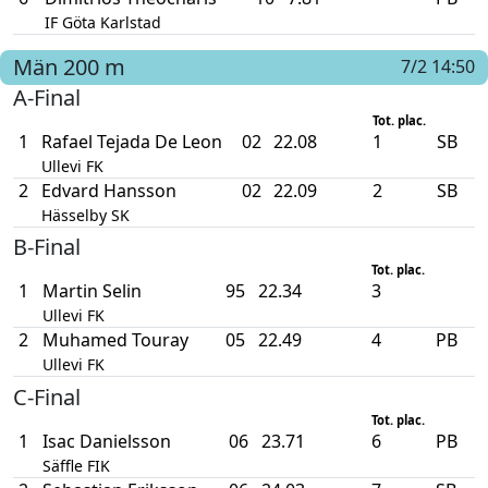
IF Göta Karlstad
Män
200 m
7/2 14:50
A-Final
Tot. plac.
1
Rafael Tejada De Leon
02
22.08
1
SB
Ullevi FK
2
Edvard Hansson
02
22.09
2
SB
Hässelby SK
B-Final
Tot. plac.
1
Martin Selin
95
22.34
3
Ullevi FK
2
Muhamed Touray
05
22.49
4
PB
Ullevi FK
C-Final
Tot. plac.
1
Isac Danielsson
06
23.71
6
PB
Säffle FIK