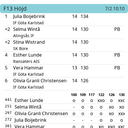
F13
Höjd
7/2 10:10
1
Julia Boijebrink
14
134
IF Göta Karlstad
=2
Selma Wintå
14
130
PB
Alingsås IF
=2
Stina Wistrand
14
130
SK Bore
4
Esther Lunde
14
130
PB
Ransäters AIS
5
Vera Hammar
13
130
PB
IF Göta Karlstad
6
Olivia Granli Christensen
14
126
IF Göta Karlstad
100
109
117
122
126
130
Esther Lunde
o
o
o
xxo
o
xxo
441
Selma Wintå
-
o
o
o
xo
xo
251
Olivia Granli Christensen
o
o
o
o
xo
xxx
297
Julia Boijebrink
-
-
-
o
o
o
272
Vera Hammar
o
o
o
xo
xxo
xxo
301