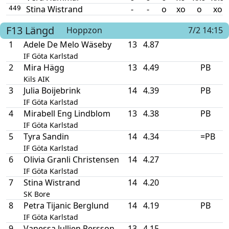
Stina Wistrand
-
-
o
xo
o
xo
449
F13
Längd
Hoppzon
7/2 14:15
1
Adele De Melo Wäseby
13
4.87
IF Göta Karlstad
2
Mira Hägg
13
4.49
PB
Kils AIK
3
Julia Boijebrink
14
4.39
PB
IF Göta Karlstad
4
Mirabell Eng Lindblom
13
4.38
PB
IF Göta Karlstad
5
Tyra Sandin
14
4.34
=PB
IF Göta Karlstad
6
Olivia Granli Christensen
14
4.27
IF Göta Karlstad
7
Stina Wistrand
14
4.20
SK Bore
8
Petra Tijanic Berglund
14
4.19
PB
IF Göta Karlstad
9
Vanessa Jullien Persson
13
4.15