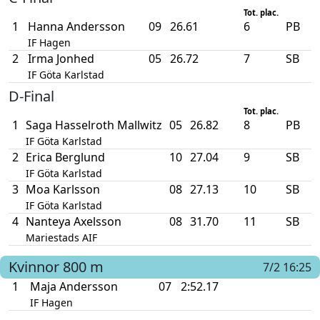
Tot. plac.
1
Hanna Andersson
09
26.61
6
PB
IF Hagen
2
Irma Jonhed
05
26.72
7
SB
IF Göta Karlstad
D-Final
Tot. plac.
1
Saga Hasselroth Mallwitz
05
26.82
8
PB
IF Göta Karlstad
2
Erica Berglund
10
27.04
9
SB
IF Göta Karlstad
3
Moa Karlsson
08
27.13
10
SB
IF Göta Karlstad
4
Nanteya Axelsson
08
31.70
11
SB
Mariestads AIF
Kvinnor
800 m
7/2 16:25
1
Maja Andersson
07
2:52.17
IF Hagen