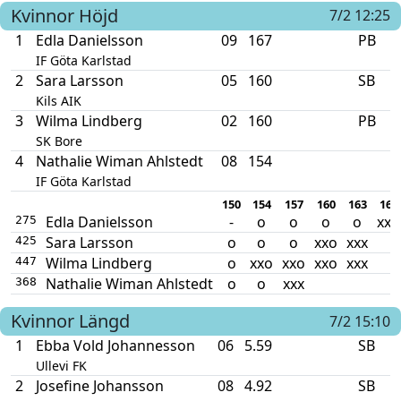
Kvinnor
Höjd
7/2 12:25
1
Edla Danielsson
09
167
PB
IF Göta Karlstad
2
Sara Larsson
05
160
SB
Kils AIK
3
Wilma Lindberg
02
160
PB
SK Bore
4
Nathalie Wiman Ahlstedt
08
154
IF Göta Karlstad
150
154
157
160
163
167
Edla Danielsson
-
o
o
o
o
xxo
275
Sara Larsson
o
o
o
xxo
xxx
425
Wilma Lindberg
o
xxo
xxo
xxo
xxx
447
Nathalie Wiman Ahlstedt
o
o
xxx
368
Kvinnor
Längd
7/2 15:10
1
Ebba Vold Johannesson
06
5.59
SB
Ullevi FK
2
Josefine Johansson
08
4.92
SB