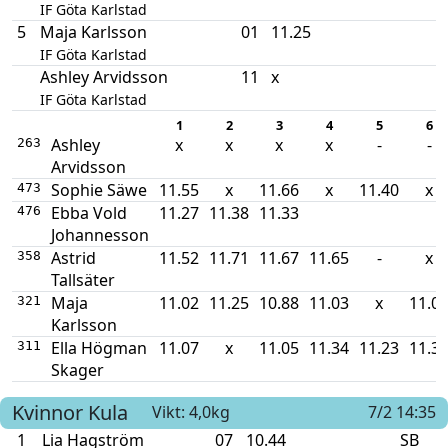
IF Göta Karlstad
5
Maja Karlsson
01
11.25
IF Göta Karlstad
Ashley Arvidsson
11
x
IF Göta Karlstad
1
2
3
4
5
6
Ashley
x
x
x
x
-
-
263
Arvidsson
Sophie Säwe
11.55
x
11.66
x
11.40
x
473
Ebba Vold
11.27
11.38
11.33
476
Johannesson
Astrid
11.52
11.71
11.67
11.65
-
x
358
Tallsäter
Maja
11.02
11.25
10.88
11.03
x
11.0
321
Karlsson
Ella Högman
11.07
x
11.05
11.34
11.23
11.3
311
Skager
Kvinnor
Kula
Vikt: 4,0kg
7/2 14:35
1
Lia Hagström
07
10.44
SB