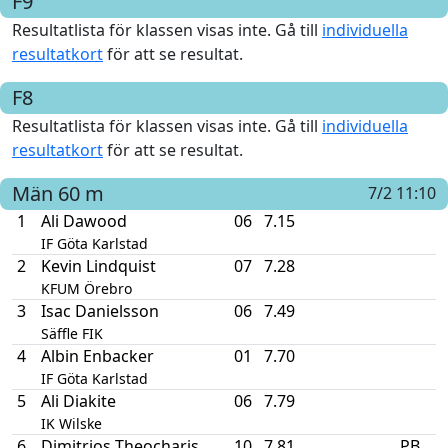
F9
Resultatlista för klassen visas inte. Gå till
individuella
resultatkort
för att se resultat.
F8
Resultatlista för klassen visas inte. Gå till
individuella
resultatkort
för att se resultat.
Män
60 m
7/2 11:10
1
Ali Dawood
06
7.15
IF Göta Karlstad
2
Kevin Lindquist
07
7.28
KFUM Örebro
3
Isac Danielsson
06
7.49
Säffle FIK
4
Albin Enbacker
01
7.70
IF Göta Karlstad
5
Ali Diakite
06
7.79
IK Wilske
6
Dimitrios Theocharis
10
7.81
PB