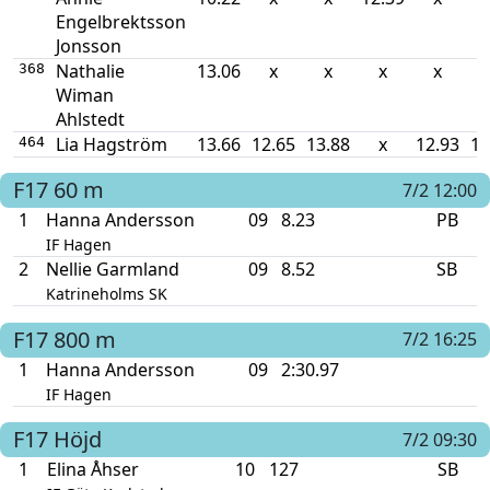
Engelbrektsson
Jonsson
Nathalie
13.06
x
x
x
x
368
Wiman
Ahlstedt
Lia Hagström
13.66
12.65
13.88
x
12.93
14
464
F17
60 m
7/2 12:00
1
Hanna Andersson
09
8.23
PB
IF Hagen
2
Nellie Garmland
09
8.52
SB
Katrineholms SK
F17
800 m
7/2 16:25
1
Hanna Andersson
09
2:30.97
IF Hagen
F17
Höjd
7/2 09:30
1
Elina Åhser
10
127
SB