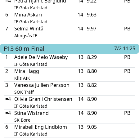
=4
Petra Tijanic Berglund
14
9.22
PB
IF Göta Karlstad
6
Mina Askari
14
9.63
IF Göta Karlstad
7
Selma Wintå
14
9.97
PB
Alingsås IF
F13
60 m
Final
7/2 11:25
1
Adele De Melo Wäseby
13
8.29
PB
IF Göta Karlstad
2
Mira Hägg
13
8.80
PB
Kils AIK
3
Vanessa Jullien Persson
13
8.82
SOK Träff
=4
Olivia Granli Christensen
14
8.90
IF Göta Karlstad
=4
Stina Wistrand
14
8.90
PB
SK Bore
6
Mirabell Eng Lindblom
13
9.05
IF Göta Karlstad