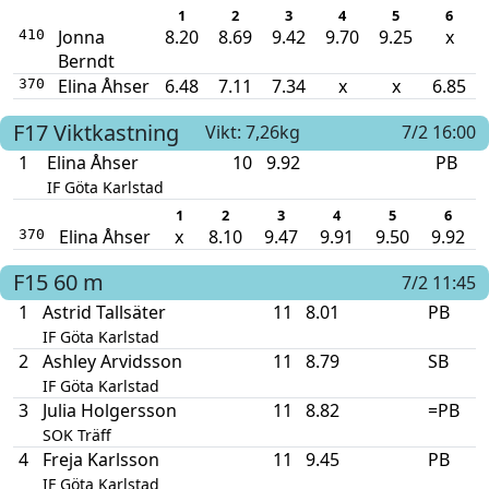
1
2
3
4
5
6
Jonna
8.20
8.69
9.42
9.70
9.25
x
410
Berndt
Elina Åhser
6.48
7.11
7.34
x
x
6.85
370
F17
Viktkastning
Vikt: 7,26kg
7/2 16:00
1
Elina Åhser
10
9.92
PB
IF Göta Karlstad
1
2
3
4
5
6
Elina Åhser
x
8.10
9.47
9.91
9.50
9.92
370
F15
60 m
7/2 11:45
1
Astrid Tallsäter
11
8.01
PB
IF Göta Karlstad
2
Ashley Arvidsson
11
8.79
SB
IF Göta Karlstad
3
Julia Holgersson
11
8.82
=PB
SOK Träff
4
Freja Karlsson
11
9.45
PB
IF Göta Karlstad