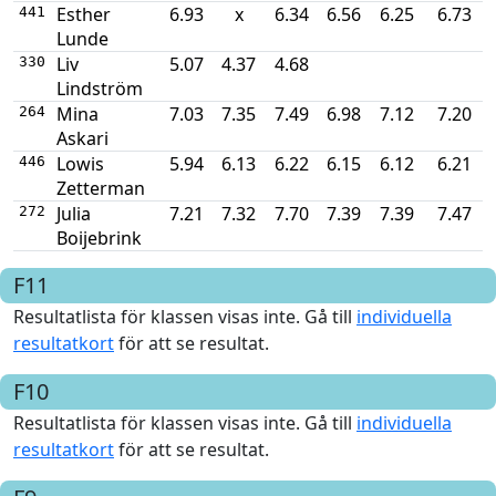
Esther
6.93
x
6.34
6.56
6.25
6.73
441
Lunde
Liv
5.07
4.37
4.68
330
Lindström
Mina
7.03
7.35
7.49
6.98
7.12
7.20
264
Askari
Lowis
5.94
6.13
6.22
6.15
6.12
6.21
446
Zetterman
Julia
7.21
7.32
7.70
7.39
7.39
7.47
272
Boijebrink
F11
Resultatlista för klassen visas inte. Gå till
individuella
resultatkort
för att se resultat.
F10
Resultatlista för klassen visas inte. Gå till
individuella
resultatkort
för att se resultat.