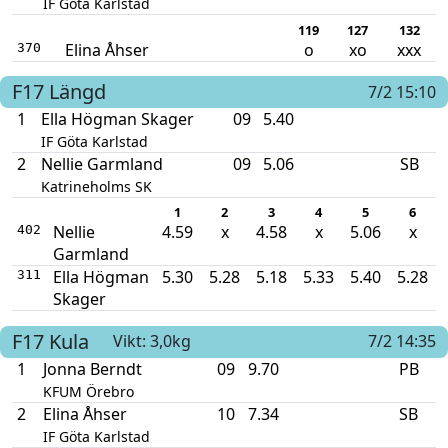
IF Göta Karlstad
119
127
132
Elina Åhser
o
xo
xxx
370
F17
Längd
7/2 15:10
1
Ella Högman Skager
09
5.40
IF Göta Karlstad
2
Nellie Garmland
09
5.06
SB
Katrineholms SK
1
2
3
4
5
6
Nellie
4.59
x
4.58
x
5.06
x
402
Garmland
Ella Högman
5.30
5.28
5.18
5.33
5.40
5.28
311
Skager
F17
Kula
Vikt: 3,0kg
7/2 14:35
1
Jonna Berndt
09
9.70
PB
KFUM Örebro
2
Elina Åhser
10
7.34
SB
IF Göta Karlstad