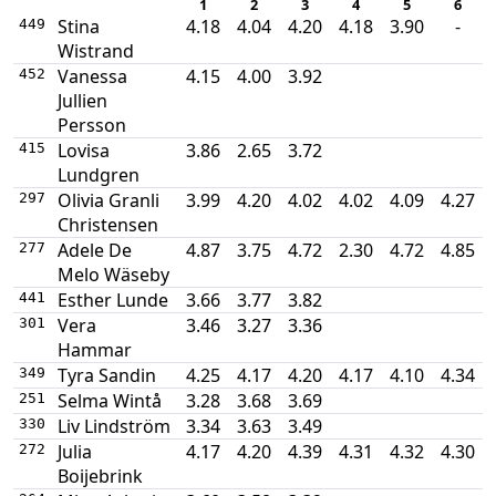
1
2
3
4
5
6
Stina
4.18
4.04
4.20
4.18
3.90
-
449
Wistrand
Vanessa
4.15
4.00
3.92
452
Jullien
Persson
Lovisa
3.86
2.65
3.72
415
Lundgren
Olivia Granli
3.99
4.20
4.02
4.02
4.09
4.27
297
Christensen
Adele De
4.87
3.75
4.72
2.30
4.72
4.85
277
Melo Wäseby
Esther Lunde
3.66
3.77
3.82
441
Vera
3.46
3.27
3.36
301
Hammar
Tyra Sandin
4.25
4.17
4.20
4.17
4.10
4.34
349
Selma Wintå
3.28
3.68
3.69
251
Liv Lindström
3.34
3.63
3.49
330
Julia
4.17
4.20
4.39
4.31
4.32
4.30
272
Boijebrink