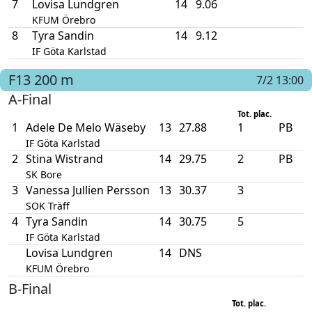
7
Lovisa Lundgren
14
9.06
KFUM Örebro
8
Tyra Sandin
14
9.12
IF Göta Karlstad
F13
200 m
7/2 13:00
A-Final
Tot. plac.
1
Adele De Melo Wäseby
13
27.88
1
PB
IF Göta Karlstad
2
Stina Wistrand
14
29.75
2
PB
SK Bore
3
Vanessa Jullien Persson
13
30.37
3
SOK Träff
4
Tyra Sandin
14
30.75
5
IF Göta Karlstad
Lovisa Lundgren
14
DNS
KFUM Örebro
B-Final
Tot. plac.