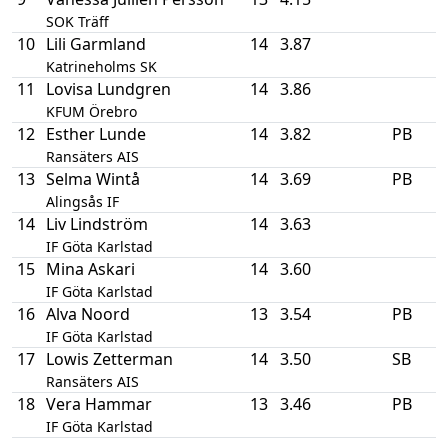
SOK Träff
10
Lili Garmland
14
3.87
Katrineholms SK
11
Lovisa Lundgren
14
3.86
KFUM Örebro
12
Esther Lunde
14
3.82
PB
Ransäters AIS
13
Selma Wintå
14
3.69
PB
Alingsås IF
14
Liv Lindström
14
3.63
IF Göta Karlstad
15
Mina Askari
14
3.60
IF Göta Karlstad
16
Alva Noord
13
3.54
PB
IF Göta Karlstad
17
Lowis Zetterman
14
3.50
SB
Ransäters AIS
18
Vera Hammar
13
3.46
PB
IF Göta Karlstad