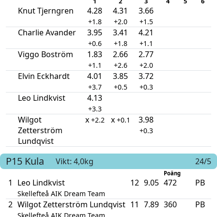
1
2
3
4
5
6
Knut Tjerngren
4.28
4.31
3.66
+1.8
+2.0
+1.5
Charlie Avander
3.95
3.41
4.21
+0.6
+1.8
+1.1
Viggo Boström
1.83
2.66
2.77
+1.1
+2.6
+2.0
Elvin Eckhardt
4.01
3.85
3.72
+3.7
+0.5
+0.3
Leo Lindkvist
4.13
+3.3
Wilgot
x
x
3.98
+2.2
+0.1
Zetterström
+0.3
Lundqvist
P15
Kula
Vikt: 4,0kg
24/5
Poäng
1
Leo Lindkvist
12
9.05
472
PB
Skellefteå AIK Dream Team
2
Wilgot Zetterström Lundqvist
11
7.89
360
PB
Skellefteå AIK Dream Team