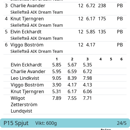
3
Charlie Avander
12
6.72
238
PB
Skellefteå AIK Dream Team
4
Knut Tjerngren
12
6.17
175
PB
Skellefteå AIK Dream Team
5
Elvin Eckhardt
12
5.85
135
PB
Skellefteå AIK Dream Team
6
Viggo Boström
12
4.17
PB
Skellefteå AIK Dream Team
1
2
3
4
5
6
Elvin Eckhardt
5.85
5.67
5.35
Charlie Avander
5.95
6.59
6.72
Leo Lindkvist
9.05
8.39
7.98
Viggo Boström
3.90
4.17
4.13
Knut Tjerngren
5.31
6.17
6.06
Wilgot
7.89
7.55
7.71
Zetterström
Lundqvist
P15
Spjut
Vikt: 600g
24/5