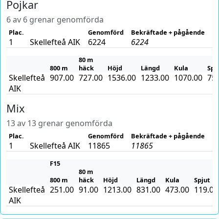
Pojkar
6 av 6 grenar genomförda
Plac.
Genomförd
Bekräftade + pågående
1
Skellefteå AIK
6224
6224
80 m
800 m
häck
Höjd
Längd
Kula
Spj
Skellefteå
907.00
727.00
1536.00
1233.00
1070.00
75
AIK
Mix
13 av 13 grenar genomförda
Plac.
Genomförd
Bekräftade + pågående
1
Skellefteå AIK
11865
11865
F15
80 m
800 m
häck
Höjd
Längd
Kula
Spjut
Skellefteå
251.00
91.00
1213.00
831.00
473.00
119.00
AIK