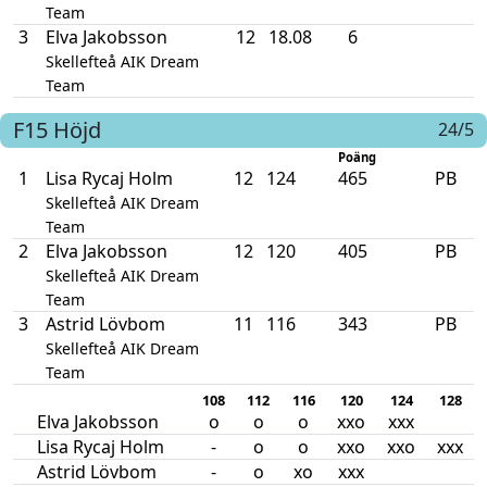
Team
3
Elva Jakobsson
12
18.08
6
Skellefteå AIK Dream
Team
F15
Höjd
24/5
Poäng
1
Lisa Rycaj Holm
12
124
465
PB
Skellefteå AIK Dream
Team
2
Elva Jakobsson
12
120
405
PB
Skellefteå AIK Dream
Team
3
Astrid Lövbom
11
116
343
PB
Skellefteå AIK Dream
Team
108
112
116
120
124
128
Elva Jakobsson
o
o
o
xxo
xxx
Lisa Rycaj Holm
-
o
o
xxo
xxo
xxx
Astrid Lövbom
-
o
xo
xxx