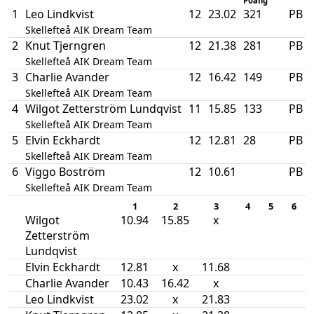
Poäng
1
Leo Lindkvist
12
23.02
321
PB
Skellefteå AIK Dream Team
2
Knut Tjerngren
12
21.38
281
PB
Skellefteå AIK Dream Team
3
Charlie Avander
12
16.42
149
PB
Skellefteå AIK Dream Team
4
Wilgot Zetterström Lundqvist
11
15.85
133
PB
Skellefteå AIK Dream Team
5
Elvin Eckhardt
12
12.81
28
PB
Skellefteå AIK Dream Team
6
Viggo Boström
12
10.61
PB
Skellefteå AIK Dream Team
1
2
3
4
5
6
Wilgot
10.94
15.85
x
Zetterström
Lundqvist
Elvin Eckhardt
12.81
x
11.68
Charlie Avander
10.43
16.42
x
Leo Lindkvist
23.02
x
21.83