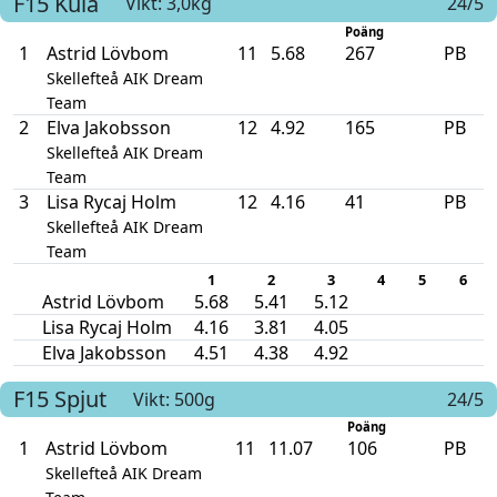
F15
Kula
Vikt: 3,0kg
24/5
Poäng
1
Astrid Lövbom
11
5.68
267
PB
Skellefteå AIK Dream
Team
2
Elva Jakobsson
12
4.92
165
PB
Skellefteå AIK Dream
Team
3
Lisa Rycaj Holm
12
4.16
41
PB
Skellefteå AIK Dream
Team
1
2
3
4
5
6
Astrid Lövbom
5.68
5.41
5.12
Lisa Rycaj Holm
4.16
3.81
4.05
Elva Jakobsson
4.51
4.38
4.92
F15
Spjut
Vikt: 500g
24/5
Poäng
1
Astrid Lövbom
11
11.07
106
PB
Skellefteå AIK Dream