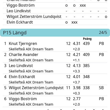
Viggo Boström
o
o
xxx
Leo Lindkvist
-
-
-
-
-
-
Wilgot Zetterström Lundqvist
-
-
-
-
-
o
Elvin Eckhardt
o
xxx
P15
Längd
24/5
Poäng
1
Knut Tjerngren
12
4.31
439
PB
Skellefteå AIK Dream Team
+2.0
2
Charlie Avander
12
4.21
409
PB
Skellefteå AIK Dream Team
+1.1
3
Leo Lindkvist
12
4.13
385
Skellefteå AIK Dream Team
+3.3
4
Elvin Eckhardt
12
4.01
348
Skellefteå AIK Dream Team
+3.7
5
Wilgot Zetterström Lundqvist
11
3.98
338
SB
Skellefteå AIK Dream Team
+0.3
6
Viggo Boström
12
2.77
PB
Skellefteå AIK Dream Team
+2.0