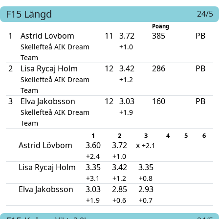
F15
Längd
24/5
Poäng
1
Astrid Lövbom
11
3.72
385
PB
Skellefteå AIK Dream
+1.0
Team
2
Lisa Rycaj Holm
12
3.42
286
PB
Skellefteå AIK Dream
+1.2
Team
3
Elva Jakobsson
12
3.03
160
PB
Skellefteå AIK Dream
+1.9
Team
1
2
3
4
5
6
Astrid Lövbom
3.60
3.72
x
+2.1
+2.4
+1.0
Lisa Rycaj Holm
3.35
3.42
3.35
+3.1
+1.2
+0.8
Elva Jakobsson
3.03
2.85
2.93
+1.9
+0.6
+0.7