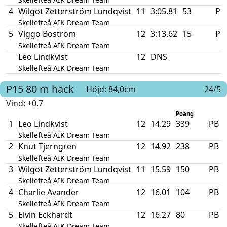
4
Wilgot Zetterström Lundqvist
11
3:05.81
53
PB
Skellefteå AIK Dream Team
5
Viggo Boström
12
3:13.62
15
PB
Skellefteå AIK Dream Team
Leo Lindkvist
12
DNS
Skellefteå AIK Dream Team
P15
80 m häck
Höjd: 84,0cm
24/5
Vind
: +0.7
Poäng
1
Leo Lindkvist
12
14.29
339
PB
Skellefteå AIK Dream Team
2
Knut Tjerngren
12
14.92
238
PB
Skellefteå AIK Dream Team
3
Wilgot Zetterström Lundqvist
11
15.59
150
PB
Skellefteå AIK Dream Team
4
Charlie Avander
12
16.01
104
PB
Skellefteå AIK Dream Team
5
Elvin Eckhardt
12
16.27
80
PB
Skellefteå AIK Dream Team