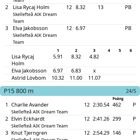
Team
2
Lisa Rycaj Holm
12
8.32
13
PB
Skellefteå AIK Dream
Team
3
Elva Jakobsson
12
6.97
PB
Skellefteå AIK Dream
Team
1
2
3
4
5
6
Lisa Rycaj
5.91
8.32
4.82
Holm
Elva Jakobsson
6.97
6.83
x
Astrid Lövbom
10.32
11.00
11.07
P15
800 m
24/5
Poäng
1
Charlie Avander
12
2:30.54
462
PB
Skellefteå AIK Dream Team
2
Elvin Eckhardt
12
2:41.26
299
PB
Skellefteå AIK Dream Team
3
Knut Tjerngren
12
2:54.29
146
PB
Skellefteå AIK Dream Team