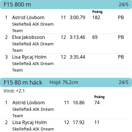
F15
800 m
24/5
Poäng
1
Astrid Lövbom
11
3:00.79
182
PB
Skellefteå AIK Dream
Team
2
Elva Jakobsson
12
3:13.46
69
PB
Skellefteå AIK Dream
Team
3
Lisa Rycaj Holm
12
3:35.44
PB
Skellefteå AIK Dream
Team
F15
80 m häck
Höjd: 76,2cm
24/5
Vind
: +2.1
Poäng
1
Astrid Lövbom
11
16.86
74
Skellefteå AIK Dream
Team
2
Lisa Rycaj Holm
12
17.92
11
Skellefteå AIK Dream