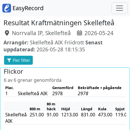
EasyRecord
Resultat Kraftmätningen Skellefteå
Norrvalla IP, Skellefteå
2026-05-24
Arrangör:
Skellefteå AIK Friidrott
Senast
uppdaterad:
2026-05-28 18:15:35
Fler filter
Flickor
6 av 6 grenar genomförda
Plac.
Genomförd
Bekräftade + pågående
1
Skellefteå AIK
2978
2978
80 m
800 m
häck
Höjd
Längd
Kula
Spjut
Skellefteå
251.00
91.00
1213.00
831.00
473.00
119.00
AIK