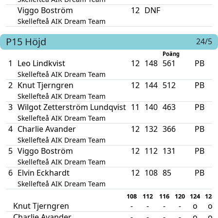
Viggo Boström
12
DNF
Skellefteå AIK Dream Team
P15
Höjd
24/5
Poäng
1
Leo Lindkvist
12
148
561
PB
Skellefteå AIK Dream Team
2
Knut Tjerngren
12
144
512
PB
Skellefteå AIK Dream Team
3
Wilgot Zetterström Lundqvist
11
140
463
PB
Skellefteå AIK Dream Team
4
Charlie Avander
12
132
366
PB
Skellefteå AIK Dream Team
5
Viggo Boström
12
112
131
PB
Skellefteå AIK Dream Team
6
Elvin Eckhardt
12
108
85
PB
Skellefteå AIK Dream Team
108
112
116
120
124
128
Knut Tjerngren
-
-
-
-
o
o
Charlie Avander
-
-
-
-
o
o