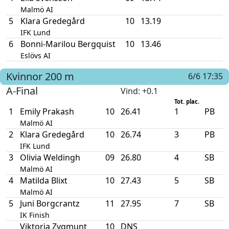
Malmö AI
5
Klara Gredegård
10
13.19
IFK Lund
6
Bonni-Marilou Bergquist
10
13.46
Eslövs AI
Kvinnor
200 m
6/6 17:35
A-Final
Vind
: +0.1
Tot. plac.
1
Emily Prakash
10
26.41
1
PB
Malmö AI
2
Klara Gredegård
10
26.74
3
PB
IFK Lund
3
Olivia Weldingh
09
26.80
4
SB
Malmö AI
4
Matilda Blixt
10
27.43
5
SB
Malmö AI
5
Juni Borgcrantz
11
27.95
7
SB
IK Finish
Viktoria Zygmunt
10
DNS