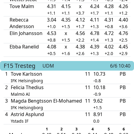
Tove Malm
4.31
4.15
x
4.24
4.28
4.26
+1.1
+1.1
+3.7
+1.7
+1.1
+1.2
Rebecca
3.04
4.35
4.12
4.11
4.31
4.40
Andersson
+1.0
+1.5
+1.7
+1.3
+0.8
+3.6
Elin Johansson
4.53
x
4.56
4.78
4.72
4.76
+0.8
+1.5
+2.2
+1.4
+1.3
+2.5
Ebba Ranelid
4.08
x
4.38
4.39
4.02
4.45
+0.5
+1.6
+2.6
+1.3
+2.0
+2.9
F15
Tresteg
UDM
6/6 10:40
1
Tove Karlsson
11
10.73
PB
IFK Helsingborg
-0.8
2
Felicia Thedius
11
10.18
PB
Malmö AI
-0.9
3
Magda Bengtsson El-Mohamed
11
9.62
PB
IFK Helsingborg
+1.5
4
Astrid Asplund
11
8.91
PB
Ystads IF
0.0
1
2
3
4
5
6