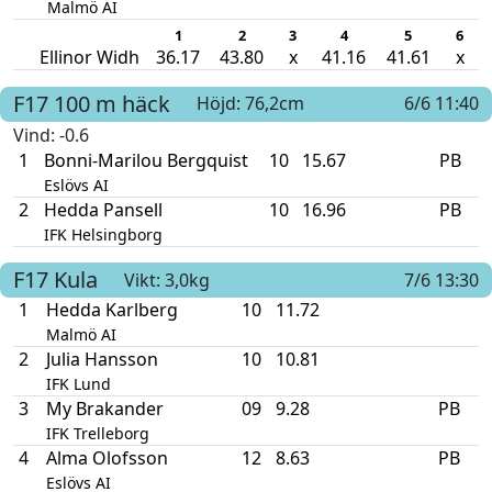
Malmö AI
1
2
3
4
5
6
Ellinor Widh
36.17
43.80
x
41.16
41.61
x
F17
100 m häck
Höjd: 76,2cm
6/6 11:40
Vind
: -0.6
1
Bonni-Marilou Bergquist
10
15.67
PB
Eslövs AI
2
Hedda Pansell
10
16.96
PB
IFK Helsingborg
F17
Kula
Vikt: 3,0kg
7/6 13:30
1
Hedda Karlberg
10
11.72
Malmö AI
2
Julia Hansson
10
10.81
IFK Lund
3
My Brakander
09
9.28
PB
IFK Trelleborg
4
Alma Olofsson
12
8.63
PB
Eslövs AI