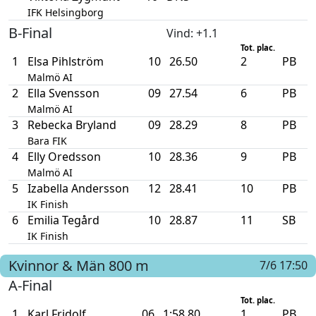
IFK Helsingborg
B-Final
Vind
: +1.1
Tot. plac.
1
Elsa Pihlström
10
26.50
2
PB
Malmö AI
2
Ella Svensson
09
27.54
6
PB
Malmö AI
3
Rebecka Bryland
09
28.29
8
PB
Bara FIK
4
Elly Oredsson
10
28.36
9
PB
Malmö AI
5
Izabella Andersson
12
28.41
10
PB
IK Finish
6
Emilia Tegård
10
28.87
11
SB
IK Finish
Kvinnor & Män
800 m
7/6 17:50
A-Final
Tot. plac.
1
Karl Fridolf
06
1:58.80
1
PB