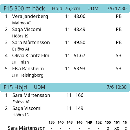
F15
300 m häck
Höjd: 76,2cm
UDM
7/6 17:30
1
Vera Janderberg
11
48.06
PB
Malmö AI
2
Saga Viscomi
11
48.49
PB
Höörs IS
3
Sara Mårtensson
11
49.50
PB
Eslövs AI
4
Olivia Krantz Elm
11
51.67
SB
IK Finish
5
Elsa Ransheim
11
53.93
SB
IFK Helsingborg
F15
Höjd
UDM
7/6 10:30
1
Sara Mårtensson
11
166
Eslövs AI
2
Saga Viscomi
11
149
Höörs IS
135
140
143
146
149
152
155
161
166
Sara Mårtensson
-
-
-
-
-
-
o
xo
o