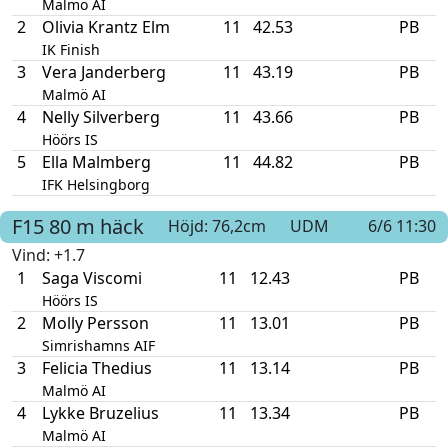
Malmö AI
2
Olivia Krantz Elm
11
42.53
PB
IK Finish
3
Vera Janderberg
11
43.19
PB
Malmö AI
4
Nelly Silverberg
11
43.66
PB
Höörs IS
5
Ella Malmberg
11
44.82
PB
IFK Helsingborg
F15
80 m häck
Höjd: 76,2cm
UDM
6/6 11:30
Vind
: +1.7
1
Saga Viscomi
11
12.43
PB
Höörs IS
2
Molly Persson
11
13.01
PB
Simrishamns AIF
3
Felicia Thedius
11
13.14
PB
Malmö AI
4
Lykke Bruzelius
11
13.34
PB
Malmö AI