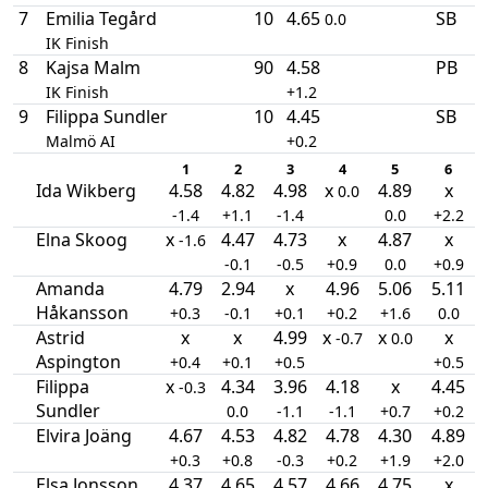
7
Emilia Tegård
10
4.65
SB
0.0
IK Finish
8
Kajsa Malm
90
4.58
PB
IK Finish
+1.2
9
Filippa Sundler
10
4.45
SB
Malmö AI
+0.2
1
2
3
4
5
6
Ida Wikberg
4.58
4.82
4.98
x
4.89
x
0.0
-1.4
+1.1
-1.4
0.0
+2.2
Elna Skoog
x
4.47
4.73
x
4.87
x
-1.6
-0.1
-0.5
+0.9
0.0
+0.9
Amanda
4.79
2.94
x
4.96
5.06
5.11
Håkansson
+0.3
-0.1
+0.1
+0.2
+1.6
0.0
Astrid
x
x
4.99
x
x
x
-0.7
0.0
Aspington
+0.4
+0.1
+0.5
+0.5
Filippa
x
4.34
3.96
4.18
x
4.45
-0.3
Sundler
0.0
-1.1
-1.1
+0.7
+0.2
Elvira Joäng
4.67
4.53
4.82
4.78
4.30
4.89
+0.3
+0.8
-0.3
+0.2
+1.9
+2.0
Elsa Jonsson
4.37
4.65
4.57
4.66
4.75
x