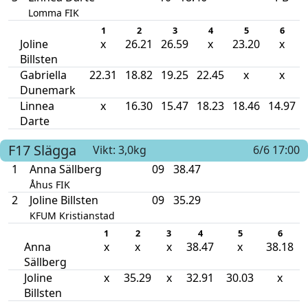
Lomma FIK
1
2
3
4
5
6
Joline
x
26.21
26.59
x
23.20
x
Billsten
Gabriella
22.31
18.82
19.25
22.45
x
x
Dunemark
Linnea
x
16.30
15.47
18.23
18.46
14.97
Darte
F17
Slägga
Vikt: 3,0kg
6/6 17:00
1
Anna Sällberg
09
38.47
Åhus FIK
2
Joline Billsten
09
35.29
KFUM Kristianstad
1
2
3
4
5
6
Anna
x
x
x
38.47
x
38.18
Sällberg
Joline
x
35.29
x
32.91
30.03
x
Billsten