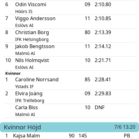
6
Odin Viscomi
09
2:10.80
Höörs IS
7
Viggo Andersson
11
2:10.85
Eslövs AI
8
Christian Borg
80
2:13.39
IFK Helsingborg
9
Jakob Bengtsson
11
2:14.12
Malmö AI
10
Nils Holmqvist
10
2:21.71
Eslövs AI
Kvinnor
1
Caroline Norrsand
85
2:28.41
Ystads IF
2
Elvira Joäng
09
2:29.83
IFK Trelleborg
Carla Biss
10
DNF
Malmö AI
Kvinnor
Höjd
7/6 13:20
1
Kajsa Malm
90
145
PB