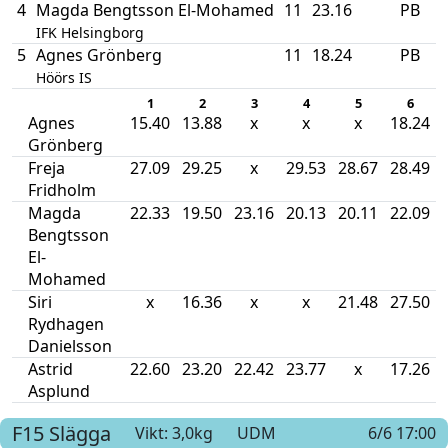
4
Magda Bengtsson El-Mohamed
11
23.16
PB
IFK Helsingborg
5
Agnes Grönberg
11
18.24
PB
Höörs IS
1
2
3
4
5
6
Agnes
15.40
13.88
x
x
x
18.24
Grönberg
Freja
27.09
29.25
x
29.53
28.67
28.49
Fridholm
Magda
22.33
19.50
23.16
20.13
20.11
22.09
Bengtsson
El-
Mohamed
Siri
x
16.36
x
x
21.48
27.50
Rydhagen
Danielsson
Astrid
22.60
23.20
22.42
23.77
x
17.26
Asplund
F15
Slägga
Vikt: 3,0kg
UDM
6/6 17:00