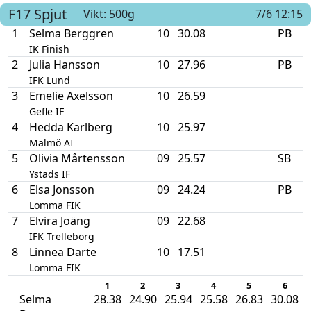
F17
Spjut
Vikt: 500g
7/6 12:15
1
Selma Berggren
10
30.08
PB
IK Finish
2
Julia Hansson
10
27.96
PB
IFK Lund
3
Emelie Axelsson
10
26.59
Gefle IF
4
Hedda Karlberg
10
25.97
Malmö AI
5
Olivia Mårtensson
09
25.57
SB
Ystads IF
6
Elsa Jonsson
09
24.24
PB
Lomma FIK
7
Elvira Joäng
09
22.68
IFK Trelleborg
8
Linnea Darte
10
17.51
Lomma FIK
1
2
3
4
5
6
Selma
28.38
24.90
25.94
25.58
26.83
30.08