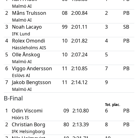
Malmö AI
2
Måns Trulsson
08
2:00.84
2
PB
Malmö AI
3
Noah Lacayo
99
2:01.11
3
SB
IFK Lund
4
Rolex Omondi
10
2:01.82
4
PB
Hässleholms AIS
5
Olle Ånskog
10
2:07.24
5
Malmö AI
6
Viggo Andersson
11
2:10.85
7
PB
Eslövs AI
7
Jakob Bengtsson
11
2:14.12
9
Malmö AI
B-Final
Tot. plac.
1
Odin Viscomi
09
2:10.80
6
PB
Höörs IS
2
Christian Borg
80
2:13.39
8
PB
IFK Helsingborg