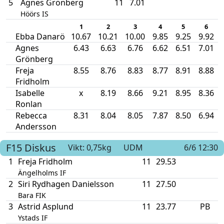
5
Agnes Grönberg
11
7.01
Höörs IS
1
2
3
4
5
6
Ebba Danarö
10.67
10.21
10.00
9.85
9.25
9.92
Agnes
6.43
6.63
6.76
6.62
6.51
7.01
Grönberg
Freja
8.55
8.76
8.83
8.77
8.91
8.88
Fridholm
Isabelle
x
8.19
8.66
9.21
8.95
8.36
Ronlan
Rebecca
8.31
8.04
8.05
7.87
8.50
6.94
Andersson
F15
Diskus
Vikt: 0,75kg
UDM
6/6 12:30
1
Freja Fridholm
11
29.53
Ängelholms IF
2
Siri Rydhagen Danielsson
11
27.50
Bara FIK
3
Astrid Asplund
11
23.77
PB
Ystads IF