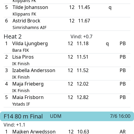
Klippans FK
5
Tilde Johansson
12
11.45
q
Klippans FK
6
Astrid Brock
12
11.67
Simrishamns AIF
Heat 2
Vind
: +0.7
1
Vilda Ljungberg
12
11.18
q
PB
Bara FIK
2
Lisa Piros
12
11.51
PB
IK Finish
3
Izabella Andersson
12
11.52
PB
IK Finish
4
Maja Frieberg
12
12.02
PB
IK Finish
5
Maia Frisborn
12
12.82
PB
Ystads IF
F14
80 m
Final
UDM
7/6 16:00
Vind
: +1.1
1
Majken Arwedsson
12
10.63
AR