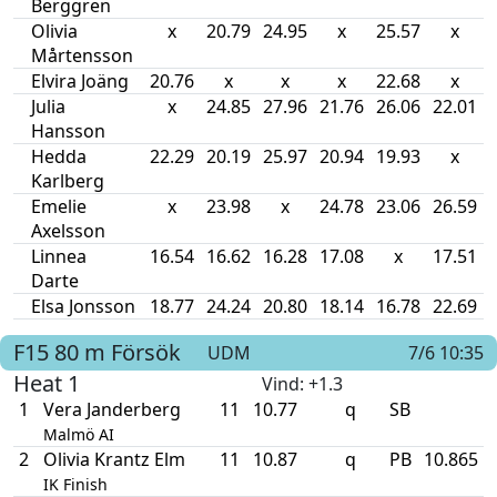
Berggren
Olivia
x
20.79
24.95
x
25.57
x
Mårtensson
Elvira Joäng
20.76
x
x
x
22.68
x
Julia
x
24.85
27.96
21.76
26.06
22.01
Hansson
Hedda
22.29
20.19
25.97
20.94
19.93
x
Karlberg
Emelie
x
23.98
x
24.78
23.06
26.59
Axelsson
Linnea
16.54
16.62
16.28
17.08
x
17.51
Darte
Elsa Jonsson
18.77
24.24
20.80
18.14
16.78
22.69
F15
80 m
Försök
UDM
7/6 10:35
Heat 1
Vind
: +1.3
1
Vera Janderberg
11
10.77
q
SB
Malmö AI
2
Olivia Krantz Elm
11
10.87
q
PB
10.865
IK Finish