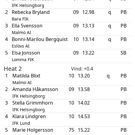
IFK Helsingborg
2
Rebecka Bryland
09
12.98
q
PB
Bara FIK
3
Ella Svensson
09
13.13
q
PB
Malmö AI
4
Bonni-Marilou Bergquist
10
13.14
q
PB
Eslövs AI
5
Elsa Jonsson
09
13.22
SB
Lomma FIK
Heat 2
Vind
: +0.4
1
Matilda Blixt
10
13.20
q
PB
Malmö AI
2
Amanda Håkansson
09
13.58
PB
IFK Helsingborg
3
Stella Grimmhorn
10
14.02
PB
IFK Helsingborg
4
Klara Lindgren
10
14.53
PB
IFK Lund
5
Marie Holgersson
75
15.22
PB