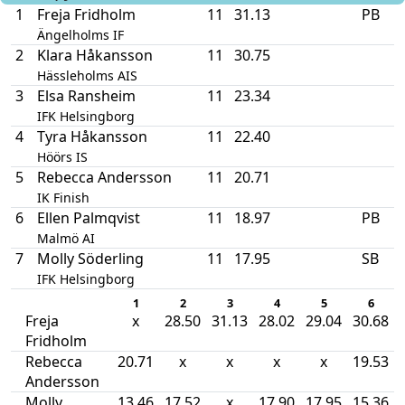
1
Freja Fridholm
11
31.13
PB
Ängelholms IF
2
Klara Håkansson
11
30.75
Hässleholms AIS
3
Elsa Ransheim
11
23.34
IFK Helsingborg
4
Tyra Håkansson
11
22.40
Höörs IS
5
Rebecca Andersson
11
20.71
IK Finish
6
Ellen Palmqvist
11
18.97
PB
Malmö AI
7
Molly Söderling
11
17.95
SB
IFK Helsingborg
1
2
3
4
5
6
Freja
x
28.50
31.13
28.02
29.04
30.68
Fridholm
Rebecca
20.71
x
x
x
x
19.53
Andersson
Molly
13.46
17.52
x
17.90
17.95
15.36