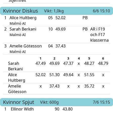
Stjernfelt
Kvinnor
Diskus
Vikt: 1,0kg
6/6 15:10
1
Alice Hultberg
05
52.02
PB
Malmö AI
2
Sarah Berkani
10
49.69
PB
AR i F19
och F17
Malmö AI
klasserna
3
Amelie Götesson
04
37.43
Malmö AI
1
2
3
4
5
6
Sarah
47.49
49.69
47.37
x
48.27
48.79
Berkani
Alice
52.02
51.30
49.64
x
51.55
x
Hultberg
Amelie
x
37.43
x
x
35.72
x
Götesson
Kvinnor
Spjut
Vikt: 600g
7/6 15:15
1
Ellinor Widh
90
43.80