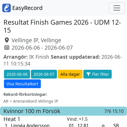
EasyRecord
Resultat Finish Games 2026 - UDM 12-
15
Vellinge IP, Vellinge
2026-06-06 - 2026-06-07
Arrangör:
IK Finish
Senast uppdaterad:
2026-06-
11 10:15:34
2026-06-06
2026-06-07
Alla dagar
Fler filter
Visa Resultatkort
Rekord-förkortningar:
AR = Arenarekord Vellinge IP
Kvinnor
100 m
Försök
7/6 15:10
Heat 1
Vind
: +1.5
1
Linnéa Andersson
01
12.81
q
SB