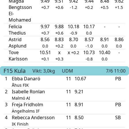
Magda
9.49
9.51
9.42
9.44
8.48
9.62
Bengtsson
+0.7
+0.6
-1.2
+0.2
+0.5
+1.5
El-
Mohamed
Felicia
9.97
9.88
10.18
10.17
-
-
Thedius
+0.7
+0.6
-0.9
0.0
Astrid
8.56
8.83
8.70
8.57
8.91
8.86
Asplund
0.0
+0.2
0.0
-1.0
0.0
0.0
Tove
10.51
x
x
10.73
10.40
-
+0.2
Karlsson
+0.1
+0.3
-0.8
0.0
F15
Kula
Vikt: 3,0kg
UDM
7/6 11:00
1
Ebba Danarö
11
10.67
PB
Åhus FIK
2
Isabelle Ronlan
11
9.21
Malmö AI
3
Freja Fridholm
11
8.91
PB
Ängelholms IF
4
Rebecca Andersson
11
8.50
SB
IK Finish