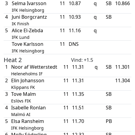
3
Selma Ivarsson
11
10.87
q
SB
10.866
IFK Helsingborg
4
Juni Borgcrantz
11
10.93
q
SB
IK Finish
5
Alice El-Zebda
11
11.16
q
IFK Lund
Tove Karlsson
11
DNS
IFK Helsingborg
Heat 2
Vind
: +1.5
1
Noor af Wetterstedt
11
11.31
q
SB
11.301
Heleneholms IF
2
Elin Johansson
11
11.31
11.304
Klippans FK
3
Tove Malm
11
11.35
SB
Eslövs FIK
4
Isabelle Ronlan
11
11.51
SB
Malmö AI
5
Elsa Ransheim
11
11.70
PB
IFK Helsingborg
6
Molly Söderling
11
12.32
SB