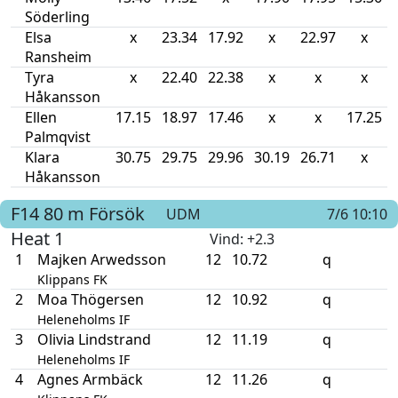
Söderling
Elsa
x
23.34
17.92
x
22.97
x
Ransheim
Tyra
x
22.40
22.38
x
x
x
Håkansson
Ellen
17.15
18.97
17.46
x
x
17.25
Palmqvist
Klara
30.75
29.75
29.96
30.19
26.71
x
Håkansson
F14
80 m
Försök
UDM
7/6 10:10
Heat 1
Vind
: +2.3
1
Majken Arwedsson
12
10.72
q
Klippans FK
2
Moa Thögersen
12
10.92
q
Heleneholms IF
3
Olivia Lindstrand
12
11.19
q
Heleneholms IF
4
Agnes Armbäck
12
11.26
q