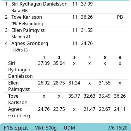
1
Siri Rydhagen Danielsson
11
37.09
Bara FIK
2
Tove Karlsson
11
36.26
PB
IFK Helsingborg
3
Ellen Palmqvist
11
31.55
Malmö AI
4
Agnes Grönberg
11
24.76
Höörs IS
1
2
3
4
5
6
Siri
37.09
35.04
x
x
x
x
Rydhagen
Danielsson
Ellen
26.92
28.75
31.24
x
31.55
x
Palmqvist
Tove
x
x
35.77
32.63
35.49
36.26
Karlsson
Agnes
24.76
23.75
x
21.47
22.67
24.11
Grönberg
F15
Spjut
Vikt: 500g
UDM
7/6 16:20