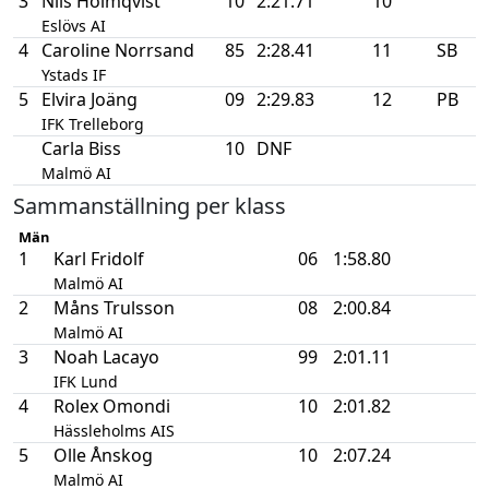
3
Nils Holmqvist
10
2:21.71
10
Eslövs AI
4
Caroline Norrsand
85
2:28.41
11
SB
Ystads IF
5
Elvira Joäng
09
2:29.83
12
PB
IFK Trelleborg
Carla Biss
10
DNF
Malmö AI
Sammanställning per klass
Män
1
Karl Fridolf
06
1:58.80
Malmö AI
2
Måns Trulsson
08
2:00.84
Malmö AI
3
Noah Lacayo
99
2:01.11
IFK Lund
4
Rolex Omondi
10
2:01.82
Hässleholms AIS
5
Olle Ånskog
10
2:07.24
Malmö AI