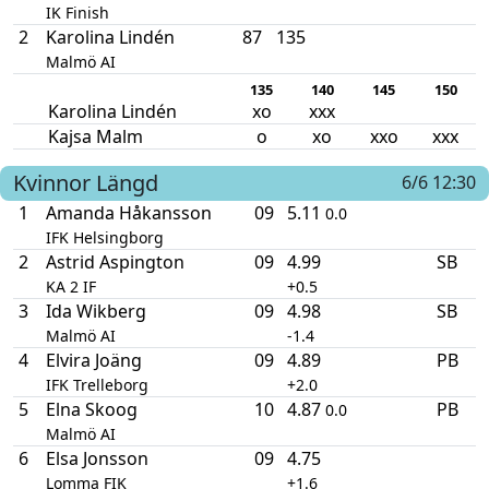
IK Finish
2
Karolina Lindén
87
135
Malmö AI
135
140
145
150
Karolina Lindén
xo
xxx
Kajsa Malm
o
xo
xxo
xxx
Kvinnor
Längd
6/6 12:30
1
Amanda Håkansson
09
5.11
0.0
IFK Helsingborg
2
Astrid Aspington
09
4.99
SB
KA 2 IF
+0.5
3
Ida Wikberg
09
4.98
SB
Malmö AI
-1.4
4
Elvira Joäng
09
4.89
PB
IFK Trelleborg
+2.0
5
Elna Skoog
10
4.87
PB
0.0
Malmö AI
6
Elsa Jonsson
09
4.75
Lomma FIK
+1.6