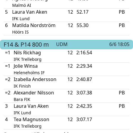
Malmö AI
5
Laura Van Aken
12
52.17
PB
IFK Lund
6
Matilda Nordström
12
55.30
PB
Höörs IS
F14 & P14
800 m
UDM
6/6 18:05
=1
Nils Rickhag
12
2:16.54
IFK Trelleborg
=1
Jolie Winsa
12
2:29.34
Heleneholms IF
=2
Izabella Andersson
12
2:40.87
IK Finish
=2
Alexander Nilsson
12
3:07.38
PB
Bara FIK
3
Laura Van Aken
12
2:42.35
PB
IFK Lund
4
Tea Magnusson
12
3:07.17
IFK Trelleborg