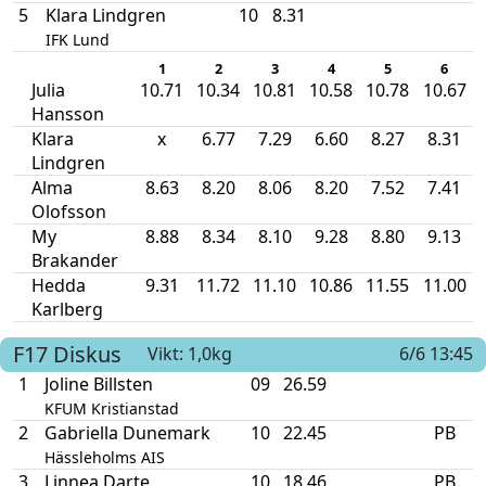
5
Klara Lindgren
10
8.31
IFK Lund
1
2
3
4
5
6
Julia
10.71
10.34
10.81
10.58
10.78
10.67
Hansson
Klara
x
6.77
7.29
6.60
8.27
8.31
Lindgren
Alma
8.63
8.20
8.06
8.20
7.52
7.41
Olofsson
My
8.88
8.34
8.10
9.28
8.80
9.13
Brakander
Hedda
9.31
11.72
11.10
10.86
11.55
11.00
Karlberg
F17
Diskus
Vikt: 1,0kg
6/6 13:45
1
Joline Billsten
09
26.59
KFUM Kristianstad
2
Gabriella Dunemark
10
22.45
PB
Hässleholms AIS
3
Linnea Darte
10
18.46
PB