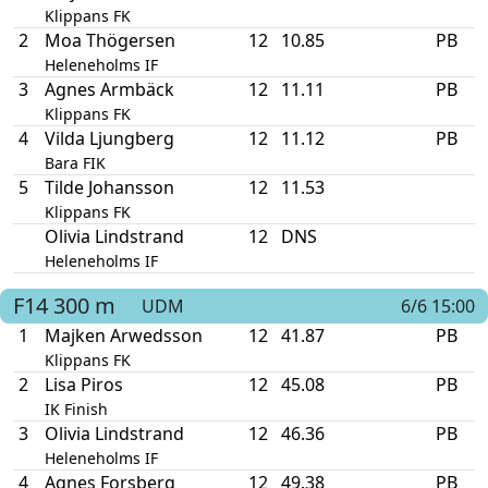
Klippans FK
2
Moa Thögersen
12
10.85
PB
Heleneholms IF
3
Agnes Armbäck
12
11.11
PB
Klippans FK
4
Vilda Ljungberg
12
11.12
PB
Bara FIK
5
Tilde Johansson
12
11.53
Klippans FK
Olivia Lindstrand
12
DNS
Heleneholms IF
F14
300 m
UDM
6/6 15:00
1
Majken Arwedsson
12
41.87
PB
Klippans FK
2
Lisa Piros
12
45.08
PB
IK Finish
3
Olivia Lindstrand
12
46.36
PB
Heleneholms IF
4
Agnes Forsberg
12
49.38
PB