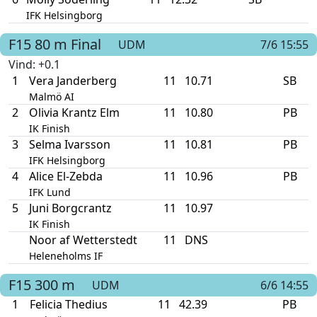
IFK Helsingborg
F15
80 m
Final
UDM
7/6 15:55
Vind
: +0.1
1
Vera Janderberg
11
10.71
SB
Malmö AI
2
Olivia Krantz Elm
11
10.80
PB
IK Finish
3
Selma Ivarsson
11
10.81
PB
IFK Helsingborg
4
Alice El-Zebda
11
10.96
PB
IFK Lund
5
Juni Borgcrantz
11
10.97
IK Finish
Noor af Wetterstedt
11
DNS
Heleneholms IF
F15
300 m
UDM
6/6 14:55
1
Felicia Thedius
11
42.39
PB