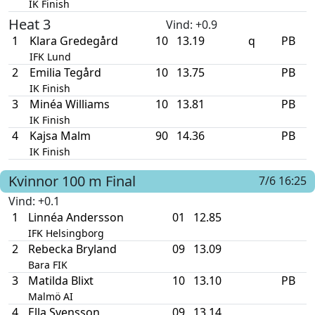
IK Finish
Heat 3
Vind
: +0.9
1
Klara Gredegård
10
13.19
q
PB
IFK Lund
2
Emilia Tegård
10
13.75
PB
IK Finish
3
Minéa Williams
10
13.81
PB
IK Finish
4
Kajsa Malm
90
14.36
PB
IK Finish
Kvinnor
100 m
Final
7/6 16:25
Vind
: +0.1
1
Linnéa Andersson
01
12.85
IFK Helsingborg
2
Rebecka Bryland
09
13.09
Bara FIK
3
Matilda Blixt
10
13.10
PB
Malmö AI
4
Ella Svensson
09
13.14