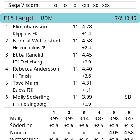
Saga Viscomi
o
o
o
xxo
xo
xxx
F15
Längd
UDM
7/6 13:45
1
Elin Johansson
11
4.78
Klippans FK
+1.4
2
Noor af Wetterstedt
11
4.58
Heleneholms IF
+2.4
3
Ebba Ranelid
11
4.45
IFK Trelleborg
+2.9
4
Rebecca Andersson
11
4.40
IK Finish
+3.6
5
Tove Malm
11
4.31
Eslövs FIK
+1.1
6
Molly Söderling
11
3.99
SB
IFK Helsingborg
+0.9
1
2
3
4
5
6
Molly
3.99
3.95
3.14
3.87
3.98
3.47
Söderling
+0.9
+0.6
+3.6
+2.5
+0.9
+1.3
Noor af
x
x
x
x
4.05
4.58
Wetterstedt
+1.9
+1.4
+1.3
+1.7
+0.9
+2.4