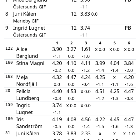
Östersunds GIF
-1.1
8
Juni Kålen
12
3.83
0.0
Marieby GIF
9
Ingrid Lugnet
12
3.74
PB
Östersunds GIF
-1.1
1
2
3
4
5
6
Alice
3.90
3.27
1.61
x
x
x
122
0.0
0.0
0.0
Berglund
-1.1
0.0
-1.0
Stina Magni
4.20
4.10
4.11
3.99
4.04
3.84
160
-0.2
0.0
-1.2
-1.4
-1.4
-2.0
Meja
4.32
4.47
4.24
4.25
x
4.20
163
Nordfjäll
0.0
0.0
-0.4
-1.1
-1.1
-1.6
Felicia
4.40
4.53
x
4.51
4.25
4.47
20
0.0
Lundberg
-0.3
0.0
-1.2
-1.3
-0.8
Ingrid
3.74
x
x
159
0.0
0.0
Lugnet
-1.1
Iris
4.19
4.08
4.56
4.22
4.45
4.47
180
Sandström
-0.5
0.0
-1.4
-1.5
-1.6
-1.3
Juni Kålen
3.78
3.83
2.33
x
x
x
31
-1.0