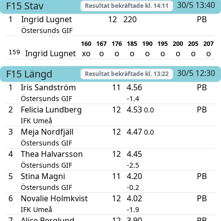
F15
Stav
30/5 13:40
Resultat bekräftade kl.
14:11
1
Ingrid Lugnet
12
220
PB
Östersunds GIF
160
167
176
185
190
195
200
205
207
Ingrid Lugnet
xo
o
o
o
o
o
o
o
o
159
F15
Längd
30/5 12:30
Resultat bekräftade kl.
13:22
1
Iris Sandström
11
4.56
PB
Östersunds GIF
-1.4
2
Felicia Lundberg
12
4.53
PB
0.0
IFK Umeå
3
Meja Nordfjäll
12
4.47
0.0
Östersunds GIF
4
Thea Halvarsson
12
4.45
Östersunds GIF
-2.5
5
Stina Magni
11
4.20
PB
Östersunds GIF
-0.2
6
Novalie Holmkvist
12
4.02
PB
IFK Umeå
-1.9
7
Alice Berglund
12
3.90
PB