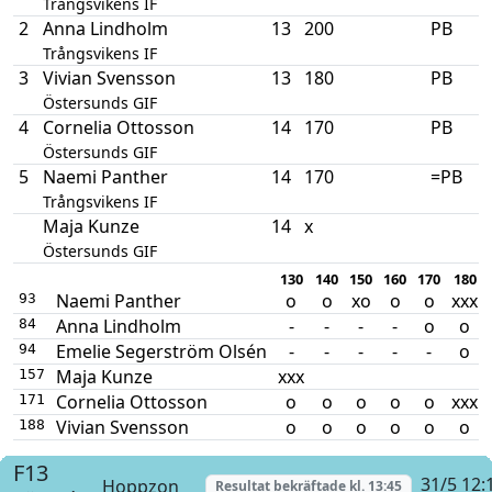
Trångsvikens IF
2
Anna Lindholm
13
200
PB
Trångsvikens IF
3
Vivian Svensson
13
180
PB
Östersunds GIF
4
Cornelia Ottosson
14
170
PB
Östersunds GIF
5
Naemi Panther
14
170
=PB
Trångsvikens IF
Maja Kunze
14
x
Östersunds GIF
130
140
150
160
170
180
Naemi Panther
o
o
xo
o
o
xxx
93
Anna Lindholm
-
-
-
-
o
o
84
Emelie Segerström Olsén
-
-
-
-
-
o
94
Maja Kunze
xxx
157
Cornelia Ottosson
o
o
o
o
o
xxx
171
Vivian Svensson
o
o
o
o
o
o
188
F13
31/5 12:
Hoppzon
Resultat bekräftade kl.
13:45