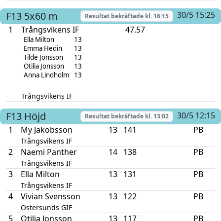
F13
5x60 m
30/5 15:25
Resultat bekräftade kl.
16:15
1
Trångsvikens IF
47.57
Ella Milton
13
Emma Hedin
13
Tilde Jonsson
13
Otilia Jonsson
13
Anna Lindholm
13
Trångsvikens IF
F13
Höjd
30/5 12:15
Resultat bekräftade kl.
13:02
1
My Jakobsson
13
141
PB
Trångsvikens IF
2
Naemi Panther
14
138
PB
Trångsvikens IF
3
Ella Milton
13
131
PB
Trångsvikens IF
4
Vivian Svensson
13
122
PB
Östersunds GIF
5
Otilia Jonsson
13
117
PB