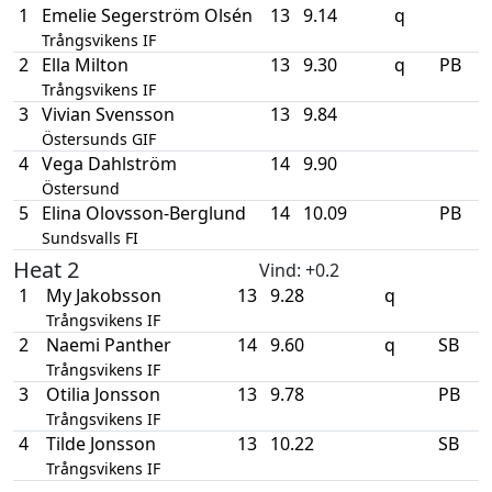
1
Emelie Segerström Olsén
13
9.14
q
Trångsvikens IF
2
Ella Milton
13
9.30
q
PB
Trångsvikens IF
3
Vivian Svensson
13
9.84
Östersunds GIF
4
Vega Dahlström
14
9.90
Östersund
5
Elina Olovsson-Berglund
14
10.09
PB
Sundsvalls FI
Heat 2
Vind
: +0.2
1
My Jakobsson
13
9.28
q
Trångsvikens IF
2
Naemi Panther
14
9.60
q
SB
Trångsvikens IF
3
Otilia Jonsson
13
9.78
PB
Trångsvikens IF
4
Tilde Jonsson
13
10.22
SB
Trångsvikens IF