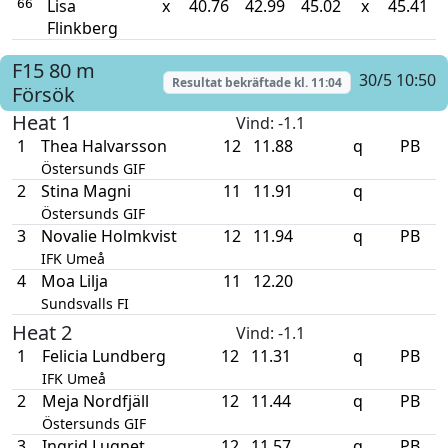
Lisa
x
40.76
42.99
45.02
x
45.41
66
Flinkberg
F15
80 m
30/5 10:50
Resultat bekräftade kl.
11:04
Försök
Heat 1
Vind
: -1.1
1
Thea Halvarsson
12
11.88
q
PB
Östersunds GIF
2
Stina Magni
11
11.91
q
Östersunds GIF
3
Novalie Holmkvist
12
11.94
q
PB
IFK Umeå
4
Moa Lilja
11
12.20
Sundsvalls FI
Heat 2
Vind
: -1.1
1
Felicia Lundberg
12
11.31
q
PB
IFK Umeå
2
Meja Nordfjäll
12
11.44
q
PB
Östersunds GIF
3
Ingrid Lugnet
12
11.57
q
PB