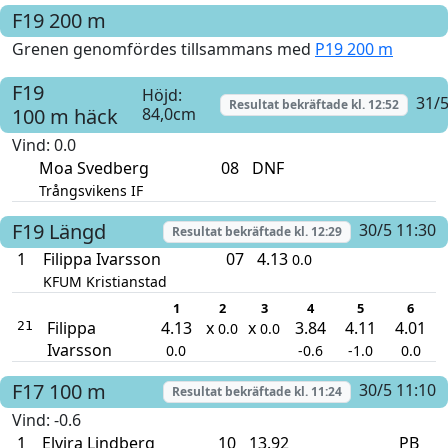
F19
200 m
Grenen genomfördes tillsammans med
P19 200 m
F19
Höjd:
31/5
Resultat bekräftade kl.
12:52
100 m häck
84,0cm
Vind
: 0.0
Moa Svedberg
08
DNF
Trångsvikens IF
F19
Längd
30/5 11:30
Resultat bekräftade kl.
12:29
1
Filippa Ivarsson
07
4.13
0.0
KFUM Kristianstad
1
2
3
4
5
6
Filippa
4.13
x
x
3.84
4.11
4.01
21
0.0
0.0
Ivarsson
0.0
-0.6
-1.0
0.0
F17
100 m
30/5 11:10
Resultat bekräftade kl.
11:24
Vind
: -0.6
1
Elvira Lindberg
10
13.92
PB