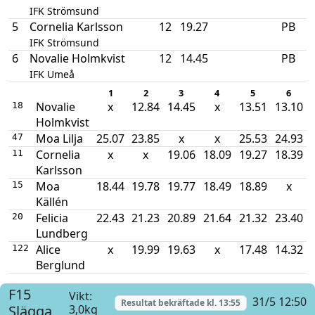
IFK Strömsund
5
Cornelia Karlsson
12
19.27
PB
IFK Strömsund
6
Novalie Holmkvist
12
14.45
PB
IFK Umeå
1
2
3
4
5
6
Novalie
x
12.84
14.45
x
13.51
13.10
18
Holmkvist
Moa Lilja
25.07
23.85
x
x
25.53
24.93
47
Cornelia
x
x
19.06
18.09
19.27
18.39
11
Karlsson
Moa
18.44
19.78
19.77
18.49
18.89
x
15
Källén
Felicia
22.43
21.23
20.89
21.64
21.32
23.40
20
Lundberg
Alice
x
19.99
19.63
x
17.48
14.32
122
Berglund
F15
Vikt:
31/5 12:50
Resultat bekräftade kl.
13:55
Slägga
3,0kg