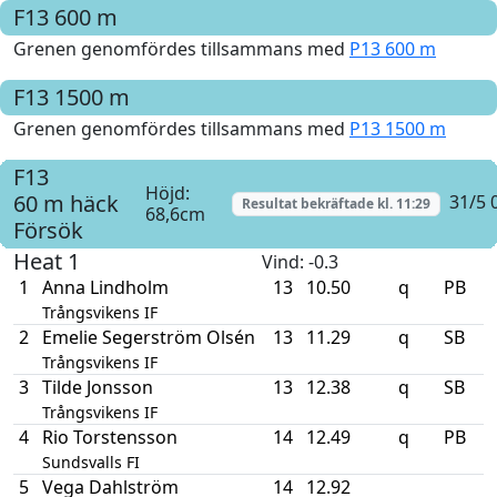
F13
600 m
Grenen genomfördes tillsammans med
P13 600 m
F13
1500 m
Grenen genomfördes tillsammans med
P13 1500 m
F13
Höjd:
60 m häck
31/5 
Resultat bekräftade kl.
11:29
68,6cm
Försök
Heat 1
Vind
: -0.3
1
Anna Lindholm
13
10.50
q
PB
Trångsvikens IF
2
Emelie Segerström Olsén
13
11.29
q
SB
Trångsvikens IF
3
Tilde Jonsson
13
12.38
q
SB
Trångsvikens IF
4
Rio Torstensson
14
12.49
q
PB
Sundsvalls FI
5
Vega Dahlström
14
12.92