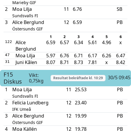
Marieby GIF
2
Moa Lilja
11
6.76
SB
Sundsvalls FI
3
Alice Berglund
12
6.59
PB
Östersunds GIF
1
2
3
4
5
6
Alice
6.59
6.57
6.34
5.61
4.96
x
122
Berglund
Moa Lilja
5.97
6.76
6.71
6.17
6.26
6.47
47
Juni Kålen
8.07
8.71
8.73
7.81
x
8.42
31
F15
Vikt:
30/5 09:45
Resultat bekräftade kl.
10:29
Diskus
0,75kg
1
Moa Lilja
11
25.53
PB
Sundsvalls FI
2
Felicia Lundberg
12
23.40
PB
IFK Umeå
3
Alice Berglund
12
19.99
PB
Östersunds GIF
4
Moa Källén
12
19.78
PB