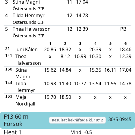
3
Stina Magni
11
17.04
Östersunds GIF
4
Tilda Hemmyr
12
14.78
Östersunds GIF
5
Thea Halvarsson
12
12.39
PB
Östersunds GIF
1
2
3
4
5
6
Juni Kålen
20.86
18.32
x
20.39
x
18.46
31
Thea
x
8.12
10.99
10.30
x
12.39
141
Halvarsson
Stina
15.62
14.84
x
15.35
16.11
17.04
160
Magni
Tilda
10.98
11.40
10.77
13.54
11.95
14.78
144
Hemmyr
Meja
19.70
18.50
x
x
x
x
163
Nordfjäll
F13
60 m
30/5 09:45
Resultat bekräftade kl.
10:12
Försök
Heat 1
Vind
: -0.5