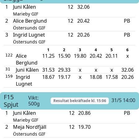
1
Juni Kålen
12
32.06
Marieby GIF
2
Alice Berglund
12
20.42
PB
Östersunds GIF
3
Ingrid Lugnet
12
20.26
PB
Östersunds GIF
1
2
3
4
5
6
Alice
11.25
15.90
19.80
20.42
20.11
x
122
Berglund
Juni Kålen
31.53
29.33
x
x
x
32.06
31
Ingrid
18.67
19.17
x
18.08
17.58
20.26
159
Lugnet
F15
Vikt:
31/5 14:00
Resultat bekräftade kl.
15:06
Spjut
500g
1
Juni Kålen
12
20.86
PB
Marieby GIF
2
Meja Nordfjäll
12
19.70
Östersunds GIF