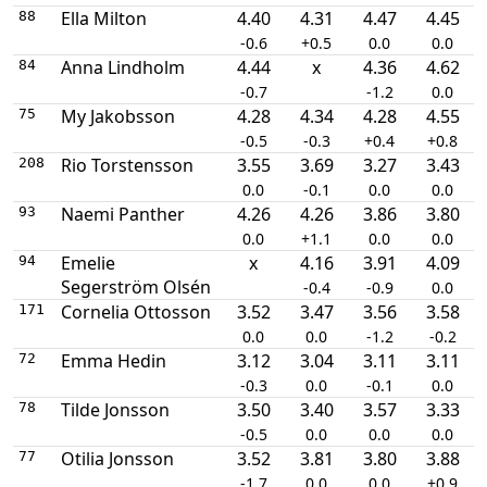
Ella Milton
4.40
4.31
4.47
4.45
88
-0.6
+0.5
0.0
0.0
Anna Lindholm
4.44
x
4.36
4.62
84
-0.7
-1.2
0.0
My Jakobsson
4.28
4.34
4.28
4.55
75
-0.5
-0.3
+0.4
+0.8
Rio Torstensson
3.55
3.69
3.27
3.43
208
0.0
-0.1
0.0
0.0
Naemi Panther
4.26
4.26
3.86
3.80
93
0.0
+1.1
0.0
0.0
Emelie
x
4.16
3.91
4.09
94
Segerström Olsén
-0.4
-0.9
0.0
Cornelia Ottosson
3.52
3.47
3.56
3.58
171
0.0
0.0
-1.2
-0.2
Emma Hedin
3.12
3.04
3.11
3.11
72
-0.3
0.0
-0.1
0.0
Tilde Jonsson
3.50
3.40
3.57
3.33
78
-0.5
0.0
0.0
0.0
Otilia Jonsson
3.52
3.81
3.80
3.88
77
-1.7
0.0
0.0
+0.9