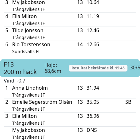
3
My Jakobsson
13
10.64
Trångsvikens IF
4
Ella Milton
13
11.19
Trångsvikens IF
5
Tilde Jonsson
13
12.46
Trångsvikens IF
6
Rio Torstensson
14
12.66
Sundsvalls FI
F13
Höjd:
30/5
Resultat bekräftade kl.
15:45
200 m häck
68,6cm
Vind
: -0.7
1
Anna Lindholm
13
31.94
Trångsvikens IF
2
Emelie Segerström Olsén
13
35.05
SB
Trångsvikens IF
3
Ella Milton
13
36.96
Trångsvikens IF
My Jakobsson
13
DNS
Trångsvikens IF