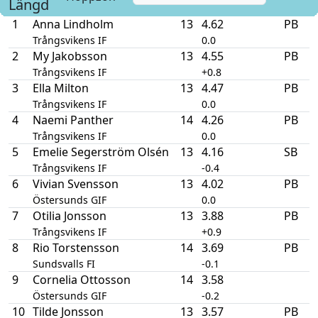
Längd
1
Anna Lindholm
13
4.62
PB
Trångsvikens IF
0.0
2
My Jakobsson
13
4.55
PB
Trångsvikens IF
+0.8
3
Ella Milton
13
4.47
PB
Trångsvikens IF
0.0
4
Naemi Panther
14
4.26
PB
Trångsvikens IF
0.0
5
Emelie Segerström Olsén
13
4.16
SB
Trångsvikens IF
-0.4
6
Vivian Svensson
13
4.02
PB
Östersunds GIF
0.0
7
Otilia Jonsson
13
3.88
PB
Trångsvikens IF
+0.9
8
Rio Torstensson
14
3.69
PB
Sundsvalls FI
-0.1
9
Cornelia Ottosson
14
3.58
Östersunds GIF
-0.2
10
Tilde Jonsson
13
3.57
PB