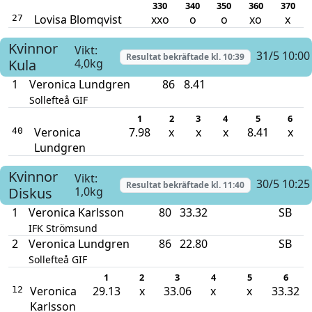
330
340
350
360
370
Lovisa Blomqvist
xxo
o
o
xo
x
27
Kvinnor
Vikt:
31/5 10:00
Resultat bekräftade kl.
10:39
Kula
4,0kg
1
Veronica Lundgren
86
8.41
Sollefteå GIF
1
2
3
4
5
6
Veronica
7.98
x
x
x
8.41
x
40
Lundgren
Kvinnor
Vikt:
30/5 10:25
Resultat bekräftade kl.
11:40
Diskus
1,0kg
1
Veronica Karlsson
80
33.32
SB
IFK Strömsund
2
Veronica Lundgren
86
22.80
SB
Sollefteå GIF
1
2
3
4
5
6
Veronica
29.13
x
33.06
x
x
33.32
12
Karlsson