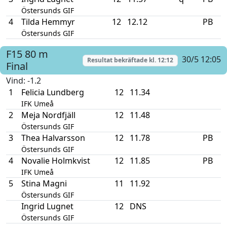
Östersunds GIF
4
Tilda Hemmyr
12
12.12
PB
Östersunds GIF
F15
80 m
30/5 12:05
Resultat bekräftade kl.
12:12
Final
Vind
: -1.2
1
Felicia Lundberg
12
11.34
IFK Umeå
2
Meja Nordfjäll
12
11.48
Östersunds GIF
3
Thea Halvarsson
12
11.78
PB
Östersunds GIF
4
Novalie Holmkvist
12
11.85
PB
IFK Umeå
5
Stina Magni
11
11.92
Östersunds GIF
Ingrid Lugnet
12
DNS
Östersunds GIF