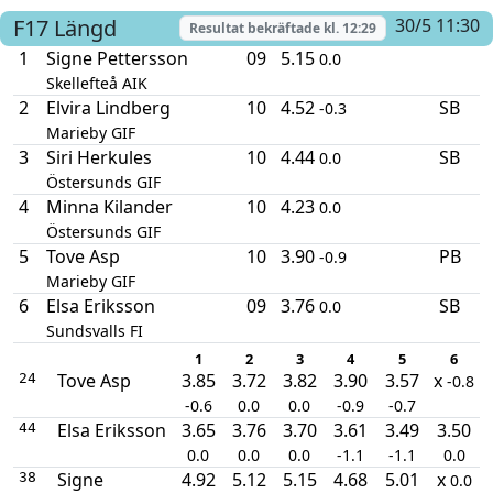
F17
Längd
30/5 11:30
Resultat bekräftade kl.
12:29
1
Signe Pettersson
09
5.15
0.0
Skellefteå AIK
2
Elvira Lindberg
10
4.52
SB
-0.3
Marieby GIF
3
Siri Herkules
10
4.44
SB
0.0
Östersunds GIF
4
Minna Kilander
10
4.23
0.0
Östersunds GIF
5
Tove Asp
10
3.90
PB
-0.9
Marieby GIF
6
Elsa Eriksson
09
3.76
SB
0.0
Sundsvalls FI
1
2
3
4
5
6
Tove Asp
3.85
3.72
3.82
3.90
3.57
x
24
-0.8
-0.6
0.0
0.0
-0.9
-0.7
Elsa Eriksson
3.65
3.76
3.70
3.61
3.49
3.50
44
0.0
0.0
0.0
-1.1
-1.1
0.0
Signe
4.92
5.12
5.15
4.68
5.01
x
38
0.0