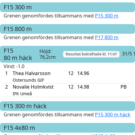
F15
300 m
Grenen genomfördes tillsammans med
P15 300 m
F15
800 m
Grenen genomfördes tillsammans med
P17 800 m
F15
Höjd:
31/5 
Resultat bekräftade kl.
11:47
80 m häck
76,2cm
Vind
: -1.0
1
Thea Halvarsson
12
14.96
Östersunds GIF
2
Novalie Holmkvist
12
14.98
PB
IFK Umeå
F15
300 m häck
Grenen genomfördes tillsammans med
P15 300 m häck
F15
4x80 m