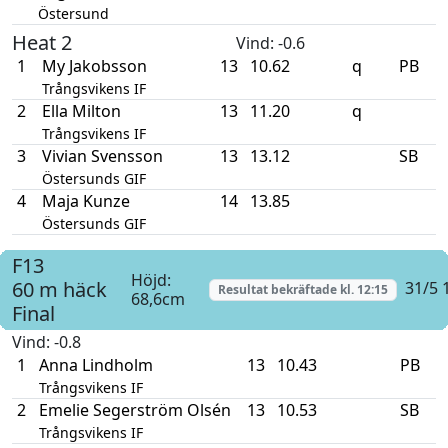
Östersund
Heat 2
Vind
: -0.6
1
My Jakobsson
13
10.62
q
PB
Trångsvikens IF
2
Ella Milton
13
11.20
q
Trångsvikens IF
3
Vivian Svensson
13
13.12
SB
Östersunds GIF
4
Maja Kunze
14
13.85
Östersunds GIF
F13
Höjd:
60 m häck
31/5 
Resultat bekräftade kl.
12:15
68,6cm
Final
Vind
: -0.8
1
Anna Lindholm
13
10.43
PB
Trångsvikens IF
2
Emelie Segerström Olsén
13
10.53
SB
Trångsvikens IF