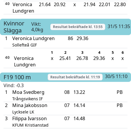
Veronica
21.64
20.92
x
21.94
22.01
22.80
40
Lundgren
Kvinnor
Vikt:
31/5 11:35
Resultat bekräftade kl.
13:55
Slägga
4,0kg
1
Veronica Lundgren
86
29.36
Sollefteå GIF
1
2
3
4
5
6
Veronica
x
25.41
26.78
29.36
x
x
40
Lundgren
F19
100 m
30/5 11:10
Resultat bekräftade kl.
11:19
Vind
: -0.3
1
Moa Svedberg
08
13.22
PB
Trångsvikens IF
2
Mina Jakobsson
07
14.14
PB
Lycksele LK
3
Filippa Ivarsson
07
14.48
KFUM Kristianstad