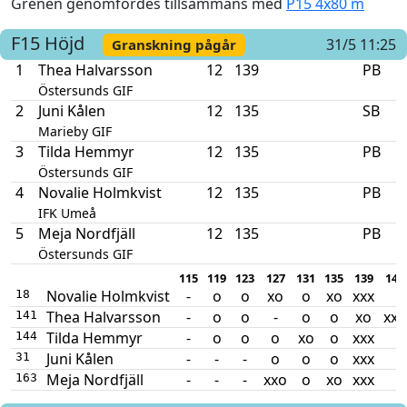
Grenen genomfördes tillsammans med
P15 4x80 m
F15
Höjd
31/5 11:25
Granskning pågår
1
Thea Halvarsson
12
139
PB
Östersunds GIF
2
Juni Kålen
12
135
SB
Marieby GIF
3
Tilda Hemmyr
12
135
PB
Östersunds GIF
4
Novalie Holmkvist
12
135
PB
IFK Umeå
5
Meja Nordfjäll
12
135
PB
Östersunds GIF
115
119
123
127
131
135
139
140
Novalie Holmkvist
-
o
o
xo
o
xo
xxx
18
Thea Halvarsson
-
o
o
-
o
o
xo
xxx
141
Tilda Hemmyr
-
o
o
o
xo
o
xxx
144
Juni Kålen
-
-
-
o
o
o
xxx
31
Meja Nordfjäll
-
-
-
xxo
o
xo
xxx
163