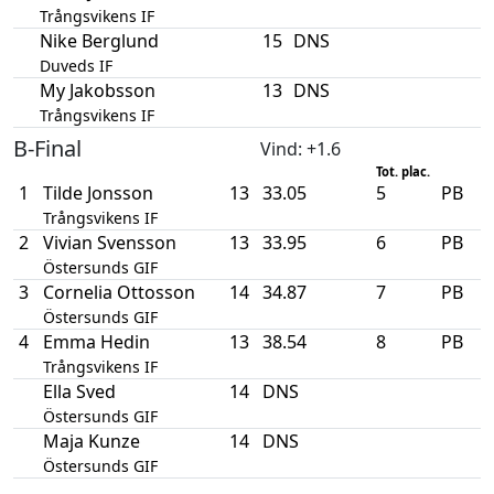
Trångsvikens IF
Nike Berglund
15
DNS
Duveds IF
My Jakobsson
13
DNS
Trångsvikens IF
B-Final
Vind
: +1.6
Tot. plac.
1
Tilde Jonsson
13
33.05
5
PB
Trångsvikens IF
2
Vivian Svensson
13
33.95
6
PB
Östersunds GIF
3
Cornelia Ottosson
14
34.87
7
PB
Östersunds GIF
4
Emma Hedin
13
38.54
8
PB
Trångsvikens IF
Ella Sved
14
DNS
Östersunds GIF
Maja Kunze
14
DNS
Östersunds GIF