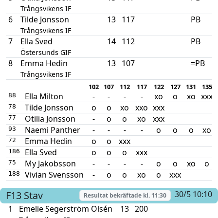
Trångsvikens IF
6
Tilde Jonsson
13
117
PB
Trångsvikens IF
7
Ella Sved
14
112
PB
Östersunds GIF
8
Emma Hedin
13
107
=PB
Trångsvikens IF
102
107
112
117
122
127
131
135
Ella Milton
-
-
-
-
xo
o
xo
xxx
88
Tilde Jonsson
o
o
xo
xxo
xxx
78
Otilia Jonsson
-
o
o
xo
xxx
77
Naemi Panther
-
-
-
-
o
o
o
xo
93
Emma Hedin
o
o
xxx
72
Ella Sved
o
o
o
xxx
186
My Jakobsson
-
-
-
-
o
o
xo
o
75
Vivian Svensson
-
o
o
xo
o
xxx
188
F13
Stav
30/5 10:10
Resultat bekräftade kl.
11:30
1
Emelie Segerström Olsén
13
200