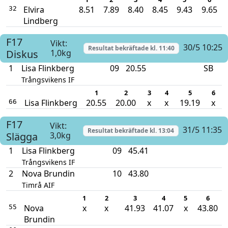
Elvira
8.51
7.89
8.40
8.45
9.43
9.65
32
Lindberg
F17
Vikt:
30/5 10:25
Resultat bekräftade kl.
11:40
Diskus
1,0kg
1
Lisa Flinkberg
09
20.55
SB
Trångsvikens IF
1
2
3
4
5
6
Lisa Flinkberg
20.55
20.00
x
x
19.19
x
66
F17
Vikt:
31/5 11:35
Resultat bekräftade kl.
13:04
Slägga
3,0kg
1
Lisa Flinkberg
09
45.41
Trångsvikens IF
2
Nova Brundin
10
43.80
Timrå AIF
1
2
3
4
5
6
Nova
x
x
41.93
41.07
x
43.80
55
Brundin