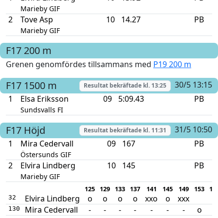
Marieby GIF
2
Tove Asp
10
14.27
PB
Marieby GIF
F17
200 m
Grenen genomfördes tillsammans med
P19 200 m
F17
1500 m
30/5 13:15
Resultat bekräftade kl.
13:25
1
Elsa Eriksson
09
5:09.43
PB
Sundsvalls FI
F17
Höjd
31/5 10:50
Resultat bekräftade kl.
11:31
1
Mira Cedervall
09
167
PB
Östersunds GIF
2
Elvira Lindberg
10
145
PB
Marieby GIF
125
129
133
137
141
145
149
153
15
Elvira Lindberg
o
o
o
o
xxo
o
xxx
32
Mira Cedervall
-
-
-
-
-
-
-
o
o
130