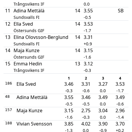
Trångsvikens IF
0.0
11
Adina Mettälä
14
3.55
SB
Sundsvalls FI
-0.5
12
Ella Sved
14
3.53
Östersunds GIF
-1.7
13
Elina Olovsson-Berglund
14
3.31
Sundsvalls FI
+0.9
14
Maja Kunze
14
3.15
Östersunds GIF
-1.6
15
Emma Hedin
13
3.12
Trångsvikens IF
-0.3
1
2
3
4
Ella Sved
3.46
3.31
3.27
3.53
186
-0.3
-0.6
0.0
-1.7
Adina Mettälä
3.55
3.46
3.49
3.49
48
-0.5
-0.5
0.0
-0.6
Maja Kunze
3.15
2.75
3.04
2.96
157
-1.6
-0.3
0.0
-1.4
Vivian Svensson
3.85
4.02
3.90
3.70
188
-1.3
0.0
-0.9
+0.2