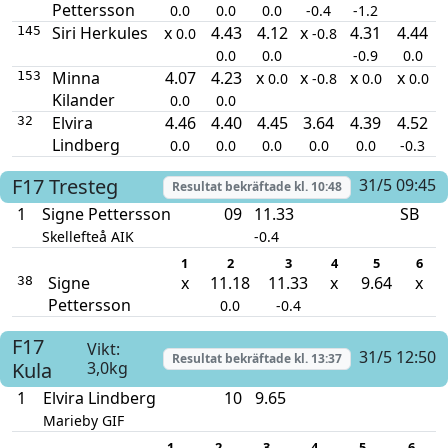
Pettersson
0.0
0.0
0.0
-0.4
-1.2
Siri Herkules
x
4.43
4.12
x
4.31
4.44
145
0.0
-0.8
0.0
0.0
-0.9
0.0
Minna
4.07
4.23
x
x
x
x
153
0.0
-0.8
0.0
0.0
Kilander
0.0
0.0
Elvira
4.46
4.40
4.45
3.64
4.39
4.52
32
Lindberg
0.0
0.0
0.0
0.0
0.0
-0.3
F17
Tresteg
31/5 09:45
Resultat bekräftade kl.
10:48
1
Signe Pettersson
09
11.33
SB
Skellefteå AIK
-0.4
1
2
3
4
5
6
Signe
x
11.18
11.33
x
9.64
x
38
Pettersson
0.0
-0.4
F17
Vikt:
31/5 12:50
Resultat bekräftade kl.
13:37
Kula
3,0kg
1
Elvira Lindberg
10
9.65
Marieby GIF
1
2
3
4
5
6