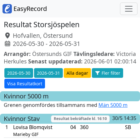
EasyRecord
Resultat Storsjöspelen
Hofvallen, Östersund
2026-05-30 - 2026-05-31
Arrangör:
Östersunds GIF
Tävlingsledare:
Victoria
Herkules
Senast uppdaterad:
2026-06-01 02:00:14
2026-05-30
2026-05-31
Alla dagar
Fler filter
Visa Resultatkort
Kvinnor
5000 m
Grenen genomfördes tillsammans med
Män 5000 m
Kvinnor
Stav
30/5 14:35
Resultat bekräftade kl.
16:10
1
Lovisa Blomqvist
04
360
SB
Marieby GIF