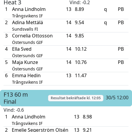
Heat 3
Vind
: -0.2
1
Anna Lindholm
13
8.89
q
PB
Trångsvikens IF
2
Adina Mettälä
14
9.54
q
PB
Sundsvalls FI
3
Cornelia Ottosson
14
9.85
Östersunds GIF
4
Ella Sved
14
10.12
PB
Östersunds GIF
5
Maja Kunze
14
10.76
PB
Östersunds GIF
6
Emma Hedin
13
11.47
Trångsvikens IF
F13
60 m
30/5 12:00
Resultat bekräftade kl.
12:05
Final
Vind
: -0.6
1
Anna Lindholm
13
8.98
Trångsvikens IF
2
Emelie Segerström Olsén
13
9.21