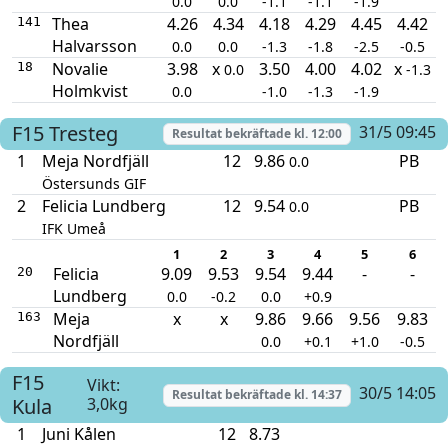
0.0
0.0
-1.1
-1.1
-1.9
Thea
4.26
4.34
4.18
4.29
4.45
4.42
141
Halvarsson
0.0
0.0
-1.3
-1.8
-2.5
-0.5
Novalie
3.98
x
3.50
4.00
4.02
x
18
0.0
-1.3
Holmkvist
0.0
-1.0
-1.3
-1.9
F15
Tresteg
31/5 09:45
Resultat bekräftade kl.
12:00
1
Meja Nordfjäll
12
9.86
PB
0.0
Östersunds GIF
2
Felicia Lundberg
12
9.54
PB
0.0
IFK Umeå
1
2
3
4
5
6
Felicia
9.09
9.53
9.54
9.44
-
-
20
Lundberg
0.0
-0.2
0.0
+0.9
Meja
x
x
9.86
9.66
9.56
9.83
163
Nordfjäll
0.0
+0.1
+1.0
-0.5
F15
Vikt:
30/5 14:05
Resultat bekräftade kl.
14:37
Kula
3,0kg
1
Juni Kålen
12
8.73