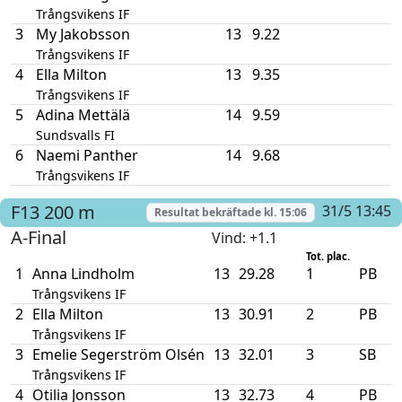
Trångsvikens IF
3
My Jakobsson
13
9.22
Trångsvikens IF
4
Ella Milton
13
9.35
Trångsvikens IF
5
Adina Mettälä
14
9.59
Sundsvalls FI
6
Naemi Panther
14
9.68
Trångsvikens IF
F13
200 m
31/5 13:45
Resultat bekräftade kl.
15:06
A-Final
Vind
: +1.1
Tot. plac.
1
Anna Lindholm
13
29.28
1
PB
Trångsvikens IF
2
Ella Milton
13
30.91
2
PB
Trångsvikens IF
3
Emelie Segerström Olsén
13
32.01
3
SB
Trångsvikens IF
4
Otilia Jonsson
13
32.73
4
PB