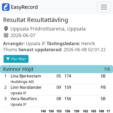
EasyRecord
Resultat Resultattävling
Uppsala Friidrottsarena, Uppsala
2026-06-07
Arrangör:
Upsala IF
Tävlingsledare:
Henrik
Thoms
Senast uppdaterad:
2026-06-08 02:01:22
Fler filter
Kvinnor
Höjd
7/6
1
Lina Bjerkestam
05
174
SB
Huddinge AIS
2
Linn Nordlander
09
159
PB
Upsala IF
3
Vera Reutfors
08
156
SB
Upsala IF
145
150
153
156
159
162
165
168
171