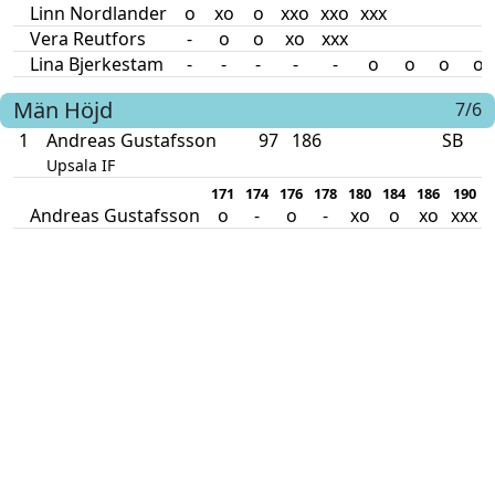
Linn Nordlander
o
xo
o
xxo
xxo
xxx
Vera Reutfors
-
o
o
xo
xxx
Lina Bjerkestam
-
-
-
-
-
o
o
o
o
Män
Höjd
7/6
1
Andreas Gustafsson
97
186
SB
Upsala IF
171
174
176
178
180
184
186
190
Andreas Gustafsson
o
-
o
-
xo
o
xo
xxx