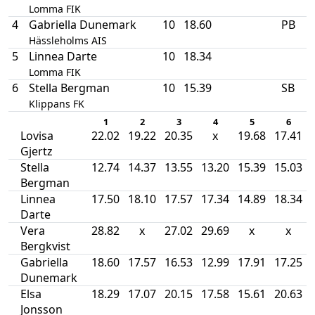
Lomma FIK
4
Gabriella Dunemark
10
18.60
PB
Hässleholms AIS
5
Linnea Darte
10
18.34
Lomma FIK
6
Stella Bergman
10
15.39
SB
Klippans FK
1
2
3
4
5
6
Lovisa
22.02
19.22
20.35
x
19.68
17.41
Gjertz
Stella
12.74
14.37
13.55
13.20
15.39
15.03
Bergman
Linnea
17.50
18.10
17.57
17.34
14.89
18.34
Darte
Vera
28.82
x
27.02
29.69
x
x
Bergkvist
Gabriella
18.60
17.57
16.53
12.99
17.91
17.25
Dunemark
Elsa
18.29
17.07
20.15
17.58
15.61
20.63
Jonsson