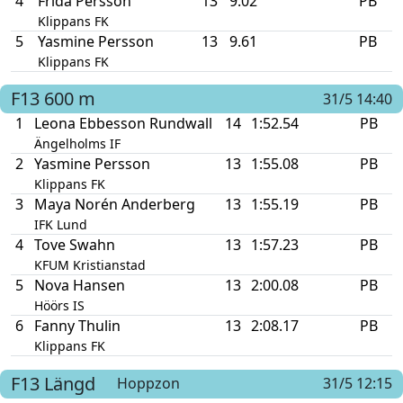
4
Frida Persson
13
9.02
PB
Klippans FK
5
Yasmine Persson
13
9.61
PB
Klippans FK
F13
600 m
31/5 14:40
1
Leona Ebbesson Rundwall
14
1:52.54
PB
Ängelholms IF
2
Yasmine Persson
13
1:55.08
PB
Klippans FK
3
Maya Norén Anderberg
13
1:55.19
PB
IFK Lund
4
Tove Swahn
13
1:57.23
PB
KFUM Kristianstad
5
Nova Hansen
13
2:00.08
PB
Höörs IS
6
Fanny Thulin
13
2:08.17
PB
Klippans FK
F13
Längd
Hoppzon
31/5 12:15