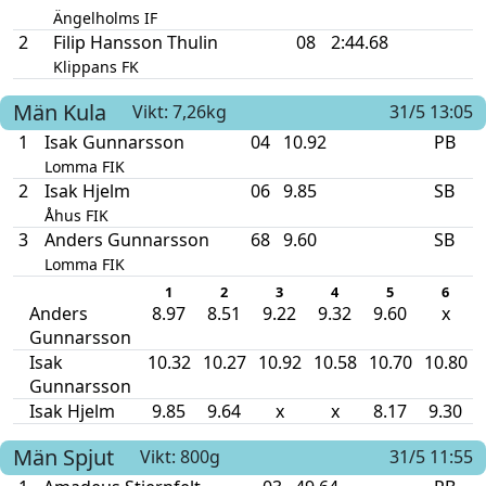
Ängelholms IF
2
Filip Hansson Thulin
08
2:44.68
Klippans FK
Män
Kula
Vikt: 7,26kg
31/5 13:05
1
Isak Gunnarsson
04
10.92
PB
Lomma FIK
2
Isak Hjelm
06
9.85
SB
Åhus FIK
3
Anders Gunnarsson
68
9.60
SB
Lomma FIK
1
2
3
4
5
6
Anders
8.97
8.51
9.22
9.32
9.60
x
Gunnarsson
Isak
10.32
10.27
10.92
10.58
10.70
10.80
Gunnarsson
Isak Hjelm
9.85
9.64
x
x
8.17
9.30
Män
Spjut
Vikt: 800g
31/5 11:55