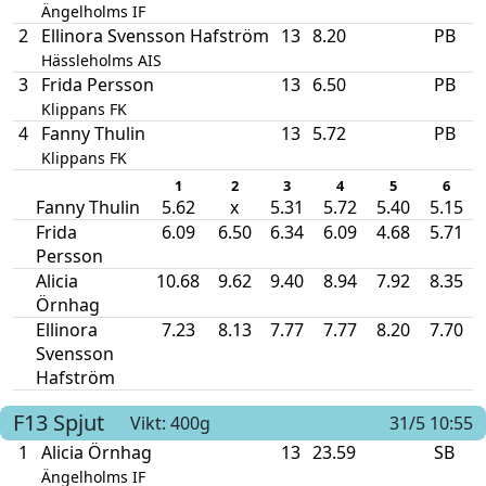
Ängelholms IF
2
Ellinora Svensson Hafström
13
8.20
PB
Hässleholms AIS
3
Frida Persson
13
6.50
PB
Klippans FK
4
Fanny Thulin
13
5.72
PB
Klippans FK
1
2
3
4
5
6
Fanny Thulin
5.62
x
5.31
5.72
5.40
5.15
Frida
6.09
6.50
6.34
6.09
4.68
5.71
Persson
Alicia
10.68
9.62
9.40
8.94
7.92
8.35
Örnhag
Ellinora
7.23
8.13
7.77
7.77
8.20
7.70
Svensson
Hafström
F13
Spjut
Vikt: 400g
31/5 10:55
1
Alicia Örnhag
13
23.59
SB
Ängelholms IF