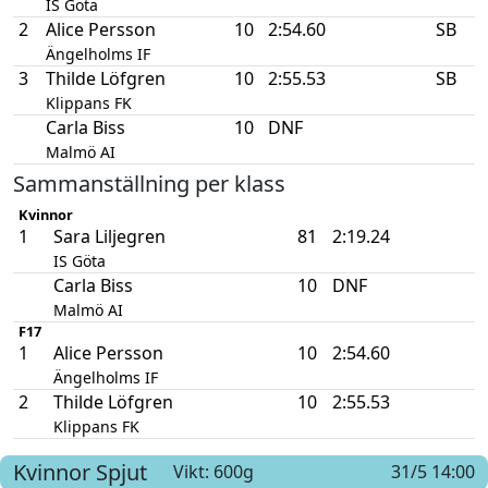
IS Göta
2
Alice Persson
10
2:54.60
SB
Ängelholms IF
3
Thilde Löfgren
10
2:55.53
SB
Klippans FK
Carla Biss
10
DNF
Malmö AI
Sammanställning per klass
Kvinnor
1
Sara Liljegren
81
2:19.24
IS Göta
Carla Biss
10
DNF
Malmö AI
F17
1
Alice Persson
10
2:54.60
Ängelholms IF
2
Thilde Löfgren
10
2:55.53
Klippans FK
Kvinnor
Spjut
Vikt: 600g
31/5 14:00