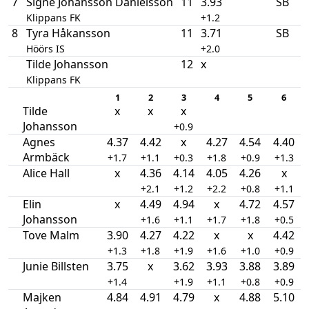
7
Signe Johansson Danielsson
11
3.93
SB
Klippans FK
+1.2
8
Tyra Håkansson
11
3.71
SB
Höörs IS
+2.0
Tilde Johansson
12
x
Klippans FK
1
2
3
4
5
6
Tilde
x
x
x
Johansson
+0.9
Agnes
4.37
4.42
x
4.27
4.54
4.40
Armbäck
+1.7
+1.1
+0.3
+1.8
+0.9
+1.3
Alice Hall
x
4.36
4.14
4.05
4.26
x
+2.1
+1.2
+2.2
+0.8
+1.1
Elin
x
4.49
4.94
x
4.72
4.57
Johansson
+1.6
+1.1
+1.7
+1.8
+0.5
Tove Malm
3.90
4.27
4.22
x
x
4.42
+1.3
+1.8
+1.9
+1.6
+1.0
+0.9
Junie Billsten
3.75
x
3.62
3.93
3.88
3.89
+1.4
+1.9
+1.1
+0.8
+0.9
Majken
4.84
4.91
4.79
x
4.88
5.10