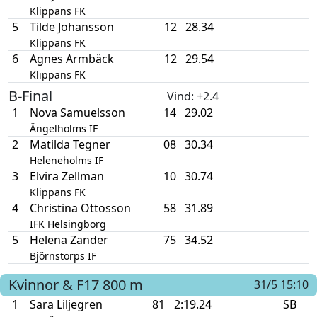
Klippans FK
5
Tilde Johansson
12
28.34
Klippans FK
6
Agnes Armbäck
12
29.54
Klippans FK
B-Final
Vind
: +2.4
1
Nova Samuelsson
14
29.02
Ängelholms IF
2
Matilda Tegner
08
30.34
Heleneholms IF
3
Elvira Zellman
10
30.74
Klippans FK
4
Christina Ottosson
58
31.89
IFK Helsingborg
5
Helena Zander
75
34.52
Björnstorps IF
Kvinnor & F17
800 m
31/5 15:10
1
Sara Liljegren
81
2:19.24
SB