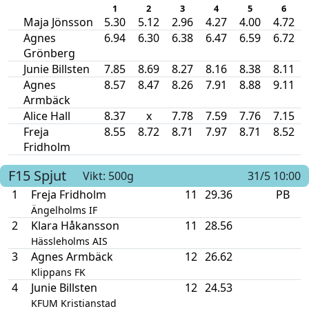
1
2
3
4
5
6
Maja Jönsson
5.30
5.12
2.96
4.27
4.00
4.72
Agnes
6.94
6.30
6.38
6.47
6.59
6.72
Grönberg
Junie Billsten
7.85
8.69
8.27
8.16
8.38
8.11
Agnes
8.57
8.47
8.26
7.91
8.88
9.11
Armbäck
Alice Hall
8.37
x
7.78
7.59
7.76
7.15
Freja
8.55
8.72
8.71
7.97
8.71
8.52
Fridholm
F15
Spjut
Vikt: 500g
31/5 10:00
1
Freja Fridholm
11
29.36
PB
Ängelholms IF
2
Klara Håkansson
11
28.56
Hässleholms AIS
3
Agnes Armbäck
12
26.62
Klippans FK
4
Junie Billsten
12
24.53
KFUM Kristianstad