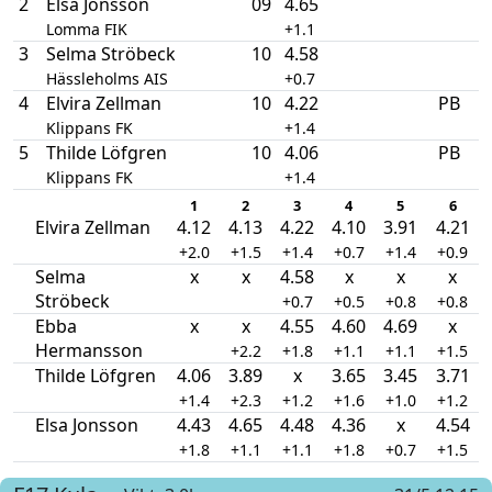
2
Elsa Jonsson
09
4.65
Lomma FIK
+1.1
3
Selma Ströbeck
10
4.58
Hässleholms AIS
+0.7
4
Elvira Zellman
10
4.22
PB
Klippans FK
+1.4
5
Thilde Löfgren
10
4.06
PB
Klippans FK
+1.4
1
2
3
4
5
6
Elvira Zellman
4.12
4.13
4.22
4.10
3.91
4.21
+2.0
+1.5
+1.4
+0.7
+1.4
+0.9
Selma
x
x
4.58
x
x
x
Ströbeck
+0.7
+0.5
+0.8
+0.8
Ebba
x
x
4.55
4.60
4.69
x
Hermansson
+2.2
+1.8
+1.1
+1.1
+1.5
Thilde Löfgren
4.06
3.89
x
3.65
3.45
3.71
+1.4
+2.3
+1.2
+1.6
+1.0
+1.2
Elsa Jonsson
4.43
4.65
4.48
4.36
x
4.54
+1.8
+1.1
+1.1
+1.8
+0.7
+1.5