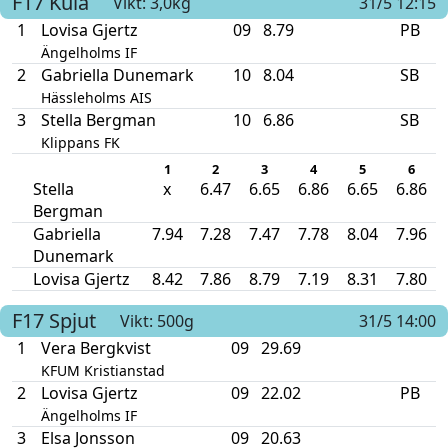
F17
Kula
Vikt: 3,0kg
31/5 12:15
1
Lovisa Gjertz
09
8.79
PB
Ängelholms IF
2
Gabriella Dunemark
10
8.04
SB
Hässleholms AIS
3
Stella Bergman
10
6.86
SB
Klippans FK
1
2
3
4
5
6
Stella
x
6.47
6.65
6.86
6.65
6.86
Bergman
Gabriella
7.94
7.28
7.47
7.78
8.04
7.96
Dunemark
Lovisa Gjertz
8.42
7.86
8.79
7.19
8.31
7.80
F17
Spjut
Vikt: 500g
31/5 14:00
1
Vera Bergkvist
09
29.69
KFUM Kristianstad
2
Lovisa Gjertz
09
22.02
PB
Ängelholms IF
3
Elsa Jonsson
09
20.63