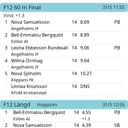
F12
60 m
Final
31/5 11:55
Vind
: +1.3
1
Nova Samuelsson
14
8.69
PB
Ängelholms IF
2
Bell-Emmalou Bergquist
14
8.89
Eslövs AI
3
Leona Ebbesson Rundwall
14
9.06
PB
Ängelholms IF
4
Wilma Örnhag
14
9.64
Ängelholms IF
5
Nova Sjöholm
14
10.27
Klippans FK
Linnea Knutsson
14
DNS
KFUM Kristianstad
F12
Längd
Hoppzon
31/5 12:55
1
Bell-Emmalou Bergquist
14
4.55
PB
Eslövs AI
+1.3
2
Nova Samuelsson
14
4.39
SB