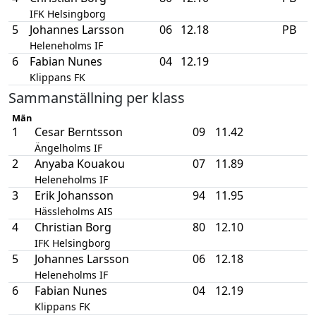
IFK Helsingborg
5
Johannes Larsson
06
12.18
PB
Heleneholms IF
6
Fabian Nunes
04
12.19
Klippans FK
Sammanställning per klass
Män
1
Cesar Berntsson
09
11.42
Ängelholms IF
2
Anyaba Kouakou
07
11.89
Heleneholms IF
3
Erik Johansson
94
11.95
Hässleholms AIS
4
Christian Borg
80
12.10
IFK Helsingborg
5
Johannes Larsson
06
12.18
Heleneholms IF
6
Fabian Nunes
04
12.19
Klippans FK