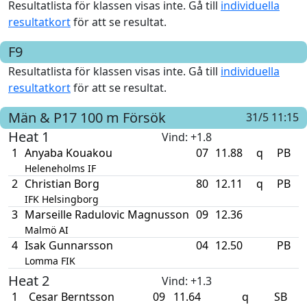
Resultatlista för klassen visas inte. Gå till
individuella
resultatkort
för att se resultat.
F9
Resultatlista för klassen visas inte. Gå till
individuella
resultatkort
för att se resultat.
Män & P17
100 m
Försök
31/5 11:15
Heat 1
Vind
: +1.8
1
Anyaba Kouakou
07
11.88
q
PB
Heleneholms IF
2
Christian Borg
80
12.11
q
PB
IFK Helsingborg
3
Marseille Radulovic Magnusson
09
12.36
Malmö AI
4
Isak Gunnarsson
04
12.50
PB
Lomma FIK
Heat 2
Vind
: +1.3
1
Cesar Berntsson
09
11.64
q
SB