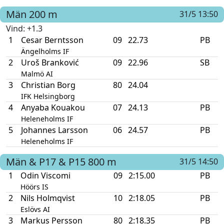
Män
200 m
31/5 13:50
Vind
: +1.3
1
Cesar Berntsson
09
22.73
PB
Ängelholms IF
2
Uroš Branković
09
22.96
SB
Malmö AI
3
Christian Borg
80
24.04
IFK Helsingborg
4
Anyaba Kouakou
07
24.13
PB
Heleneholms IF
5
Johannes Larsson
06
24.57
PB
Heleneholms IF
Män & P17 & P15
800 m
31/5 14:50
1
Odin Viscomi
09
2:15.00
PB
Höörs IS
2
Nils Holmqvist
10
2:18.05
PB
Eslövs AI
3
Markus Persson
80
2:18.35
PB