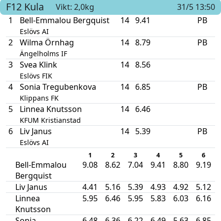
F12
Kula
Vikt: 2,0kg
31/5 13:50
1
Bell-Emmalou Bergquist
14
9.41
PB
Eslövs AI
2
Wilma Örnhag
14
8.79
PB
Ängelholms IF
3
Svea Klink
14
8.56
Eslövs FIK
4
Sonia Tregubenkova
14
6.85
PB
Klippans FK
5
Linnea Knutsson
14
6.46
KFUM Kristianstad
6
Liv Janus
14
5.39
PB
Eslövs AI
1
2
3
4
5
6
Bell-Emmalou
9.08
8.62
7.04
9.41
8.80
9.19
Bergquist
Liv Janus
4.41
5.16
5.39
4.93
4.92
5.12
Linnea
5.95
6.46
5.95
5.83
6.03
6.16
Knutsson
Sonia
6.48
6.36
6.22
6.49
5.63
6.85