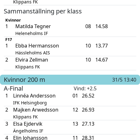
Klippans FK
Sammanställning per klass
Kvinnor
1
Matilda Tegner
08
14.58
Heleneholms IF
F17
1
Ebba Hermansson
10
13.77
Hässleholms AIS
2
Elvira Zellman
10
14.67
Klippans FK
Kvinnor
200 m
31/5 13:40
A-Final
Vind
: +2.5
1
Linnéa Andersson
01
26.52
IFK Helsingborg
2
Majken Arwedsson
12
26.93
Klippans FK
3
Elsa Ejdervik
13
27.13
Ängelholms IF
4
Elin Johansson
11
28.31