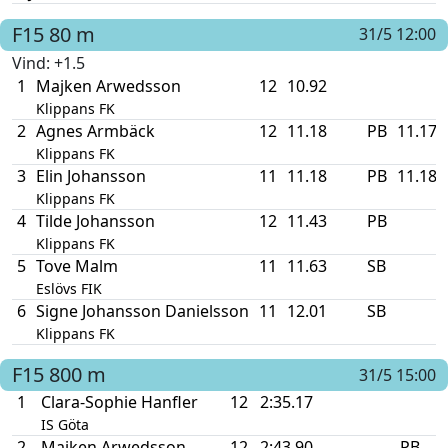
F15
80 m
31/5 12:00
Vind
: +1.5
1
Majken Arwedsson
12
10.92
Klippans FK
2
Agnes Armbäck
12
11.18
PB
11.175
Klippans FK
3
Elin Johansson
11
11.18
PB
11.180
Klippans FK
4
Tilde Johansson
12
11.43
PB
Klippans FK
5
Tove Malm
11
11.63
SB
Eslövs FIK
6
Signe Johansson Danielsson
11
12.01
SB
Klippans FK
F15
800 m
31/5 15:00
1
Clara-Sophie Hanfler
12
2:35.17
IS Göta
2
Majken Arwedsson
12
2:43.90
PB