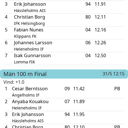
3
Erik Johansson
94
11.91
Hässleholms AIS
4
Christian Borg
80
12.11
IFK Helsingborg
5
Fabian Nunes
04
12.16
Klippans FK
6
Johannes Larsson
06
12.26
Heleneholms IF
7
Isak Gunnarsson
04
12.50
Lomma FIK
Män
100 m
Final
31/5 12:15
Vind
: +1.0
1
Cesar Berntsson
09
11.42
PB
Ängelholms IF
2
Anyaba Kouakou
07
11.89
Heleneholms IF
3
Erik Johansson
94
11.95
Hässleholms AIS
4
Christian Borg
80
12.10
PB