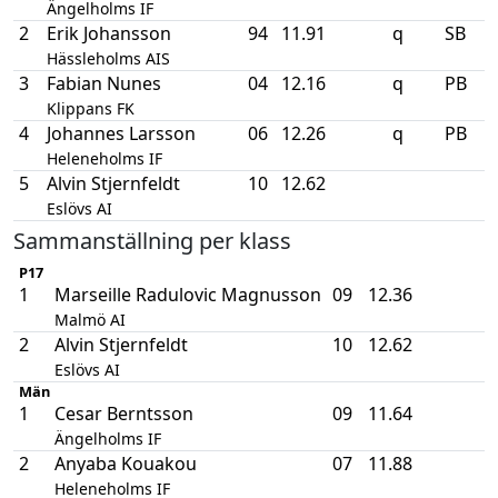
Ängelholms IF
2
Erik Johansson
94
11.91
q
SB
Hässleholms AIS
3
Fabian Nunes
04
12.16
q
PB
Klippans FK
4
Johannes Larsson
06
12.26
q
PB
Heleneholms IF
5
Alvin Stjernfeldt
10
12.62
Eslövs AI
Sammanställning per klass
P17
1
Marseille Radulovic Magnusson
09
12.36
Malmö AI
2
Alvin Stjernfeldt
10
12.62
Eslövs AI
Män
1
Cesar Berntsson
09
11.64
Ängelholms IF
2
Anyaba Kouakou
07
11.88
Heleneholms IF