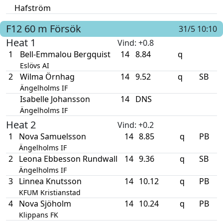
Hafström
F12
60 m
Försök
31/5 10:10
Heat 1
Vind
: +0.8
1
Bell-Emmalou Bergquist
14
8.84
q
Eslövs AI
2
Wilma Örnhag
14
9.52
q
SB
Ängelholms IF
Isabelle Johansson
14
DNS
Ängelholms IF
Heat 2
Vind
: +0.2
1
Nova Samuelsson
14
8.85
q
PB
Ängelholms IF
2
Leona Ebbesson Rundwall
14
9.36
q
SB
Ängelholms IF
3
Linnea Knutsson
14
10.12
q
PB
KFUM Kristianstad
4
Nova Sjöholm
14
10.24
q
PB
Klippans FK