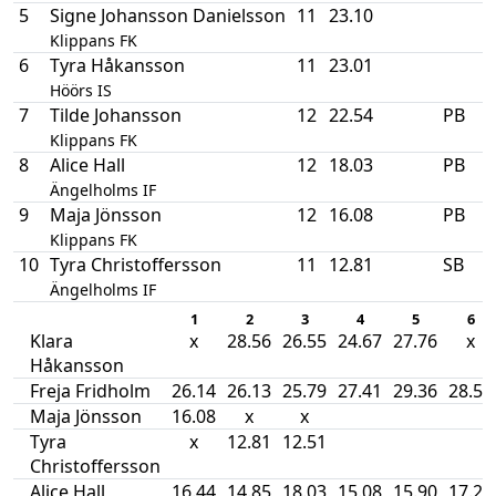
5
Signe Johansson Danielsson
11
23.10
Klippans FK
6
Tyra Håkansson
11
23.01
Höörs IS
7
Tilde Johansson
12
22.54
PB
Klippans FK
8
Alice Hall
12
18.03
PB
Ängelholms IF
9
Maja Jönsson
12
16.08
PB
Klippans FK
10
Tyra Christoffersson
11
12.81
SB
Ängelholms IF
1
2
3
4
5
6
Klara
x
28.56
26.55
24.67
27.76
x
Håkansson
Freja Fridholm
26.14
26.13
25.79
27.41
29.36
28.54
Maja Jönsson
16.08
x
x
Tyra
x
12.81
12.51
Christoffersson
Alice Hall
16.44
14.85
18.03
15.08
15.90
17.26