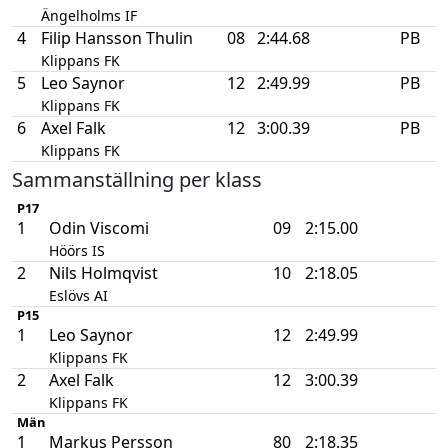
Ängelholms IF
4
Filip Hansson Thulin
08
2:44.68
PB
Klippans FK
5
Leo Saynor
12
2:49.99
PB
Klippans FK
6
Axel Falk
12
3:00.39
PB
Klippans FK
Sammanställning per klass
P17
1
Odin Viscomi
09
2:15.00
Höörs IS
2
Nils Holmqvist
10
2:18.05
Eslövs AI
P15
1
Leo Saynor
12
2:49.99
Klippans FK
2
Axel Falk
12
3:00.39
Klippans FK
Män
1
Markus Persson
80
2:18.35