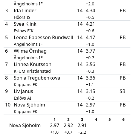
Ängelholms IF
+2.0
3
Ida Linder
14
4.34
PB
Höörs IS
+0.5
4
Svea Klink
14
4.21
Eslövs FIK
+0.6
5
Leona Ebbesson Rundwall
14
4.17
PB
Ängelholms IF
+1.0
6
Wilma Örnhag
14
3.77
Ängelholms IF
+0.7
7
Linnea Knutsson
14
3.56
PB
KFUM Kristianstad
+0.3
8
Sonia Tregubenkova
14
3.36
PB
Klippans FK
+1.1
9
Liv Janus
14
3.15
SB
Eslövs AI
+0.2
10
Nova Sjöholm
14
2.97
PB
Klippans FK
+1.0
1
2
3
4
5
6
Nova Sjöholm
2.97
2.92
2.91
+1.0
+0.7
+2.2