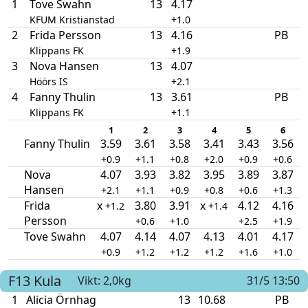
1
Tove Swahn
13
4.17
KFUM Kristianstad
+1.0
2
Frida Persson
13
4.16
PB
Klippans FK
+1.9
3
Nova Hansen
13
4.07
Höörs IS
+2.1
4
Fanny Thulin
13
3.61
PB
Klippans FK
+1.1
1
2
3
4
5
6
Fanny Thulin
3.59
3.61
3.58
3.41
3.43
3.56
+0.9
+1.1
+0.8
+2.0
+0.9
+0.6
Nova
4.07
3.93
3.82
3.95
3.89
3.87
Hansen
+2.1
+1.1
+0.9
+0.8
+0.6
+1.3
Frida
x
3.80
3.91
x
4.12
4.16
+1.2
+1.4
Persson
+0.6
+1.0
+2.5
+1.9
Tove Swahn
4.07
4.14
4.07
4.13
4.01
4.17
+0.9
+1.2
+1.2
+1.2
+1.6
+1.0
F13
Kula
Vikt: 2,0kg
31/5 13:50
1
Alicia Örnhag
13
10.68
PB