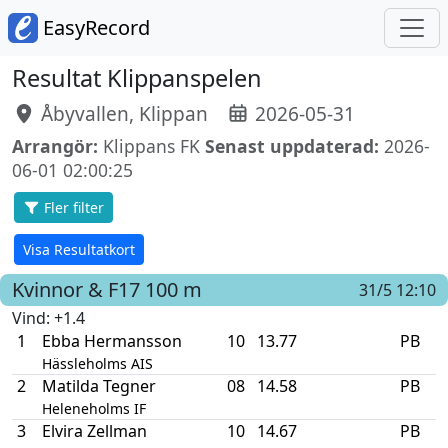
EasyRecord
Resultat Klippanspelen
Åbyvallen, Klippan
2026-05-31
Arrangör:
Klippans FK
Senast uppdaterad:
2026-
06-01 02:00:25
Fler filter
Visa Resultatkort
Kvinnor & F17
100 m
31/5 12:10
Vind
: +1.4
1
Ebba Hermansson
10
13.77
PB
Hässleholms AIS
2
Matilda Tegner
08
14.58
PB
Heleneholms IF
3
Elvira Zellman
10
14.67
PB