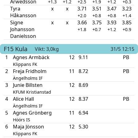
Arwedsson
+1.3
+1.2
+2.5
+1.9
+1.2
+0.3
Tyra
x
x
3.71
3.51
3.47
3.23
Håkansson
+2.0
+0.8
+0.8
+1.4
Signe
x
x
3.66
3.75
3.93
3.85
Johansson
+1.8
+0.7
+1.2
+0.9
Danielsson
F15
Kula
Vikt: 3,0kg
31/5 12:15
1
Agnes Armbäck
12
9.11
PB
Klippans FK
2
Freja Fridholm
11
8.72
PB
Ängelholms IF
3
Junie Billsten
12
8.69
KFUM Kristianstad
4
Alice Hall
12
8.37
PB
Ängelholms IF
5
Agnes Grönberg
11
6.94
Höörs IS
6
Maja Jönsson
12
5.30
Klippans FK