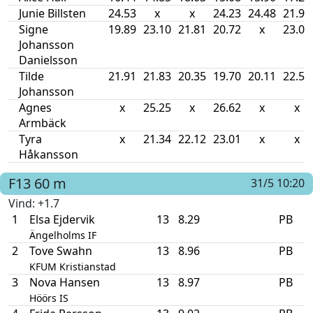
Junie Billsten
24.53
x
x
24.23
24.48
21.96
Signe
19.89
23.10
21.81
20.72
x
23.07
Johansson
Danielsson
Tilde
21.91
21.83
20.35
19.70
20.11
22.54
Johansson
Agnes
x
25.25
x
26.62
x
x
Armbäck
Tyra
x
21.34
22.12
23.01
x
x
Håkansson
F13
60 m
31/5 10:20
Vind
: +1.7
1
Elsa Ejdervik
13
8.29
PB
Ängelholms IF
2
Tove Swahn
13
8.96
PB
KFUM Kristianstad
3
Nova Hansen
13
8.97
PB
Höörs IS