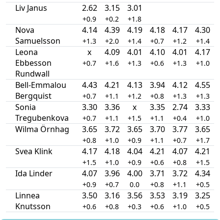
Liv Janus
2.62
3.15
3.01
+0.9
+0.2
+1.8
Nova
4.14
4.39
4.19
4.18
4.17
4.30
Samuelsson
+1.3
+2.0
+1.4
+0.7
+1.2
+1.4
Leona
x
4.09
4.01
4.10
4.01
4.17
Ebbesson
+0.7
+1.6
+1.3
+0.6
+1.3
+1.0
Rundwall
Bell-Emmalou
4.43
4.21
4.13
3.94
4.12
4.55
Bergquist
+0.7
+1.1
+1.2
+0.8
+1.3
+1.3
Sonia
3.30
3.36
x
3.35
2.74
3.33
Tregubenkova
+0.7
+1.1
+1.5
+1.1
+0.4
+1.0
Wilma Örnhag
3.65
3.72
3.65
3.70
3.77
3.65
+0.8
+1.0
+0.9
+1.1
+0.7
+1.7
Svea Klink
4.17
4.18
4.04
4.21
4.07
4.21
+1.5
+1.0
+0.9
+0.6
+0.8
+1.5
Ida Linder
4.07
3.96
4.00
3.71
3.72
4.34
+0.9
+0.7
0.0
+0.8
+1.1
+0.5
Linnea
3.50
3.16
3.56
3.53
3.19
3.25
Knutsson
+0.6
+0.8
+0.3
+0.6
+1.0
+0.5