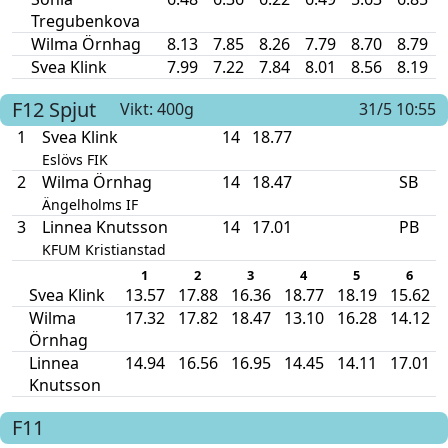
Tregubenkova
Wilma Örnhag
8.13
7.85
8.26
7.79
8.70
8.79
Svea Klink
7.99
7.22
7.84
8.01
8.56
8.19
F12
Spjut
Vikt: 400g
31/5 10:55
1
Svea Klink
14
18.77
Eslövs FIK
2
Wilma Örnhag
14
18.47
SB
Ängelholms IF
3
Linnea Knutsson
14
17.01
PB
KFUM Kristianstad
1
2
3
4
5
6
Svea Klink
13.57
17.88
16.36
18.77
18.19
15.62
Wilma
17.32
17.82
18.47
13.10
16.28
14.12
Örnhag
Linnea
14.94
16.56
16.95
14.45
14.11
17.01
Knutsson
F11