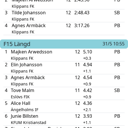
Klippans FK
3
Tilde Johansson
12
2:48.43
SB
Klippans FK
4
Agnes Armbäck
12
3:17.26
PB
Klippans FK
F15
Längd
31/5 10:55
1
Majken Arwedsson
12
5.10
PB
Klippans FK
+0.3
2
Elin Johansson
11
4.94
PB
Klippans FK
+1.1
3
Agnes Armbäck
12
4.54
PB
Klippans FK
+0.9
4
Tove Malm
11
4.42
SB
Eslövs FIK
+0.9
5
Alice Hall
12
4.36
Ängelholms IF
+2.1
6
Junie Billsten
12
3.93
PB
KFUM Kristianstad
+1.1