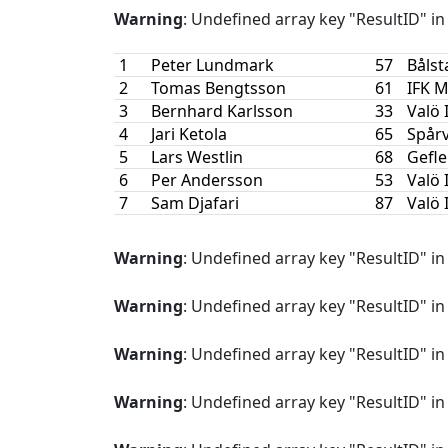
Warning
: Undefined array key "ResultID" i
1
Peter Lundmark
57
Bålst
2
Tomas Bengtsson
61
IFK M
3
Bernhard Karlsson
33
Valö 
4
Jari Ketola
65
Spår
5
Lars Westlin
68
Gefle
6
Per Andersson
53
Valö 
7
Sam Djafari
87
Valö 
Warning
: Undefined array key "ResultID" i
Warning
: Undefined array key "ResultID" i
Warning
: Undefined array key "ResultID" i
Warning
: Undefined array key "ResultID" i