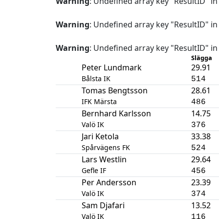
Warning
: Undefined array key "ResultID" i
Warning
: Undefined array key "ResultID" i
Warning
: Undefined array key "ResultID" i
Slägga
Peter Lundmark
29.91
Bålsta IK
514
Tomas Bengtsson
28.61
IFK Märsta
486
Bernhard Karlsson
14.75
Valö IK
376
Jari Ketola
33.38
Spårvägens FK
524
Lars Westlin
29.64
Gefle IF
456
Per Andersson
23.39
Valö IK
374
Sam Djafari
13.52
Valö IK
116