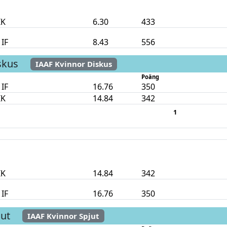
IK
6.30
433
 IF
8.43
556
skus
IAAF Kvinnor Diskus
Poäng
 IF
16.76
350
IK
14.84
342
1
IK
14.84
342
 IF
16.76
350
jut
IAAF Kvinnor Spjut