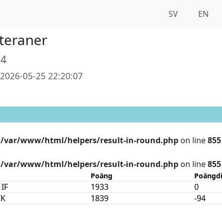
SV
EN
teraner
24
2026-05-25 22:20:07
n
/var/www/html/helpers/result-in-round.php
on line
855
n
/var/www/html/helpers/result-in-round.php
on line
855
Poäng
Poängdi
 IF
1933
0
IK
1839
-94