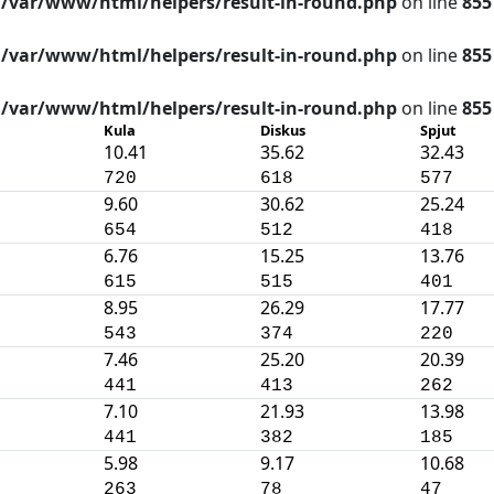
n
/var/www/html/helpers/result-in-round.php
on line
855
n
/var/www/html/helpers/result-in-round.php
on line
855
n
/var/www/html/helpers/result-in-round.php
on line
855
Kula
Diskus
Spjut
10.41
35.62
32.43
720
618
577
9.60
30.62
25.24
654
512
418
6.76
15.25
13.76
615
515
401
8.95
26.29
17.77
543
374
220
7.46
25.20
20.39
441
413
262
7.10
21.93
13.98
441
382
185
5.98
9.17
10.68
263
78
47