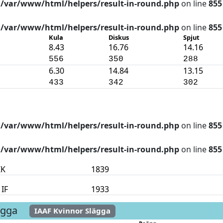
n
/var/www/html/helpers/result-in-round.php
on line
855
n
/var/www/html/helpers/result-in-round.php
on line
855
Kula
Diskus
Spjut
8.43
16.76
14.16
556
350
288
6.30
14.84
13.15
433
342
302
n
/var/www/html/helpers/result-in-round.php
on line
855
n
/var/www/html/helpers/result-in-round.php
on line
855
IK
1839
 IF
1933
ägga
IAAF Kvinnor Slägga