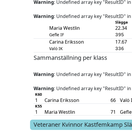
Warning
: Undefined array key "ResultID" i
Warning
: Undefined array key "ResultID" i
Slägga
Maria Westlin
22.34
Gefle IF
395
Carina Eriksson
17.67
Valö IK
336
Sammanställning per klass
Warning
: Undefined array key "ResultID" i
Warning
: Undefined array key "ResultID" i
K60
1
Carina Eriksson
66
Valö 
K55
1
Maria Westlin
71
Gefle
Veteraner Kvinnor
Kastfemkamp
Sl