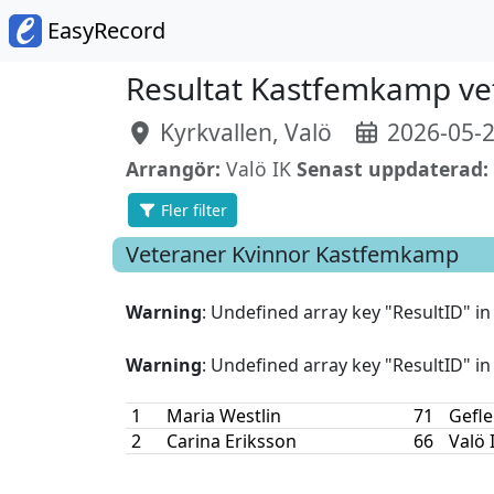
EasyRecord
Resultat Kastfemkamp ve
Kyrkvallen, Valö
2026-05-
Arrangör:
Valö IK
Senast uppdaterad:
Fler filter
Veteraner Kvinnor
Kastfemkamp
Warning
: Undefined array key "ResultID" i
Warning
: Undefined array key "ResultID" i
1
Maria Westlin
71
Gefle
2
Carina Eriksson
66
Valö 