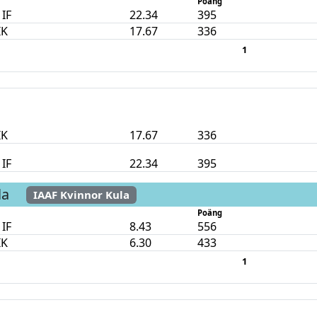
Poäng
 IF
22.34
395
IK
17.67
336
1
IK
17.67
336
 IF
22.34
395
la
IAAF Kvinnor Kula
Poäng
 IF
8.43
556
IK
6.30
433
1