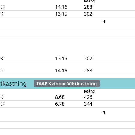
Poäng
 IF
14.16
288
IK
13.15
302
1
IK
13.15
302
 IF
14.16
288
ktkastning
IAAF Kvinnor Viktkastning
Poäng
IK
8.68
426
 IF
6.78
344
1