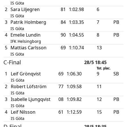
IS Göta
2
Sara Liljegren
81
1:02.98
6
IS Göta
3
Patrik Holmberg
84
1:03.35
7
PB
IS Göta
4
Emelie Lundin
90
1:04.55
8
PB
IFK Helsingborg
5
Mattias Carlsson
69
1:10.74
13
IS Göta
C-Final
28/5 18:45
Tot. plac.
1
Leif Grönqvist
69
1:06.30
9
SB
IS Göta
2
Robert Löfström
77
1:09.58
11
IS Göta
3
Isabelle Ljungqvist
08
1:09.82
12
PB
IS Göta
4
Leif Nilsson
61
1:12.59
15
PB
IS Göta
D-Final
28/5 18:35