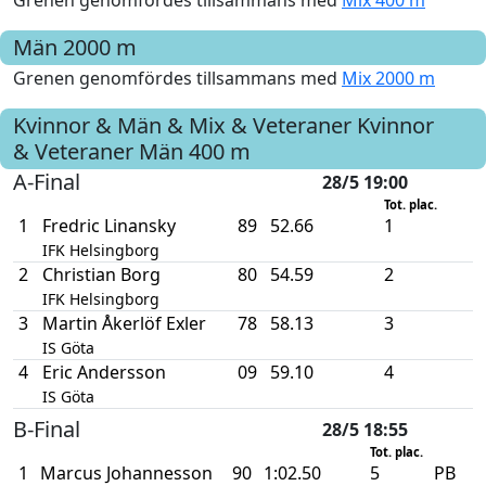
Grenen genomfördes tillsammans med
Mix 400 m
Män
2000 m
Grenen genomfördes tillsammans med
Mix 2000 m
Kvinnor & Män & Mix & Veteraner Kvinnor
& Veteraner Män
400 m
A-Final
28/5 19:00
Tot. plac.
1
Fredric Linansky
89
52.66
1
IFK Helsingborg
2
Christian Borg
80
54.59
2
IFK Helsingborg
3
Martin Åkerlöf Exler
78
58.13
3
IS Göta
4
Eric Andersson
09
59.10
4
IS Göta
B-Final
28/5 18:55
Tot. plac.
1
Marcus Johannesson
90
1:02.50
5
PB