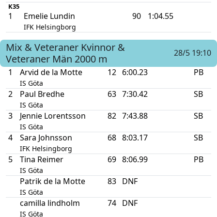
K35
1
Emelie Lundin
90
1:04.55
IFK Helsingborg
Mix & Veteraner Kvinnor &
28/5 19:10
Veteraner Män
2000 m
1
Arvid de la Motte
12
6:00.23
PB
IS Göta
2
Paul Bredhe
63
7:30.42
SB
IS Göta
3
Jennie Lorentsson
82
7:43.88
SB
IS Göta
4
Sara Johnsson
68
8:03.17
SB
IFK Helsingborg
5
Tina Reimer
69
8:06.99
PB
IS Göta
Patrik de la Motte
83
DNF
IS Göta
camilla lindholm
74
DNF
IS Göta