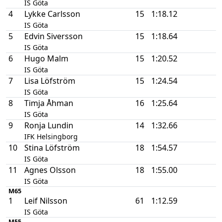
IS Göta
4
Lykke Carlsson
15
1:18.12
IS Göta
5
Edvin Siversson
15
1:18.64
IS Göta
6
Hugo Malm
15
1:20.52
IS Göta
7
Lisa Löfström
15
1:24.54
IS Göta
8
Timja Åhman
16
1:25.64
IS Göta
9
Ronja Lundin
14
1:32.66
IFK Helsingborg
10
Stina Löfström
18
1:54.57
IS Göta
11
Agnes Olsson
18
1:55.00
IS Göta
M65
1
Leif Nilsson
61
1:12.59
IS Göta
M55