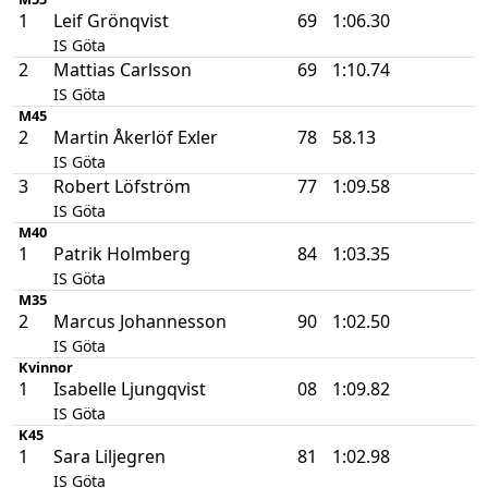
1
Leif Grönqvist
69
1:06.30
IS Göta
2
Mattias Carlsson
69
1:10.74
IS Göta
M45
2
Martin Åkerlöf Exler
78
58.13
IS Göta
3
Robert Löfström
77
1:09.58
IS Göta
M40
1
Patrik Holmberg
84
1:03.35
IS Göta
M35
2
Marcus Johannesson
90
1:02.50
IS Göta
Kvinnor
1
Isabelle Ljungqvist
08
1:09.82
IS Göta
K45
1
Sara Liljegren
81
1:02.98
IS Göta