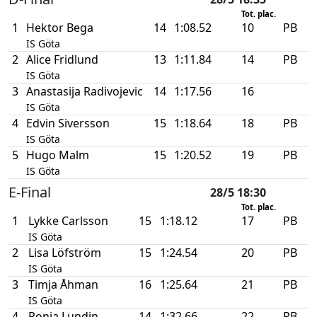
Tot. plac.
1
Hektor Bega
14
1:08.52
10
PB
IS Göta
2
Alice Fridlund
13
1:11.84
14
PB
IS Göta
3
Anastasija Radivojevic
14
1:17.56
16
IS Göta
4
Edvin Siversson
15
1:18.64
18
PB
IS Göta
5
Hugo Malm
15
1:20.52
19
PB
IS Göta
E-Final
28/5 18:30
Tot. plac.
1
Lykke Carlsson
15
1:18.12
17
PB
IS Göta
2
Lisa Löfström
15
1:24.54
20
PB
IS Göta
3
Timja Åhman
16
1:25.64
21
PB
IS Göta
4
Ronja Lundin
14
1:32.66
22
PB