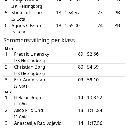
IFK Helsingborg
5
Stina Löfström
18
1:54.57
23
PB
IS Göta
6
Agnes Olsson
18
1:55.00
24
PB
IS Göta
Sammanställning per klass
Män
1
Fredric Linansky
89
52.66
IFK Helsingborg
2
Christian Borg
80
54.59
IFK Helsingborg
3
Eric Andersson
09
59.10
IS Göta
Mix
1
Hektor Bega
14
1:08.52
IS Göta
2
Alice Fridlund
13
1:11.84
IS Göta
3
Anastasija Radivojevic
14
1:17.56