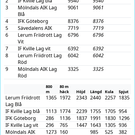
2
IF Kville Lag blå
9540
9540
3
Mölndals AIK Lag
9061
9061
Blå
4
IFK Göteborg
8376
8376
5
Sävedalens AIK
7719
7719
6
Lerum Friidrott Lag
6796
6796
Vit
7
IF Kville Lag vit
6392
6392
8
Lerum Friidrott Lag
6042
6042
Röd
9
Mölndals AIK Lag
3325
3325
Röd
800
80 m
m
häck
Höjd
Längd
Kula
Spjut
Lerum Friidrott
1365
1972
2343
2440
2257
1835
Lag Blå
IF Kville Lag blå
1113
1774
2239
1755
1705
954
IFK Göteborg
286
1136
1837
1991
1830
1296
IF Kville Lag vit
296
765
1447
1643
1305
936
Mölndals AIK
1273
160
985
525
382