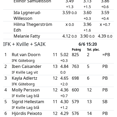
Ellinor Samuelsson
3.49
3.13
3.86
+1.3
+1.5
+0.6
Ida Lygnerud-
3.59
3.60
3.59
0.0
Willesson
+0.3
+0.4
Hilma Thegerström
x
3.96
x
0.0
+0.7
Edh
+1.6
Melanie Fatty
4.12
3.90
4.39
0.0
0.0
0.0
IFK + Kville + SAIK
6/6 15:20
Poäng
Tot. plac.
1
Rut van Doorn
11
5.02
825
2
=PB
IFK Göteborg
+0.3
2
Iben Caisander
13
4.84
763
5
PB
IF Kville Lag vit
0.0
3
Kayla Adlertz
12
4.65
698
6
PB
IFK Göteborg
+2.0
4
Molly Persson
12
4.36
600
12
PB
IF Kville Lag blå
+0.7
5
Sigrid Hellestam
11
4.30
579
13
SB
IF Kville Lag blå
+1.2
6
Hjördis Peixoto
12
4.29
576
14
PB