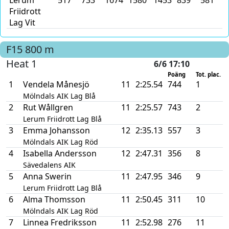
Lerum
517
733
1674
1580
1453
839
581
0
Friidrott
Lag Vit
F15
800 m
Heat 1
6/6 17:10
Poäng
Tot. plac.
1
Vendela Månesjö
11
2:25.54
744
1
Mölndals AIK Lag Blå
2
Rut Wållgren
11
2:25.57
743
2
Lerum Friidrott Lag Blå
3
Emma Johansson
12
2:35.13
557
3
Mölndals AIK Lag Röd
4
Isabella Andersson
12
2:47.31
356
8
Sävedalens AIK
5
Anna Swerin
11
2:47.95
346
9
Lerum Friidrott Lag Blå
6
Alma Thomsson
11
2:50.45
311
10
Mölndals AIK Lag Röd
7
Linnea Fredriksson
11
2:52.98
276
11