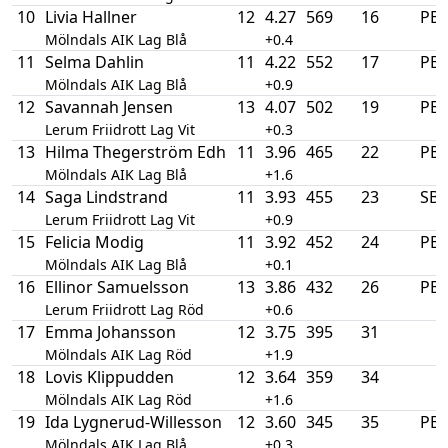
10
Livia Hallner
12
4.27
569
16
PB
Mölndals AIK Lag Blå
+0.4
11
Selma Dahlin
11
4.22
552
17
PB
Mölndals AIK Lag Blå
+0.9
12
Savannah Jensen
13
4.07
502
19
PB
Lerum Friidrott Lag Vit
+0.3
13
Hilma Thegerström Edh
11
3.96
465
22
PB
Mölndals AIK Lag Blå
+1.6
14
Saga Lindstrand
11
3.93
455
23
SB
Lerum Friidrott Lag Vit
+0.9
15
Felicia Modig
11
3.92
452
24
PB
Mölndals AIK Lag Blå
+0.1
16
Ellinor Samuelsson
13
3.86
432
26
PB
Lerum Friidrott Lag Röd
+0.6
17
Emma Johansson
12
3.75
395
31
Mölndals AIK Lag Röd
+1.9
18
Lovis Klippudden
12
3.64
359
34
Mölndals AIK Lag Röd
+1.6
19
Ida Lygnerud-Willesson
12
3.60
345
35
PB
Mölndals AIK Lag Blå
+0.3