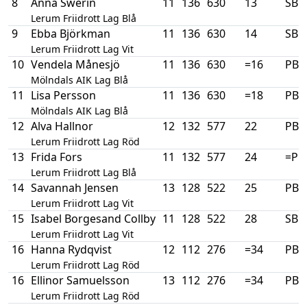
8
Anna Swerin
11
136
630
13
SB
Lerum Friidrott Lag Blå
9
Ebba Björkman
11
136
630
14
SB
Lerum Friidrott Lag Vit
10
Vendela Månesjö
11
136
630
=16
PB
Mölndals AIK Lag Blå
11
Lisa Persson
11
136
630
=18
PB
Mölndals AIK Lag Blå
12
Alva Hallnor
12
132
577
22
PB
Lerum Friidrott Lag Röd
13
Frida Fors
11
132
577
24
=PB
Lerum Friidrott Lag Blå
14
Savannah Jensen
13
128
522
25
PB
Lerum Friidrott Lag Vit
15
Isabel Borgesand Collby
11
128
522
28
SB
Lerum Friidrott Lag Vit
16
Hanna Rydqvist
12
112
276
=34
PB
Lerum Friidrott Lag Röd
16
Ellinor Samuelsson
13
112
276
=34
PB
Lerum Friidrott Lag Röd