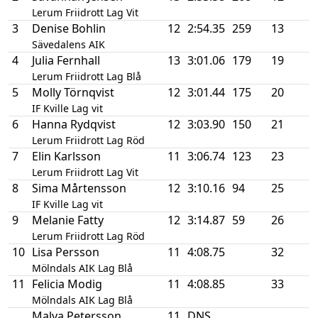
Lerum Friidrott Lag Vit
3
Denise Bohlin
12
2:54.35
259
13
Sävedalens AIK
4
Julia Fernhall
13
3:01.06
179
19
Lerum Friidrott Lag Blå
5
Molly Törnqvist
12
3:01.44
175
20
IF Kville Lag vit
6
Hanna Rydqvist
12
3:03.90
150
21
Lerum Friidrott Lag Röd
7
Elin Karlsson
11
3:06.74
123
23
Lerum Friidrott Lag Vit
8
Sima Mårtensson
12
3:10.16
94
25
IF Kville Lag vit
9
Melanie Fatty
12
3:14.87
59
26
Lerum Friidrott Lag Röd
10
Lisa Persson
11
4:08.75
32
Mölndals AIK Lag Blå
11
Felicia Modig
11
4:08.85
33
Mölndals AIK Lag Blå
Malva Petersson
11
DNS