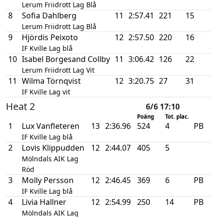
Lerum Friidrott Lag Blå
8
Sofia Dahlberg
11
2:57.41
221
15
Lerum Friidrott Lag Blå
9
Hjördis Peixoto
12
2:57.50
220
16
IF Kville Lag blå
10
Isabel Borgesand Collby
11
3:06.42
126
22
Lerum Friidrott Lag Vit
11
Wilma Törnqvist
12
3:20.75
27
31
IF Kville Lag vit
Heat 2
6/6 17:10
Poäng
Tot. plac.
1
Lux Vanfleteren
13
2:36.96
524
4
PB
IF Kville Lag blå
2
Lovis Klippudden
12
2:44.07
405
5
Mölndals AIK Lag
Röd
3
Molly Persson
12
2:46.45
369
6
PB
IF Kville Lag blå
4
Livia Hallner
12
2:54.99
250
14
PB
Mölndals AIK Lag