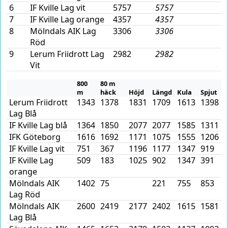
6
IF Kville Lag vit
5757
5757
7
IF Kville Lag orange
4357
4357
8
Mölndals AIK Lag
3306
3306
Röd
9
Lerum Friidrott Lag
2982
2982
Vit
800
80 m
m
häck
Höjd
Längd
Kula
Spjut
Lerum Friidrott
1343
1378
1831
1709
1613
1398
Lag Blå
IF Kville Lag blå
1364
1850
2077
2077
1585
1311
IFK Göteborg
1616
1692
1171
1075
1555
1206
IF Kville Lag vit
751
367
1196
1177
1347
919
IF Kville Lag
509
183
1025
902
1347
391
orange
Mölndals AIK
1402
75
221
755
853
Lag Röd
Mölndals AIK
2600
2419
2177
2402
1615
1581
Lag Blå