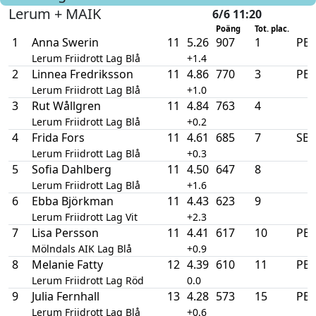
Lerum + MAIK
6/6 11:20
Poäng
Tot. plac.
1
Anna Swerin
11
5.26
907
1
PB
Lerum Friidrott Lag Blå
+1.4
2
Linnea Fredriksson
11
4.86
770
3
PB
Lerum Friidrott Lag Blå
+1.0
3
Rut Wållgren
11
4.84
763
4
Lerum Friidrott Lag Blå
+0.2
4
Frida Fors
11
4.61
685
7
SB
Lerum Friidrott Lag Blå
+0.3
5
Sofia Dahlberg
11
4.50
647
8
Lerum Friidrott Lag Blå
+1.6
6
Ebba Björkman
11
4.43
623
9
Lerum Friidrott Lag Vit
+2.3
7
Lisa Persson
11
4.41
617
10
PB
Mölndals AIK Lag Blå
+0.9
8
Melanie Fatty
12
4.39
610
11
PB
Lerum Friidrott Lag Röd
0.0
9
Julia Fernhall
13
4.28
573
15
PB
Lerum Friidrott Lag Blå
+0.6