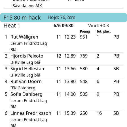
Sävedalens AIK
F15
80 m häck
Höjd: 76,2cm
Heat 1
6/6 09:30
Vind
: +0.3
Poäng
Tot. plac.
1
Rut Wållgren
11
12.23
951
1
PB
Lerum Friidrott Lag
Blå
2
Hjördis Peixoto
12
12.89
769
2
PB
IF Kville Lag blå
3
Sigrid Hellestam
11
13.66
580
4
SB
IF Kville Lag blå
4
Rut van Doorn
11
13.80
548
6
PB
IFK Göteborg
5
Sofia Dahlberg
11
14.00
505
9
PB
Lerum Friidrott Lag
Blå
6
Linnea Fredriksson
11
15.39
250
16
SB
Lerum Friidrott Lag
Blå