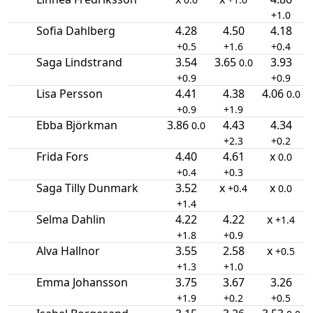
+1.0
Sofia Dahlberg
4.28
4.50
4.18
+0.5
+1.6
+0.4
Saga Lindstrand
3.54
3.65
3.93
0.0
+0.9
+0.9
Lisa Persson
4.41
4.38
4.06
0.0
+0.9
+1.9
Ebba Björkman
3.86
4.43
4.34
0.0
+2.3
+0.2
Frida Fors
4.40
4.61
x
0.0
+0.4
+0.3
Saga Tilly Dunmark
3.52
x
x
+0.4
0.0
+1.4
Selma Dahlin
4.22
4.22
x
+1.4
+1.8
+0.9
Alva Hallnor
3.55
2.58
x
+0.5
+1.3
+1.0
Emma Johansson
3.75
3.67
3.26
+1.9
+0.2
+0.5