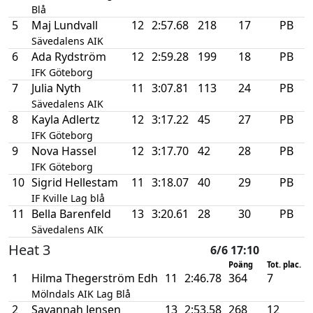
Blå
5
Maj Lundvall
12
2:57.68
218
17
PB
Sävedalens AIK
6
Ada Rydström
12
2:59.28
199
18
PB
IFK Göteborg
7
Julia Nyth
11
3:07.81
113
24
PB
Sävedalens AIK
8
Kayla Adlertz
12
3:17.22
45
27
PB
IFK Göteborg
9
Nova Hassel
12
3:17.70
42
28
PB
IFK Göteborg
10
Sigrid Hellestam
11
3:18.07
40
29
PB
IF Kville Lag blå
11
Bella Barenfeld
13
3:20.61
28
30
PB
Sävedalens AIK
Heat 3
6/6 17:10
Poäng
Tot. plac.
1
Hilma Thegerström Edh
11
2:46.78
364
7
Mölndals AIK Lag Blå
2
Savannah Jensen
13
2:53.58
268
12