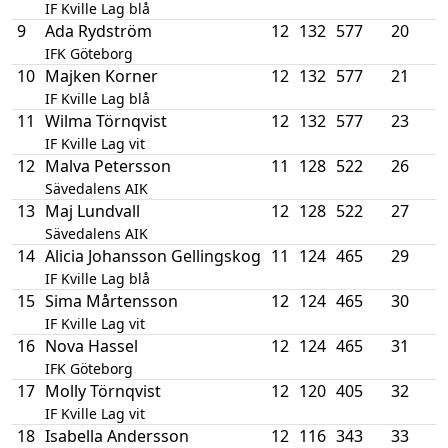
IF Kville Lag blå
9
Ada Rydström
12
132
577
20
IFK Göteborg
10
Majken Korner
12
132
577
21
IF Kville Lag blå
11
Wilma Törnqvist
12
132
577
23
IF Kville Lag vit
12
Malva Petersson
11
128
522
26
Sävedalens AIK
13
Maj Lundvall
12
128
522
27
Sävedalens AIK
14
Alicia Johansson Gellingskog
11
124
465
29
IF Kville Lag blå
15
Sima Mårtensson
12
124
465
30
IF Kville Lag vit
16
Nova Hassel
12
124
465
31
IFK Göteborg
17
Molly Törnqvist
12
120
405
32
IF Kville Lag vit
18
Isabella Andersson
12
116
343
33