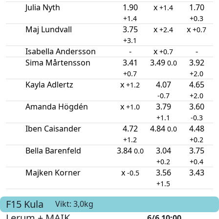
Julia Nyth
1.90
x
1.70
+1.4
+1.4
+0.3
Maj Lundvall
3.75
x
x
+2.4
+0.7
+3.1
Isabella Andersson
-
x
-
+0.7
Sima Mårtensson
3.41
3.49
3.92
0.0
+0.7
+2.0
Kayla Adlertz
x
4.07
4.65
+1.2
-0.7
+2.0
Amanda Högdén
x
3.79
3.60
+1.0
+1.1
-0.3
Iben Caisander
4.72
4.84
4.48
0.0
+1.2
+0.2
Bella Barenfeld
3.84
3.04
3.75
0.0
+0.2
+0.4
Majken Korner
x
3.56
3.43
-0.5
+1.5
F15
Kula
Vikt: 3,0kg
Lerum + MAIK
6/6 10:00