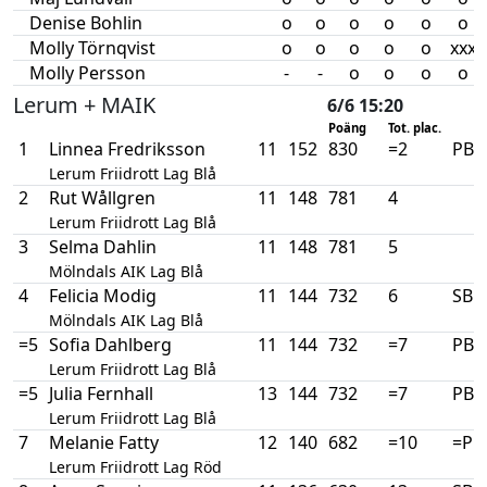
Denise Bohlin
o
o
o
o
o
o
Molly Törnqvist
o
o
o
o
o
xxx
Molly Persson
-
-
o
o
o
o
Lerum + MAIK
6/6 15:20
Poäng
Tot. plac.
1
Linnea Fredriksson
11
152
830
=2
PB
Lerum Friidrott Lag Blå
2
Rut Wållgren
11
148
781
4
Lerum Friidrott Lag Blå
3
Selma Dahlin
11
148
781
5
Mölndals AIK Lag Blå
4
Felicia Modig
11
144
732
6
SB
Mölndals AIK Lag Blå
=5
Sofia Dahlberg
11
144
732
=7
PB
Lerum Friidrott Lag Blå
=5
Julia Fernhall
13
144
732
=7
PB
Lerum Friidrott Lag Blå
7
Melanie Fatty
12
140
682
=10
=PB
Lerum Friidrott Lag Röd