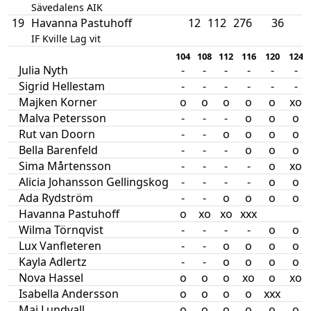
Sävedalens AIK
19
Havanna Pastuhoff
12
112
276
36
IF Kville Lag vit
104
108
112
116
120
124
Julia Nyth
-
-
-
-
-
-
Sigrid Hellestam
-
-
-
-
-
-
Majken Korner
o
o
o
o
o
xo
Malva Petersson
-
-
-
o
o
o
Rut van Doorn
-
-
o
o
o
o
Bella Barenfeld
-
-
-
o
o
o
Sima Mårtensson
-
-
-
-
o
xo
Alicia Johansson Gellingskog
-
-
-
-
o
o
Ada Rydström
-
-
o
o
o
o
Havanna Pastuhoff
o
xo
xo
xxx
Wilma Törnqvist
-
-
-
-
o
o
Lux Vanfleteren
-
-
o
o
o
o
Kayla Adlertz
-
-
o
o
o
o
Nova Hassel
o
o
o
xo
o
xo
Isabella Andersson
o
o
o
o
xxx
Maj Lundvall
o
o
o
o
o
o