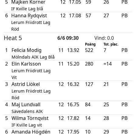
5
Majken Korner
12
17.05
59
26
PB
IF Kville Lag blå
6
Hanna Rydqvist
12
17.08
57
27
PB
Lerum Friidrott Lag
Röd
Heat 5
6/6 09:30
Vind
: 0.0
Poäng
Tot. plac.
1
Felicia Modig
11
13.92
522
7
PB
Mölndals AIK Lag Blå
2
Elin Karlsson
11
15.20
280
=14
PB
Lerum Friidrott Lag
Vit
3
Astrid Liökel
12
16.32
127
21
PB
Lerum Friidrott Lag
Röd
4
Maj Lundvall
12
16.75
84
25
PB
Sävedalens AIK
5
Wilma Törnqvist
12
17.82
14
28
PB
IF Kville Lag vit
6
Amanda Högdén
12
17.95
10
29
PB