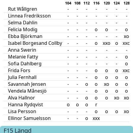
104
108
112
116
120
124
128
Rut Wållgren
-
-
-
-
-
-
-
Linnea Fredriksson
-
-
-
-
-
-
-
Selma Dahlin
-
-
-
-
-
-
-
Felicia Modig
-
-
-
o
o
-
o
Ebba Björkman
-
-
-
-
-
-
xo
Isabel Borgesand Collby
-
-
-
o
xxo
o
xxo
Anna Swerin
-
-
-
-
-
-
-
Melanie Fatty
-
-
-
-
-
-
o
Sofia Dahlberg
-
-
-
-
-
-
o
Frida Fors
-
-
-
o
o
o
xxo
Julia Fernhall
-
-
-
o
o
o
o
Savannah Jensen
-
-
o
o
xo
o
o
Vendela Månesjö
-
-
-
o
o
o
o
Alva Hallnor
-
-
o
o
o
xo
xo
Hanna Rydqvist
o
o
o
r
Lisa Persson
-
-
-
o
o
o
xo
Ellinor Samuelsson
-
-
o
xxx
F15
Längd