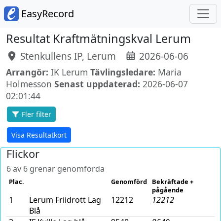
EasyRecord
Resultat Kraftmätningskval Lerum
Stenkullens IP, Lerum
2026-06-06
Arrangör:
IK Lerum
Tävlingsledare:
Maria
Holmesson
Senast uppdaterad:
2026-06-07
02:01:44
Fler filter
Visa Resultatkort
Flickor
6 av 6 grenar genomförda
Plac.
Genomförd
Bekräftade +
pågående
1
Lerum Friidrott Lag
12212
12212
Blå