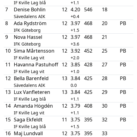
IF Kville Lag blå
+1.1
7
Denise Bohlin
12
4.20
546
18
Sävedalens AIK
+0.4
8
Ada Rydström
12
3.97
468
20
PB
IFK Göteborg
+1.5
9
Nova Hassel
12
3.97
468
21
IFK Göteborg
+3.6
10
Sima Mårtensson
12
3.92
452
25
PB
IF Kville Lag vit
+2.0
11
Havanna Pastuhoff
12
3.85
428
27
PB
IF Kville Lag vit
+1.0
12
Bella Barenfeld
13
3.84
425
28
PB
Sävedalens AIK
0.0
13
Lux Vanfleteren
13
3.84
425
29
PB
IF Kville Lag blå
+1.1
14
Amanda Högdén
12
3.79
408
30
PB
IF Kville Lag vit
+1.1
15
Saga Ekfeldt
11
3.75
395
32
PB
IF Kville Lag blå
+1.5
16
Maj Lundvall
12
3.75
395
33