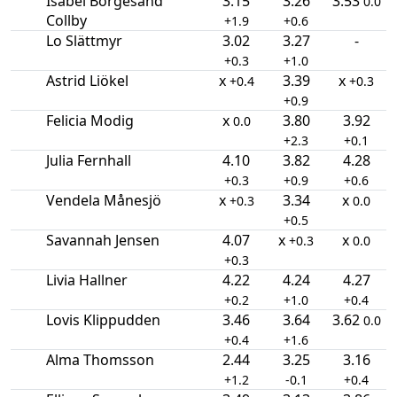
Isabel Borgesand
3.15
3.26
3.53
0.0
Collby
+1.9
+0.6
Lo Slättmyr
3.02
3.27
-
+0.3
+1.0
Astrid Liökel
x
3.39
x
+0.4
+0.3
+0.9
Felicia Modig
x
3.80
3.92
0.0
+2.3
+0.1
Julia Fernhall
4.10
3.82
4.28
+0.3
+0.9
+0.6
Vendela Månesjö
x
3.34
x
+0.3
0.0
+0.5
Savannah Jensen
4.07
x
x
+0.3
0.0
+0.3
Livia Hallner
4.22
4.24
4.27
+0.2
+1.0
+0.4
Lovis Klippudden
3.46
3.64
3.62
0.0
+0.4
+1.6
Alma Thomsson
2.44
3.25
3.16
+1.2
-0.1
+0.4