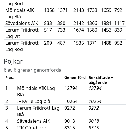
Lag Röd
Mölndals AIK
1358
1371
2143
1738
1659
792
Lag Blå
Sävedalens AIK
833
380
2142
1366
1881
1117
Lerum Friidrott
517
733
1674
1580
1453
839
Lag Vit
Lerum Friidrott
209
487
1535
1371
1488
952
Lag Röd
Pojkar
6 av 6 grenar genomförda
Plac.
Genomförd
Bekräftade +
pågående
1
Mölndals AIK Lag
12794
12794
Blå
2
IF Kville Lag blå
10264
10264
3
Lerum Friidrott Lag
9272
9272
Blå
4
Sävedalens AIK
9018
9018
5
IFK Göteborg
8315
8315