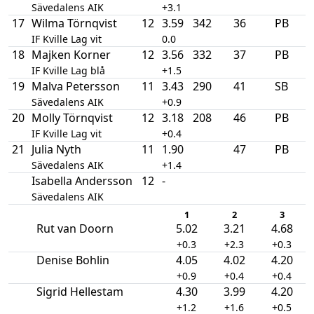
Sävedalens AIK
+3.1
17
Wilma Törnqvist
12
3.59
342
36
PB
IF Kville Lag vit
0.0
18
Majken Korner
12
3.56
332
37
PB
IF Kville Lag blå
+1.5
19
Malva Petersson
11
3.43
290
41
SB
Sävedalens AIK
+0.9
20
Molly Törnqvist
12
3.18
208
46
PB
IF Kville Lag vit
+0.4
21
Julia Nyth
11
1.90
47
PB
Sävedalens AIK
+1.4
Isabella Andersson
12
-
Sävedalens AIK
1
2
3
Rut van Doorn
5.02
3.21
4.68
+0.3
+2.3
+0.3
Denise Bohlin
4.05
4.02
4.20
+0.9
+0.4
+0.4
Sigrid Hellestam
4.30
3.99
4.20
+1.2
+1.6
+0.5