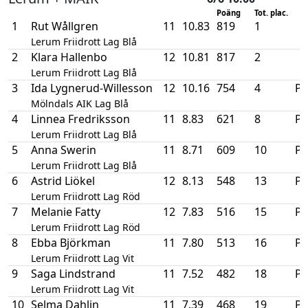
Poäng
Tot. plac.
1
Rut Wållgren
11
10.83
819
1
Lerum Friidrott Lag Blå
2
Klara Hallenbo
12
10.81
817
2
Lerum Friidrott Lag Blå
3
Ida Lygnerud-Willesson
12
10.16
754
4
P
Mölndals AIK Lag Blå
4
Linnea Fredriksson
11
8.83
621
8
P
Lerum Friidrott Lag Blå
5
Anna Swerin
11
8.71
609
10
P
Lerum Friidrott Lag Blå
6
Astrid Liökel
12
8.13
548
13
P
Lerum Friidrott Lag Röd
7
Melanie Fatty
12
7.83
516
15
P
Lerum Friidrott Lag Röd
8
Ebba Björkman
11
7.80
513
16
P
Lerum Friidrott Lag Vit
9
Saga Lindstrand
11
7.52
482
18
P
Lerum Friidrott Lag Vit
10
Selma Dahlin
11
7.39
468
19
P