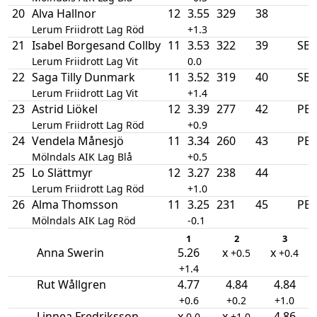
20
Alva Hallnor
12
3.55
329
38
Lerum Friidrott Lag Röd
+1.3
21
Isabel Borgesand Collby
11
3.53
322
39
SB
Lerum Friidrott Lag Vit
0.0
22
Saga Tilly Dunmark
11
3.52
319
40
SB
Lerum Friidrott Lag Vit
+1.4
23
Astrid Liökel
12
3.39
277
42
PB
Lerum Friidrott Lag Röd
+0.9
24
Vendela Månesjö
11
3.34
260
43
PB
Mölndals AIK Lag Blå
+0.5
25
Lo Slättmyr
12
3.27
238
44
Lerum Friidrott Lag Röd
+1.0
26
Alma Thomsson
11
3.25
231
45
PB
Mölndals AIK Lag Röd
-0.1
1
2
3
Anna Swerin
5.26
x
x
+0.5
+0.4
+1.4
Rut Wållgren
4.77
4.84
4.84
+0.6
+0.2
+1.0
Linnea Fredriksson
x
x
4.86
0.0
+1.0