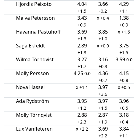
Hjördis Peixoto
4.04
3.66
4.29
+1.5
-0.2
+1.1
Malva Petersson
3.43
x
1.38
+0.4
+0.9
+0.9
Havanna Pastuhoff
3.69
3.85
x
+1.6
+1.3
+1.0
Saga Ekfeldt
2.89
x
3.75
+0.9
+1.3
+1.5
Wilma Törnqvist
3.27
3.16
3.59
0.0
+1.7
+0.3
Molly Persson
4.25
4.36
4.15
0.0
+0.7
+0.8
Nova Hassel
x
3.97
x
+1.1
+0.5
+3.6
Ada Rydström
3.95
3.97
3.96
+1.2
+1.5
+0.5
Molly Törnqvist
2.88
2.87
3.18
+2.3
+1.9
+0.4
Lux Vanfleteren
x
3.69
3.84
+2.2
+2.2
+1.1