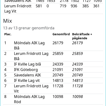
Sävedalens AIK
1465
1653
2178
1502
1127
1093
Lerum Friidrott
581
0
719
936
385
361
Lag Vit
Mix
13 av 13 grenar genomförda
Plac.
Genomförd
Bekräftade +
pågående
1
Mölndals AIK Lag
26179
26179
Blå
2
Lerum Friidrott Lag
25859
25859
Blå
3
IF Kville Lag blå
24339
24339
4
IFK Göteborg
21091
21091
5
Sävedalens AIK
20749
20749
6
IF Kville Lag vit
14813
14813
7
Lerum Friidrott Lag
11728
11728
Vit
8
Mölndals AIK Lag
10098
10098
Röd