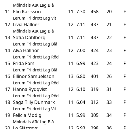
Mölndals AIK Lag Blå
11
Elin Karlsson
11
7.30
458
20
P
Lerum Friidrott Lag Vit
12
Livia Hallner
12
7.11
437
21
P
Mölndals AIK Lag Blå
13
Sofia Dahlberg
11
7.11
437
22
P
Lerum Friidrott Lag Blå
14
Alva Hallnor
12
7.00
424
23
P
Lerum Friidrott Lag Röd
15
Frida Fors
11
6.99
423
24
P
Lerum Friidrott Lag Blå
16
Ellinor Samuelsson
13
6.80
401
26
P
Lerum Friidrott Lag Röd
17
Hanna Rydqvist
12
6.10
319
31
P
Lerum Friidrott Lag Röd
18
Saga Tilly Dunmark
11
6.04
312
33
P
Lerum Friidrott Lag Vit
19
Felicia Modig
11
5.99
305
34
P
Mölndals AIK Lag Blå
20
Lo Slättmyr
12
5.93
298
36
P