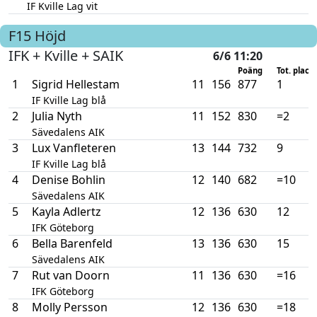
IF Kville Lag vit
F15
Höjd
IFK + Kville + SAIK
6/6 11:20
Poäng
Tot. plac.
1
Sigrid Hellestam
11
156
877
1
IF Kville Lag blå
2
Julia Nyth
11
152
830
=2
Sävedalens AIK
3
Lux Vanfleteren
13
144
732
9
IF Kville Lag blå
4
Denise Bohlin
12
140
682
=10
Sävedalens AIK
5
Kayla Adlertz
12
136
630
12
IFK Göteborg
6
Bella Barenfeld
13
136
630
15
Sävedalens AIK
7
Rut van Doorn
11
136
630
=16
IFK Göteborg
8
Molly Persson
12
136
630
=18