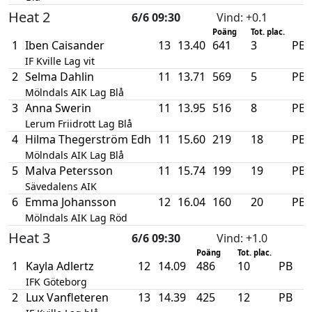
Heat 2
6/6 09:30
Vind
: +0.1
Poäng
Tot. plac.
1
Iben Caisander
13
13.40
641
3
PB
IF Kville Lag vit
2
Selma Dahlin
11
13.71
569
5
PB
Mölndals AIK Lag Blå
3
Anna Swerin
11
13.95
516
8
PB
Lerum Friidrott Lag Blå
4
Hilma Thegerström Edh
11
15.60
219
18
PB
Mölndals AIK Lag Blå
5
Malva Petersson
11
15.74
199
19
PB
Sävedalens AIK
6
Emma Johansson
12
16.04
160
20
PB
Mölndals AIK Lag Röd
Heat 3
6/6 09:30
Vind
: +1.0
Poäng
Tot. plac.
1
Kayla Adlertz
12
14.09
486
10
PB
IFK Göteborg
2
Lux Vanfleteren
13
14.39
425
12
PB