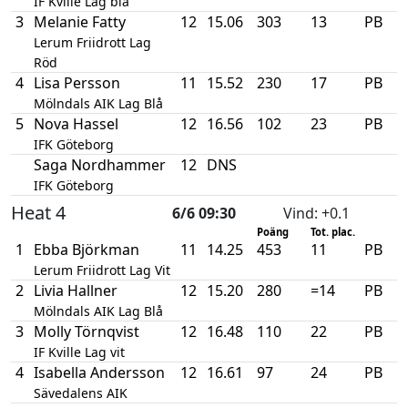
IF Kville Lag blå
3
Melanie Fatty
12
15.06
303
13
PB
Lerum Friidrott Lag
Röd
4
Lisa Persson
11
15.52
230
17
PB
Mölndals AIK Lag Blå
5
Nova Hassel
12
16.56
102
23
PB
IFK Göteborg
Saga Nordhammer
12
DNS
IFK Göteborg
Heat 4
6/6 09:30
Vind
: +0.1
Poäng
Tot. plac.
1
Ebba Björkman
11
14.25
453
11
PB
Lerum Friidrott Lag Vit
2
Livia Hallner
12
15.20
280
=14
PB
Mölndals AIK Lag Blå
3
Molly Törnqvist
12
16.48
110
22
PB
IF Kville Lag vit
4
Isabella Andersson
12
16.61
97
24
PB
Sävedalens AIK