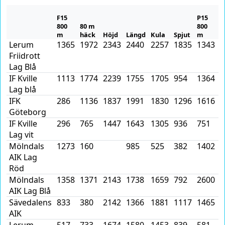
F15
P15
800
80 m
800
8
m
häck
Höjd
Längd
Kula
Spjut
m
h
Lerum
1365
1972
2343
2440
2257
1835
1343
1
Friidrott
Lag Blå
IF Kville
1113
1774
2239
1755
1705
954
1364
1
Lag blå
IFK
286
1136
1837
1991
1830
1296
1616
1
Göteborg
IF Kville
296
765
1447
1643
1305
936
751
3
Lag vit
Mölndals
1273
160
985
525
382
1402
7
AIK Lag
Röd
Mölndals
1358
1371
2143
1738
1659
792
2600
2
AIK Lag Blå
Sävedalens
833
380
2142
1366
1881
1117
1465
1
AIK