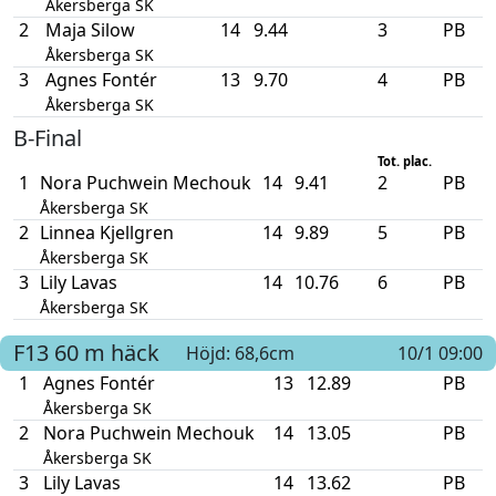
Åkersberga SK
2
Maja Silow
14
9.44
3
PB
Åkersberga SK
3
Agnes Fontér
13
9.70
4
PB
Åkersberga SK
B-Final
Tot. plac.
1
Nora Puchwein Mechouk
14
9.41
2
PB
Åkersberga SK
2
Linnea Kjellgren
14
9.89
5
PB
Åkersberga SK
3
Lily Lavas
14
10.76
6
PB
Åkersberga SK
F13
60 m häck
Höjd: 68,6cm
10/1 09:00
1
Agnes Fontér
13
12.89
PB
Åkersberga SK
2
Nora Puchwein Mechouk
14
13.05
PB
Åkersberga SK
3
Lily Lavas
14
13.62
PB