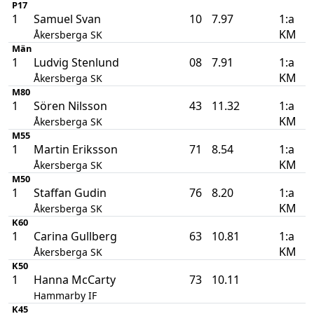
P17
1
Samuel Svan
10
7.97
1:a
KM
Åkersberga SK
Män
1
Ludvig Stenlund
08
7.91
1:a
KM
Åkersberga SK
M80
1
Sören Nilsson
43
11.32
1:a
KM
Åkersberga SK
M55
1
Martin Eriksson
71
8.54
1:a
KM
Åkersberga SK
M50
1
Staffan Gudin
76
8.20
1:a
KM
Åkersberga SK
K60
1
Carina Gullberg
63
10.81
1:a
KM
Åkersberga SK
K50
1
Hanna McCarty
73
10.11
Hammarby IF
K45