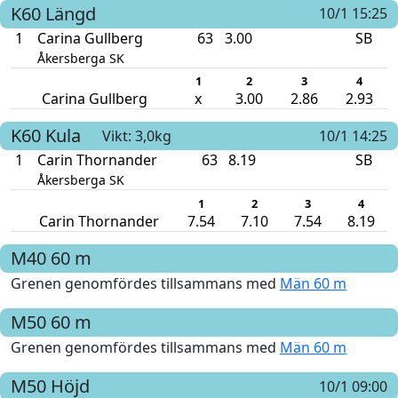
K60
Längd
10/1 15:25
1
Carina Gullberg
63
3.00
SB
Åkersberga SK
1
2
3
4
Carina Gullberg
x
3.00
2.86
2.93
K60
Kula
Vikt: 3,0kg
10/1 14:25
1
Carin Thornander
63
8.19
SB
Åkersberga SK
1
2
3
4
Carin Thornander
7.54
7.10
7.54
8.19
M40
60 m
Grenen genomfördes tillsammans med
Män 60 m
M50
60 m
Grenen genomfördes tillsammans med
Män 60 m
M50
Höjd
10/1 09:00