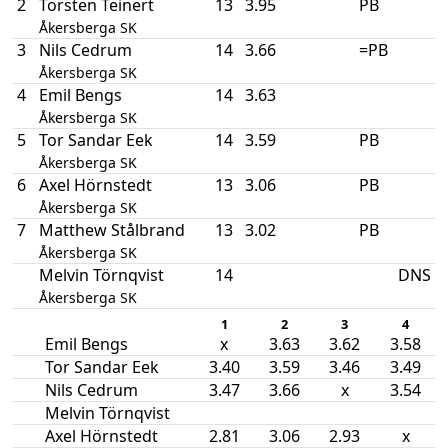
2
Torsten Teinert
13
3.95
PB
Åkersberga SK
3
Nils Cedrum
14
3.66
=PB
Åkersberga SK
4
Emil Bengs
14
3.63
Åkersberga SK
5
Tor Sandar Eek
14
3.59
PB
Åkersberga SK
6
Axel Hörnstedt
13
3.06
PB
Åkersberga SK
7
Matthew Stålbrand
13
3.02
PB
Åkersberga SK
Melvin Törnqvist
14
DNS
Åkersberga SK
1
2
3
4
Emil Bengs
x
3.63
3.62
3.58
Tor Sandar Eek
3.40
3.59
3.46
3.49
Nils Cedrum
3.47
3.66
x
3.54
Melvin Törnqvist
Axel Hörnstedt
2.81
3.06
2.93
x