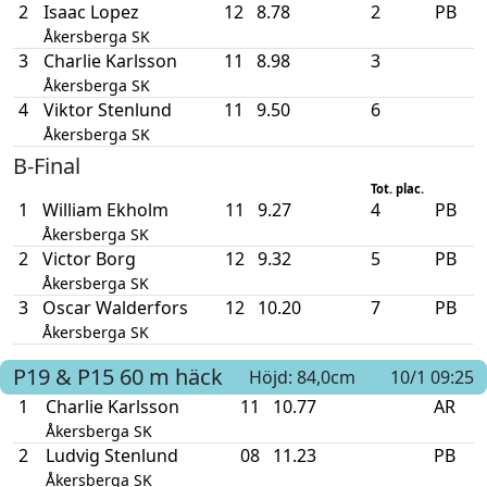
2
Isaac Lopez
12
8.78
2
PB
Åkersberga SK
3
Charlie Karlsson
11
8.98
3
Åkersberga SK
4
Viktor Stenlund
11
9.50
6
Åkersberga SK
B-Final
Tot. plac.
1
William Ekholm
11
9.27
4
PB
Åkersberga SK
2
Victor Borg
12
9.32
5
PB
Åkersberga SK
3
Oscar Walderfors
12
10.20
7
PB
Åkersberga SK
P19 & P15
60 m häck
Höjd: 84,0cm
10/1 09:25
1
Charlie Karlsson
11
10.77
AR
Åkersberga SK
2
Ludvig Stenlund
08
11.23
PB
Åkersberga SK