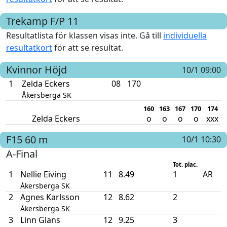
Trekamp F/P 11
Resultatlista för klassen visas inte. Gå till
individuella
resultatkort
för att se resultat.
Kvinnor
Höjd
10/1 09:00
1
Zelda Eckers
08
170
Åkersberga SK
160
163
167
170
174
Zelda Eckers
o
o
o
o
xxx
F15
60 m
10/1 10:30
A-Final
Tot. plac.
1
Nellie Eiving
11
8.49
1
AR
Åkersberga SK
2
Agnes Karlsson
12
8.62
2
Åkersberga SK
3
Linn Glans
12
9.25
3