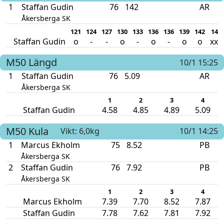
1
Staffan Gudin
76
142
AR
Åkersberga SK
121
124
127
130
133
136
136
139
142
145
Staffan Gudin
o
-
-
o
-
o
-
o
o
xxx
M50
Längd
10/1 15:25
1
Staffan Gudin
76
5.09
AR
Åkersberga SK
1
2
3
4
Staffan Gudin
4.58
4.85
4.89
5.09
M50
Kula
Vikt: 6,0kg
10/1 14:25
1
Marcus Ekholm
75
8.52
PB
Åkersberga SK
2
Staffan Gudin
76
7.92
PB
Åkersberga SK
1
2
3
4
Marcus Ekholm
7.39
7.70
8.52
7.87
Staffan Gudin
7.78
7.62
7.81
7.92