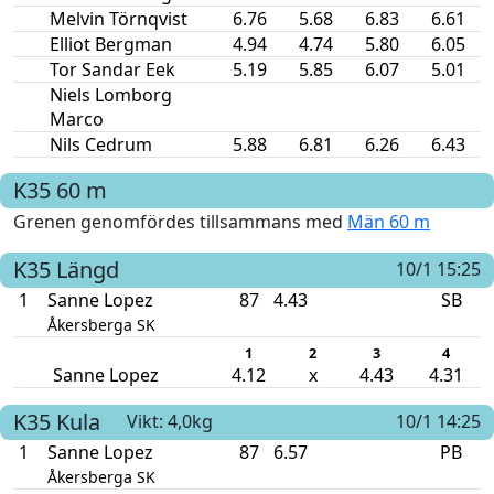
Melvin Törnqvist
6.76
5.68
6.83
6.61
Elliot Bergman
4.94
4.74
5.80
6.05
Tor Sandar Eek
5.19
5.85
6.07
5.01
Niels Lomborg
Marco
Nils Cedrum
5.88
6.81
6.26
6.43
K35
60 m
Grenen genomfördes tillsammans med
Män 60 m
K35
Längd
10/1 15:25
1
Sanne Lopez
87
4.43
SB
Åkersberga SK
1
2
3
4
Sanne Lopez
4.12
x
4.43
4.31
K35
Kula
Vikt: 4,0kg
10/1 14:25
1
Sanne Lopez
87
6.57
PB
Åkersberga SK