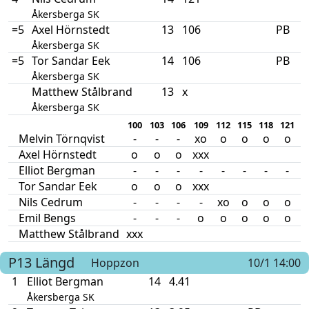
Åkersberga SK
=5
Axel Hörnstedt
13
106
PB
Åkersberga SK
=5
Tor Sandar Eek
14
106
PB
Åkersberga SK
Matthew Stålbrand
13
x
Åkersberga SK
100
103
106
109
112
115
118
121
1
Melvin Törnqvist
-
-
-
xo
o
o
o
o
Axel Hörnstedt
o
o
o
xxx
Elliot Bergman
-
-
-
-
-
-
-
-
Tor Sandar Eek
o
o
o
xxx
Nils Cedrum
-
-
-
-
xo
o
o
o
x
Emil Bengs
-
-
-
o
o
o
o
o
Matthew Stålbrand
xxx
P13
Längd
Hoppzon
10/1 14:00
1
Elliot Bergman
14
4.41
Åkersberga SK