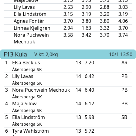
Lily Lavas
2.53
2.90
2.88
3.03
Ella Lindström
3.15
3.19
3.20
3.19
Agnes Fontér
3.70
3.80
3.80
4.06
Linnea Kjellgren
2.94
1.63
3.32
3.70
Nora Puchwein
3.58
3.42
3.70
3.74
Mechouk
F13
Kula
Vikt: 2,0kg
10/1 13:50
1
Elsa Beckius
13
7.20
AR
Åkersberga SK
2
Lily Lavas
14
6.42
PB
Åkersberga SK
3
Nora Puchwein Mechouk
14
6.40
PB
Åkersberga SK
4
Maja Silow
14
6.12
PB
Åkersberga SK
5
Ella Lindström
13
5.98
SB
Åkersberga SK
6
Tyra Wahlström
13
5.72