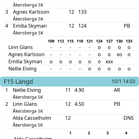
Åkersberga SK
3
Agnes Karlsson
12
133
Åkersberga SK
4
Emilia Skyman
12
124
PB
Åkersberga SK
109
112
115
118
121
124
127
130
133
1
Linn Glans
-
-
-
-
-
o
o
o
o
Agnes Karlsson
-
-
-
-
-
o
o
xo
o
x
Emilia Skyman
o
o
o
o
o
o
xxx
Nellie Eiving
-
-
-
-
o
o
o
o
o
F15
Längd
10/1 14:50
1
Nellie Eiving
11
4.90
AR
Åkersberga SK
2
Linn Glans
12
4.50
PB
Åkersberga SK
Alda Casselholm
12
DNS
Åkersberga SK
1
2
3
4