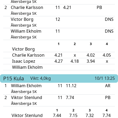
Åkersberga SK
2
Charlie Karlsson
11
4.21
PB
Åkersberga SK
Victor Borg
12
DNS
Åkersberga SK
William Ekholm
11
DNS
Åkersberga SK
1
2
3
4
Victor Borg
Charlie Karlsson
4.21
x
4.02
4.05
Isaac Lopez
4.27
4.18
3.94
x
William Ekholm
P15
Kula
Vikt: 4,0kg
10/1 13:25
1
William Ekholm
11
11.12
AR
Åkersberga SK
2
Viktor Stenlund
11
7.74
PB
Åkersberga SK
1
2
3
4
Viktor Stenlund
7.44
7.15
7.32
7.74