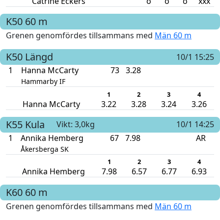
Catrine Eckers
o
o
o
xxx
K50
60 m
Grenen genomfördes tillsammans med
Män 60 m
K50
Längd
10/1 15:25
1
Hanna McCarty
73
3.28
Hammarby IF
1
2
3
4
Hanna McCarty
3.22
3.28
3.24
3.26
K55
Kula
Vikt: 3,0kg
10/1 14:25
1
Annika Hemberg
67
7.98
AR
Åkersberga SK
1
2
3
4
Annika Hemberg
7.98
6.57
6.77
6.93
K60
60 m
Grenen genomfördes tillsammans med
Män 60 m