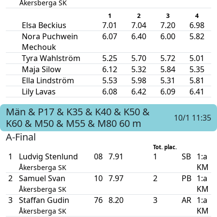
Åkersberga SK
1
2
3
4
Elsa Beckius
7.01
7.04
7.20
6.98
Nora Puchwein
6.07
6.40
6.00
5.82
Mechouk
Tyra Wahlström
5.25
5.70
5.72
5.01
Maja Silow
6.12
5.32
5.84
5.35
Ella Lindström
5.53
5.98
5.31
5.81
Lily Lavas
6.08
6.42
6.09
6.41
Män & P17 & K35 & K40 & K50 &
10/1 11:35
K60 & M50 & M55 & M80
60 m
A-Final
Tot. plac.
1
Ludvig Stenlund
08
7.91
1
SB
1:a
KM
Åkersberga SK
2
Samuel Svan
10
7.97
2
PB
1:a
KM
Åkersberga SK
3
Staffan Gudin
76
8.20
3
AR
1:a
KM
Åkersberga SK