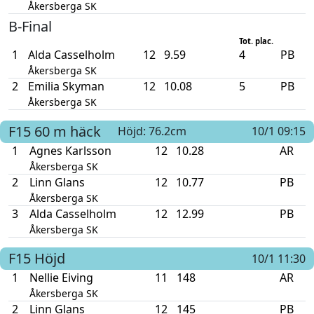
Åkersberga SK
B-Final
Tot. plac.
1
Alda Casselholm
12
9.59
4
PB
Åkersberga SK
2
Emilia Skyman
12
10.08
5
PB
Åkersberga SK
F15
60 m häck
Höjd: 76.2cm
10/1 09:15
1
Agnes Karlsson
12
10.28
AR
Åkersberga SK
2
Linn Glans
12
10.77
PB
Åkersberga SK
3
Alda Casselholm
12
12.99
PB
Åkersberga SK
F15
Höjd
10/1 11:30
1
Nellie Eiving
11
148
AR
Åkersberga SK
2
Linn Glans
12
145
PB