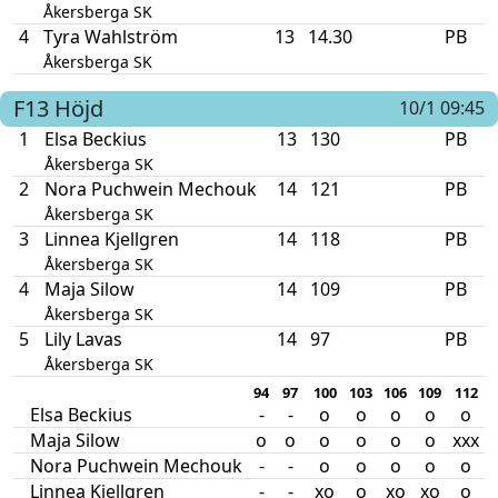
Åkersberga SK
4
Tyra Wahlström
13
14.30
PB
Åkersberga SK
F13
Höjd
10/1 09:45
1
Elsa Beckius
13
130
PB
Åkersberga SK
2
Nora Puchwein Mechouk
14
121
PB
Åkersberga SK
3
Linnea Kjellgren
14
118
PB
Åkersberga SK
4
Maja Silow
14
109
PB
Åkersberga SK
5
Lily Lavas
14
97
PB
Åkersberga SK
94
97
100
103
106
109
112
1
Elsa Beckius
-
-
o
o
o
o
o
Maja Silow
o
o
o
o
o
o
xxx
Nora Puchwein Mechouk
-
-
o
o
o
o
o
Linnea Kjellgren
-
-
xo
o
xo
xo
o