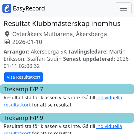
EasyRecord
Resultat Klubbmästerskap inomhus
Österåkers Multiarena, Åkersberga
2026-01-10
Arrangör:
Åkersberga SK
Tävlingsledare:
Martin
Eriksson, Staffan Gudin
Senast uppdaterad:
2026-
01-11 02:00:32
Visa Resultatkort
Trekamp F/P 7
Resultatlista för klassen visas inte. Gå till
individuella
resultatkort
för att se resultat.
Trekamp F/P 9
Resultatlista för klassen visas inte. Gå till
individuella
resultatkort
för att se resultat.