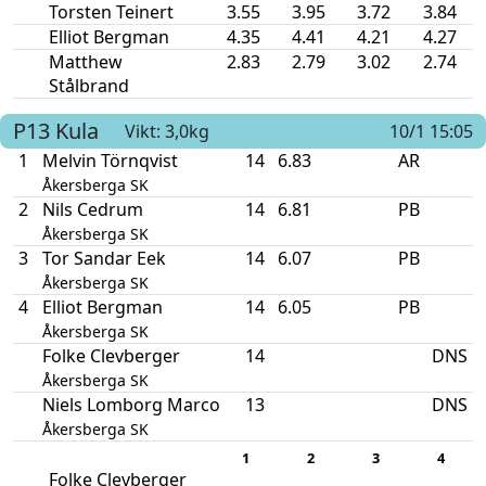
Torsten Teinert
3.55
3.95
3.72
3.84
Elliot Bergman
4.35
4.41
4.21
4.27
Matthew
2.83
2.79
3.02
2.74
Stålbrand
P13
Kula
Vikt: 3,0kg
10/1 15:05
1
Melvin Törnqvist
14
6.83
AR
Åkersberga SK
2
Nils Cedrum
14
6.81
PB
Åkersberga SK
3
Tor Sandar Eek
14
6.07
PB
Åkersberga SK
4
Elliot Bergman
14
6.05
PB
Åkersberga SK
Folke Clevberger
14
DNS
Åkersberga SK
Niels Lomborg Marco
13
DNS
Åkersberga SK
1
2
3
4
Folke Clevberger