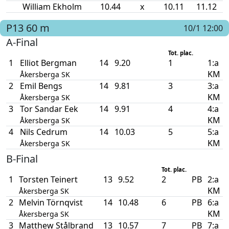
William Ekholm
10.44
x
10.11
11.12
P13
60 m
10/1 12:00
A-Final
Tot. plac.
1
Elliot Bergman
14
9.20
1
1:a
KM
Åkersberga SK
2
Emil Bengs
14
9.81
3
3:a
KM
Åkersberga SK
3
Tor Sandar Eek
14
9.91
4
4:a
KM
Åkersberga SK
4
Nils Cedrum
14
10.03
5
5:a
KM
Åkersberga SK
B-Final
Tot. plac.
1
Torsten Teinert
13
9.52
2
PB
2:a
KM
Åkersberga SK
2
Melvin Törnqvist
14
10.48
6
PB
6:a
KM
Åkersberga SK
3
Matthew Stålbrand
13
10.57
7
PB
7:a