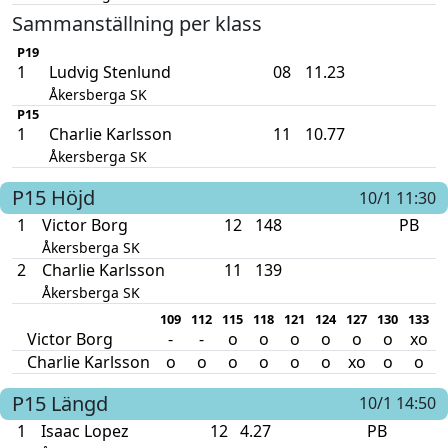
Sammanställning per klass
P19
1
Ludvig Stenlund
08
11.23
Åkersberga SK
P15
1
Charlie Karlsson
11
10.77
Åkersberga SK
P15
Höjd
10/1 11:30
1
Victor Borg
12
148
PB
Åkersberga SK
2
Charlie Karlsson
11
139
Åkersberga SK
109
112
115
118
121
124
127
130
133
1
Victor Borg
-
-
o
o
o
o
o
o
xo
Charlie Karlsson
o
o
o
o
o
o
xo
o
o
P15
Längd
10/1 14:50
1
Isaac Lopez
12
4.27
PB