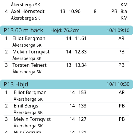
KM
Åkersberga SK
4
Axel Hörnstedt
13
10.96
8
PB
8:a
KM
Åkersberga SK
P13
60 m häck
Höjd: 76.2cm
10/1 09:10
1
Elliot Bergman
14
11.61
AR
Åkersberga SK
2
Melvin Törnqvist
14
12.83
PB
Åkersberga SK
3
Torsten Teinert
13
13.34
PB
Åkersberga SK
P13
Höjd
10/1 10:30
1
Elliot Bergman
14
153
AR
Åkersberga SK
2
Emil Bengs
14
133
PB
Åkersberga SK
3
Melvin Törnqvist
14
127
PB
Åkersberga SK
4
Nils Cedrum
14
121