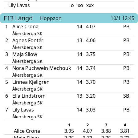
Lily Lavas
o
xo
xxx
F13
Längd
Hoppzon
10/1 12:45
1
Alice Crona
14
4.07
PB
Åkersberga SK
2
Agnes Fontér
13
4.06
PB
Åkersberga SK
3
Maja Silow
14
3.75
PB
Åkersberga SK
4
Nora Puchwein Mechouk
14
3.74
PB
Åkersberga SK
5
Linnea Kjellgren
14
3.70
PB
Åkersberga SK
6
Ella Lindström
13
3.20
SB
Åkersberga SK
7
Lily Lavas
14
3.03
PB
Åkersberga SK
1
2
3
4
Alice Crona
3.95
4.07
3.88
3.81
Maja Silow
3.75
3.73
3.75
3.73