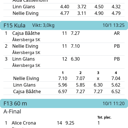
Alda Casselholm
Linn Glans
4.40
3.72
4.50
4.32
Nellie Eiving
4.77
3.11
4.90
4.79
F15
Kula
Vikt: 3,0kg
10/1 13:25
1
Cajsa Bååthe
11
7.27
AR
Åkersberga SK
2
Nellie Eiving
11
7.10
PB
Åkersberga SK
3
Linn Glans
12
6.30
PB
Åkersberga SK
1
2
3
4
Nellie Eiving
7.10
7.07
x
7.04
Linn Glans
5.96
5.85
6.30
5.62
Cajsa Bååthe
6.97
7.27
7.27
6.52
F13
60 m
10/1 11:20
A-Final
Tot. plac.
1
Alice Crona
14
9.25
1