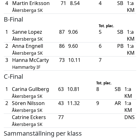
4
Martin Eriksson
71
8.54
4
SB
1:a
KM
Åkersberga SK
B-Final
Tot. plac.
1
Sanne Lopez
87
9.06
5
SB
1:a
KM
Åkersberga SK
2
Anna Engnell
86
9.60
6
PB
1:a
KM
Åkersberga SK
3
Hanna McCarty
73
10.11
7
Hammarby IF
C-Final
Tot. plac.
1
Carina Gullberg
63
10.81
8
SB
1:a
KM
Åkersberga SK
2
Sören Nilsson
43
11.32
9
AR
1:a
KM
Åkersberga SK
Catrine Eckers
77
DNS
Åkersberga SK
Sammanställning per klass