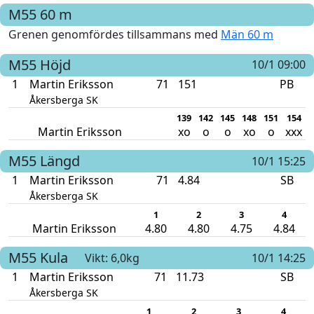
M55
60 m
Grenen genomfördes tillsammans med
Män 60 m
M55
Höjd
10/1 09:00
1
Martin Eriksson
71
151
PB
Åkersberga SK
139
142
145
148
151
154
Martin Eriksson
xo
o
o
xo
o
xxx
M55
Längd
10/1 15:25
1
Martin Eriksson
71
4.84
SB
Åkersberga SK
1
2
3
4
Martin Eriksson
4.80
4.80
4.75
4.84
M55
Kula
Vikt: 6,0kg
10/1 14:25
1
Martin Eriksson
71
11.73
SB
Åkersberga SK
1
2
3
4