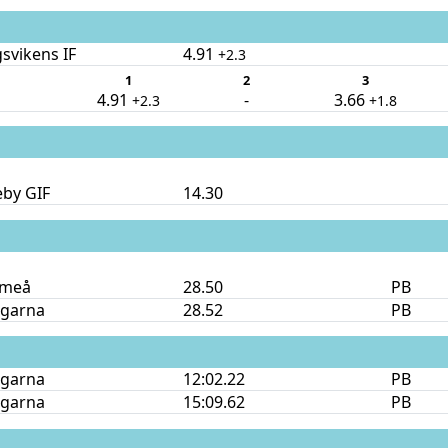
svikens IF
4.91
+2.3
1
2
3
4.91
-
3.66
+2.3
+1.8
eby GIF
14.30
Umeå
28.50
PB
ngarna
28.52
PB
ngarna
12:02.22
PB
ngarna
15:09.62
PB