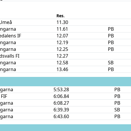
Res.
 Umeå
11.30
Vingarna
11.61
PB
dalens IF
12.07
PB
Vingarna
12.19
PB
Vingarna
12.25
PB
svalls FI
12.27
Vingarna
12.58
SB
Vingarna
13.46
PB
ngarna
5:53.28
PB
 FIF
6:06.84
PB
ngarna
6:08.27
PB
ngarna
6:39.39
SB
ngarna
6:43.60
PB