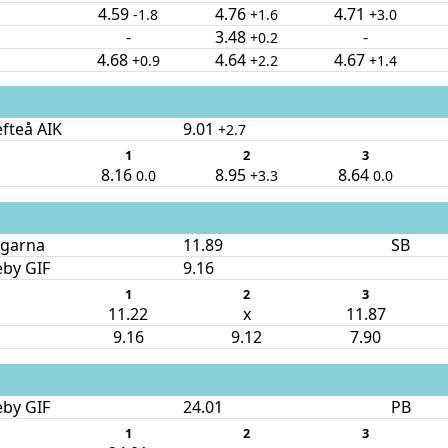
4.59
4.76
4.71
-1.8
+1.6
+3.0
-
3.48
-
+0.2
4.68
4.64
4.67
+0.9
+2.2
+1.4
efteå AIK
9.01
+2.7
1
2
3
8.16
8.95
8.64
0.0
+3.3
0.0
ngarna
11.89
SB
eby GIF
9.16
1
2
3
11.22
x
11.87
9.16
9.12
7.90
eby GIF
24.01
PB
1
2
3