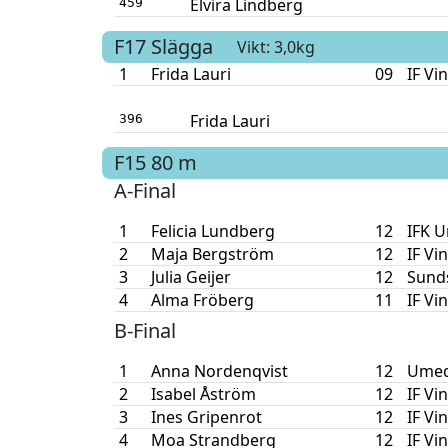
Elvira Lindberg
459
F17
Slägga
Vikt: 3,0kg
1
Frida Lauri
09
IF Vi
Frida Lauri
396
F15
80 m
A-Final
1
Felicia Lundberg
12
IFK 
2
Maja Bergström
12
IF Vi
3
Julia Geijer
12
Sunds
4
Alma Fröberg
11
IF Vi
B-Final
1
Anna Nordenqvist
12
Umed
2
Isabel Åström
12
IF Vi
3
Ines Gripenrot
12
IF Vi
4
Moa Strandberg
12
IF Vi