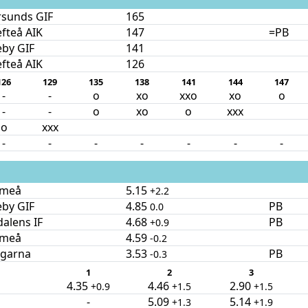
rsunds GIF
165
efteå AIK
147
=PB
eby GIF
141
efteå AIK
126
126
129
135
138
141
144
147
-
-
o
xo
xxo
xo
o
-
-
o
xo
o
xxx
o
xxx
-
-
-
-
-
-
-
Umeå
5.15
+2.2
eby GIF
4.85
PB
0.0
alens IF
4.68
PB
+0.9
Umeå
4.59
-0.2
ngarna
3.53
PB
-0.3
1
2
3
4.35
4.46
2.90
+0.9
+1.5
+1.5
-
5.09
5.14
+1.3
+1.9