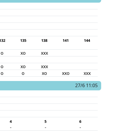
132
135
138
141
144
o
xo
xxx
o
xo
xxx
o
o
xo
xxo
xxx
27/6 11:05
4
5
6
-
-
-