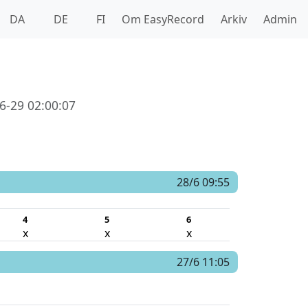
DA
DE
FI
Om EasyRecord
Arkiv
Admin
6-29 02:00:07
28/6 09:55
4
5
6
x
x
x
27/6 11:05