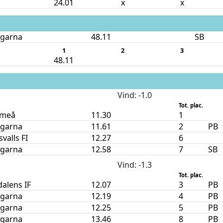
24.01
x
x
ngarna
48.11
SB
1
2
3
48.11
Vind
: -1.0
Tot. plac.
Umeå
11.30
1
ngarna
11.61
2
PB
valls FI
12.27
6
ngarna
12.58
7
SB
Vind
: -1.3
Tot. plac.
alens IF
12.07
3
PB
ngarna
12.19
4
PB
ngarna
12.25
5
PB
ngarna
13.46
8
PB