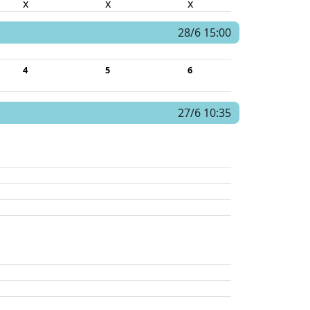
x
x
x
28/6 15:00
4
5
6
27/6 10:35