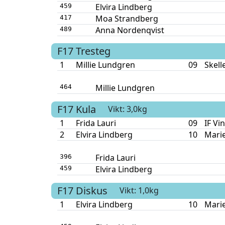
Elvira Lindberg
459
Moa Strandberg
417
Anna Nordenqvist
489
F17
Tresteg
1
Millie Lundgren
09
Skell
Millie Lundgren
464
F17
Kula
Vikt: 3,0kg
1
Frida Lauri
09
IF Vi
2
Elvira Lindberg
10
Mari
Frida Lauri
396
Elvira Lindberg
459
F17
Diskus
Vikt: 1,0kg
1
Elvira Lindberg
10
Mari