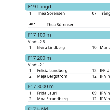
F19
Längd
1
Thea Sörensen
07
Trång
Thea Sörensen
487
F17
100 m
Vind
: -2.8
1
Elvira Lindberg
10
Mari
F17
200 m
Vind
: -2.1
1
Felicia Lundberg
12
IFK 
2
Maja Bergström
12
IF Vi
F17
3000 m
1
Frida Lauri
09
IF Vi
2
Moa Strandberg
12
IF Vi
F17
Höjd