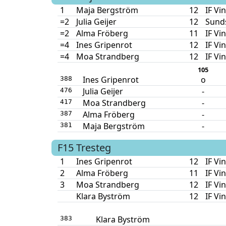
1
Maja Bergström
12
IF Vi
=2
Julia Geijer
12
Sunds
=2
Alma Fröberg
11
IF Vi
=4
Ines Gripenrot
12
IF Vi
=4
Moa Strandberg
12
IF Vi
105
Ines Gripenrot
o
388
Julia Geijer
-
476
Moa Strandberg
-
417
Alma Fröberg
-
387
Maja Bergström
-
381
F15
Tresteg
1
Ines Gripenrot
12
IF Vi
2
Alma Fröberg
11
IF Vi
3
Moa Strandberg
12
IF Vi
Klara Byström
12
IF Vi
Klara Byström
383