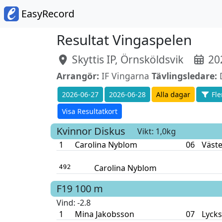
EasyRecord
Resultat Vingaspelen
Skyttis IP, Örnsköldsvik
202
Arrangör:
IF Vingarna
Tävlingsledare:
D
2026-06-27
2026-06-28
Alla dagar
Fler
Visa Resultatkort
Kvinnor
Diskus
Vikt: 1,0kg
1
Carolina Nyblom
06
Väste
Carolina Nyblom
492
F19
100 m
Vind
: -2.8
1
Mina Jakobsson
07
Lycks