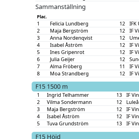
Sammanställning
Plac.
1
Felicia Lundberg
12
IFK
2
Maja Bergström
12
IF 
3
Anna Nordenqvist
12
Ume
4
Isabel Åström
12
IF 
5
Ines Gripenrot
12
IF 
6
Julia Geijer
12
Sund
7
Alma Fröberg
11
IF 
8
Moa Strandberg
12
IF 
F15
1500 m
1
Ingrid Telhammer
13
IF Vi
2
Vilma Sondermann
12
Luleå
3
Maja Bergström
12
IF Vi
4
Isabel Åström
12
IF Vi
5
Tuva Grundström
13
IF Vi
F15
Höjd