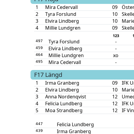
1
Mira Cedervall
09
Öste
2
Tyra Forslund
10
Skell
3
Elvira Lindberg
10
Mari
4
Millie Lundgren
09
Skell
123
Tyra Forslund
-
497
Elvira Lindberg
-
459
Millie Lundgren
xo
464
Mira Cedervall
-
495
F17
Längd
1
Irma Granberg
09
IFK 
2
Elvira Lindberg
10
Mari
3
Anna Nordenqvist
12
Umed
4
Felicia Lundberg
12
IFK 
5
Moa Strandberg
12
IF Vi
Felicia Lundberg
447
Irma Granberg
439