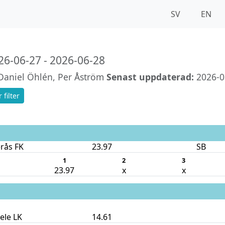
SV
EN
6-06-27 - 2026-06-28
aniel Öhlén, Per Åström
Senast uppdaterad:
2026-0
 filter
rås FK
23.97
SB
1
2
3
23.97
x
x
ele LK
14.61