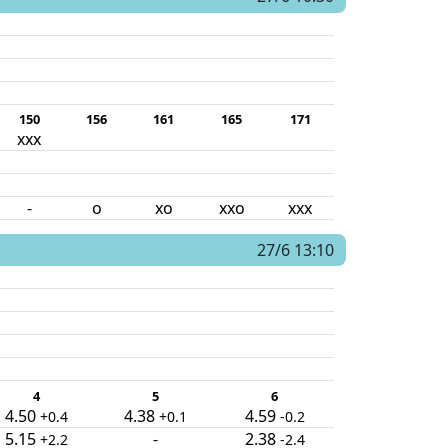
150
156
161
165
171
xxx
-
o
xo
xxo
xxx
27/6 13:10
4
5
6
4.50
4.38
4.59
+0.4
+0.1
-0.2
5.15
-
2.38
+2.2
-2.4