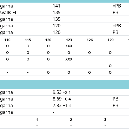
ngarna
141
=PB
valls FI
135
PB
ngarna
135
ngarna
120
=PB
ngarna
120
PB
110
115
120
123
126
129
o
o
o
xxx
o
o
o
o
o
o
o
o
o
xxx
-
-
-
-
-
o
-
-
o
o
o
o
ngarna
9.53
+2.1
ngarna
8.69
PB
+0.4
ngarna
7.83
PB
+1.4
ngarna
-
1
2
3
-
-
-