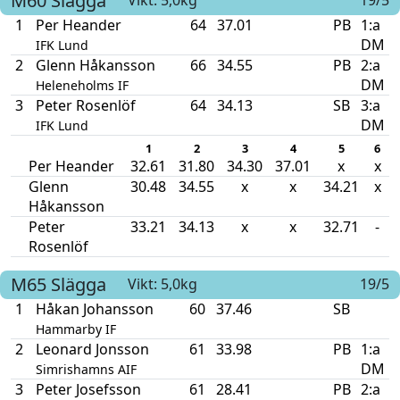
M60
Slägga
Vikt: 5,0kg
19/5
1
Per Heander
64
37.01
PB
1:a
DM
IFK Lund
2
Glenn Håkansson
66
34.55
PB
2:a
DM
Heleneholms IF
3
Peter Rosenlöf
64
34.13
SB
3:a
DM
IFK Lund
1
2
3
4
5
6
Per Heander
32.61
31.80
34.30
37.01
x
x
Glenn
30.48
34.55
x
x
34.21
x
Håkansson
Peter
33.21
34.13
x
x
32.71
-
Rosenlöf
M65
Slägga
Vikt: 5,0kg
19/5
1
Håkan Johansson
60
37.46
SB
Hammarby IF
2
Leonard Jonsson
61
33.98
PB
1:a
DM
Simrishamns AIF
3
Peter Josefsson
61
28.41
PB
2:a