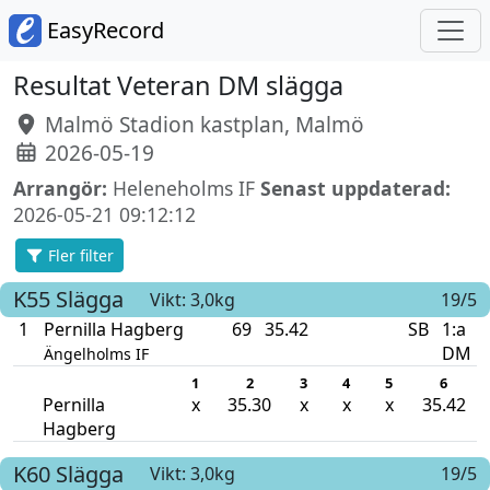
EasyRecord
Resultat Veteran DM slägga
Malmö Stadion kastplan, Malmö
2026-05-19
Arrangör:
Heleneholms IF
Senast uppdaterad:
2026-05-21 09:12:12
Fler filter
K55
Slägga
Vikt: 3,0kg
19/5
1
Pernilla Hagberg
69
35.42
SB
1:a
DM
Ängelholms IF
1
2
3
4
5
6
Pernilla
x
35.30
x
x
x
35.42
Hagberg
K60
Slägga
Vikt: 3,0kg
19/5