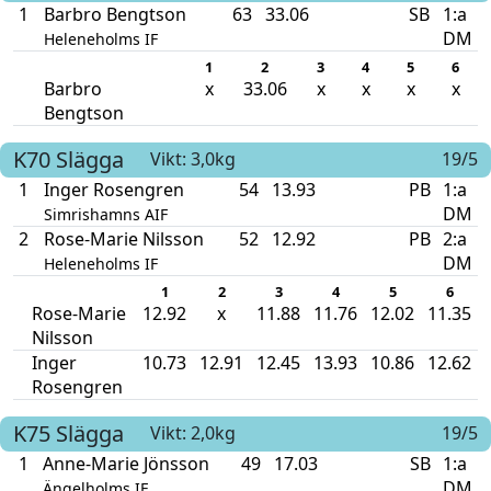
1
Barbro Bengtson
63
33.06
SB
1:a
DM
Heleneholms IF
1
2
3
4
5
6
Barbro
x
33.06
x
x
x
x
Bengtson
K70
Slägga
Vikt: 3,0kg
19/5
1
Inger Rosengren
54
13.93
PB
1:a
DM
Simrishamns AIF
2
Rose-Marie Nilsson
52
12.92
PB
2:a
DM
Heleneholms IF
1
2
3
4
5
6
Rose-Marie
12.92
x
11.88
11.76
12.02
11.35
Nilsson
Inger
10.73
12.91
12.45
13.93
10.86
12.62
Rosengren
K75
Slägga
Vikt: 2,0kg
19/5
1
Anne-Marie Jönsson
49
17.03
SB
1:a
DM
Ängelholms IF