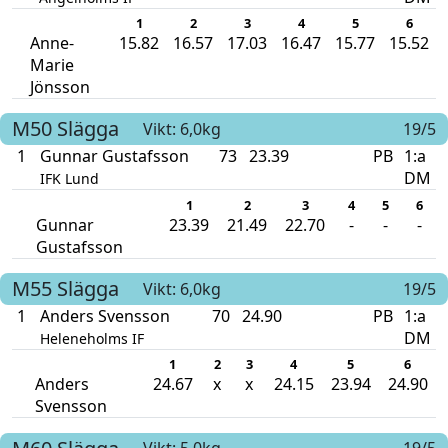
1
2
3
4
5
6
Anne-
15.82
16.57
17.03
16.47
15.77
15.52
Marie
Jönsson
M50
Slägga
Vikt: 6,0kg
19/5
1
Gunnar Gustafsson
73
23.39
PB
1:a
DM
IFK Lund
1
2
3
4
5
6
Gunnar
23.39
21.49
22.70
-
-
-
Gustafsson
M55
Slägga
Vikt: 6,0kg
19/5
1
Anders Svensson
70
24.90
PB
1:a
DM
Heleneholms IF
1
2
3
4
5
6
Anders
24.67
x
x
24.15
23.94
24.90
Svensson