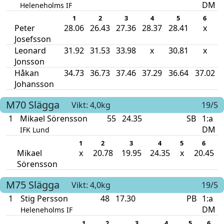
DM
Heleneholms IF
1
2
3
4
5
6
Peter
28.06
26.43
27.36
28.37
28.41
x
Josefsson
Leonard
31.92
31.53
33.98
x
30.81
x
Jonsson
Håkan
34.73
36.73
37.46
37.29
36.64
37.02
Johansson
M70
Slägga
Vikt: 4,0kg
19/5
1
Mikael Sörensson
55
24.35
SB
1:a
DM
IFK Lund
1
2
3
4
5
6
Mikael
x
20.78
19.95
24.35
x
20.45
Sörensson
M75
Slägga
Vikt: 4,0kg
19/5
1
Stig Persson
48
17.30
PB
1:a
DM
Heleneholms IF
1
2
3
4
5
6