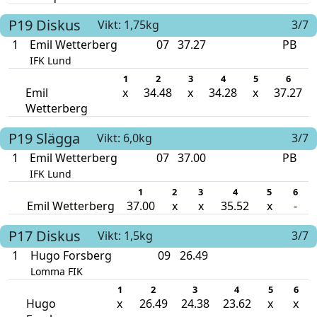
P19
Diskus
Vikt: 1,75kg
3/7
1
Emil Wetterberg
07
37.27
PB
IFK Lund
1
2
3
4
5
6
Emil
x
34.48
x
34.28
x
37.27
Wetterberg
P19
Slägga
Vikt: 6,0kg
3/7
1
Emil Wetterberg
07
37.00
PB
IFK Lund
1
2
3
4
5
6
Emil Wetterberg
37.00
x
x
35.52
x
-
P17
Diskus
Vikt: 1,5kg
3/7
1
Hugo Forsberg
09
26.49
Lomma FIK
1
2
3
4
5
6
Hugo
x
26.49
24.38
23.62
x
x