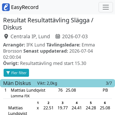
EasyRecord
Resultat Resultattävling Slägga /
Diskus
Centrala IP, Lund
2026-07-03
Arrangör:
IFK Lund
Tävlingsledare:
Emma
Brorsson
Senast uppdaterad:
2026-07-04
02:00:04
Övrigt:
Resultattävling med start 15.30
Fler filter
Män
Diskus
Vikt: 2,0kg
3/7
1
Mattias Lundqvist
76
25.08
PB
Lomma FIK
1
2
3
4
5
6
Mattias
x
22.51
19.77
24.41
24.28
25.08
Lundqvist