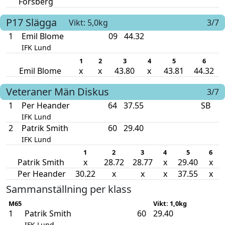
Forsberg
P17
Slägga
Vikt: 5,0kg
3/7
1
Emil Blome
09
44.32
IFK Lund
1
2
3
4
5
6
Emil Blome
x
x
43.80
x
43.81
44.32
Veteraner Män
Diskus
3/7
1
Per Heander
64
37.55
SB
IFK Lund
2
Patrik Smith
60
29.40
IFK Lund
1
2
3
4
5
6
Patrik Smith
x
28.72
28.77
x
29.40
x
Per Heander
30.22
x
x
x
37.55
x
Sammanställning per klass
M65
Vikt: 1,0kg
1
Patrik Smith
60
29.40
IFK Lund