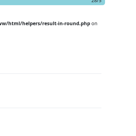
28/5
w/html/helpers/result-in-round.php
on