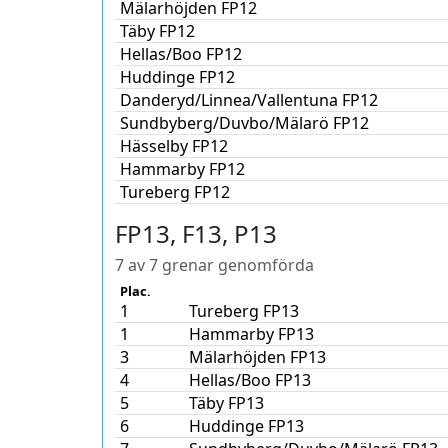
Mälarhöjden FP12
Täby FP12
Hellas/Boo FP12
Huddinge FP12
Danderyd/Linnea/Vallentuna FP12
Sundbyberg/Duvbo/Mälarö FP12
Hässelby FP12
Hammarby FP12
Tureberg FP12
FP13, F13, P13
7 av 7 grenar genomförda
Plac.
1
Tureberg FP13
1
Hammarby FP13
3
Mälarhöjden FP13
4
Hellas/Boo FP13
5
Täby FP13
6
Huddinge FP13