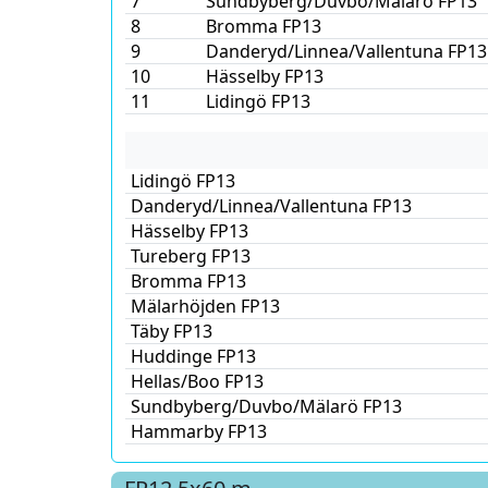
7
Sundbyberg/Duvbo/Mälarö FP13
8
Bromma FP13
9
Danderyd/Linnea/Vallentuna FP13
10
Hässelby FP13
11
Lidingö FP13
Lidingö FP13
Danderyd/Linnea/Vallentuna FP13
Hässelby FP13
Tureberg FP13
Bromma FP13
Mälarhöjden FP13
Täby FP13
Huddinge FP13
Hellas/Boo FP13
Sundbyberg/Duvbo/Mälarö FP13
Hammarby FP13