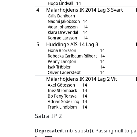
Hugo Lindvall
14
4
Mälarhöjdens IK 2014 Lag 3 Svart
Gillis Dahlborn
Naomi Jakobsson
14
Vidar Johansson
14
Klara Drevendal
14
Konrad Larsson
14
5
Huddinge AIS-14 Lag 3
Fiona Brorsson
14
Rebecka Carlbaum Rillbert
14
Penny Langton
14
Isak Tribbler
14
Oliver Lagerstedt
14
Mälarhöjdens IK 2014 Lag 2 Vit
Axel Götesson
14
Inez Strömbäck
14
Bo Peny Torsvall
14
Adrian Söderling
14
Frank Lindblom
14
Sätra IP 2
Deprecated
: mb_substr(): Passing null to p