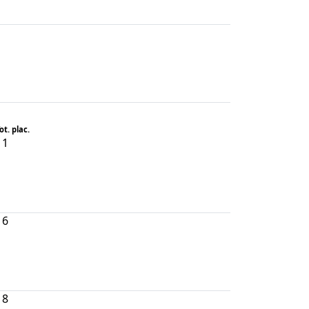
ot. plac.
11
16
18