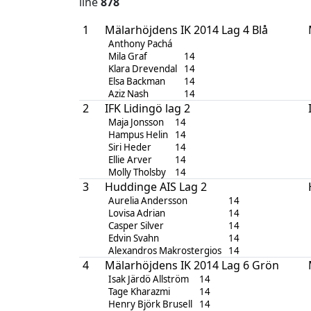
line
878
1
Mälarhöjdens IK 2014 Lag 4 Blå
Anthony Pachá
Mila Graf
14
Klara Drevendal
14
Elsa Backman
14
Aziz Nash
14
2
IFK Lidingö lag 2
Maja Jonsson
14
Hampus Helin
14
Siri Heder
14
Ellie Arver
14
Molly Tholsby
14
3
Huddinge AIS Lag 2
Aurelia Andersson
14
Lovisa Adrian
14
Casper Silver
14
Edvin Svahn
14
Alexandros Makrostergios
14
4
Mälarhöjdens IK 2014 Lag 6 Grön
Isak Järdö Allström
14
Tage Kharazmi
14
Henry Björk Brusell
14