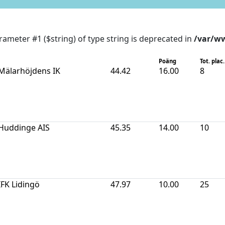
arameter #1 ($string) of type string is deprecated in
/var/ww
Poäng
Tot. plac.
Mälarhöjdens IK
44.42
16.00
8
Huddinge AIS
45.35
14.00
10
IFK Lidingö
47.97
10.00
25