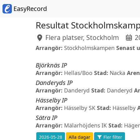
EasyRecord
Resultat Stockholmskamp
Flera platser, Stockholm
20
Arrangör:
Stockholmskampen
Senast 
Björknäs IP
Arrangör:
Hellas/Boo
Stad:
Nacka
Aren
Danderyds IP
Arrangör:
Danderyd
Stad:
Danderyd
A
Hässelby IP
Arrangör:
Hässelby SK
Stad:
Hässelby
Sätra IP
Arrangör:
Mälarhöjdens IK
Stad:
Häger
2026-05-28
Alla dagar
Fler filter