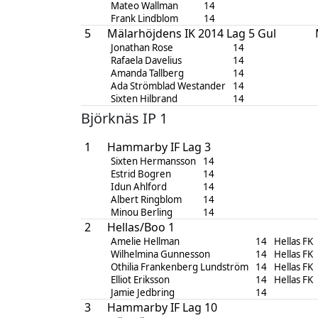
Mateo Wallman
14
Frank Lindblom
14
5
Mälarhöjdens IK 2014 Lag 5 Gul
Jonathan Rose
14
Rafaela Davelius
14
Amanda Tallberg
14
Ada Strömblad Westander
14
Sixten Hilbrand
14
Björknäs IP 1
1
Hammarby IF Lag 3
Sixten Hermansson
14
Estrid Bogren
14
Idun Ahlford
14
Albert Ringblom
14
Minou Berling
14
2
Hellas/Boo 1
Amelie Hellman
14
Hellas FK
Wilhelmina Gunnesson
14
Hellas FK
Othilia Frankenberg Lundström
14
Hellas FK
Elliot Eriksson
14
Hellas FK
Jamie Jedbring
14
3
Hammarby IF Lag 10