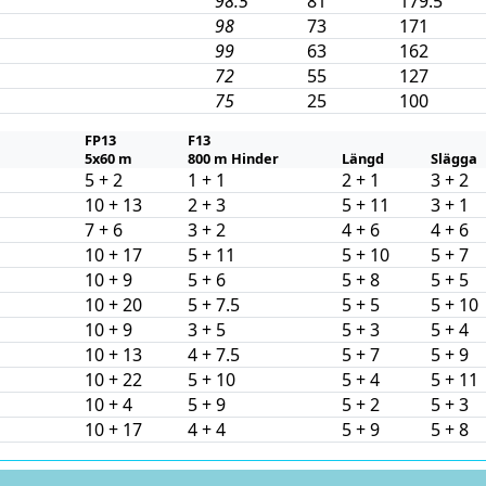
98.5
81
179.5
98
73
171
99
63
162
72
55
127
75
25
100
FP13
F13
5x60 m
800 m Hinder
Längd
Slägga
5 + 2
1 + 1
2 + 1
3 + 2
10 + 13
2 + 3
5 + 11
3 + 1
7 + 6
3 + 2
4 + 6
4 + 6
10 + 17
5 + 11
5 + 10
5 + 7
10 + 9
5 + 6
5 + 8
5 + 5
10 + 20
5 + 7.5
5 + 5
5 + 10
10 + 9
3 + 5
5 + 3
5 + 4
10 + 13
4 + 7.5
5 + 7
5 + 9
10 + 22
5 + 10
5 + 4
5 + 11
10 + 4
5 + 9
5 + 2
5 + 3
10 + 17
4 + 4
5 + 9
5 + 8