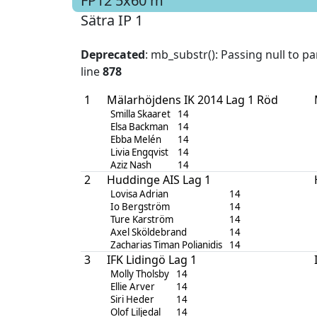
FP12
5x60 m
Sätra IP 1
Deprecated
: mb_substr(): Passing null to p
line
878
1
Mälarhöjdens IK 2014 Lag 1 Röd
Smilla Skaaret
14
Elsa Backman
14
Ebba Melén
14
Livia Engqvist
14
Aziz Nash
14
2
Huddinge AIS Lag 1
Lovisa Adrian
14
Io Bergström
14
Ture Karström
14
Axel Sköldebrand
14
Zacharias Timan Polianidis
14
3
IFK Lidingö Lag 1
Molly Tholsby
14
Ellie Arver
14
Siri Heder
14
Olof Liljedal
14