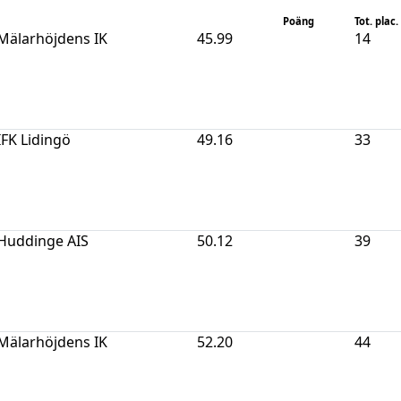
Poäng
Tot. plac.
Mälarhöjdens IK
45.99
14
IFK Lidingö
49.16
33
Huddinge AIS
50.12
39
Mälarhöjdens IK
52.20
44