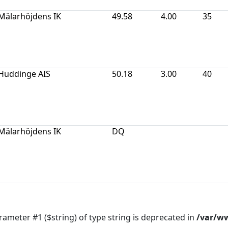
Mälarhöjdens IK
49.58
4.00
35
Huddinge AIS
50.18
3.00
40
Mälarhöjdens IK
DQ
arameter #1 ($string) of type string is deprecated in
/var/ww