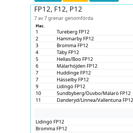
FP12, F12, P12
7 av 7 grenar genomförda
Plac.
1
Tureberg FP12
2
Hammarby FP12
3
Bromma FP12
4
Täby FP12
5
Hellas/Boo FP12
6
Mälarhöjden FP12
7
Huddinge FP12
7
Hässelby FP12
9
Lidingö FP12
10
Sundbyberg/Duvbo/Mälarö FP12
11
Danderyd/Linnea/Vallentuna FP1
Lidingö FP12
Bromma FP12