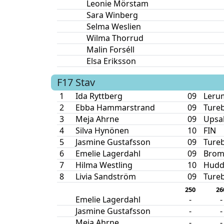
Leonie Mörstam
Sara Winberg
Selma Weslien
Wilma Thorrud
Malin Forséll
Elsa Eriksson
F17
Stav
1
Ida Ryttberg
09
Lerum
2
Ebba Hammarstrand
09
Ture
3
Meja Ahrne
09
Upsal
4
Silva Hynönen
10
FIN
5
Jasmine Gustafsson
09
Ture
6
Emelie Lagerdahl
09
Brom
7
Hilma Westling
10
Hudd
8
Livia Sandström
09
Ture
250
26
Emelie Lagerdahl
-
-
Jasmine Gustafsson
-
-
Meja Ahrne
-
-