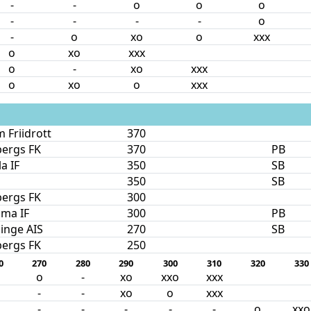
-
-
o
o
o
-
-
-
-
o
-
o
xo
o
xxx
o
xo
xxx
o
-
xo
xxx
o
xo
o
xxx
 Friidrott
370
bergs FK
370
PB
a IF
350
SB
350
SB
bergs FK
300
ma IF
300
PB
inge AIS
270
SB
bergs FK
250
0
270
280
290
300
310
320
330
o
-
xo
xxo
xxx
-
-
xo
o
xxx
-
-
-
-
-
o
xxo