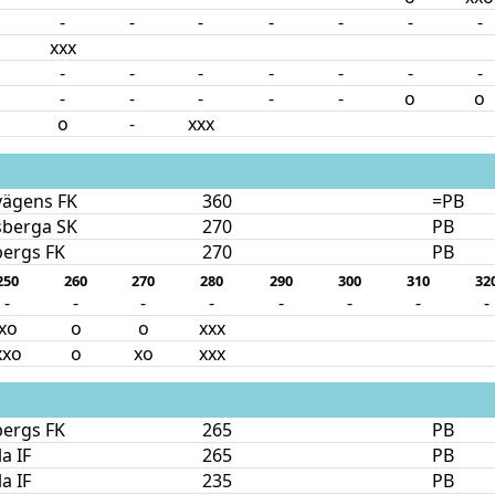
-
-
-
-
-
-
-
xxx
-
-
-
-
-
-
-
-
-
-
-
-
o
o
o
-
xxx
vägens FK
360
=PB
sberga SK
270
PB
bergs FK
270
PB
250
260
270
280
290
300
310
32
-
-
-
-
-
-
-
-
xo
o
o
xxx
xxo
o
xo
xxx
bergs FK
265
PB
a IF
265
PB
a IF
235
PB