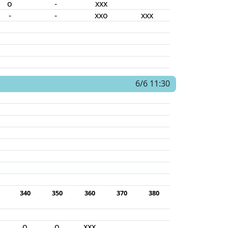
o
-
xxx
-
-
xxo
xxx
6/6 11:30
340
350
360
370
380
o
o
xxx