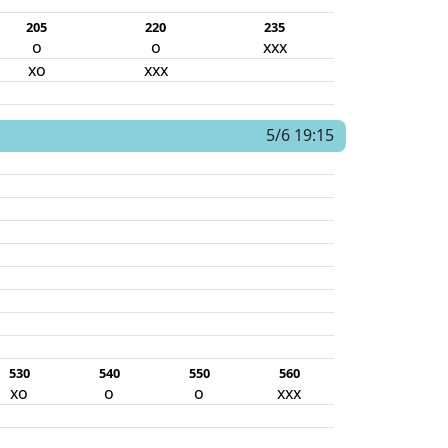
205
220
235
o
o
xxx
xo
xxx
5/6 19:15
530
540
550
560
xo
o
o
xxx