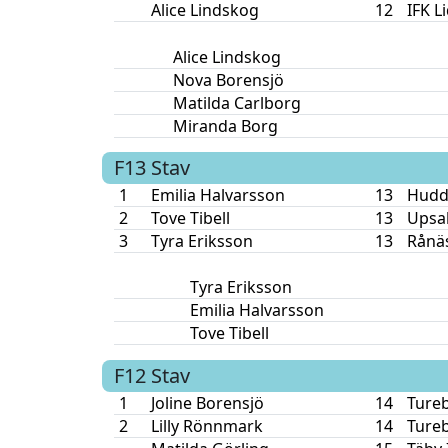
Alice Lindskog
12
IFK L
Alice Lindskog
Nova Borensjö
Matilda Carlborg
Miranda Borg
F13
Stav
1
Emilia Halvarsson
13
Hudd
2
Tove Tibell
13
Upsal
3
Tyra Eriksson
13
Rånä
Tyra Eriksson
Emilia Halvarsson
Tove Tibell
F12
Stav
1
Joline Borensjö
14
Ture
2
Lilly Rönnmark
14
Ture