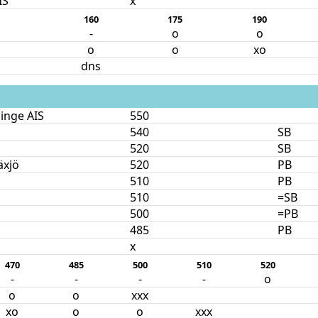
IS
x
160
175
190
-
o
o
o
o
xo
dns
inge AIS
550
540
SB
520
SB
äxjö
520
PB
510
PB
510
=SB
500
=PB
485
PB
x
470
485
500
510
520
-
-
-
-
o
o
o
xxx
xo
o
o
xxx