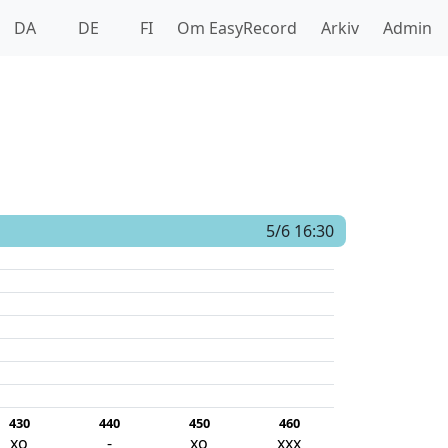
DA
DE
FI
Om EasyRecord
Arkiv
Admin
5/6 16:30
430
440
450
460
xo
-
xo
xxx