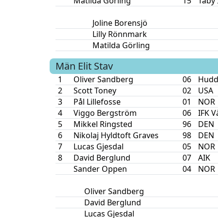
Matilda Görling
15
Täby 
Joline Borensjö
Lilly Rönnmark
Matilda Görling
Män Elit
Stav
1
Oliver Sandberg
06
Hudd
2
Scott Toney
02
USA
3
Pål Lillefosse
01
NOR
4
Viggo Bergström
06
IFK V
5
Mikkel Ringsted
96
DEN
6
Nikolaj Hyldtoft Graves
98
DEN
7
Lucas Gjesdal
05
NOR
8
David Berglund
07
AIK
Sander Oppen
04
NOR
Oliver Sandberg
David Berglund
Lucas Gjesdal