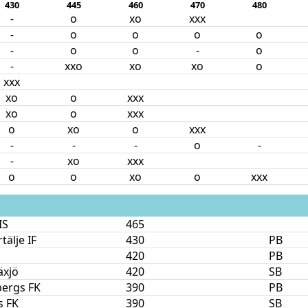
430
445
460
470
480
-
o
xo
xxx
-
o
o
o
o
-
o
o
-
o
-
xxo
xo
xo
o
xxx
xo
o
xxx
xo
o
xxx
o
xo
o
xxx
-
-
-
o
-
-
xo
xxx
o
o
xo
o
xxx
IS
465
tälje IF
430
PB
420
PB
äxjö
420
SB
bergs FK
390
PB
s FK
390
SB