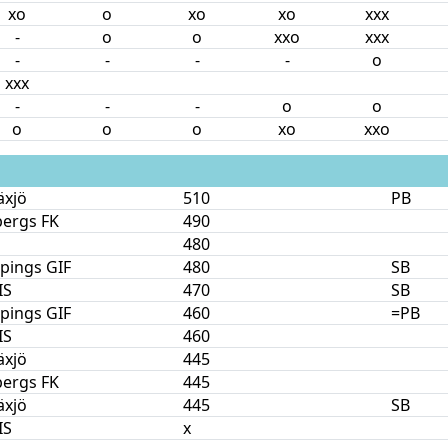
xo
o
xo
xo
xxx
-
o
o
xxo
xxx
-
-
-
-
o
xxx
-
-
-
o
o
o
o
o
xo
xxo
äxjö
510
PB
bergs FK
490
480
pings GIF
480
SB
IS
470
SB
pings GIF
460
=PB
IS
460
äxjö
445
bergs FK
445
äxjö
445
SB
IS
x