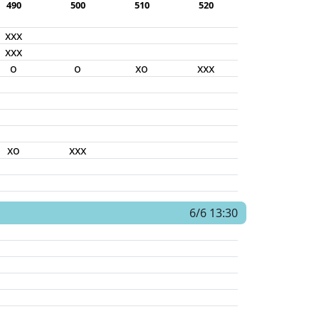
490
500
510
520
xxx
xxx
o
o
xo
xxx
xo
xxx
6/6 13:30