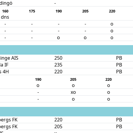
idingö
-
160
175
190
205
220
dns
-
-
-
-
o
-
-
-
-
o
-
-
o
o
o
inge AIS
250
PB
a IF
235
PB
s 4H
220
PB
190
205
220
o
o
o
-
xo
o
-
o
o
bergs FK
220
PB
bergs FK
205
PB