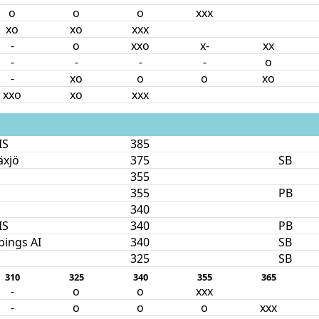
o
o
o
xxx
xo
xo
xxx
-
o
xxo
x-
xx
-
-
-
-
o
-
xo
o
o
xo
xxo
xo
xxx
IS
385
äxjö
375
SB
355
355
PB
340
IS
340
PB
pings AI
340
SB
325
SB
310
325
340
355
365
-
o
o
xxx
-
o
o
o
xxx