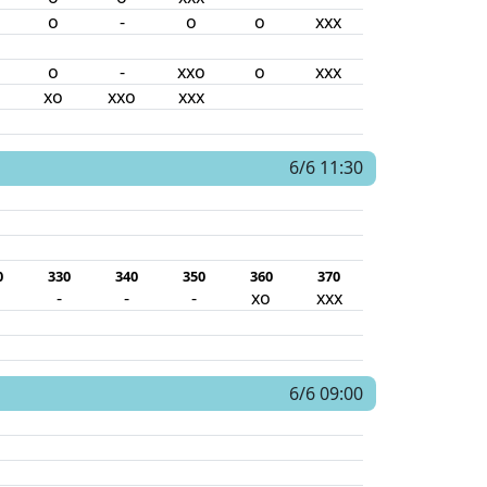
o
-
o
o
xxx
o
-
xxo
o
xxx
xo
xxo
xxx
6/6 11:30
0
330
340
350
360
370
-
-
-
xo
xxx
6/6 09:00