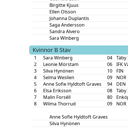
Birgitte Kjuus
Ellen Olsson
Johanna Duplantis
Saga Andersson
Sandra Alvero
Sara Winberg
Kvinnor B
Stav
1
Sara Winberg
04
Täby 
2
Leonie Mörstam
06
IFK V
3
Silva Hynönen
10
FIN
4
Selma Weslien
09
NOR
5
Anne Sofie Hyldtoft Graves
94
DEN
6
Elsa Eriksson
08
Täby 
7
Malin Forséll
80
Enkö
8
Wilma Thorrud
09
NOR
Anne Sofie Hyldtoft Graves
Silva Hynönen