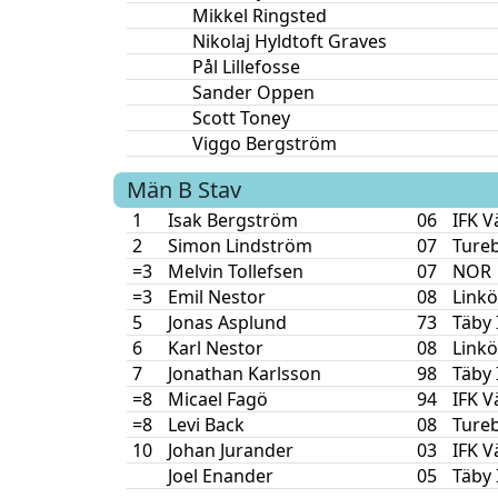
Mikkel Ringsted
Nikolaj Hyldtoft Graves
Pål Lillefosse
Sander Oppen
Scott Toney
Viggo Bergström
Män B
Stav
1
Isak Bergström
06
IFK V
2
Simon Lindström
07
Ture
=3
Melvin Tollefsen
07
NOR
=3
Emil Nestor
08
Linkö
5
Jonas Asplund
73
Täby 
6
Karl Nestor
08
Linkö
7
Jonathan Karlsson
98
Täby 
=8
Micael Fagö
94
IFK V
=8
Levi Back
08
Ture
10
Johan Jurander
03
IFK V
Joel Enander
05
Täby 