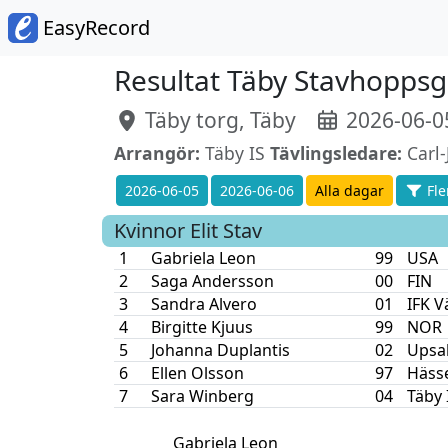
EasyRecord
Resultat Täby Stavhoppsg
Täby torg, Täby
2026-06-05
Arrangör:
Täby IS
Tävlingsledare:
Carl
2026-06-05
2026-06-06
Alla dagar
Fler
Kvinnor Elit
Stav
1
Gabriela Leon
99
USA
2
Saga Andersson
00
FIN
3
Sandra Alvero
01
IFK V
4
Birgitte Kjuus
99
NOR
5
Johanna Duplantis
02
Upsal
6
Ellen Olsson
97
Häss
7
Sara Winberg
04
Täby 
Gabriela Leon