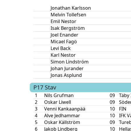
Jonathan Karlsson
Melvin Tollefsen
Emil Nestor
Isak Bergström
Joel Enander
Micael Fagö
Levi Back
Karl Nestor
Simon Lindström
Johan Jurander
Jonas Asplund
P17
Stav
1
Nils Grufman
09
Täby 
2
Oskar Liwell
09
Söder
3
Venni Kankaanpää
10
FIN
4
Alve Jedhammar
10
IFK V
5
Oskar Källström
09
Ture
6
Jakob Lindberg
10
Hella