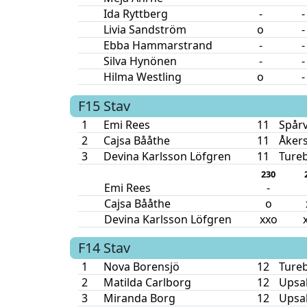
Ida Ryttberg
-
-
Livia Sandström
o
-
Ebba Hammarstrand
-
-
Silva Hynönen
-
-
Hilma Westling
o
-
F15
Stav
1
Emi Rees
11
Spår
2
Cajsa Bååthe
11
Åker
3
Devina Karlsson Löfgren
11
Ture
230
Emi Rees
-
Cajsa Bååthe
o
Devina Karlsson Löfgren
xxo
F14
Stav
1
Nova Borensjö
12
Ture
2
Matilda Carlborg
12
Upsal
3
Miranda Borg
12
Upsal