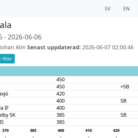
SV
EN
ala
 - 2026-06-06
-Johan Alm
Senast uppdaterad:
2026-06-07 02:00:46
 filter
450
450
=SB
äxjö
420
400
SB
a IF
400
elby SK
385
SB
IS
385
370
385
400
410
420
-
-
-
-
-