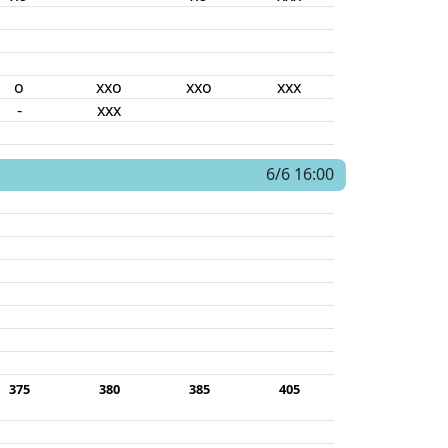
o
xxo
xxo
xxx
-
xxx
6/6 16:00
375
380
385
405