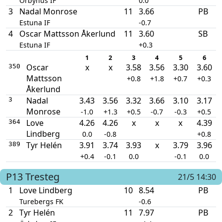
Örbyhus IF
0.0
3
Nadal Monrose
11
3.66
PB
Estuna IF
-0.7
4
Oscar Mattsson Åkerlund
11
3.60
SB
Estuna IF
+0.3
1
2
3
4
5
6
Oscar
x
x
3.58
3.56
3.30
3.60
350
Mattsson
+0.8
+1.8
+0.7
+0.3
Åkerlund
Nadal
3.43
3.56
3.32
3.66
3.10
3.17
3
Monrose
-1.0
+1.3
+0.5
-0.7
-0.3
+0.5
Love
4.26
4.26
x
x
x
4.39
364
Lindberg
0.0
-0.8
+0.8
Tyr Helén
3.91
3.74
3.93
x
3.79
3.96
389
+0.4
-0.1
0.0
-0.1
0.0
P13
Tresteg
21/5 14:30
1
Love Lindberg
10
8.54
PB
Turebergs FK
-0.6
2
Tyr Helén
11
7.97
PB