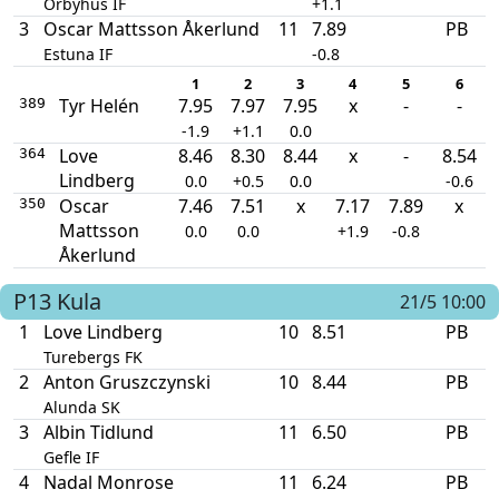
Örbyhus IF
+1.1
3
Oscar Mattsson Åkerlund
11
7.89
PB
Estuna IF
-0.8
1
2
3
4
5
6
Tyr Helén
7.95
7.97
7.95
x
-
-
389
-1.9
+1.1
0.0
Love
8.46
8.30
8.44
x
-
8.54
364
Lindberg
0.0
+0.5
0.0
-0.6
Oscar
7.46
7.51
x
7.17
7.89
x
350
Mattsson
0.0
0.0
+1.9
-0.8
Åkerlund
P13
Kula
21/5 10:00
1
Love Lindberg
10
8.51
PB
Turebergs FK
2
Anton Gruszczynski
10
8.44
PB
Alunda SK
3
Albin Tidlund
11
6.50
PB
Gefle IF
4
Nadal Monrose
11
6.24
PB