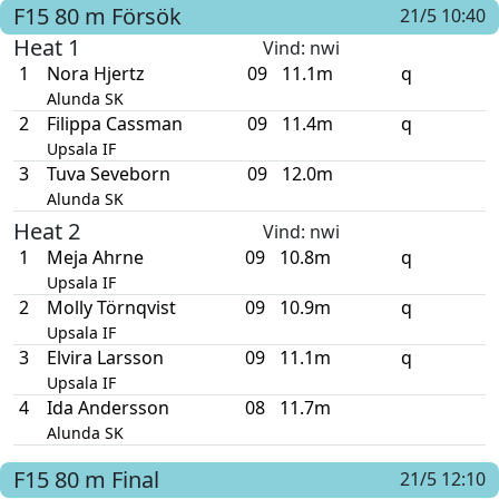
F15
80 m
Försök
21/5 10:40
Heat 1
Vind
: nwi
1
Nora Hjertz
09
11.1m
q
Alunda SK
2
Filippa Cassman
09
11.4m
q
Upsala IF
3
Tuva Seveborn
09
12.0m
Alunda SK
Heat 2
Vind
: nwi
1
Meja Ahrne
09
10.8m
q
Upsala IF
2
Molly Törnqvist
09
10.9m
q
Upsala IF
3
Elvira Larsson
09
11.1m
q
Upsala IF
4
Ida Andersson
08
11.7m
Alunda SK
F15
80 m
Final
21/5 12:10