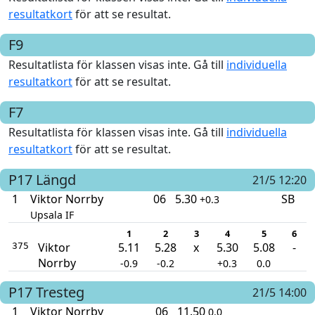
resultatkort
för att se resultat.
F9
Resultatlista för klassen visas inte. Gå till
individuella
resultatkort
för att se resultat.
F7
Resultatlista för klassen visas inte. Gå till
individuella
resultatkort
för att se resultat.
P17
Längd
21/5 12:20
1
Viktor Norrby
06
5.30
SB
+0.3
Upsala IF
1
2
3
4
5
6
Viktor
5.11
5.28
x
5.30
5.08
-
375
Norrby
-0.9
-0.2
+0.3
0.0
P17
Tresteg
21/5 14:00
1
Viktor Norrby
06
11.50
0.0