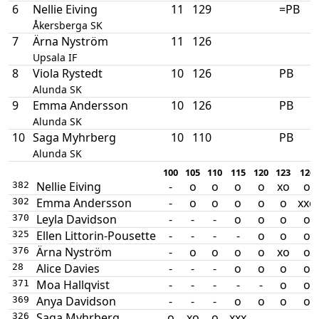
6
Nellie Eiving
11
129
=PB
Åkersberga SK
7
Ärna Nyström
11
126
Upsala IF
8
Viola Rystedt
10
126
PB
Alunda SK
9
Emma Andersson
10
126
PB
Alunda SK
10
Saga Myhrberg
10
110
PB
Alunda SK
100
105
110
115
120
123
126
Nellie Eiving
-
o
o
o
o
xo
o
382
Emma Andersson
-
o
o
o
o
o
xxo
302
Leyla Davidson
-
-
-
o
o
o
o
370
Ellen Littorin-Pousette
-
-
-
-
o
o
o
325
Ärna Nyström
-
o
o
o
o
xo
o
376
Alice Davies
-
-
-
o
o
o
o
28
Moa Hallqvist
-
-
-
-
-
o
o
371
Anya Davidson
-
-
-
o
o
o
o
369
Saga Myhrberg
o
xo
o
xxx
326