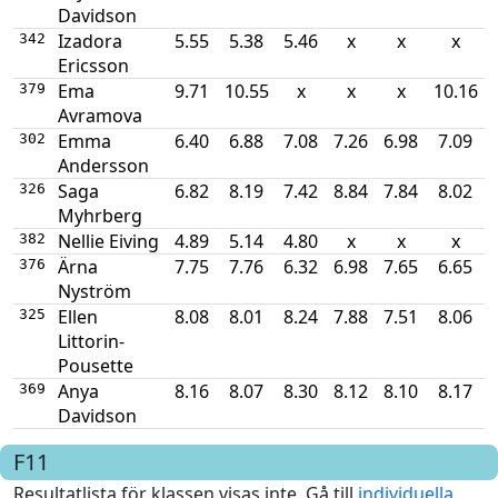
Davidson
Izadora
5.55
5.38
5.46
x
x
x
342
Ericsson
Ema
9.71
10.55
x
x
x
10.16
379
Avramova
Emma
6.40
6.88
7.08
7.26
6.98
7.09
302
Andersson
Saga
6.82
8.19
7.42
8.84
7.84
8.02
326
Myhrberg
Nellie Eiving
4.89
5.14
4.80
x
x
x
382
Ärna
7.75
7.76
6.32
6.98
7.65
6.65
376
Nyström
Ellen
8.08
8.01
8.24
7.88
7.51
8.06
325
Littorin-
Pousette
Anya
8.16
8.07
8.30
8.12
8.10
8.17
369
Davidson
F11
Resultatlista för klassen visas inte. Gå till
individuella