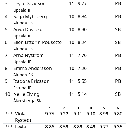
3
Leyla Davidson
11
9.77
PB
Upsala IF
4
Saga Myhrberg
10
8.84
PB
Alunda SK
5
Anya Davidson
10
8.30
SB
Upsala IF
6
Ellen Littorin-Pousette
10
8.24
SB
Alunda SK
7
Ärna Nyström
11
7.76
PB
Upsala IF
8
Emma Andersson
10
7.26
PB
Alunda SK
9
Izadora Ericsson
11
5.55
PB
Estuna IF
10
Nellie Eiving
11
5.14
SB
Åkersberga SK
1
2
3
4
5
6
Viola
9.75
9.22
9.11
9.10
8.99
9.80
329
Rystedt
Leyla
8.86
8.59
8.89
8.49
9.77
9.35
370