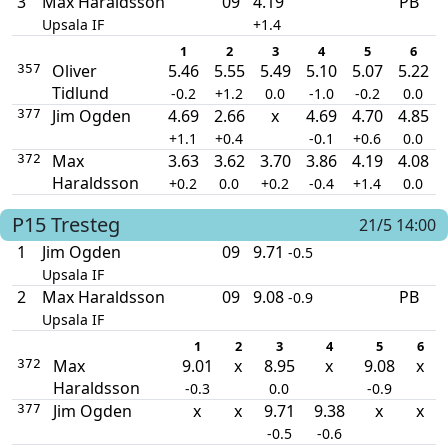
3
Max Haraldsson
09
4.19
PB
Upsala IF
+1.4
1
2
3
4
5
6
Oliver
5.46
5.55
5.49
5.10
5.07
5.22
357
Tidlund
-0.2
+1.2
0.0
-1.0
-0.2
0.0
Jim Ogden
4.69
2.66
x
4.69
4.70
4.85
377
+1.1
+0.4
-0.1
+0.6
0.0
Max
3.63
3.62
3.70
3.86
4.19
4.08
372
Haraldsson
+0.2
0.0
+0.2
-0.4
+1.4
0.0
P15
Tresteg
21/5 14:00
1
Jim Ogden
09
9.71
-0.5
Upsala IF
2
Max Haraldsson
09
9.08
PB
-0.9
Upsala IF
1
2
3
4
5
6
Max
9.01
x
8.95
x
9.08
x
372
Haraldsson
-0.3
0.0
-0.9
Jim Ogden
x
x
9.71
9.38
x
x
377
-0.5
-0.6