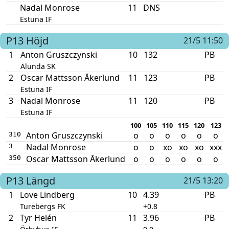
Nadal Monrose
11
DNS
Estuna IF
P13
Höjd
21/5 11:50
1
Anton Gruszczynski
10
132
PB
Alunda SK
2
Oscar Mattsson Åkerlund
11
123
PB
Estuna IF
3
Nadal Monrose
11
120
PB
Estuna IF
100
105
110
115
120
123
Anton Gruszczynski
o
o
o
o
o
o
310
Nadal Monrose
o
o
xo
xo
xo
xxx
3
Oscar Mattsson Åkerlund
o
o
o
o
o
o
350
P13
Längd
21/5 13:20
1
Love Lindberg
10
4.39
PB
Turebergs FK
+0.8
2
Tyr Helén
11
3.96
PB