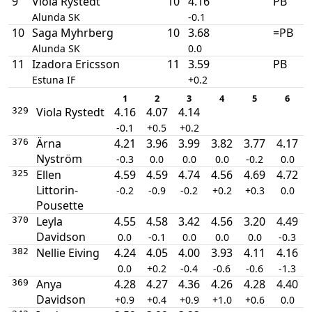
9
Viola Rystedt
10
4.16
PB
Alunda SK
-0.1
10
Saga Myhrberg
10
3.68
=PB
Alunda SK
0.0
11
Izadora Ericsson
11
3.59
PB
Estuna IF
+0.2
1
2
3
4
5
6
Viola Rystedt
4.16
4.07
4.14
329
-0.1
+0.5
+0.2
Ärna
4.21
3.96
3.99
3.82
3.77
4.17
376
Nyström
-0.3
0.0
0.0
0.0
-0.2
0.0
Ellen
4.59
4.59
4.74
4.56
4.69
4.72
325
Littorin-
-0.2
-0.9
-0.2
+0.2
+0.3
0.0
Pousette
Leyla
4.55
4.58
3.42
4.56
3.20
4.49
370
Davidson
0.0
-0.1
0.0
0.0
0.0
-0.3
Nellie Eiving
4.24
4.05
4.00
3.93
4.11
4.16
382
0.0
+0.2
-0.4
-0.6
-0.6
-1.3
Anya
4.28
4.27
4.36
4.26
4.28
4.40
369
Davidson
+0.9
+0.4
+0.9
+1.0
+0.6
0.0