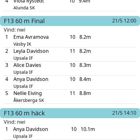
4
Viola Rystedt
10
9.4m
Alunda SK
F13
60 m
Final
21/5 12:00
Vind
: nwi
1
Ema Avramova
10
8.2m
Väsby IK
2
Leyla Davidson
11
8.2m
Upsala IF
3
Alice Davies
10
8.3m
Upsala IF
4
Anya Davidson
10
8.4m
Upsala IF
5
Nellie Eiving
11
8.8m
Åkersberga SK
F13
60 m häck
21/5 14:10
Vind
: nwi
1
Anya Davidson
10
10.1m
Upsala IF