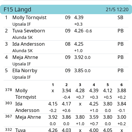
F15
Längd
21/5 12:20
1
Molly Törnqvist
09
4.39
SB
Upsala IF
+0.3
2
Tuva Seveborn
09
4.26
PB
-0.6
Alunda SK
3
Ida Andersson
08
4.25
PB
Alunda SK
+1.0
4
Meja Ahrne
09
3.92
PB
0.0
Upsala IF
5
Ella Norrby
09
3.85
PB
0.0
Upsala IF
1
2
3
4
5
6
Molly
x
3.94
4.28
4.39
4.12
3.88
378
Törnqvist
-0.4
+0.7
+0.3
+0.5
+0.2
Ida
4.15
4.17
x
4.25
3.80
3.84
303
Andersson
-0.2
+0.6
+1.0
0.0
-0.1
Meja Ahrne
3.92
3.86
3.80
3.59
3.80
3.00
367
0.0
0.0
+1.0
+0.7
0.0
+0.2
Tuva
4.26
4.03
x
4.00
4.05
x
332