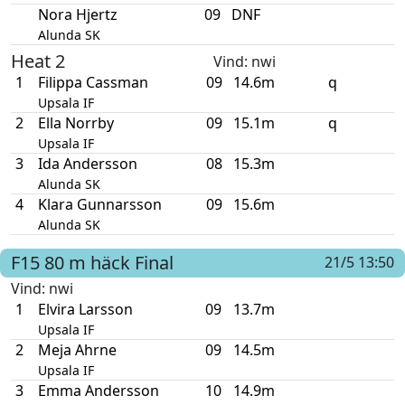
Nora Hjertz
09
DNF
Alunda SK
Heat 2
Vind
: nwi
1
Filippa Cassman
09
14.6m
q
Upsala IF
2
Ella Norrby
09
15.1m
q
Upsala IF
3
Ida Andersson
08
15.3m
Alunda SK
4
Klara Gunnarsson
09
15.6m
Alunda SK
F15
80 m häck
Final
21/5 13:50
Vind
: nwi
1
Elvira Larsson
09
13.7m
Upsala IF
2
Meja Ahrne
09
14.5m
Upsala IF
3
Emma Andersson
10
14.9m