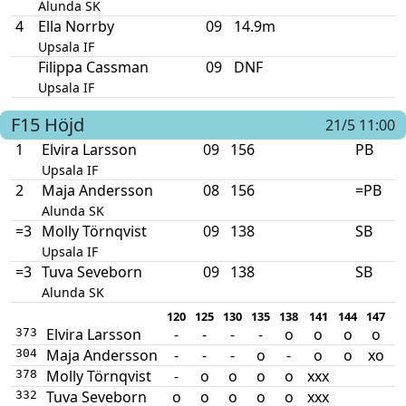
Alunda SK
4
Ella Norrby
09
14.9m
Upsala IF
Filippa Cassman
09
DNF
Upsala IF
F15
Höjd
21/5 11:00
1
Elvira Larsson
09
156
PB
Upsala IF
2
Maja Andersson
08
156
=PB
Alunda SK
=3
Molly Törnqvist
09
138
SB
Upsala IF
=3
Tuva Seveborn
09
138
SB
Alunda SK
120
125
130
135
138
141
144
147
1
Elvira Larsson
-
-
-
-
o
o
o
o
373
Maja Andersson
-
-
-
o
-
o
o
xo
304
Molly Törnqvist
-
o
o
o
o
xxx
378
Tuva Seveborn
o
o
o
o
o
xxx
332