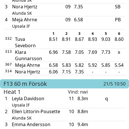
Alunda SK
3
Nora Hjertz
09
7.35
SB
Alunda SK
4
Meja Ahrne
09
6.58
PB
Upsala IF
1
2
3
4
5
6
Tuva
8.51
8.91
8.67
8.93
9.03
8.60
332
Seveborn
Klara
6.96
7.58
7.05
7.69
7.73
x
313
Gunnarsson
Meja Ahrne
6.58
5.83
5.82
5.92
5.85
5.54
367
Nora Hjertz
6.06
7.15
7.35
-
-
-
314
F13
60 m
Försök
21/5 10:50
Heat 1
Vind
: nwi
1
Leyla Davidson
11
8.3m
q
Upsala IF
2
Ellen Littorin-Pousette
10
8.8m
Alunda SK
3
Emma Andersson
10
9.4m