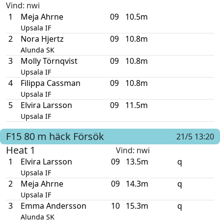
Vind
: nwi
1
Meja Ahrne
09
10.5m
Upsala IF
2
Nora Hjertz
09
10.8m
Alunda SK
3
Molly Törnqvist
09
10.8m
Upsala IF
4
Filippa Cassman
09
10.8m
Upsala IF
5
Elvira Larsson
09
11.5m
Upsala IF
F15
80 m häck
Försök
21/5 13:20
Heat 1
Vind
: nwi
1
Elvira Larsson
09
13.5m
q
Upsala IF
2
Meja Ahrne
09
14.3m
q
Upsala IF
3
Emma Andersson
10
15.3m
q
Alunda SK