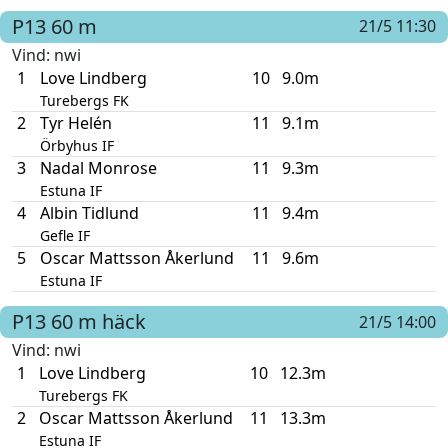
P13
60 m
21/5 11:30
Vind
: nwi
1
Love Lindberg
10
9.0m
Turebergs FK
2
Tyr Helén
11
9.1m
Örbyhus IF
3
Nadal Monrose
11
9.3m
Estuna IF
4
Albin Tidlund
11
9.4m
Gefle IF
5
Oscar Mattsson Åkerlund
11
9.6m
Estuna IF
P13
60 m häck
21/5 14:00
Vind
: nwi
1
Love Lindberg
10
12.3m
Turebergs FK
2
Oscar Mattsson Åkerlund
11
13.3m
Estuna IF