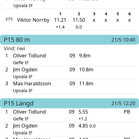
Upsala IF
1
2
3
4
5
6
Viktor Norrby
11.21
11.50
x
x
x
x
375
+1.4
0.0
P15
80 m
21/5 10:40
Vind
: nwi
1
Oliver Tidlund
09
9.8m
Gefle IF
2
Jim Ogden
09
10.8m
Upsala IF
3
Max Haraldsson
09
11.8m
Upsala IF
P15
Längd
21/5 12:20
1
Oliver Tidlund
09
5.55
PB
Gefle IF
+1.2
2
Jim Ogden
09
4.85
0.0
Upsala IF