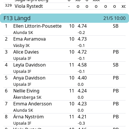
Viola Rystedt
-
o
o
o
o
o
xo
329
F13
Längd
21/5 10:00
1
Ellen Littorin-Pousette
10
4.74
SB
Alunda SK
-0.2
2
Ema Avramova
10
4.73
Väsby IK
-0.1
3
Alice Davies
10
4.72
PB
Upsala IF
-0.1
4
Leyla Davidson
11
4.58
SB
Upsala IF
-0.1
5
Anya Davidson
10
4.40
PB
Upsala IF
0.0
6
Nellie Eiving
11
4.24
PB
Åkersberga SK
0.0
7
Emma Andersson
10
4.23
PB
Alunda SK
0.0
8
Ärna Nyström
11
4.21
PB
Upsala IF
-0.3