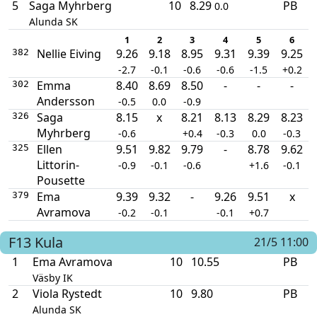
5
Saga Myhrberg
10
8.29
PB
0.0
Alunda SK
1
2
3
4
5
6
Nellie Eiving
9.26
9.18
8.95
9.31
9.39
9.25
382
-2.7
-0.1
-0.6
-0.6
-1.5
+0.2
Emma
8.40
8.69
8.50
-
-
-
302
Andersson
-0.5
0.0
-0.9
Saga
8.15
x
8.21
8.13
8.29
8.23
326
Myhrberg
-0.6
+0.4
-0.3
0.0
-0.3
Ellen
9.51
9.82
9.79
-
8.78
9.62
325
Littorin-
-0.9
-0.1
-0.6
+1.6
-0.1
Pousette
Ema
9.39
9.32
-
9.26
9.51
x
379
Avramova
-0.2
-0.1
-0.1
+0.7
F13
Kula
21/5 11:00
1
Ema Avramova
10
10.55
PB
Väsby IK
2
Viola Rystedt
10
9.80
PB
Alunda SK