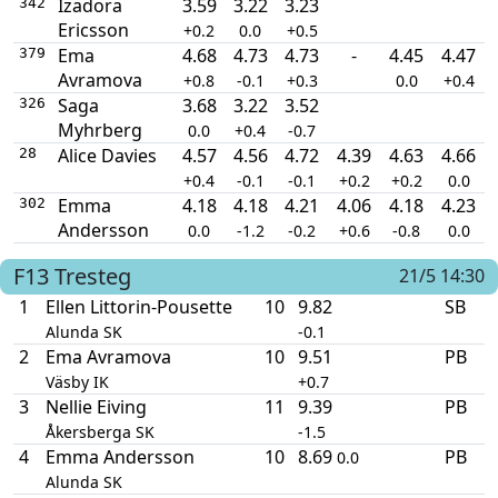
Izadora
3.59
3.22
3.23
342
Ericsson
+0.2
0.0
+0.5
Ema
4.68
4.73
4.73
-
4.45
4.47
379
Avramova
+0.8
-0.1
+0.3
0.0
+0.4
Saga
3.68
3.22
3.52
326
Myhrberg
0.0
+0.4
-0.7
Alice Davies
4.57
4.56
4.72
4.39
4.63
4.66
28
+0.4
-0.1
-0.1
+0.2
+0.2
0.0
Emma
4.18
4.18
4.21
4.06
4.18
4.23
302
Andersson
0.0
-1.2
-0.2
+0.6
-0.8
0.0
F13
Tresteg
21/5 14:30
1
Ellen Littorin-Pousette
10
9.82
SB
Alunda SK
-0.1
2
Ema Avramova
10
9.51
PB
Väsby IK
+0.7
3
Nellie Eiving
11
9.39
PB
Åkersberga SK
-1.5
4
Emma Andersson
10
8.69
PB
0.0
Alunda SK