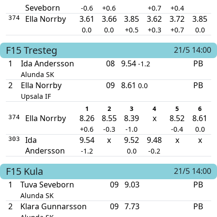
Seveborn
-0.6
+0.6
+0.7
+0.4
Ella Norrby
3.61
3.66
3.85
3.62
3.72
3.85
374
0.0
0.0
+0.5
+0.3
+0.7
0.0
F15
Tresteg
21/5 14:00
1
Ida Andersson
08
9.54
PB
-1.2
Alunda SK
2
Ella Norrby
09
8.61
PB
0.0
Upsala IF
1
2
3
4
5
6
Ella Norrby
8.26
8.55
8.39
x
8.52
8.61
374
+0.6
-0.3
-1.0
-0.4
0.0
Ida
9.54
x
9.52
9.48
x
x
303
Andersson
-1.2
0.0
-0.2
F15
Kula
21/5 14:00
1
Tuva Seveborn
09
9.03
PB
Alunda SK
2
Klara Gunnarsson
09
7.73
PB