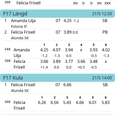
Felicia Frisell
xo
o
o
xo
xxx
308
F17
Längd
21/5 12:20
1
Amanda Lilja
07
4.25
SB
-1.2
Estuna IF
2
Felicia Frisell
07
3.89
PB
0.0
Alunda SK
1
2
3
4
5
6
Amanda
4.25
4.07
3.94
x
3.93
4.02
348
Lilja
-1.2
-1.3
0.0
-0.5
-1.3
Felicia
3.66
3.89
3.77
3.66
3.48
x
308
Frisell
+1.4
0.0
0.0
+0.5
-0.5
F17
Kula
21/5 14:00
1
Felicia Frisell
07
6.66
SB
Alunda SK
1
2
3
4
5
6
Felicia
6.26
6.56
5.43
6.66
6.01
5.83
308
Frisell