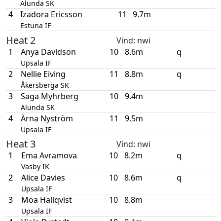
Alunda SK
4
Izadora Ericsson
11
9.7m
Estuna IF
Heat 2
Vind
: nwi
1
Anya Davidson
10
8.6m
q
Upsala IF
2
Nellie Eiving
11
8.8m
q
Åkersberga SK
3
Saga Myhrberg
10
9.4m
Alunda SK
4
Ärna Nyström
11
9.5m
Upsala IF
Heat 3
Vind
: nwi
1
Ema Avramova
10
8.2m
q
Väsby IK
2
Alice Davies
10
8.6m
q
Upsala IF
3
Moa Hallqvist
10
8.8m
Upsala IF