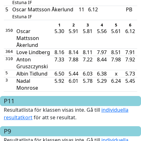
Estuna IF
5
Oscar Mattsson Åkerlund
11
6.12
PB
Estuna IF
1
2
3
4
5
6
Oscar
5.30
5.91
5.81
5.56
5.61
6.12
350
Mattsson
Åkerlund
Love Lindberg
8.16
8.14
8.11
7.97
8.51
7.91
364
Anton
7.33
7.88
7.22
8.44
7.98
7.92
310
Gruszczynski
Albin Tidlund
6.50
5.44
6.03
6.38
x
5.73
5
Nadal
5.92
6.01
5.78
5.29
6.24
5.45
3
Monrose
P11
Resultatlista för klassen visas inte. Gå till
individuella
resultatkort
för att se resultat.
P9
Resultatlista för klassen visas inte. Gå till
individuella