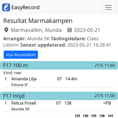
EasyRecord
Resultat Marmakampen
Marmavallen, Alunda
2023-05-21
Arrangör:
Alunda SK
Tävlingsledare:
Claes
Littorin
Senast uppdaterad:
2023-05-21 16:28:41
Visa Resultatkort
F17
100 m
21/5 11:40
Vind
: nwi
1
Amanda Lilja
07
14.4m
Estuna IF
F17
Höjd
21/5 11:00
1
Felicia Frisell
07
138
=PB
Alunda SK
125
130
135
138
141