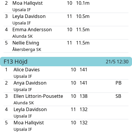
2
Moa Hallqvist
10
10.1m
Upsala IF
3
Leyla Davidson
11
10.5m
Upsala IF
4
Emma Andersson
10
11.5m
Alunda SK
5
Nellie Eiving
11
11.5m
Åkersberga SK
F13
Höjd
21/5 12:30
1
Alice Davies
10
141
Upsala IF
2
Anya Davidson
10
141
PB
Upsala IF
3
Ellen Littorin-Pousette
10
138
SB
Alunda SK
4
Leyla Davidson
11
132
Upsala IF
5
Moa Hallqvist
10
132
Upsala IF